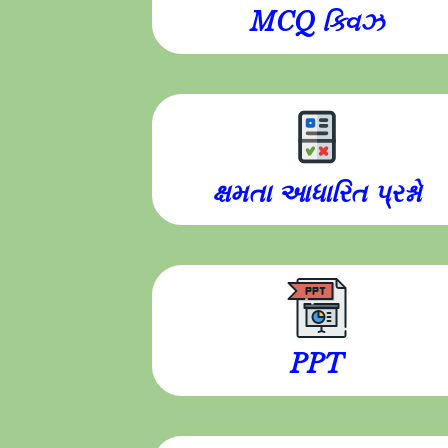
MCQ ક્વિઝ
ક્ષમતા આધારિત પ્રશ્નો
PPT