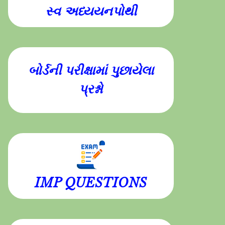
સ્વ અધ્યયનપોથી
બોર્ડની પરીક્ષામાં પુછાયેલા
પ્રશ્નો
IMP QUESTIONS