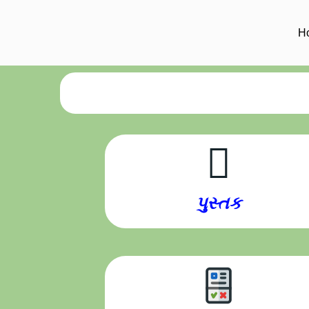
H
પુસ્તક