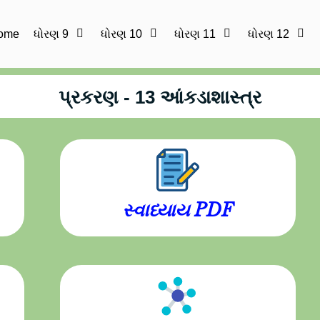
ome
ધોરણ 9
ધોરણ 10
ધોરણ 11
ધોરણ 12
પ્રકરણ - 13 આંકડાશાસ્ત્ર
સ્વાધ્યાય PDF