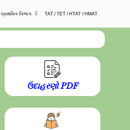
પ્રાથમિક વિભાગ
TAT / TET / HTAT / HMAT
ઉદાહરણો PDF