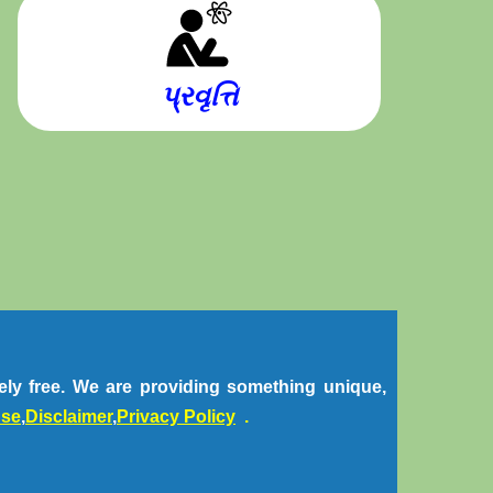
પ્રવૃત્તિ
utely free. We are providing something unique,
use
,
Disclaimer
,
Privacy Policy
.