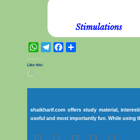
Stimulations
WhatsApp
Telegram
Facebook
Share
Like this:
shaikharif.com offers study material, interes
useful and most importantly fun. While using t