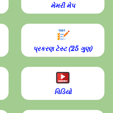
મેમરી મેપ
પ્રકરણ ટેસ્ટ (25 ગુણ)
વિડિયો