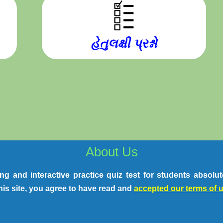
હેતુલક્ષી પ્રશ્નો
About Us
ting and interactive practice quiz test for students absol
his site, you agree to have read and
accepted our terms of 