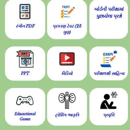
બોર્ડની પરીક્ષામાં
પુછાયેલા પ્રશ્નો
રંગીન PDF
પ્રકરણ ટેસ્ટ (25
ગુણ)
PPT
વિડિયો
પરીક્ષાલક્ષી સાહિત્ય
Educactional
ટ્રેસિંગ આકૃતિ
પ્રવૃત્તિ
Games