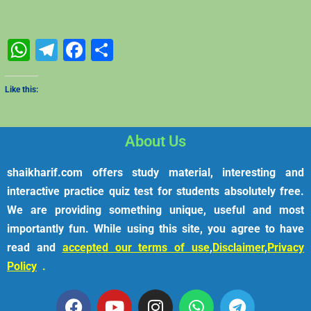
WhatsApp
Telegram
Facebook
Share
Like this:
About Us
shaikharif.com offers study material, interesting and
interactive practice quiz test for students absolutely free.
We are providing something unique, useful and most
importantly fun. While using this site, you agree to have
read and
accepted our terms of use
,
Disclaimer
,
Privacy
Policy
.