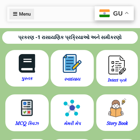
GU
GU
Menu
પ્રકરણ -1 રાસાયણિક પ્રક્રિયાઓ અને સમીકરણો
પુસ્તક
સ્વાધ્યાય
Intext પ્રશ્નો
MCQ ક્વિઝ
મેમરી મેપ
Story Book