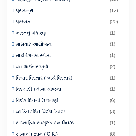
પ્રશ્નપત્રો
(12)
પ્રશ્નબેંક
(20)
ભારતનું બંધારણ
(1)
માસવાર આયોજન
(1)
મોટીવેશનલ સ્પીચ
(1)
વન લાઈનર પ્રશ્નો
(2)
વિચાર વિસ્તાર ( અર્થ વિસ્તાર)
(1)
વિદ્યાદીપ વીમા યોજના
(1)
વિશેષ દિનની ઉજવણી
(6)
વ્યક્તિ / દિન વિશેષ ક્વિઝ
(3)
સાપ્તાહિક સ્વમૂલ્યાંકન ક્વિઝ
(1)
સામાન્ય જ્ઞાન ( G.K.)
(8)