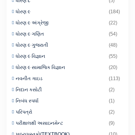
ધોરણ ૮
(5)
ધોરણ ૯
(184)
ધોરણ ૯ અંગ્રેજી
(22)
ધોરણ ૯ ગણિત
(54)
ધોરણ ૯ ગુજરાતી
(48)
ધોરણ ૯ વિજ્ઞાન
(55)
ધોરણ ૯ સામાજિક વિજ્ઞાન
(20)
નવનીત ગાઇડ
(113)
નિદાન કસોટી
(2)
નિબંધ સ્પર્ધા
(1)
પરિપત્રો
(2)
પરીક્ષાલક્ષી અસાઇનમેન્ટ
(9)
પાઠ્યપુસ્તકો(TEXTBOOK)
(10)