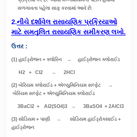
સળગાવતા પહેલા સાફ કરવામાં આવે છે.
2.
નીચે દર્શાવેલ રાસાયણિક પ્રક્રિયાઓ
માટે સમતુલિત રાસાયણિક સમીકરણ લખો.
ઉત્તર :
(1) હાઈડ્રોજન + ક્લોરિન → હાઈડ્રોજન ક્લોરાઈડ
H2 + Cl2 → 2HCl
(2) બેરિયમ ક્લોરાઈડ + એલ્યુમિનિયમ સલ્ફેટ →
બેરિયમ સલ્ફેટ + એલ્યુમિનિયમ ક્લોરાઈડ
3BaCl2 + Al2(SO4)3 → 3BaSO4 + 2AlCl3
(3) સોડિયમ + પાણી → સોડિયમ હાઈડ્રોક્સાઈડ +
હાઈડ્રોજન