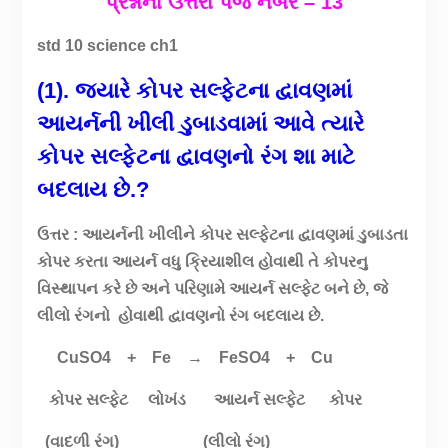
પ્રશ્નોના ઉત્તરો પેજ નંંબર – 13
std 10 science ch1
(1). જયારે કોપર સલ્ફેટના દ્વાવણમાં
આયર્નની ખીલી ડુબાડવામાં આવે ત્યારે
કોપર સલ્ફેટના દ્વાવણનો રંગ શા માટે
બદલાય છે.?
ઉત્તર : આયર્નની ખીલીને કોપર સલ્ફેટના દ્વાવણમાં ડુબાડતા
કોપર કરતા આયર્ન વધુ ક્રિયાશીલ હોવાથી તે કોપરનુ
વિસ્થાપન કરે છે અને પરિણામે આયર્ન સલ્ફેટ બને છે, જે
લીલો રંગનો હોવાથી દ્વાવણનો રંગ બદલાય છે.
CuSO4 + Fe → FeSO4 + Cu
કોપર સલ્ફેટ લોખંડ આયર્ન સલ્ફેટ કોપર
(વાદળી રંગ) (લીલો રંગ)