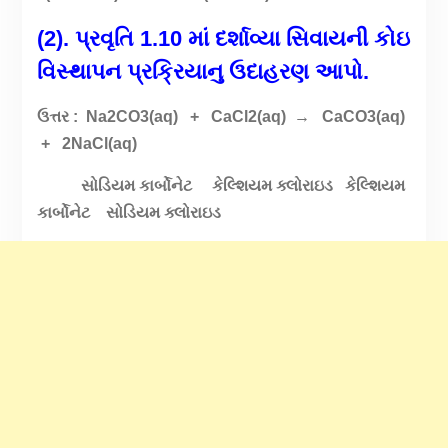
(2). પ્રવૃતિ 1.10 માં દર્શાવ્યા સિવાયની કોઇ
વિસ્થાપન પ્રક્રિયાનુ ઉદાહરણ આપો.
ઉત્તર : Na2CO3(aq) + CaCl2(aq) → CaCO3(aq)
+ 2NaCl(aq)
સોડિયમ કાર્બોનેટ કેલ્શિયમ ક્લોરાઇડ કેલ્શિયમ
કાર્બોનેટ સોડિયમ ક્લોરાઇડ