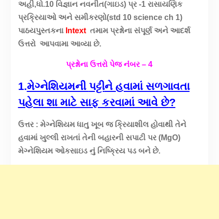
અહી,ધો.10 વિજ્ઞાન નવનીત(ગાઇડ) પ્ર -1 રાસાયણિક
પ્રક્રિયાઓ અને સમીકરણો(std 10 science ch 1)
પાઠયપુસ્તકના
Intext
તમામ પ્રશ્નોના સંપૂર્ણ અને આદર્શ
ઉત્તરો આપવામા આવ્યા છે.
પ્રશ્નોના ઉત્તરો પેજ નંંબર – 4
1.
મેગ્નેશિયમની
પટ્ટી
ને હવામાં સળગાવતા
પહેલા શા માટે સાફ કરવામાં આવે છે
?
ઉત્તર : મેગ્નેશિયમ ધાતુ ખૂબ જ ક્રિયાશીલ હોવાથી તેને
હવામાં ખુલ્લી રાખતાં તેની બહારની સપાટી પર (MgO)
મેગ્નેશિયમ ઓકસાઇડ નું નિષ્ક્રિય પડ બને છે.