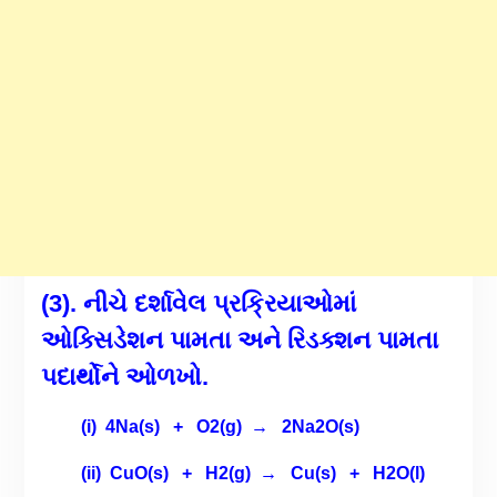
(3). નીચે દર્શાવેલ પ્રક્રિયાઓમાં
ઓક્સિડેશન પામતા અને રિડક્શન પામતા
પદાર્થોને ઓળખો.
(i) 4Na(s) + O2(g) → 2Na2O(s)
(ii) CuO(s) + H2(g) → Cu(s) + H2O(l)