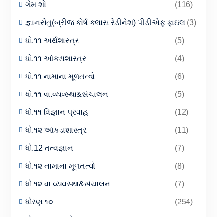
ગેમ શો
(116)
જ્ઞાનસેતુ(બ્રીજ કોર્ષ કલાસ રેડીનેશ) પીડીએફ ફાઇલ
(3)
ધો.૧૧ અર્થશાસ્ત્ર
(5)
ધો.૧૧ આંકડાશાસ્ત્ર
(4)
ધો.૧૧ નામાના મૂળતત્વો
(6)
ધો.૧૧ વા.વ્યવ્સ્થા&સંચાલન
(5)
ધો.૧૧ વિજ્ઞાન પ્રવાહ
(12)
ધો.૧૨ આંકડાશાસ્ત્ર
(11)
ધો.12 તત્વજ્ઞાન
(7)
ધો.૧૨ નામાના મૂળતત્વો
(8)
ધો.૧૨ વા.વ્યવસ્થા&સંચાલન
(7)
ધોરણ ૧૦
(254)