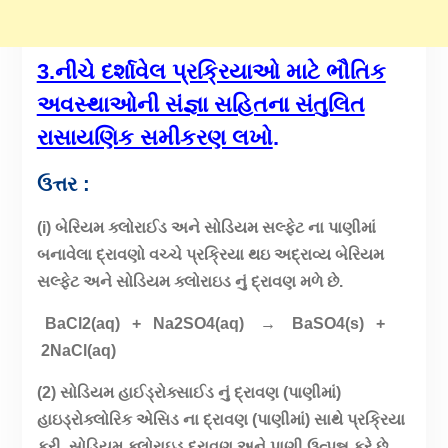
3.નીચે દર્શાવેલ પ્રક્રિયાઓ માટે ભૌતિક
અવસ્થાઓની સંજ્ઞા સહિતના સંતુલિત
રાસાયણિક સમીકરણ લખો
.
ઉત્તર :
(i) બેરિયમ ક્લોરાઈડ અને સોડિયમ સલ્ફેટ ના પાણીમાં
બનાવેલા દ્રાવણો વચ્ચે પ્રક્રિયા થઇ અદ્રાવ્ય બેરિયમ
સલ્ફેટ અને સોડિયમ ક્લોરાઇડ નું દ્રાવણ મળે છે.
BaCl2(aq) + Na2SO4(aq) → BaSO4(s) +
2NaCl(aq)
(2) સોડિયમ હાઈડ્રોક્સાઈડ નું દ્રાવણ (પાણીમાં)
હાઇડ્રોક્લોરિક એસિડ ના દ્રાવણ (પાણીમાં) સાથે પ્રક્રિયા
કરી સોડિયમ ક્લોરાઇડ દ્રાવણ અને પાણી ઉત્પન્ન કરે છે.