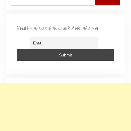
નિયમિત અપડેટ મેળવવા માટે ઈમેલ એડ કરો.