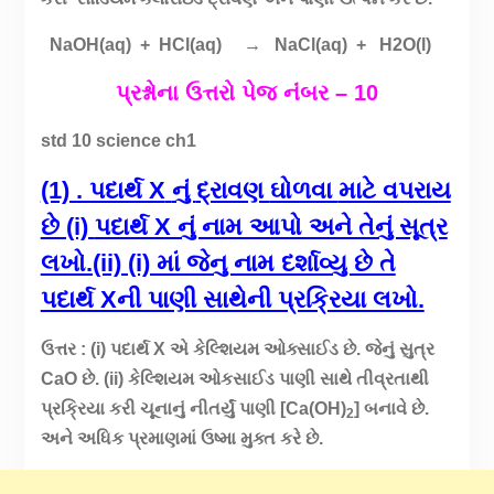
NaOH(aq) + HCl(aq) → NaCl(aq) + H2O(l)
પ્રશ્નો
ના ઉત્તરો
પેજ નંંબર – 10
std 10 science ch1
(1) . પદાર્થ X
નું
દ્રાવણ
ઘોળવા
માટે વપરાય
છે (i)
પદાર્થ X નું નામ આપો અને તેનું સૂત્ર
લખો.(ii) (i) માં જેનુ નામ દર્શાવ્યુ છે તે
પદાર્થ Xની પાણી સાથેની પ્રક્રિયા લખો.
ઉત્તર : (i) પદાર્થ X એ કેલ્શિયમ ઓક્સાઈડ છે. જેનું સુત્ર
CaO છે. (ii) કેલ્શિયમ ઓકસાઈડ પાણી સાથે તીવ્રતાથી
પ્રક્રિયા કરી ચૂનાનું નીતર્યું પાણી [Ca(OH)
] બનાવે છે.
2
અને અધિક પ્રમાણમાં ઉષ્મા મુક્ત કરે છે.