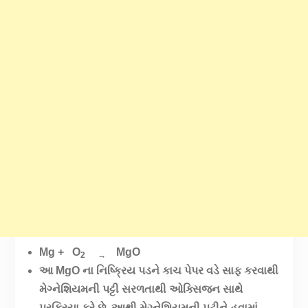
Mg + O
MgO
2
→
આ MgO ના નિષ્ક્રિય પડને કાચ પેપર વડે સાફ કરવાથી
મેગ્નેશિયમની પટ્ટી સરળતાથી ઓક્સિજન સાથે
પ્રક્રિયા કરે છે. આથી મેગ્નેશિયમની પટીને હવામાં