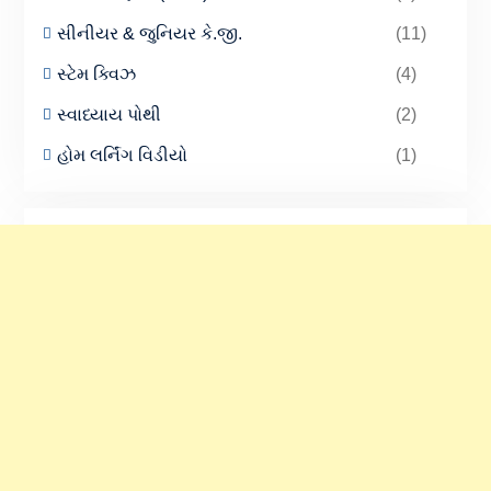
સીનીયર & જુનિયર કે.જી.
(11)
સ્ટેમ ક્વિઝ
(4)
સ્વાધ્યાય પોથી
(2)
હોમ લર્નિંગ વિડીયો
(1)