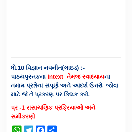
ધો.10 વિજ્ઞાન નવનીત(ગાઇડ) :-
પાઠયપુસ્તકના
Intext તેમજ સ્વાધ્યાય
ના
તમામ પ્રશ્નોના સંપૂર્ણ અને આદર્શ ઉત્તરો જોવા
માટે જે તે પ્રકરણ પર ક્લિક કરો.
પ્ર -1 રાસાયણિક પ્રક્રિયાઓ અને
સમીકરણો
WhatsApp
Telegram
Facebook
Share