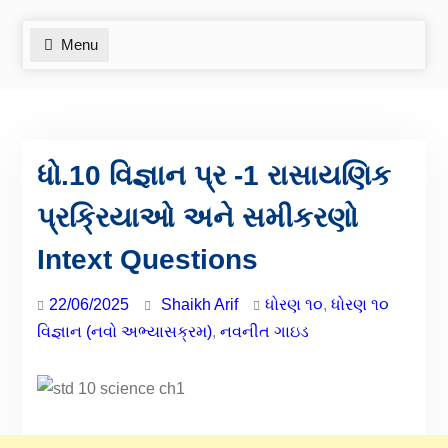
Menu
ધો.10 વિજ્ઞાન પ્ર -1 રાસાયણિક
પ્રક્રિયાઓ અને સમીકરણો
Intext Questions
22/06/2025
Shaikh Arif
ધોરણ ૧૦
,
ધોરણ ૧૦
વિજ્ઞાન (નવો અભ્યાસક્રમ)
,
નવનીત ગાઇડ