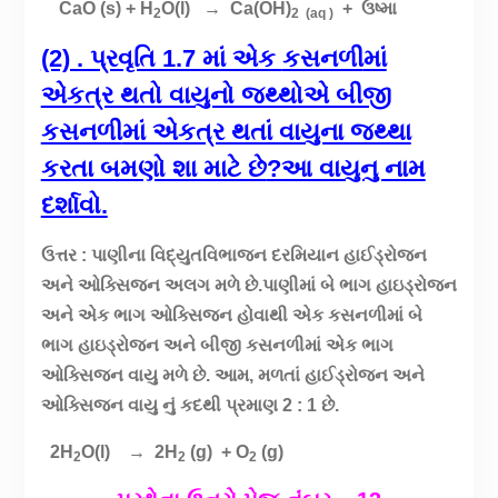
CaO (s) + H
O(l) → Ca(OH)
+ ઉષ્મા
2
2 (aq )
(2) . પ્રવૃતિ 1.7 માં એક
કસનળી
માં
એકત્ર થતો વાયુનો જથ્થોએ બીજી
કસનળી
માં એકત્ર થતાં વાયુના જથ્થા
કરતા બમણો શા માટે છે
?આ વાયુનુ નામ
દર્શાવો.
ઉત્તર : પાણીના વિદ્યુતવિભાજન દરમિયાન હાઈડ્રોજન
અને ઓક્સિજન અલગ મળે છે.પાણીમાં બે ભાગ હાઇડ્રોજન
અને એક ભાગ ઓક્સિજન હોવાથી એક કસનળીમાં બે
ભાગ હાઇડ્રોજન અને બીજી કસનળીમાં એક ભાગ
ઓક્સિજન વાયુ મળે છે. આમ, મળતાં હાઈડ્રોજન અને
ઓક્સિજન વાયુ નું કદથી પ્રમાણ 2 : 1 છે.
2H
O(l) → 2H
(g) + O
(g)
2
2
2