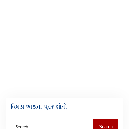
વિષય અથવા પ્રશ્ન શોધો
Search