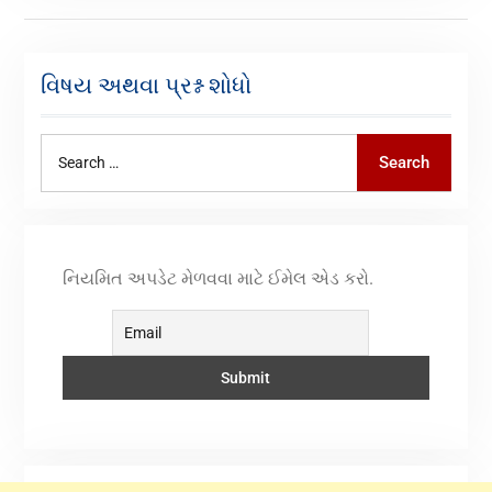
વિષય અથવા પ્રશ્ન શોધો
Search
નિયમિત અપડેટ મેળવવા માટે ઈમેલ એડ કરો.