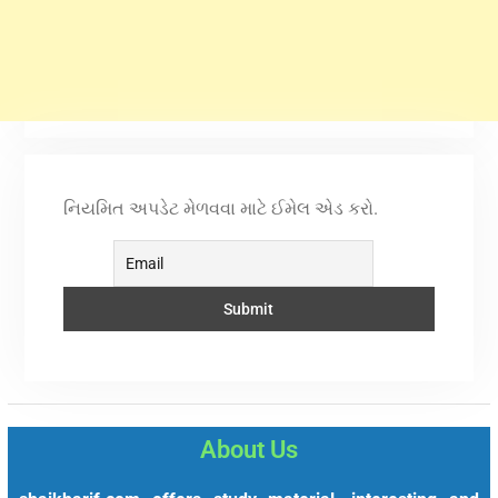
નિયમિત અપડેટ મેળવવા માટે ઈમેલ એડ કરો.
About Us