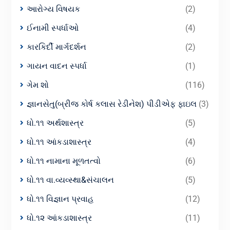
આરોગ્ય વિષયક
(2)
ઈનામી સ્પર્ધાઓ
(4)
કારકિર્દી માર્ગદર્શન
(2)
ગાયન વાદન સ્પર્ધા
(1)
ગેમ શો
(116)
જ્ઞાનસેતુ(બ્રીજ કોર્ષ કલાસ રેડીનેશ) પીડીએફ ફાઇલ
(3)
ધો.૧૧ અર્થશાસ્ત્ર
(5)
ધો.૧૧ આંકડાશાસ્ત્ર
(4)
ધો.૧૧ નામાના મૂળતત્વો
(6)
ધો.૧૧ વા.વ્યવ્સ્થા&સંચાલન
(5)
ધો.૧૧ વિજ્ઞાન પ્રવાહ
(12)
ધો.૧૨ આંકડાશાસ્ત્ર
(11)