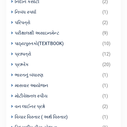
નિદાન કસોટી
(2)
નિબંધ સ્પર્ધા
(1)
પરિપત્રો
(2)
પરીક્ષાલક્ષી અસાઇનમેન્ટ
(9)
પાઠ્યપુસ્તકો(TEXTBOOK)
(10)
પ્રશ્નપત્રો
(12)
પ્રશ્નબેંક
(20)
ભારતનું બંધારણ
(1)
માસવાર આયોજન
(1)
મોટીવેશનલ સ્પીચ
(1)
વન લાઈનર પ્રશ્નો
(2)
વિચાર વિસ્તાર ( અર્થ વિસ્તાર)
(1)