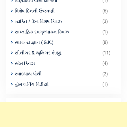
વિદ્યાદીપ વીમા યોજના
(1)
વિશેષ દિનની ઉજવણી
(6)
વ્યક્તિ / દિન વિશેષ ક્વિઝ
(3)
સાપ્તાહિક સ્વમૂલ્યાંકન ક્વિઝ
(1)
સામાન્ય જ્ઞાન ( G.K.)
(8)
સીનીયર & જુનિયર કે.જી.
(11)
સ્ટેમ ક્વિઝ
(4)
સ્વાધ્યાય પોથી
(2)
હોમ લર્નિંગ વિડીયો
(1)