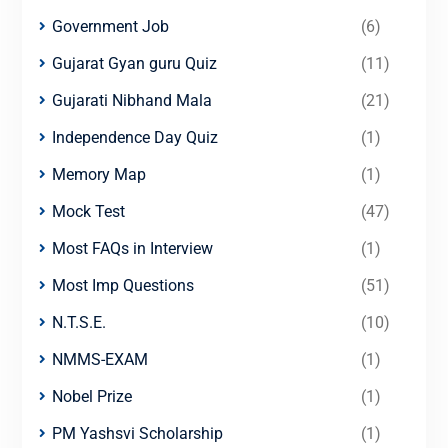
Government Job
(6)
Gujarat Gyan guru Quiz
(11)
Gujarati Nibhand Mala
(21)
Independence Day Quiz
(1)
Memory Map
(1)
Mock Test
(47)
Most FAQs in Interview
(1)
Most Imp Questions
(51)
N.T.S.E.
(10)
NMMS-EXAM
(1)
Nobel Prize
(1)
PM Yashsvi Scholarship
(1)