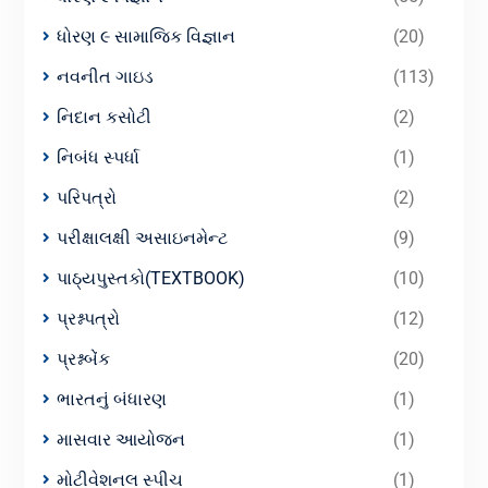
ધોરણ ૯ સામાજિક વિજ્ઞાન
(20)
નવનીત ગાઇડ
(113)
નિદાન કસોટી
(2)
નિબંધ સ્પર્ધા
(1)
પરિપત્રો
(2)
પરીક્ષાલક્ષી અસાઇનમેન્ટ
(9)
પાઠ્યપુસ્તકો(TEXTBOOK)
(10)
પ્રશ્નપત્રો
(12)
પ્રશ્નબેંક
(20)
ભારતનું બંધારણ
(1)
માસવાર આયોજન
(1)
મોટીવેશનલ સ્પીચ
(1)