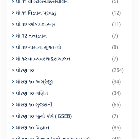
ધો.૧૧ વા.વ્યવ્સ્થા&સંચાલન
(5)
ધો.૧૧ વિજ્ઞાન પ્રવાહ
(12)
ધો.૧૨ આંકડાશાસ્ત્ર
(11)
ધો.12 તત્વજ્ઞાન
(7)
ધો.૧૨ નામાના મૂળતત્વો
(8)
ધો.૧૨ વા.વ્યવસ્થા&સંચાલન
(7)
ધોરણ ૧૦
(254)
ધોરણ ૧૦ અંગ્રેજી
(34)
ધોરણ ૧૦ ગણિત
(34)
ધોરણ ૧૦ ગુજરાતી
(66)
ધોરણ ૧૦ જુનો કોર્ષ ( GSEB)
(7)
ધોરણ ૧૦ વિજ્ઞાન
(86)