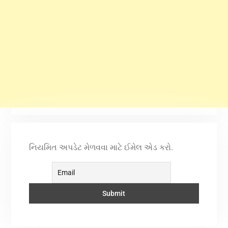
નિયમિત અપડેટ મેળવવા માટે ઈમેલ એડ કરો.