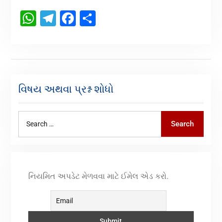
WhatsApp
Telegram
Facebook
Share
વિષય અથવા પ્રશ્ન શોધો
Search
નિયમિત અપડેટ મેળવવા માટે ઈમેલ એડ કરો.