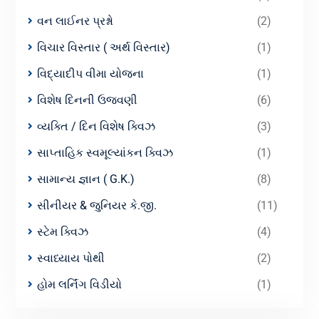
વન લાઈનર પ્રશ્નો
(2)
વિચાર વિસ્તાર ( અર્થ વિસ્તાર)
(1)
વિદ્યાદીપ વીમા યોજના
(1)
વિશેષ દિનની ઉજવણી
(6)
વ્યક્તિ / દિન વિશેષ ક્વિઝ
(3)
સાપ્તાહિક સ્વમૂલ્યાંકન ક્વિઝ
(1)
સામાન્ય જ્ઞાન ( G.K.)
(8)
સીનીયર & જુનિયર કે.જી.
(11)
સ્ટેમ ક્વિઝ
(4)
સ્વાધ્યાય પોથી
(2)
હોમ લર્નિંગ વિડીયો
(1)