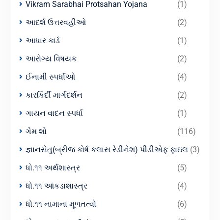
Vikram Sarabhai Protsahan Yojana
(1)
આદર્શ ઉત્તરવહીઓ
(2)
આધાર કાર્ડ
(1)
આરોગ્ય વિષયક
(2)
ઈનામી સ્પર્ધાઓ
(4)
કારકિર્દી માર્ગદર્શન
(2)
ગાયન વાદન સ્પર્ધા
(1)
ગેમ શો
(116)
જ્ઞાનસેતુ(બ્રીજ કોર્ષ કલાસ રેડીનેશ) પીડીએફ ફાઇલ
(3)
ધો.૧૧ અર્થશાસ્ત્ર
(5)
ધો.૧૧ આંકડાશાસ્ત્ર
(4)
ધો.૧૧ નામાના મૂળતત્વો
(6)