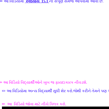
✏
આ વિડિયોમા
સ્વધ્યાય 15.1
ની સંપૂર્ણ સમજ આપવામા આવી છે.
✏
આ વિડિયો
વિદ્યાર્થીઓને ખુબ જ ફાયદાકારક નીવડશે.
✏
આ વિડિયોમા
અન્ય વિદ્યાર્થી સુધી શેર કરો.જેથી કરીને તેમને પ
✏
આ વિડિયો જોવા માટે નીચે ક્લિક કરો.