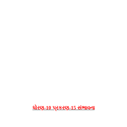
ધોરણ-10 પ્રકરણ-15 સંભાવના