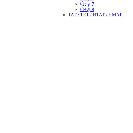
ધોરણ 7
ધોરણ 8
TAT / TET / HTAT / HMAT