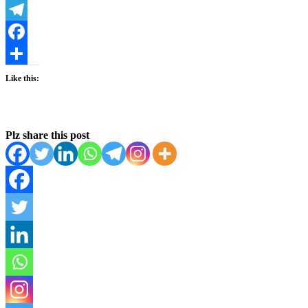
WhatsApp
Telegram
Facebook
Share
Like this:
Plz share this post