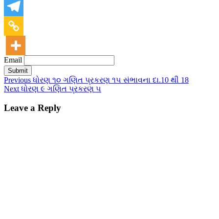
Email
Previous
ધોરણ ૧૦ ગણિત પ્રકરણ ૧૫ સંભાવના દા.10 થી 18
Next
ધોરણ ૯ ગણિત પ્રકરણ ૫
Leave a Reply