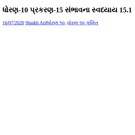
ધોરણ-10 પ્રકરણ-15 સંભાવના સ્વધ્યાય 15.1
16/07/2020
Shaikh Arif
ધોરણ ૧૦
,
ધોરણ ૧૦ ગણિત