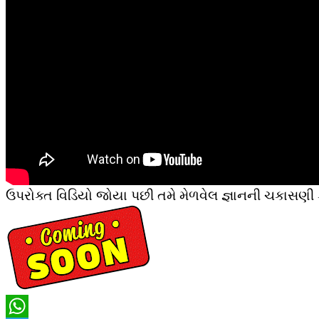
ઉપરોક્ત વિડિયો જોયા પછી તમે મેળવેલ જ્ઞાનની ચકાસણી ક