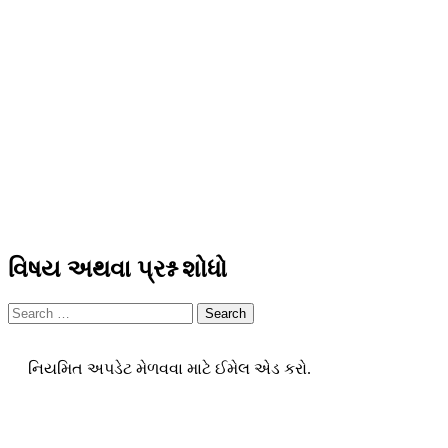
વિષય અથવા પ્રશ્ન શોધો
Search
નિયમિત અપડેટ મેળવવા માટે ઈમેલ એડ કરો.