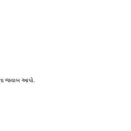
નોના જવાબ આપો.