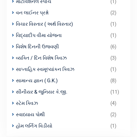
મોટીવેશનલ સ્પીચ
(1)
વન લાઈનર પ્રશ્નો
(2)
વિચાર વિસ્તાર ( અર્થ વિસ્તાર)
(1)
વિદ્યાદીપ વીમા યોજના
(1)
વિશેષ દિનની ઉજવણી
(6)
વ્યક્તિ / દિન વિશેષ ક્વિઝ
(3)
સાપ્તાહિક સ્વમૂલ્યાંકન ક્વિઝ
(1)
સામાન્ય જ્ઞાન ( G.K.)
(8)
સીનીયર & જુનિયર કે.જી.
(11)
સ્ટેમ ક્વિઝ
(4)
સ્વાધ્યાય પોથી
(2)
હોમ લર્નિંગ વિડીયો
(1)