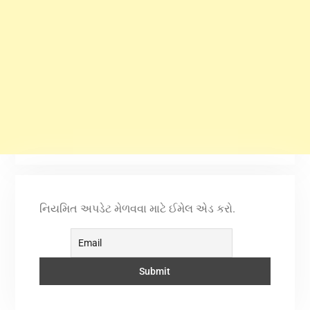
નિયમિત અપડેટ મેળવવા માટે ઈમેલ એડ કરો.