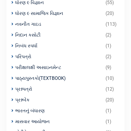
ધોરણ ૯ વિજ્ઞાન
(55)
ધોરણ ૯ સામાજિક વિજ્ઞાન
(20)
નવનીત ગાઇડ
(113)
નિદાન કસોટી
(2)
નિબંધ સ્પર્ધા
(1)
પરિપત્રો
(2)
પરીક્ષાલક્ષી અસાઇનમેન્ટ
(9)
પાઠ્યપુસ્તકો(TEXTBOOK)
(10)
પ્રશ્નપત્રો
(12)
પ્રશ્નબેંક
(20)
ભારતનું બંધારણ
(1)
માસવાર આયોજન
(1)