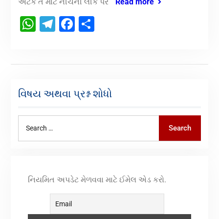
અટકે તે માટે નીચેની લીંક પર
Read more
WhatsApp
Telegram
Facebook
Share
વિષય અથવા પ્રશ્ન શોધો
Search
નિયમિત અપડેટ મેળવવા માટે ઈમેલ એડ કરો.