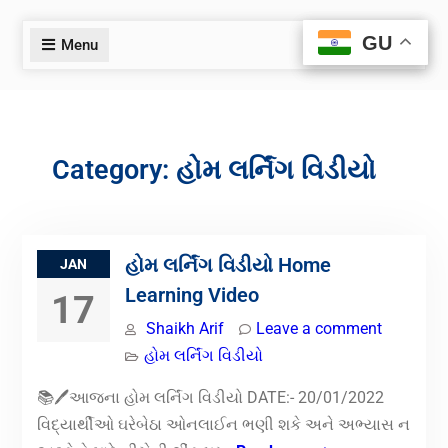
GU
GU
Menu
Category:
હોમ લર્નિંગ વિડીયો
હોમ લર્નિંગ વિડીયો Home
JAN
Learning Video
17
Shaikh Arif
Leave a comment
હોમ લર્નિંગ વિડીયો
📚🖊️આજના હોમ લર્નિંગ વિડીયો DATE:- 20/01/2022
વિદ્યાર્થીઓ ઘરેબેઠા ઓનલાઈન ભણી શકે અને અભ્યાસ ન