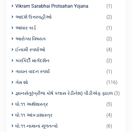
Vikram Sarabhai Protsahan Yojana
(1)
આદર્શ ઉત્તરવહીઓ
(2)
આધાર કાર્ડ
(1)
આરોગ્ય વિષયક
(2)
ઈનામી સ્પર્ધાઓ
(4)
કારકિર્દી માર્ગદર્શન
(2)
ગાયન વાદન સ્પર્ધા
(1)
ગેમ શો
(116)
જ્ઞાનસેતુ(બ્રીજ કોર્ષ કલાસ રેડીનેશ) પીડીએફ ફાઇલ
(3)
ધો.૧૧ અર્થશાસ્ત્ર
(5)
ધો.૧૧ આંકડાશાસ્ત્ર
(4)
ધો.૧૧ નામાના મૂળતત્વો
(6)