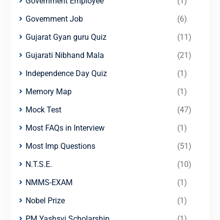
Government Employee
(1)
Government Job
(6)
Gujarat Gyan guru Quiz
(11)
Gujarati Nibhand Mala
(21)
Independence Day Quiz
(1)
Memory Map
(1)
Mock Test
(47)
Most FAQs in Interview
(1)
Most Imp Questions
(51)
N.T.S.E.
(10)
NMMS-EXAM
(1)
Nobel Prize
(1)
PM Yashsvi Scholarship
(1)