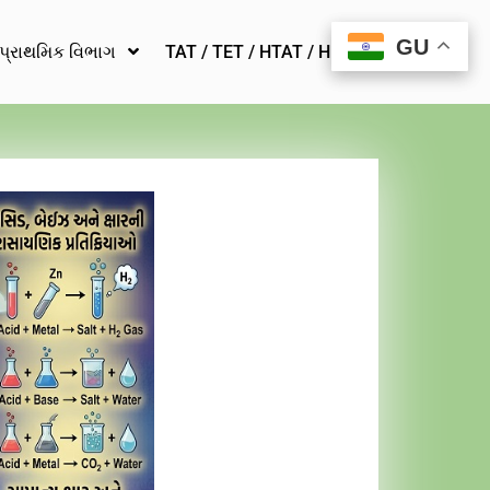
GU
GU
પ્રાથમિક વિભાગ
TAT / TET / HTAT / HMAT