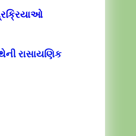
પ્રક્રિયાઓ
થેની રાસાયણિક