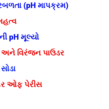
રબળતા (pH માપક્રમ)
 મહત્વ
ની pH મૂલ્યો
ડ અને વિરંજન પાઉડર
 સોડા
્ટર ઓફ પેરીસ