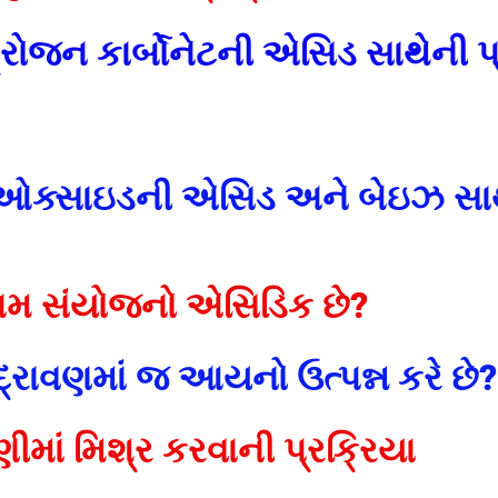
ઇડ્રોજન કાર્બોનેટની એસિડ સાથેની 
ક ઓક્સાઇડની એસિડ અને બેઇઝ સા
ામ સંયોજનો એસિડિક છે?
્રાવણમાં જ આયનો ઉત્પન્ન કરે છે?
માં મિશ્ર કરવાની પ્રક્રિયા