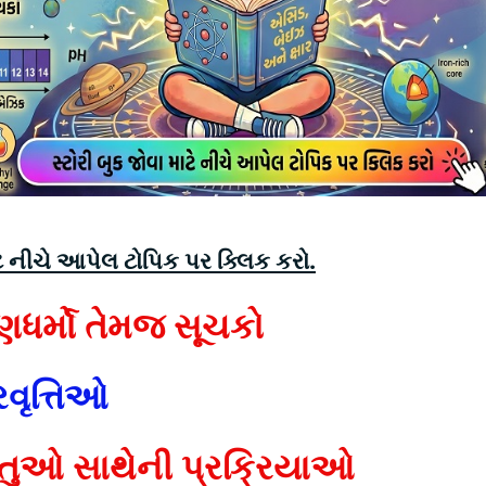
ે નીચે આપેલ ટોપિક પર ક્લિક કરો.
ધર્મો તેમજ સૂચકો
વૃત્તિઓ
તુઓ સાથેની પ્રક્રિયાઓ