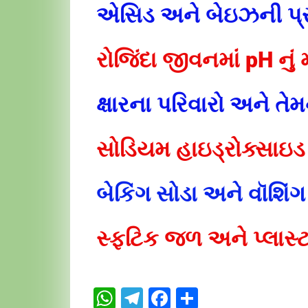
એસિડ અને બેઇઝની પ્
રોજિંદા જીવનમાં pH નું
ક્ષારના પરિવારો અને તેમ
સોડિયમ હાઇડ્રોક્સાઇ
બેકિંગ સોડા અને વૉશિંગ
સ્ફટિક જળ અને પ્લાસ
WhatsApp
Telegram
Facebook
Share