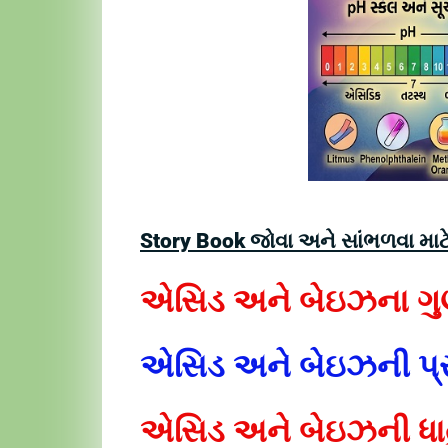
Story Book જોવા અને સાંભળવા માટ
એસિડ અને બેઇઝના ગુણ
એસિડ અને બેઇઝની પ્ર
એસિડ અને બેઇઝની ધા