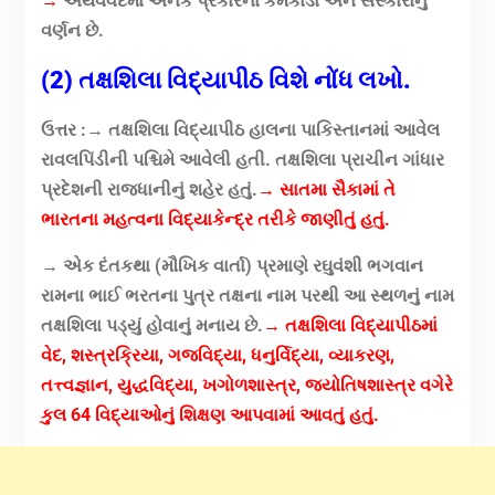
→
અથર્વવેદમાં અનેક પ્રકારના કર્મકાંડો અને સંસ્કારોનું
વર્ણન છે.
(2) તક્ષશિલા વિદ્યાપીઠ વિશે નોંધ લખો.
ઉત્તર :
→
તક્ષશિલા વિદ્યાપીઠ હાલના પાકિસ્તાનમાં આવેલ
રાવલપિંડીની પશ્ચિમે આવેલી હતી. તક્ષશિલા પ્રાચીન ગાંધાર
પ્રદેશની રાજધાનીનું શહેર હતું.
→ સાતમા સૈકામાં તે
ભારતના મહત્વના વિદ્યાકેન્દ્ર તરીકે જાણીતું હતું.
→ એક દંતકથા (મૌખિક વાર્તા) પ્રમાણે રઘુવંશી ભગવાન
રામના ભાઈ ભરતના પુત્ર તક્ષના નામ પરથી આ સ્થળનું નામ
તક્ષશિલા પડ્યું હોવાનું મનાય છે.
→ તક્ષશિલા વિદ્યાપીઠમાં
વેદ, શસ્ત્રક્રિયા, ગજવિદ્યા, ધનુર્વિદ્યા, વ્યાકરણ,
તત્ત્વજ્ઞાન, યુદ્ધવિદ્યા, ખગોળશાસ્ત્ર, જ્યોતિષશાસ્ત્ર વગેરે
કુલ 64 વિદ્યાઓનું શિક્ષણ આપવામાં આવતું હતું.