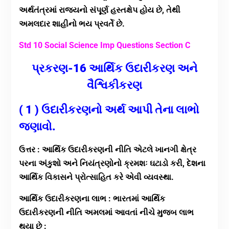
અર્થતંત્રમાં રાજ્યનો સંપૂર્ણ હસ્તક્ષેપ હોય છે, તેથી
અમલદાર શાહીનો ભય પ્રવર્તે છે.
Std 10 Social Science Imp Questions Section C
પ્રકરણ-16 આર્થિક ઉદારીકરણ અને
વૈશ્વિકીકરણ
( 1 ) ઉદારીકરણનો અર્થ આપી તેના લાભો
જણાવો.
ઉત્તર : આર્થિક ઉદારીકરણની નીતિ એટલે ખાનગી ક્ષેત્ર
પરના અંકુશો અને નિયંત્રણોનો ક્રમશઃ ઘટાડો કરી, દેશના
આર્થિક વિકાસને પ્રોત્સાહિત કરે એવી વ્યવસ્થા.
આર્થિક ઉદારીકરણના લાભ : ભારતમાં આર્થિક
ઉદારીકરણની નીતિ અમલમાં આવતાં નીચે મુજબ લાભ
થયા છે :