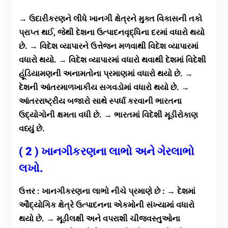
→ ઉદારીકરણને લીધે ખાનગી ક્ષેત્રને મુક્ત વિકાસની તકો
પ્રાપ્ત થઈ, જેથી દેશના ઉત્પાદનવૃદ્ધિના દરમાં વધારો થયો
છે. → વિદેશ વ્યાપારને ઉત્તેજન મળવાથી વિદેશ વ્યાપારમાં
વધારો થયો. → વિદેશ વ્યાપારમાં વધારો થવાથી દેશમાં વિદેશી
હૂંડિયામણની અનામતોના પ્રમાણમાં વધારો થયો છે. →
દેશની આંતરમાળખાકીય સગવડોમાં વધારો થયો છે. →
આંતરરાષ્ટ્રીય બજારો સાથે સ્પર્ધા કરવાની ભારતના
ઉદ્યોગોની ક્ષમતા વધી છે. → ભારતમાં વિદેશી મૂડીરોકાણ
વધ્યું છે.
( 2 ) ખાનગીકરણના લાભો અને ગેરલાભો
લખો.
ઉત્તર : ખાનગીકરણના લાભો નીચે પ્રમાણે છે : → દેશમાં
ઔદ્યોગિક ક્ષેત્રે ઉત્પાદનના એકમોની સંખ્યામાં વધારો
થયો છે. → મૂડીલક્ષી અને વપરાશી ચીજવસ્તુઓના