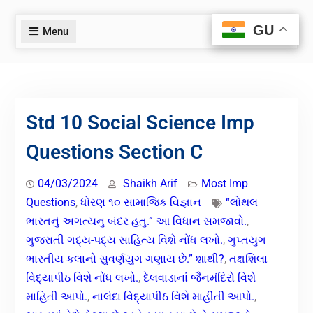
GU
GU
Menu
Std 10 Social Science Imp
Questions Section C
04/03/2024
Shaikh Arif
Most Imp
Questions
,
ધોરણ ૧૦ સામાજિક વિજ્ઞાન
“લોથલ
ભારતનું અગત્યનુ બંદર હતુ.” આ વિધાન સમજાવો.
,
ગુજરાતી ગદ્ય-પદ્ય સાહિત્ય વિશે નોંધ લખો.
,
ગુપ્તયુગ
ભારતીય કલાનો સુવર્ણયુગ ગણાય છે.” શાથી?
,
તક્ષશિલા
વિદ્યાપીઠ વિશે નોંધ લખો.
,
દેલવાડાનાં જૈનમંદિરો વિશે
માહિતી આપો.
,
નાલંદા વિદ્યાપીઠ વિશે માહીતી આપો.
,