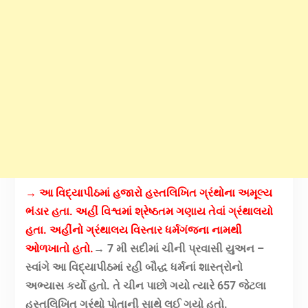
→ આ વિદ્યાપીઠમાં હજારો હસ્તલિખિત ગ્રંથોના અમૂલ્ય
ભંડાર હતા. અહીં વિશ્વમાં શ્રેષ્ઠતમ ગણાય તેવાં ગ્રંથાલયો
હતા. અહીંનો ગ્રંથાલય વિસ્તાર ધર્મગંજના નામથી
ઓળખાતો હતો.
→ 7 મી સદીમાં ચીની પ્રવાસી યુઅન –
સ્વાંગે આ વિદ્યાપીઠમાં રહી બૌદ્ધ ધર્મનાં શાસ્ત્રોનો
અભ્યાસ કર્યો હતો. તે ચીન પાછો ગયો ત્યારે 657 જેટલા
હસ્તલિખિત ગ્રંથો પોતાની સાથે લઈ ગયો હતો.