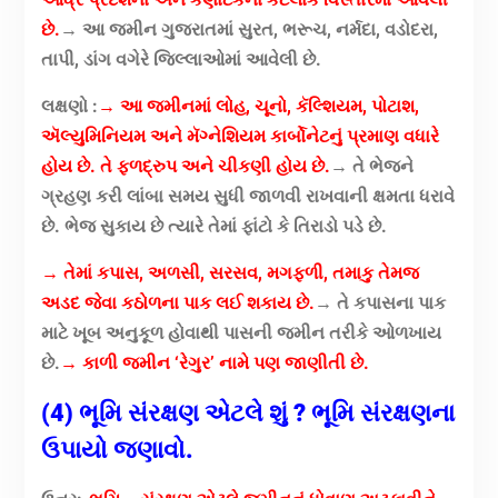
છે.
→ આ જમીન ગુજરાતમાં સુરત, ભરૂચ, નર્મદા, વડોદરા,
તાપી, ડાંગ વગેરે જિલ્લાઓમાં આવેલી છે.
લક્ષણો :
→ આ જમીનમાં લોહ, ચૂનો, કૅલ્શિયમ, પોટાશ,
ઍલ્યુમિનિયમ અને મૅગ્નેશિયમ કાર્બોનેટનું પ્રમાણ વધારે
હોય છે. તે ફળદ્રુપ અને ચીકણી હોય છે.
→ તે ભેજને
ગ્રહણ કરી લાંબા સમય સુધી જાળવી રાખવાની ક્ષમતા ધરાવે
છે. ભેજ સુકાય છે ત્યારે તેમાં ફાંટો કે તિરાડો પડે છે.
→ તેમાં કપાસ, અળસી, સરસવ, મગફળી, તમાકુ તેમજ
અડદ જેવા કઠોળના પાક લઈ શકાય છે.
→ તે કપાસના પાક
માટે ખૂબ અનુકૂળ હોવાથી પાસની જમીન તરીકે ઓળખાય
છે.
→ કાળી જમીન ‘રેગુર’ નામે પણ જાણીતી છે.
(4) ભૂમિ સંરક્ષણ એટલે શું ? ભૂમિ સંરક્ષણના
ઉપાયો જણાવો.