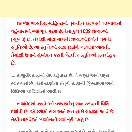
→
ઋગ્વેદ ભારતીય સાહિત્યનો પ્રાચીનતમ અને 10 ભાગમાં
વહેંચાયેલો અદભૂત ગ્રંથ છે.
તેમાં કુલ 1028 ઋચાઓ
(સૂક્તો) છે. તેમાંથી મોટા ભાગની ઋચાઓ દેવોને લગતી
સ્તુતિઓ છે.
આ સ્તુતિઓ યજ્ઞપ્રસંગે કરવામાં આવતી.
તેમાંથી ઉષાને સંબોધન કરતી કેટલીક સ્તુતિઓ મનમોહક
છે.
→ યજુર્વેદ યજ્ઞનો વેદ કહેવાય છે. તે ગદ્ય અને પદ્ય
સ્વરૂપમાં છે. તેમાં યજ્ઞોના મંત્રો, યજ્ઞની ક્રિયાઓ અને
વિધિઓ દર્શાવવામાં આવી છે.
→
સામવેદમાં ઋગ્વેદની ઋચાઓનું ગાન કરવાની વિધિ
દર્શાવી છે. એ શ્લોકો રાગ અને લય સાથે ગાવામાં આવે છે.
તેથી સામવેદને ‘સંગીતની ગંગોત્રી ’ કહે છે.