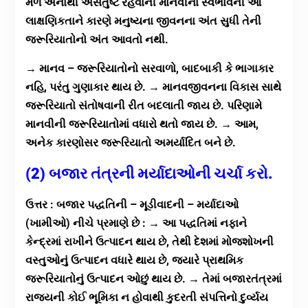
મળે એનાથી અસંતુષ્ટ રહેવાની માનવીના સ્વભાવની આ
લાક્ષણિકતાને કારણે મનુષ્યના જીવનના અંત સુધી તેની
જરૂરિયાતોનો અંત આવતો નથી.
→ માનવ – જરૂરિયાતોનો સરવાળો, બાદબાકી કે ભાગાકાર
નહિ, પરંતુ ગુણાકાર થાય છે. → માનવજીવનના વિકાસ સાથે
જરૂરિયાતો સંતોષવાની રીત બદલાતી જાય છે. પરિણામે
માનવીની જરૂરિયાતોમાં વધારો થતો જાય છે. → આમ,
અનેક કારણોસર જરૂરિયાતો અમર્યાદિત બને છે.
(2) બજાર તંત્રની મર્યાદાઓની ચર્ચા કરો.
ઉત્તર : બજાર પદ્ધતિની – મૂડીવાદની – મર્યાદાઓ
(ખામીઓ) નીચે પ્રમાણે છે : → આ પદ્ધતિમાં નફાને
કેન્દ્રમાં રાખીને ઉત્પાદન થાય છે, તેથી દેશમાં મોજશોખની
વસ્તુઓનું ઉત્પાદન વધારે થાય છે, જ્યારે પ્રાથમિક
જરૂરિયાતોનું ઉત્પાદન ઓછું થાય છે. → તેમાં બજારતંત્રમાં
રાજ્યની કોઈ ભૂમિકા ન હોવાથી કુદરતી સંપત્તિનો દુર્વ્યય