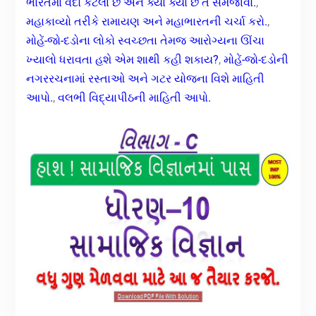
ભારતમાં વેદો કેટલા છે અને ક્યા ક્યા છે તે સમજાવો.
,
મહાકાવ્યો તરીકે રામાયણ અને મહાભારતની ચર્ચા કરો.
,
મોહેં-જો-દડોના લોકો સ્વચ્છતા તેમજ આરોગ્યના ઊંચા
ખ્યાલો ધરાવતા હશે એમ શાથી કહી શકાય?
,
મોહેં-જો-દડોની
નગરરચનામાં રસ્તાઓ અને ગટર યોજના વિશે માહિતી
આપો.
,
વલભી વિદ્યાપીઠની માહિતી આપો.