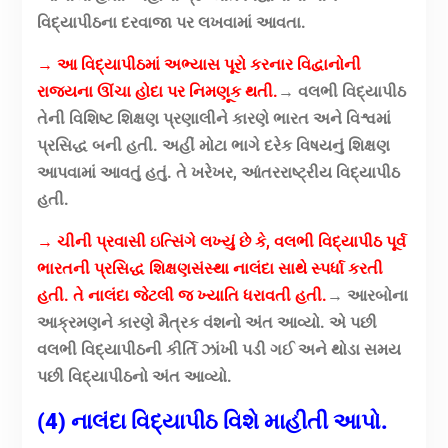
વિદ્યાપીઠના દરવાજા પર લખવામાં આવતા.
→ આ વિદ્યાપીઠમાં અભ્યાસ પૂરો કરનાર વિદ્વાનોની
રાજ્યના ઊંચા હોદા પર નિમણૂક થતી.
→ વલભી વિદ્યાપીઠ
તેની વિશિષ્ટ શિક્ષણ પ્રણાલીને કારણે ભારત અને વિશ્વમાં
પ્રસિદ્ધ બની હતી. અહીં મોટા ભાગે દરેક વિષયનું શિક્ષણ
આપવામાં આવતું હતું. તે ખરેખર, આંતરરાષ્ટ્રીય વિદ્યાપીઠ
હતી.
→ ચીની પ્રવાસી ઇત્સિંગે લખ્યું છે કે, વલભી વિદ્યાપીઠ પૂર્વ
ભારતની પ્રસિદ્ધ શિક્ષણસંસ્થા નાલંદા સાથે સ્પર્ધા કરતી
હતી. તે નાલંદા જેટલી જ ખ્યાતિ ધરાવતી હતી.
→ આરબોના
આક્રમણને કારણે મૈત્રક વંશનો અંત આવ્યો. એ પછી
વલભી વિદ્યાપીઠની કીર્તિ ઝાંખી પડી ગઈ અને થોડા સમય
પછી વિદ્યાપીઠનો અંત આવ્યો.
(4) નાલંદા વિદ્યાપીઠ વિશે માહીતી આપો.