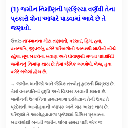
(1) જમીન નિર્માણની પ્રક્રિયા વર્ણવી તેના
પ્રકારો શેના આધારે પાડવામાં આવે છે તે
જણાવો.
ઉત્તર:-
તાપમાનના મોટા તફાવતો, વરસાદ, હિમ, હવા,
વનસ્પતિ, જીવજંતુ વગેરે પરિબળોની અસરથી માટીની નીચે
રહેલા મૂળ ખડકોના ખવાણ અને ધોવાણથી મળતા પદાર્થોથી
જમીનનું નિર્માણ થાય છે.તેમાં જૈવિક અવશેષો, ભેજ, હવા
વગેરે ભળેલાં હોય છે.
→ જમીન ખનીજો અને જૈવિક તત્ત્વોનું કુદરતી મિશ્રણ છે.
તેમાં વનસ્પતિનાં વૃદ્ધિ અને વિકાસ કરવાની ક્ષમતા છે.
જમીનની ઉત્પત્તિના સમયગાળા દરમિયાન તેની ઉપર તે
પ્રદેશની આબોહવાની વ્યાપક અને ગાઢ અસર થાય છે.
પરિણામે તે આબોહવાવાળા પ્રદેશમાં વિભિન્ન પ્રકારના
ખડકોમાંથી બનતી જમીન લાંબા સમય પછી એક જ