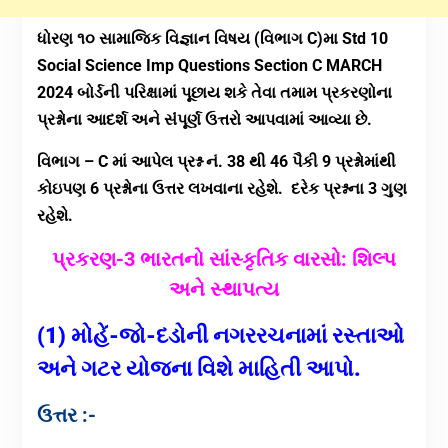
ધોરણ ૧૦ સામાજિક વિજ્ઞાન વિષય (વિભાગ C)મા Std 10
Social Science Imp Questions Section C MARCH
2024 બોર્ડની પરિક્ષામાં પૂછાય શકે તેવા તમામ પ્રકરણોના
પ્રશ્નોના આદર્શ અને સંંપૂર્ણ ઉત્તરો આપવામાં આવ્યા છે.
વિભાગ
–
C
માં આપેલ
પ્રશ્ન નં. 38
થી 46
પૈકી 9
પ્રશ્નોમાંથી
કોઇપણ 6
પ્રશ્નોના ઉત્તર લખવાના રહેશે. દરેક પ્રશ્નના 3
ગુણ
રહેશે.
પ્રકરણ-3 ભારતનો સાંસ્કૃતિક વારસો: શિલ્પ
અને સ્થાપત્ય
(1) મોહેં-જો-દડોની નગરરચનામાં રસ્તાઓ
અને ગટર યોજના વિશે માહિતી આપો.
ઉત્તર :-