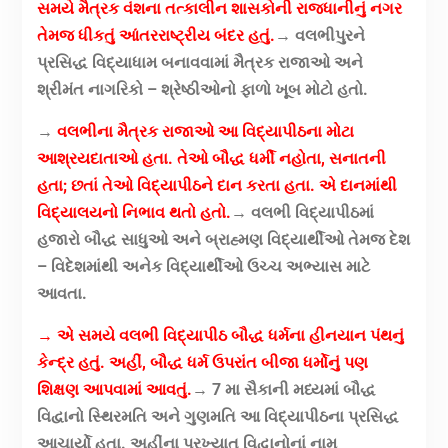
સમયે મૈત્રક વંશના તત્કાલીન શાસકોની રાજધાનીનું નગર
તેમજ ધીકતું આંતરરાષ્ટ્રીય બંદર હતું.
→ વલભીપુરને
પ્રસિદ્ધ વિદ્યાધામ બનાવવામાં મૈત્રક રાજાઓ અને
શ્રીમંત નાગરિકો – શ્રેષ્ઠીઓનો ફાળો ખૂબ મોટો હતો.
→
વલભીના મૈત્રક રાજાઓ આ વિદ્યાપીઠના મોટા
આશ્રયદાતાઓ હતા. તેઓ બૌદ્ધ ધર્મી નહોતા, સનાતની
હતા; છતાં તેઓ વિદ્યાપીઠને દાન કરતા હતા. એ દાનમાંથી
વિદ્યાલયનો નિભાવ થતો હતો.
→ વલભી વિદ્યાપીઠમાં
હજારો બૌદ્ધ સાધુઓ અને બ્રાહ્મણ વિદ્યાર્થીઓ તેમજ દેશ
– વિદેશમાંથી અનેક વિદ્યાર્થીઓ ઉચ્ચ અભ્યાસ માટે
આવતા.
→ એ સમયે વલભી વિદ્યાપીઠ બૌદ્ધ ધર્મના હીનયાન પંથનું
કેન્દ્ર હતું. અહીં, બૌદ્ધ ધર્મ ઉપરાંત બીજા ધર્મોનું પણ
શિક્ષણ આપવામાં આવતું.
→ 7 મા સૈકાની મધ્યમાં બૌદ્ધ
વિદ્વાનો સ્થિરમતિ અને ગુણમતિ આ વિદ્યાપીઠના પ્રસિદ્ધ
આચાર્યો હતા. અહીંના પ્રખ્યાત વિદ્વાનોનાં નામ