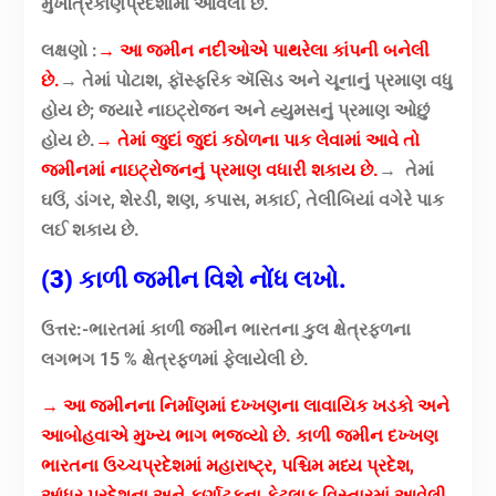
મુખત્રિકોણપ્રદેશોમાં આવેલી છે.
લક્ષણો :
→ આ જમીન નદીઓએ પાથરેલા કાંપની બનેલી
છે.
→ તેમાં પોટાશ, ફૉસ્ફરિક ઍસિડ અને ચૂનાનું પ્રમાણ વધુ
હોય છે; જ્યારે નાઇટ્રોજન અને હ્યુમસનું પ્રમાણ ઓછું
હોય છે.
→ તેમાં જુદાં જુદાં કઠોળના પાક લેવામાં આવે તો
જમીનમાં નાઇટ્રોજનનું પ્રમાણ વધારી શકાય છે.
→ તેમાં
ઘઉં, ડાંગર, શેરડી, શણ, કપાસ, મકાઈ, તેલીબિયાં વગેરે પાક
લઈ શકાય છે.
(3) કાળી જમીન વિશે નોંધ લખો.
ઉત્તર:-
ભારતમાં કાળી જમીન ભારતના કુલ ક્ષેત્રફળના
લગભગ 15 % ક્ષેત્રફળમાં ફેલાયેલી છે.
→ આ જમીનના નિર્માણમાં દખ્ખણના લાવાયિક ખડકો અને
આબોહવાએ મુખ્ય ભાગ ભજવ્યો છે. કાળી જમીન દખ્ખણ
ભારતના ઉચ્ચપ્રદેશમાં મહારાષ્ટ્ર, પશ્ચિમ મધ્ય પ્રદેશ,
આંધ્ર પ્રદેશના અને કર્ણાટકના કેટલાક વિસ્તારમાં આવેલી