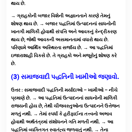
થાય છે.
→ ગ્રાહકોની બજાર વિશેની અજ્ઞાનતાને કારણે તેમનું
શોષણ થાય છે. → બજાર પદ્ધતિમાં ઉત્પાદનનાં સાધનોની
ખાનગી માલિકી હોવાથી સંપત્તિ અને આવકનું કેન્દ્રીકરણ
થાય છે, જેથી આવકની અસમાનતામાં વધારો થાય છે.
પરિણામે આર્થિક અસ્થિરતા સર્જાય છે. → આ પદ્ધતિમાં
ઇજારાશાહી વિકસે છે. તે ગ્રાહકો અને મજૂરોનું શોષણ કરે
છે.
(3) સમાજવાદી પદ્ધતિની ખામીઓ જણાવો.
ઉત્તર : સમાજવાદી પદ્ધતિની મર્યાદાઓ – ખામીઓ – નીચે
પ્રમાણે છે. → આ પદ્ધતિમાં ઉત્પાદનનાં સાધનોની માલિકી
રાજ્યની હોય છે, તેથી ચીજવસ્તુઓના ઉત્પાદનને ઉત્તેજન
મળતું નથી. → તેમાં સ્પર્ધા કે હરીફાઈના તત્ત્વનો અભાવ
હોવાથી અર્થતંત્રમાં સંશોધનને ગતિ મળતી નથી. → આ
પદ્ધતિમાં વ્યક્તિગત સ્વાતંત્ર્ય જળવાતું નથી. → તેના