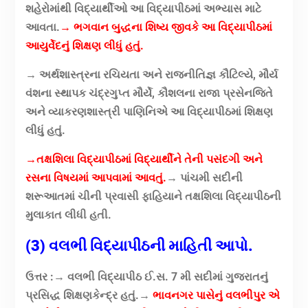
શહેરોમાંથી વિદ્યાર્થીઓ આ વિદ્યાપીઠમાં અભ્યાસ માટે
આવતા.
→ ભગવાન બુદ્ધના શિષ્ય જીવકે આ વિદ્યાપીઠમાં
આયુર્વેદનું શિક્ષણ લીધું હતું.
→ અર્થશાસ્ત્રના રચિયતા અને રાજનીતિજ્ઞ કૌટિલ્યે, મૌર્ય
વંશના સ્થાપક ચંદ્રગુપ્ત મૌર્યે, કૌશલના રાજા પ્રસેનજિતે
અને વ્યાકરણશાસ્ત્રી પાણિનિએ આ વિદ્યાપીઠમાં શિક્ષણ
લીધું હતું.
→તક્ષશિલા વિદ્યાપીઠમાં વિદ્યાર્થીને તેની પસંદગી અને
રસના વિષયમાં આપવામાં આવતું.
→ પાંચમી સદીની
શરૂઆતમાં ચીની પ્રવાસી ફાહિયાને તક્ષશિલા વિદ્યાપીઠની
મુલાકાત લીધી હતી.
(3) વલભી વિદ્યાપીઠની માહિતી આપો.
ઉત્તર :
→ વલભી વિદ્યાપીઠ ઈ.સ. 7 મી સદીમાં ગુજરાતનું
પ્રસિદ્ધ શિક્ષણકેન્દ્ર હતું.
→
ભાવનગર પાસેનું વલભીપુર એ