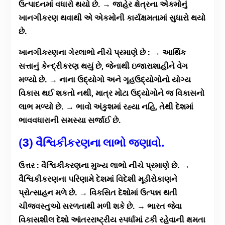
ઉત્પાદનમાં વધારો થયો છે. → જાહેર ક્ષેત્રના એકમોનું
ખાનગીકરણ થવાથી એ એકમોની કાર્યક્ષમતામાં સુધારો થયો
છે.
ખાનગીકરણના ગેરલાભો નીચે પ્રમાણે છે : → આર્થિક
સત્તાનું કેન્દ્રીકરણ થયું છે, જેનાથી ઇજારાશાહીને વેગ
મળ્યો છે. → નાના ઉદ્યોગો અને ગૃહઉદ્યોગોનો યોગ્ય
વિકાસ થઈ શકતો નથી, માત્ર મોટા ઉદ્યોગોને જ વિકાસનો
લાભ મળ્યો છે. → ભાવો અંકુશમાં રહ્યા નહિ, તેથી દેશમાં
ભાવવધારાની સમસ્યા સર્જાઈ છે.
(3) વૈશ્વિકીકરણના લાભો જણાવો.
ઉત્તર : વૈશ્વિકીકરણના મુખ્ય લાભો નીચે પ્રમાણે છે. →
વૈશ્વિકીકરણના પરિણામે દેશમાં વિદેશી મૂડીરોકાણને
પ્રોત્સાહન મળે છે. → વિકસિત દેશોમાં ઉત્પન્ન થતી
ચીજવસ્તુઓ સરળતાથી મળી શકે છે. → ભારત જેવા
વિકાસશીલ દેશો આંતરરાષ્ટ્રીય સ્પર્ધામાં ટકી રહેવાની ક્ષમતા