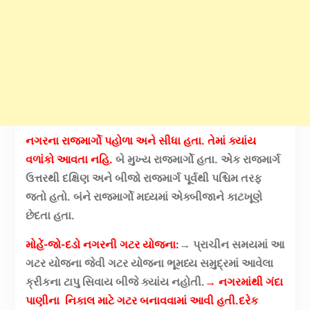
નગરના રાજમાર્ગો પહોળા અને સીધા હતા. તેમાં ક્યાંય
વળાંકો આવતા નહિ.
બે મુખ્ય રાજમાર્ગો હતા. એક રાજમાર્ગ
ઉત્તરથી દક્ષિણ અને બીજો રાજમાર્ગ પૂર્વથી પશ્ચિમ તરફ
જતો હતો. બંને રાજમાર્ગો મધ્યમાં એક્બીજાને કાટખૂણે
છેદતા હતા.
મોહેં-જો-દડો નગરની ગટર યોજના:
→ પ્રાચીન સમયમાં આ
ગટર યોજના જેવી ગટર યોજના ભૂમધ્ય સમુદ્રમાં આવેલા
ક્રીકના ટા
પુ સિવાય બીજે ક્યાંય નહોતી.
→ નગરમાંથી ગંદા
પાણીના નિકાલ માટે ગટર બનાવવામાં આવી હતી.દરેક