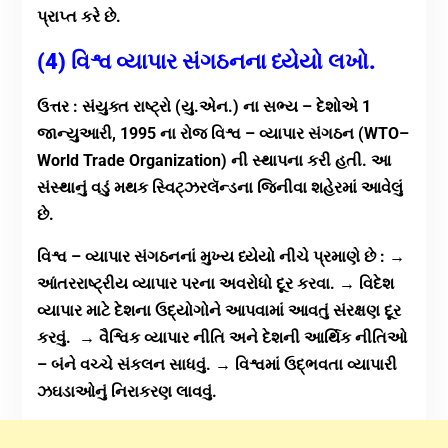
પ્રાપ્ત કરે છે.
(4) વિશ્વ વ્યાપાર સંગઠનના ધ્યેયો લખો.
ઉત્તર : સંયુક્ત રાષ્ટ્રો (યુ.એન.) ના સભ્ય – દેશોએ 1
જાન્યુઆરી, 1995 ના રોજ વિશ્વ – વ્યાપાર સંગઠન (WTO–
World Trade Organization) ની સ્થાપના કરી હતી. આ
સંસ્થાનું વડું મથક સ્વિટ્ઝરલૅન્ડના જિનીવા શહેરમાં આવેલું
છે.
વિશ્વ – વ્યાપાર સંગઠનનાં મુખ્ય ધ્યેયો નીચે પ્રમાણે છે : →
આંતરરાષ્ટ્રીય વ્યાપાર પરના અવરોધો દૂર કરવા. → વિદેશ
વ્યાપાર માટે દેશના ઉદ્યોગોને આપવામાં આવતું સંરક્ષણ દૂર
કરવું. → વૈશ્વિક વ્યાપાર નીતિ અને દેશની આર્થિક નીતિઓ
– બંને વચ્ચે સંકલન સાધવું. → વિશ્વમાં ઉદ્ભવતા વ્યાપારી
ઝઘડાઓનું નિરાકરણ લાવવું.