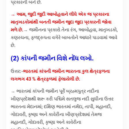
પ્રકારની બને છે.
→ આમ, જુદી જુદી આબોહવાને લીધે એક જ પ્રકારના
માતૃખડકોમાંથી બનતી જમીન જુદા જુદા પ્રકારની જોવા
મળે છે.
→ જમીનના પ્રકારો તેના રંગ, આબોહવા, માતૃખડકો,
કણરચના, ફળદ્રુપતા વગેરે બાબતોને આધારે પાડવામાં આવે
છે.
(2) કાંપની જમીન વિશે નોંધ લખો.
ઉત્તર:-
ભારતમાં કાંપની જમીન ભારતના કુલ ક્ષેત્રફળના
લગભગ 43 % ક્ષેત્રફળમાં ફેલાયેલી છે.
→ ભારતમાં કાંપની જમીન પૂર્વે બ્રહ્મપુત્ર નદીના
ખીણપ્રદેશથી શરૂ કરી પશ્ચિમે સતલુજ નદી સુધીના ઉત્તર
ભારતના મેદાનમાં; દક્ષિણ ભારતમાં નર્મદા, તાપી, મહાનદી,
ગોદાવરી, કૃષ્ણા અને કાવેરીના ખીણપ્રદેશમાં તેમજ
મહાનદી, ગોદાવરી, કૃષ્ણા અને કાવેરીના