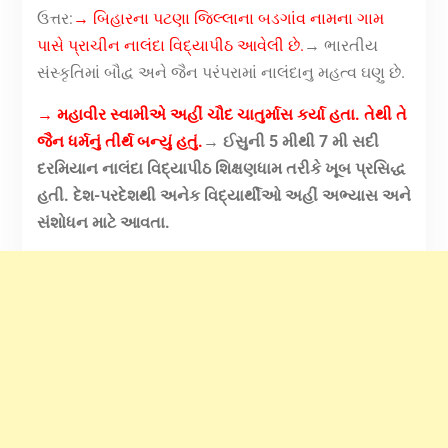
ઉત્તર:
→ બિહારના પટણા જિલ્લાના બડગાંવ નામના ગામ
પાસે પ્રાચીન નાલંદા વિદ્યાપીઠ આવેલી છે.
→ ભારતીય
સંસ્કૃતિમાં બૌદ્વ અને જૈન પરંપરામાં નાલંદાનુ મહત્વ ઘણુ છે.
→ મહાવીર સ્વામીએ અહીં ચૌદ ચાતુર્માસ કર્યા હતા. તેથી તે
જૈન ધર્મનું તીર્થ બન્યું હતું.
→ ઈસુની 5 મીથી 7 મી સદી
દરમિયાન નાલંદા વિદ્યાપીઠ શિક્ષણધામ તરીકે ખૂબ પ્રસિદ્ધ
હતી. દેશ-પરદેશથી અનેક વિદ્યાર્થીઓ અહીં અભ્યાસ અને
સંશોધન માટે આવતા.