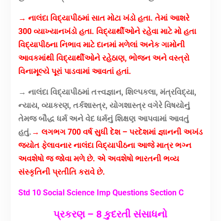
→ નાલંદા વિદ્યાપીઠમાં સાત મોટા ખંડો હતા. તેમાં આશરે
300 વ્યાખ્યાનખંડો હતા. વિદ્યાર્થીઓને રહેવા માટે મો હતા
વિદ્યાપીઠના નિભાવ માટે દાનમાં મળેલાં અનેક ગામોની
આવકમાંથી વિદ્યાર્થીઓને રહેઠાણ, ભોજન અને વસ્ત્રો
વિનામૂલ્યે પૂરાં પાડવામાં આવતાં હતાં.
→ નાલંદા વિદ્યાપીઠમાં તત્ત્વજ્ઞાન, શિલ્પકલા, મંત્રવિદ્યા,
ન્યાય, વ્યાકરણ, તર્કશાસ્ત્ર, યોગશાસ્ત્ર વગેરે વિષયોનું
તેમજ બૌદ્ધ ધર્મ અને વેદ ધર્મનું શિક્ષણ આપવામાં આવતું
હતું.
→ લગભગ 700 વર્ષ સુધી દેશ – પરદેશમાં જ્ઞાનની અખંડ
જ્યોત ફેલાવનાર નાલંદા વિદ્યાપીઠના આજે માત્ર ભગ્ન
અવશેષો જ જોવા મળે છે. એ અવશેષો ભારતની ભવ્ય
સંસ્કૃતિની પ્રતીતિ કરાવે છે.
Std 10 Social Science Imp Questions Section C
પ્રકરણ – 8 કુદરતી સંસાધનો