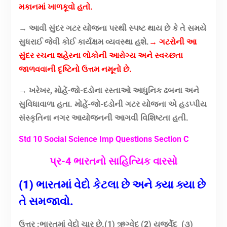
મકાનમાં ખાળકૂવો હતો.
→ આવી સુંદર ગટર યોજના પરથી સ્પષ્ટ થાય છે કે તે સમયે
સુધરાઈ જેવી કોઈ કાર્યક્ષમ વ્યવસ્થા હશે.
→ ગટરોની આ
સુંદર રચના શહેરના લોકોની આરોગ્ય અને સ્વચ્છતા
જાળવવાની દૃષ્ટિનો ઉત્તમ નમૂનો છે.
→ ખરેખર, મોહેં-જો-દડોના રસ્તાઓ આધુનિક ઢબના અને
સુવિધાવાળા હતા. મોહેં-જો-દડોની ગટર યોજના એ હડપ્પીય
સંસ્કૃતિના નગર આયોજનની આગવી વિશિષ્ટતા હતી.
Std 10 Social Science Imp Questions Section C
પ્ર-4 ભારતનો સાહિત્યિક વારસો
(1) ભારતમાં વેદો કેટલા છે અને ક્યા ક્યા છે
તે સમજાવો.
ઉત્તર :
ભારતમાં વેદો ચાર છે.
(1) ઋગ્વેદ (2) યજુર્વેદ
(૩)