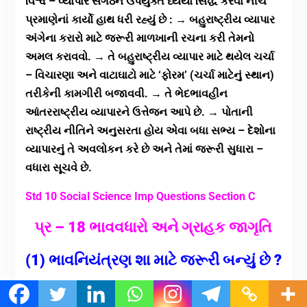
વિશ્વ – વ્યાપાર સંગઠન ઉપર્યુક્ત ધ્યેયો સિદ્ધ કરવા નીચે
પ્રમાણેનાં કાર્યો હાથ ધરી રહ્યું છે : → બહુરાષ્ટ્રીય વ્યાપાર
અંગેના કરારો માટે જરૂરી માળખાની રચના કરી તેમનો
અમલ કરાવવો. → તે બહુરાષ્ટ્રીય વ્યાપાર માટે થયેલ ચર્ચા
– વિચારણા અને વાટાઘાટો માટે ‘ફોરમ’ (ચર્ચા માટેનું સ્થાન)
તરીકેની કામગીરી બજાવવી. → તે ભેદભાવહીન
આંતરરાષ્ટ્રીય વ્યાપારને ઉત્તેજન આપે છે. → પોતાની
રાષ્ટ્રીય નીતિને અનુસરતા હોય એવા બધા સભ્ય – દેશોના
વ્યાપારનું તે અવલોકન કરે છે અને તેમાં જરૂરી સુધારા –
વધારા સૂચવે છે.
Std 10 Social Science Imp Questions Section C
પ્ર – 18 ભાવવધારો અને ગ્રાહક જાગૃતિ
(1) ભાવનિયંત્રણ શા માટે જરૂરી બન્યું છે ?
ઉત્તર :- ભાવવૃદ્ધિની મૂડીરોકાણ પર થતી અસરો નીચે