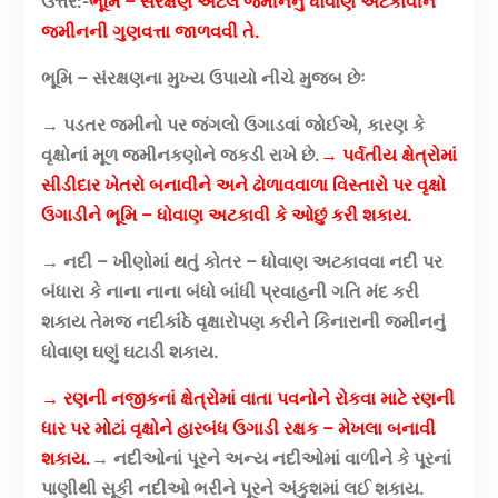
ઉત્તર:-
ભૂમિ – સંરક્ષણ એટલે જમીનનું ધોવાણ અટકાવીને
જમીનની ગુણવત્તા જાળવવી તે.
ભૂમિ – સંરક્ષણના મુખ્ય ઉપાયો નીચે મુજબ છેઃ
→ પડતર જમીનો પર જંગલો ઉગાડવાં જોઈએ, કારણ કે
વૃક્ષોનાં મૂળ જમીનકણોને જકડી રાખે છે.
→ પર્વતીય ક્ષેત્રોમાં
સીડીદાર ખેતરો બનાવીને અને ઢોળાવવાળા વિસ્તારો પર વૃક્ષો
ઉગાડીને ભૂમિ – ધોવાણ અટકાવી કે ઓછું કરી શકાય.
→ નદી – ખીણોમાં થતું કોતર – ધોવાણ અટકાવવા નદી પર
બંધારા કે નાના નાના બંધો બાંધી પ્રવાહની ગતિ મંદ કરી
શકાય તેમજ નદીકાંઠે વૃક્ષારોપણ કરીને કિનારાની જમીનનું
ધોવાણ ઘણું ઘટાડી શકાય.
→ રણની નજીકનાં ક્ષેત્રોમાં વાતા પવનોને રોકવા માટે રણની
ધાર પર મોટાં વૃક્ષોને હારબંધ ઉગાડી રક્ષક – મેખલા બનાવી
શકાય.
→ નદીઓનાં પૂરને અન્ય નદીઓમાં વાળીને કે પૂરનાં
પાણીથી સૂકી નદીઓ ભરીને પૂરને અંકુશમાં લઈ શકાય.