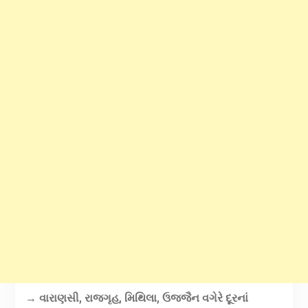
→ વારાણસી, રાજગૃહ, મિથિલા, ઉજ્જૈન વગેરે દૂરનાં