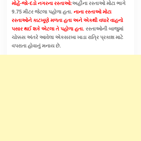
મોહેં-જો-દડો નગરના રસ્તાઓ:
અહીંના રસ્તાઓ મોટા ભાગે
9.75 મીટર જેટલા પહોળા હતા.
નાના રસ્તાઓ મોટા
રસ્તાઓને કાટખૂણે મળતા હતા અને એકથી વધારે વાહનો
પસાર થઈ શકે એટલા તે પહોળા હતા.
રસ્તાઓની બાજુમાં
ચોક્કસ અંતરે આવેલા એકસરખા ખાડા રાત્રિ પ્રકાશ માટે
વપરાતા હોવાનું મનાય છે.