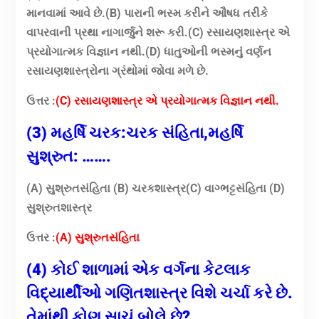
માનવામાં આવે છે.(B) પારાની ભસ્મ કરીને ઔષધ તરીકે
વાપરવાની પ્રથા નાગાર્જુને શરૂ કરી.(C) રસાયણશાસ્ત્ર એ
પ્રયોગાત્મક વિજ્ઞાન નથી.(D) ધાતુઓની ભસ્મનું વર્ણન
રસાયણશાસ્ત્રોના ગ્રંથોમાં જોવા મળે છે.
ઉત્તર :
(C) રસાયણશાસ્ત્ર એ પ્રયોગાત્મક વિજ્ઞાન નથી.
(3) મહર્ષિ ચરક:ચરક સંહિતા,મહર્ષિ
સુશ્રુત: …….
(A) સુશ્રુતસંહિતા (B) ચરકશાસ્ત્ર(C) વાગ્ભટ્ટસંહિતા (D)
સુશ્રુતશાસ્ત્ર
ઉત્તર :
(A) સુશ્રુતસંહિતા
(4) કોઈ શાળામાં એક વર્ગના કેટલાક
વિદ્યાર્થીઓ ગણિતશાસ્ત્ર વિશે ચર્ચા કરે છે.
તેમાંથી કોણ સાચું બોલે છે?