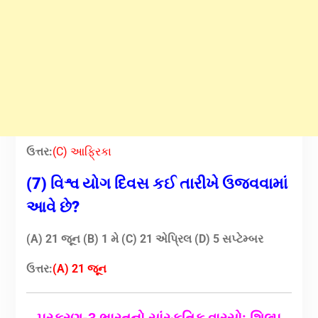
ઉત્તર:
(C) આફ્રિકા
(7) વિશ્વ યોગ દિવસ કઈ તારીખે ઉજવવામાં
આવે છે?
(A) 21 જૂન
(B) 1 મે
(C) 21 એપ્રિલ (D) 5 સપ્ટેમ્બર
ઉત્તર:
(A) 21 જૂન
પ્રકરણ-3 ભારતનો સાંસ્કૃતિક વારસો: શિલ્પ