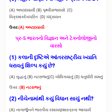
(A) અષ્ટાધ્યાયી (B) પૃથ્વીરાજરાસો
(C)
વિક્રમાકદેવચરિત (D) ચંદ્રાયન
ઉત્તર:
(A) અષ્ટાધ્યાયી
પ્ર-5 ભારતનો વિજ્ઞાન અને ટેક્નોલોજીનો
વારસો
(1) કલાની દૃષ્ટિએ આંતરરાષ્ટ્રીય ખ્યાતિ
ધરાવતું શિલ્પ કયું છે?
(A) બુદ્ધનું (B) નટરાજનું(C) બોધિગયાનું (D) ધનુર્ધારી રામનું
ઉત્તર :
(B) નટરાજનું
(2) નીચેનામાંથી કયું વિધાન સાચું નથી?
(A) નાગાર્જુનને ભારતીય રસાયણશાસ્ત્રના આચાર્ય