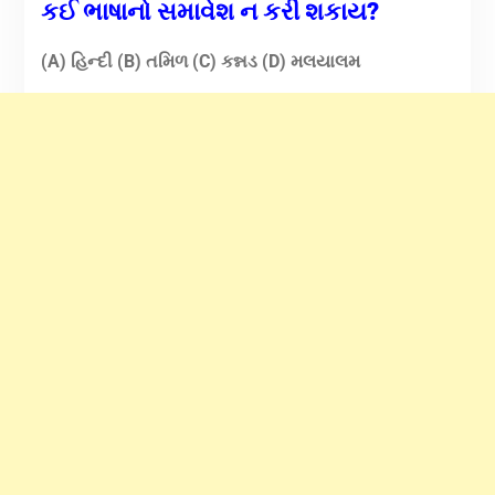
કઈ ભાષાનો સમાવેશ ન કરી શકાય?
(A) હિન્દી (B) તમિળ (C) કન્નડ (D) મલયાલમ