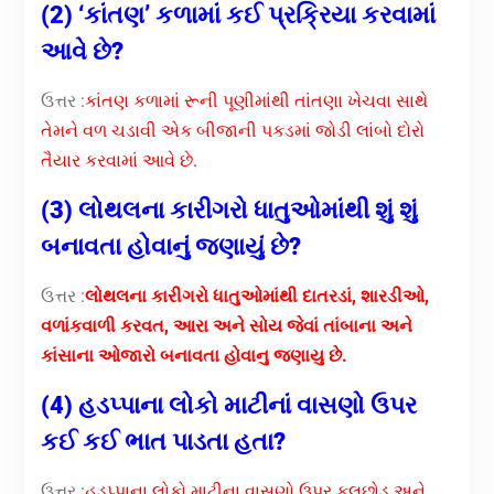
(2) ‘કાંતણ’ કળામાં કઈ પ્રક્રિયા કરવામાં
આવે છે?
ઉત્તર :
કાંતણ કળામાં રૂની પૂણીમાંથી તાંતણા ખેચવા સાથે
તેમને વળ ચડાવી એક બીજાની પકડમાં જોડી લાંબો દોરો
તૈયાર કરવામાં આવે છે.
(3) લોથલના કારીગરો ધાતુઓમાંથી શું શું
બનાવતા હોવાનું જણાયું છે?
ઉત્તર :
લોથલના કારીગરો ધાતુઓમાંથી દાતરડાં, શારડીઓ,
વળાંકવાળી કરવત, આરા અને સોય જેવાં તાંબાના અને
કાંસાના ઓજારો બનાવતા હોવાનુ જણાયુ છે.
(4) હડપ્પાના લોકો માટીનાં વાસણો ઉપર
કઈ કઈ ભાત પાડતા હતા?
ઉત્તર :
હડપ્પાના લોકો માટીના વાસણો ઉપર ફૂલછોડ અને