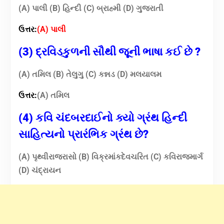
(A) પાલી (B) હિન્દી (C) બ્રાહ્મી (D) ગુજરાતી
ઉત્તર:
(A) પાલી
(3) દ્રવિડકુળની સૌથી જૂની ભાષા કઈ છે ?
(A) તમિલ (B) તેલુગુ (C) કન્નડ (D) મલયાલમ
ઉત્તર:
(A) તમિલ
(4) કવિ ચંદબરદાઈનો ક્યો ગ્રંથ હિન્દી
સાહિત્યનો પ્રારંભિક ગ્રંથ છે?
(A) પૃથ્વીરાજરાસો (B) વિક્રમાંકદેવચરિત
(C) કવિરાજમાર્ગ
(D) ચંદ્રાયન