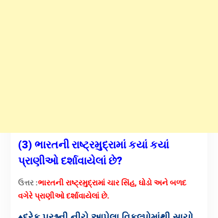
(3) ભારતની રાષ્ટ્રમુદ્રામાં કયાં કયાં
પ્રાણીઓ દર્શાવાયેલાં છે?
ઉત્તર :
ભારતની રાષ્ટ્રમુદ્રામાં ચાર સિંહ, ઘોડો અને બળદ
વગેરે પ્રાણીઓ દર્શાવાયેલાં છે.
♦દરેક પ્રશ્નની નીચે આપેલા વિકલ્પોમાંથી સાચો