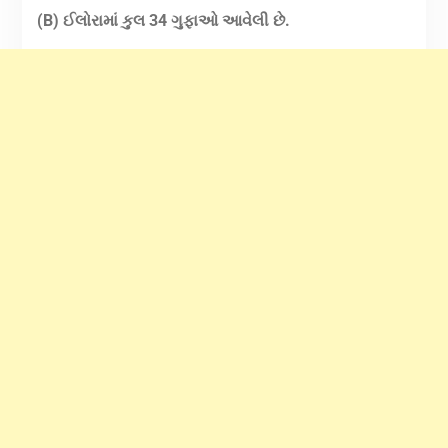
(B) ઈલોરામાં કુલ 34 ગુફાઓ આવેલી છે.