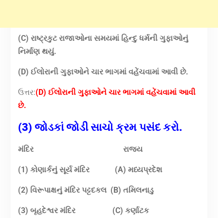
(C) રાષ્ટ્રકુટ રાજાઓના સમયમાં હિન્દુ ધર્મની ગુફાઓનું
નિર્માણ થયું.
(D) ઈલોરાની ગુફાઓને ચાર ભાગમાં વહેંચવામાં આવી છે.
ઉત્તર:
(D) ઈલોરાની ગુફાઓને ચાર ભાગમાં વહેંચવામાં આવી
છે.
(3) જોડકાં જોડી સાચો ક્રમ પસંદ કરો.
મંદિર
રાજ્ય
(1) કોણાર્કનું સૂર્ય મંદિર
(A) મધ્યપ્રદેશ
(2) વિરૂપાક્ષનું મંદિર પટ્ટદકલ
(B) તમિલનાડુ
(3) બૃહદેશ્વર મંદિર
(C) કર્ણાટક