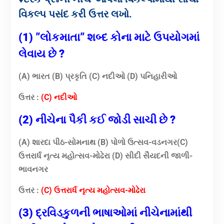
વિકલ્પ પસંદ કરી ઉત્તર લખો.
(1) ”લોકમાતા” શબ્દ કોના માટે ઉપયોગમાં
લેવાય છે ?
(A) ભારત (B) પ્રકૃતિ (C) નદીઓ (D) પનિહારીઓ
ઉત્તર :
(C) નદીઓ
(2) નીચેના પૈકી કઈ જોડી સાચી છે ?
(A) શારદા પીઠ-સોમનાથ (B) પોળો ઉત્સવ-વડનગર(C)
ઉત્તરાર્ધ નૃત્ય મહોત્સવ-મોઢેરા (D) સીદી સૈયદની જાળી-
ભાવનગર
ઉત્તર :
(C) ઉત્તરાર્ધ નૃત્ય મહોત્સવ-મોઢેરા
(3) દ્રવિડકુળની ભાષાઓમાં નીચેનામાંથી