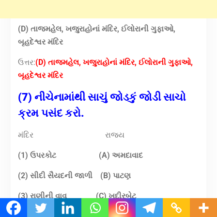
(D) તાજમહેલ, ખજુરાહોનાં મંદિર, ઈલોરાની ગુફાઓ,
બૃહદેશ્વર મંદિર
ઉત્તર:
(D) તાજમહેલ, ખજુરાહોનાં મંદિર, ઈલોરાની ગુફાઓ,
બૃહદેશ્વર મંદિર
(7) નીચેનામાંથી સાચું જોડકું જોડી સાચો
ક્રમ પસંદ કરો.
મંદિર રાજય
(1) ઉપરકોટ
(A) અમદાવાદ
(2) સીદી સૈયદની જાળી
(B) પાટણ
(3) રાણીની વાવ
(C) ખદીરબેટ
(4) ધોળાવીરા
(D) જૂનાગઢ