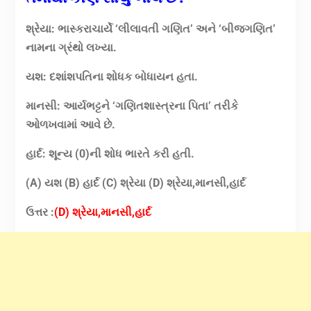
શ્રેયા: ભાસ્કરાચાર્યે ‘લીલાવતી ગણિત’ અને ‘બીજગણિત’
નામના ગ્રંથો લખ્યા.
યશ: દશાંશપતિના શોધક બોધાયન હતા.
માનસી: આર્યભટ્ટને ‘ગણિતશાસ્ત્રના પિતા’ તરીકે
ઓળખવામાં આવે છે.
હાર્દ: શૂન્ય (0)ની શોધ ભારતે કરી હતી.
(A) યશ (B) હાર્દ (C) શ્રેયા (D) શ્રેયા,માનસી,હાર્દ
ઉત્તર :
(D) શ્રેયા,માનસી,હાર્દ