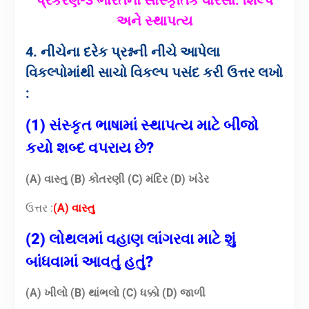
અને સ્થાપત્ય
4. નીચેના દરેક પ્રશ્નની નીચે આપેલા
વિકલ્પોમાંથી સાચો વિકલ્પ પસંદ કરી ઉત્તર લખો
:
(1) સંસ્કૃત ભાષામાં સ્થાપત્ય માટે બીજો
કયો શબ્દ વપરાય છે?
(A) વાસ્તુ (B) કોતરણી (C) મંદિર (D) ખંડેર
ઉત્તર :
(A) વાસ્તુ
(2) લોથલમાં વહાણ લાંગરવા માટે શું
બાંધવામાં આવતું હતું?
(A) ખીલો (B) થાંભલો (C) ધક્કો (D) જાળી