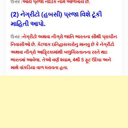
ઉત્તર :
આર્ય પ્રજા નોર્ડિક નામે ઓળખાય છે.
(2) નેગ્રીટો (હબસી) પ્રજા વિશે ટૂંકી
માહિતી આપો.
ઉત્તર :
નેગ્રીટો અથવા નીગ્રો જાતિ ભારતના સૌથી પ્રાચીન
નિવાસીઓ છે.
કેટલાક ઇતિહાસકારોનુ માનવુ છે કે નેગ્રીટો
અથવા નીગ્રો આફ્રિકામાંથી બલુચિસ્તાનના રસ્તે થઇ
ભારતમાં આવેલા.
તેઓ વર્ણ શ્યામ, 4થી 5 ફૂટ ઊંચા અને
માથે વાંકડિયા વાળ ધરાવતા હતા.