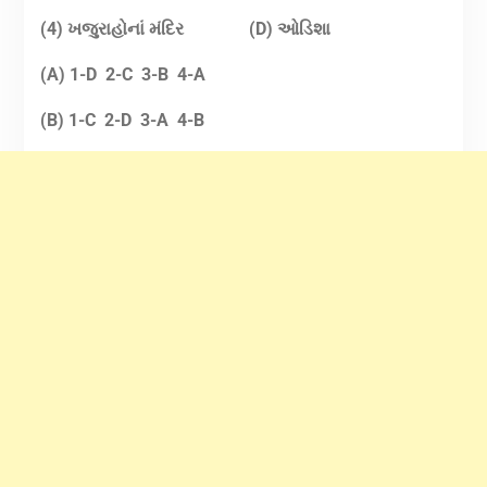
(4) ખજુરાહોનાં મંદિર
(D) ઓડિશા
(A) 1-D 2-C 3-B 4-A
(B) 1-C 2-D 3-A 4-B