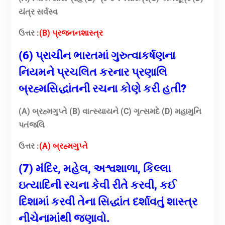
યંત્ર સર્વસ્વ
ઉત્તર :
(B) પ્રજનનશાસ્ત્ર
(6) પ્રાચીન ભારતમાં ગુરુત્વાકર્ષણના
નિયમને પ્રચલિત કરનાર પ્રણાલિ
બ્રહ્મસિદ્ધાંતની રચના કોણે કરી હતી?
(A) બ્રહ્મગુપ્તે (B) વાત્સ્યાયને (C) ગૃત્સમદે (D) મહામુનિ
પતંજલિ
ઉત્તર :
(A) બ્રહ્મગુપ્તે
(7) મંદિર, મહેલ, અશ્વશાળા, કિલ્લા
ઇત્યાદિની રચના કેવી રીતે કરવી, કઈ
દિશામાં કરવી તેના સિદ્ધાંત દર્શાવતું શાસ્ત્ર
નીચેનામાંથી જણાવો.