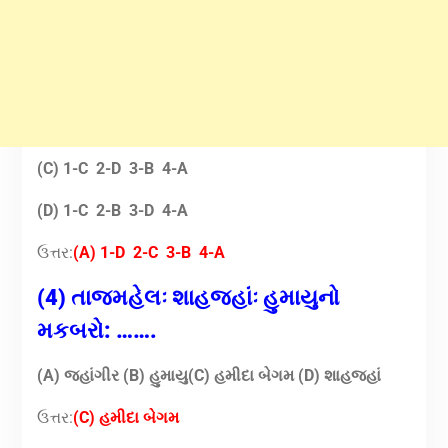
(C) 1-C 2-D 3-B 4-A
(D) 1-C 2-B 3-D 4-A
ઉત્તર:
(A) 1-D 2-C 3-B 4-A
(4) તાજમહેલઃ શાહજહાંઃ હુમાયુનો
મકબરો: …….
(A) જહાંગીર (B) હુમાયુ
(C) હમીદા બેગમ
(D) શાહજહાં
ઉત્તર:
(C) હમીદા બેગમ