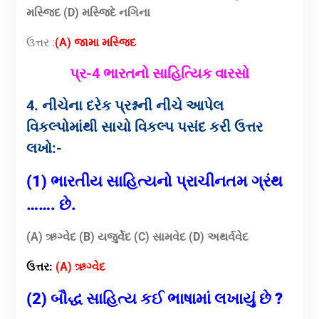
મસ્જિદ (D) મસ્જિદે નગિના
ઉત્તર :
(A) જામા મસ્જિદ
પ્ર-4 ભારતનો સાહિત્યિક વારસો
4. નીચેના દરેક પ્રશ્નની નીચે આપેલ
વિકલ્પોમાંથી સાચો વિકલ્પ પસંદ કરી ઉત્તર
લખો:-
(1) ભારતીય સાહિત્યનો પ્રાચીનતમ ગ્રંથ
……. છે.
(A) ઋગ્વેદ (B) યજુર્વેદ (C) સામવેદ (D) અથર્વવેદ
ઉત્તર:
(A) ઋગ્વેદ
(2) બૌદ્ધ સાહિત્ય કઈ ભાષામાં લખાયું છે ?