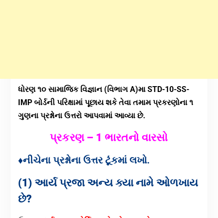
ધોરણ ૧૦ સામાજિક વિજ્ઞાન (વિભાગ A)મા STD-10-SS-
IMP બોર્ડની પરિક્ષામાં પૂછાય શકે તેવા તમામ પ્રકરણોના ૧
ગુણના પ્રશ્નોના ઉત્તરો આપવામાં આવ્યા છે.
પ્રકરણ – 1 ભારતનો વારસો
♦નીચેના પ્રશ્નોના ઉત્તર ટૂંંકમાં લખો.
(1) આર્ય પ્રજા અન્ય ક્યા નામે ઓળખાય
છે?