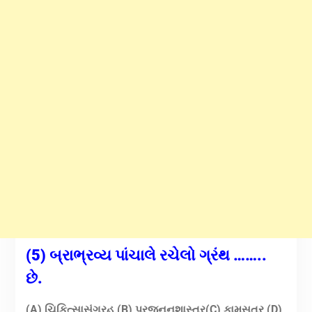
(5) બ્રાભ્રવ્ય પાંચાલે રચેલો ગ્રંથ ……..
છે.
(A) ચિકિત્સાસંગ્રહ (B) પ્રજનનશાસ્ત્ર(C) કામસૂત્ર (D)