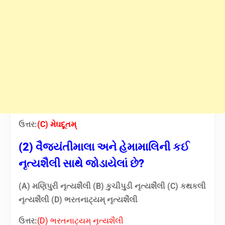
ઉત્તર:
(C) મેઘદૂતમ્
(2) વૈજ્યંતીમાલા અને હેમામાલિની કઈ
નૃત્યશૈલી સાથે જોડાયેલાં છે?
(A) મણિપુરી નૃત્યશૈલી (B) કુચીપુડી નૃત્યશૈલી (C) કથકલી
નૃત્યશૈલી (D) ભરતનાટ્યમ્ નૃત્યશૈલી
ઉત્તર:
(D) ભરતનાટ્યમ્ નૃત્યશૈલી