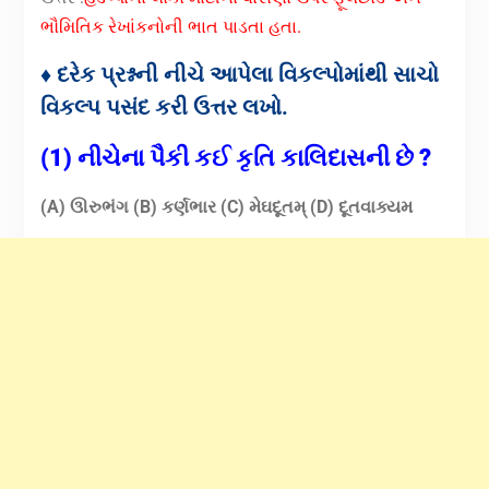
ભૌમિતિક રેખાંકનોની ભાત પાડતા હતા.
♦ દરેક પ્રશ્નની નીચે આપેલા વિકલ્પોમાંથી સાચો
વિકલ્પ પસંદ કરી ઉત્તર લખો.
(1) નીચેના પૈકી કઈ કૃતિ કાલિદાસની છે ?
(A) ઊરુભંગ (B) કર્ણભાર
(C) મેઘદૂતમ્ (D) દૂતવાક્યમ