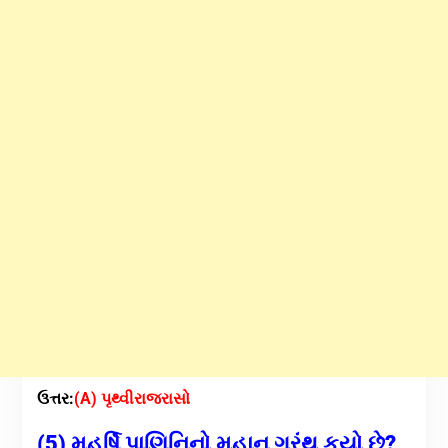
ઉત્તર:
(A) પૃથ્વીરાજરાસો
(5) મહર્ષિ પાણિનિનો મહાન ગ્રંથ કયો છે?