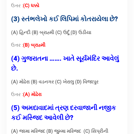
ઉત્તર :
(C) ધક્કો
(3) સ્તંભલેખો કઈ લિપિમાં કોતરાયેલા છે?
(A) હિન્દી (B) બ્રાહ્મી
(C) ઉર્દૂ (D) ઉડીયા
ઉત્તર :
(B) બ્રાહ્મી
(4) ગુજરાતના ……. ખાતે સૂર્યમંદિર આવેલું
છે.
(A) મોઢેરા (B) વડનગર (C) ખેરાલુ
(D) વિજાપુર
ઉત્તર :
(A) મોઢેરા
(5) અમદાવાદમાં ત્રણ દરવાજાની નજીક
કઈ મસ્જિદ આવેલી છે?
(A) જામા મસ્જિદ (B) જુમ્મા મસ્જિદ (C) સિપ્રીની