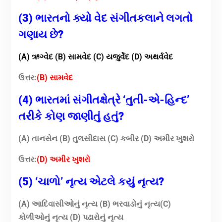
(3) ભારતનો ક્યો વેદ સંગીતકલાને લગતો
ગણાય છે?
(A) ઋગ્વેદ (B) સામવેદ
(C) યજુર્વેદ
(D) અથર્વવેદ
ઉત્તર:
(B) સામવેદ
(4) ભારતમાં સંગીતક્ષેત્રે ‘તુતી-એ-હિન્દ’
તરીકે કોણ જાણીતું હતું?
(A) તાનસેન
(B) તુલસીદાસ
(C) કબીર
(D) અમીર ખુશરો
ઉત્તર:
(D) અમીર ખુશરો
(5) ‘ચાળો’ નૃત્ય એટલે કયું નૃત્ય?
(A) આદિવાસીઓનું નૃત્ય (B) ભરવાડોનું નૃત્ય
(C)
કોળીઓનું નૃત્ય
(D) પઢારોનું નૃત્ય