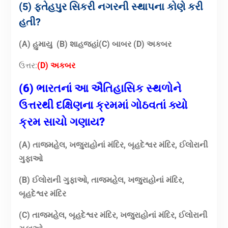
(5) ફતેહપુર સિકરી નગરની સ્થાપના કોણે કરી
હતી?
(A) હુમાયુ
(B) શાહજહાં
(C) બાબર (D) અકબર
ઉત્તર:
(D) અકબર
(6) ભારતનાં આ ઐતિહાસિક સ્થળોને
ઉત્તરથી દક્ષિણના ક્રમમાં ગોઠવતાં ક્યો
ક્રમ સાચો ગણાય?
(A) તાજમહેલ, ખજુરાહોનાં મંદિર, બૃહદેશ્વર મંદિર, ઈલોરાની
ગુફાઓ
(B) ઈલોરાની ગુફાઓ, તાજમહેલ, ખજુરાહોનાં મંદિર,
બૃહદેશ્વર મંદિર
(C) તાજમહેલ, બૃહદેશ્વર મંદિર, ખજુરાહોનાં મંદિર, ઈલોરાની