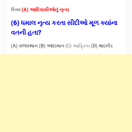
ઉત્તર:
(A) આદિવાસીઓનું નૃત્ય
(6) ધમાલ નૃત્ય કરતા સીદીઓ મૂળ ક્યાંના
વતની હતા?
(A) રાજસ્થાન
(B) આંદામાન
(C) આફ્રિકા
(D) થાઇલેંડ