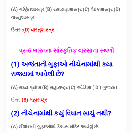
(A) ગણિતશાસ્ત્ર (B) રસાયણશાસ્ત્ર (C) વૈદકશાસ્ત્ર (D)
વાસ્તુશાસ્ત્ર
ઉત્તર :
(D) વાસ્તુશાસ્ત્ર
પ્ર-6 ભારતના સાંસ્કૃતિક વારસાના સ્થળો
(1) અજંતાની ગુફાઓ નીચેનામાંથી ક્યા
રાજ્યમાં આવેલી છે?
(A) મધ્ય પ્રદેશ (B) મહારાષ્ટ્ર
(C) ઓડિશા
( D ) ગુજરાત
ઉત્તર:
(B) મહારાષ્ટ્ર
(2) નીચેનામાંથી કયું વિધાન સાચું નથી?
(A) ઈલોરાની ગુફાઓમાં કૈલાસ મંદિર આવેલું છે.