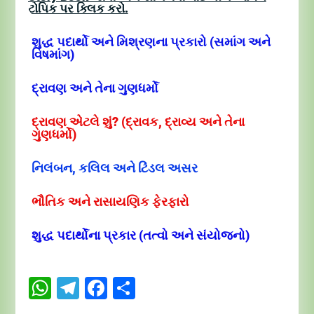
ટોપિક પર ક્લિક કરો.
શુદ્ધ પદાર્થો અને મિશ્રણના પ્રકારો (સમાંગ અને
વિષમાંગ)
દ્રાવણ અને તેના ગુણધર્મો
દ્રાવણ એટલે શું? (દ્રાવક, દ્રાવ્ય અને તેના
ગુણધર્મો)
નિલંબન, કલિલ અને ટિંડલ અસર
ભૌતિક અને રાસાયણિક ફેરફારો
શુદ્ધ પદાર્થોના પ્રકાર (તત્વો અને સંયોજનો)
WhatsApp
Telegram
Facebook
Share