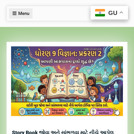
GU
GU
Menu
Story Book જોવા અને સાંભળવા માટે નીચે આપેલ