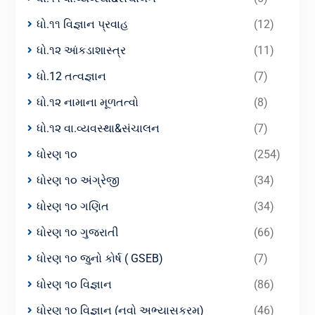
ધો.૧૧ વિજ્ઞાન પ્રવાહ
(12)
ધો.૧૨ આંકડાશાસ્ત્ર
(11)
ધો.12 તત્વજ્ઞાન
(7)
ધો.૧૨ નામાના મૂળતત્વો
(8)
ધો.૧૨ વા.વ્યવસ્થા&સંચાલન
(7)
ધોરણ ૧૦
(254)
ધોરણ ૧૦ અંગ્રેજી
(34)
ધોરણ ૧૦ ગણિત
(34)
ધોરણ ૧૦ ગુજરાતી
(66)
ધોરણ ૧૦ જુનો કોર્ષ ( GSEB)
(7)
ધોરણ ૧૦ વિજ્ઞાન
(86)
ધોરણ ૧૦ વિજ્ઞાન (નવો અભ્યાસક્રમ)
(46)