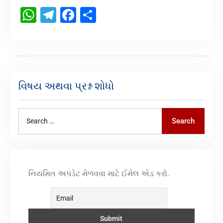
WhatsApp
Telegram
Facebook
Share
વિષય અથવા પ્રશ્ન શોધો
Search
નિયમિત અપડેટ મેળવવા માટે ઈમેલ એડ કરો.