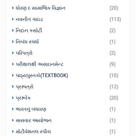
ધોરણ ૯ સામાજિક વિજ્ઞાન
(20)
નવનીત ગાઇડ
(113)
નિદાન કસોટી
(2)
નિબંધ સ્પર્ધા
(1)
પરિપત્રો
(2)
પરીક્ષાલક્ષી અસાઇનમેન્ટ
(9)
પાઠ્યપુસ્તકો(TEXTBOOK)
(10)
પ્રશ્નપત્રો
(12)
પ્રશ્નબેંક
(20)
ભારતનું બંધારણ
(1)
માસવાર આયોજન
(1)
મોટીવેશનલ સ્પીચ
(1)