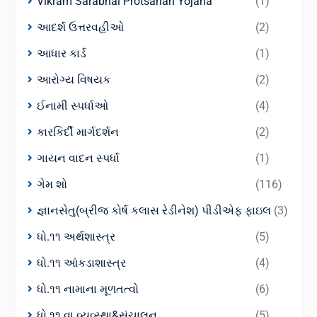
Vikram Sarabhai Protsahan Yojana
(1)
આદર્શ ઉત્તરવહીઓ
(2)
આધાર કાર્ડ
(1)
આરોગ્ય વિષયક
(2)
ઈનામી સ્પર્ધાઓ
(4)
કારકિર્દી માર્ગદર્શન
(2)
ગાયન વાદન સ્પર્ધા
(1)
ગેમ શો
(116)
જ્ઞાનસેતુ(બ્રીજ કોર્ષ કલાસ રેડીનેશ) પીડીએફ ફાઇલ
(3)
ધો.૧૧ અર્થશાસ્ત્ર
(5)
ધો.૧૧ આંકડાશાસ્ત્ર
(4)
ધો.૧૧ નામાના મૂળતત્વો
(6)
ધો.૧૧ વા.વ્યવ્સ્થા&સંચાલન
(5)