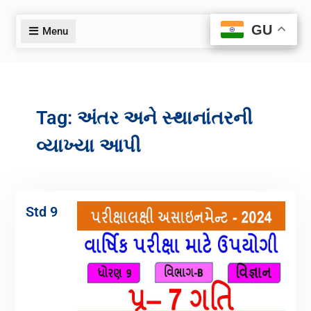
GU
GU
Menu
Tag:
અંતર અને સ્થાનાંતરની
વ્યાખ્યા આપી
Std 9