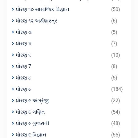
ધોરણ ૧૦ સામાજિક વિજ્ઞાન
(50)
ધોરણ ૧૨ અર્થશાસ્ત્ર
(6)
ધોરણ ૩
(5)
ધોરણ ૫
(7)
ધોરણ ૬
(10)
ધોરણ 7
(8)
ધોરણ ૮
(5)
ધોરણ ૯
(184)
ધોરણ ૯ અંગ્રેજી
(22)
ધોરણ ૯ ગણિત
(54)
ધોરણ ૯ ગુજરાતી
(48)
ધોરણ ૯ વિજ્ઞાન
(55)