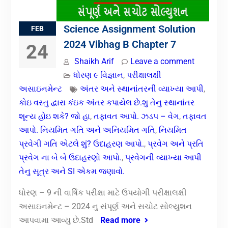
Science Assignment Solution
FEB
2024 Vibhag B Chapter 7
24
Shaikh Arif
Leave a comment
ધોરણ ૯ વિજ્ઞાન
,
પરીક્ષાલક્ષી
અસાઇનમેન્ટ
અંતર અને સ્થાનાંતરની વ્યાખ્યા આપી
,
કોઇ વસ્તુ દ્વારા કંઇક અંતર કપાયેલ છે.શુ તેનુ સ્થાનાંતર
શૂન્ય હોઇ શકે? જો હા
,
તફાવત આપો. ઝડપ – વેગ
,
તફાવત
આપો. નિયમિત ગતિ અને અનિયમિત ગતિ
,
નિયમિત
પ્રવેગી ગતિ એટલે શું? ઉદાહરણ આપો.
,
પ્રવેગ અને પ્રતિ
પ્રવેગ ના બે બે ઉદાહરણો આપો.
,
પ્રવેગની વ્યાખ્યા આપી
તેનુ સૂત્ર અને SI એકમ જણાવો.
ધોરણ – 9 ની વાર્ષિક પરીક્ષા માટે ઉપયોગી પરીક્ષાલક્ષી
અસાઇનમેન્ટ – 2024 નુ સંપૂર્ણ અને સચોટ સોલ્યુશન
આપવામા આવ્યુ છે.Std
Read more