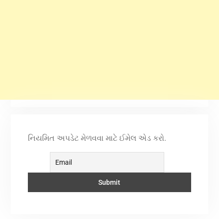
નિયમિત અપડેટ મેળવવા માટે ઈમેલ એડ કરો.