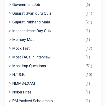
Government Job
(6)
Gujarat Gyan guru Quiz
(11)
Gujarati Nibhand Mala
(21)
Independence Day Quiz
(1)
Memory Map
(1)
Mock Test
(47)
Most FAQs in Interview
(1)
Most Imp Questions
(51)
N.T.S.E.
(10)
NMMS-EXAM
(1)
Nobel Prize
(1)
PM Yashsvi Scholarship
(1)