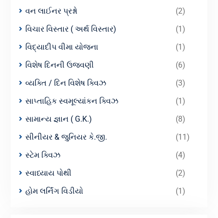
વન લાઈનર પ્રશ્નો
(2)
વિચાર વિસ્તાર ( અર્થ વિસ્તાર)
(1)
વિદ્યાદીપ વીમા યોજના
(1)
વિશેષ દિનની ઉજવણી
(6)
વ્યક્તિ / દિન વિશેષ ક્વિઝ
(3)
સાપ્તાહિક સ્વમૂલ્યાંકન ક્વિઝ
(1)
સામાન્ય જ્ઞાન ( G.K.)
(8)
સીનીયર & જુનિયર કે.જી.
(11)
સ્ટેમ ક્વિઝ
(4)
સ્વાધ્યાય પોથી
(2)
હોમ લર્નિંગ વિડીયો
(1)