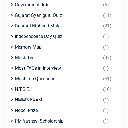
Government Job
(6)
Gujarat Gyan guru Quiz
(11)
Gujarati Nibhand Mala
(21)
Independence Day Quiz
(1)
Memory Map
(1)
Mock Test
(47)
Most FAQs in Interview
(1)
Most Imp Questions
(51)
N.T.S.E.
(10)
NMMS-EXAM
(1)
Nobel Prize
(1)
PM Yashsvi Scholarship
(1)