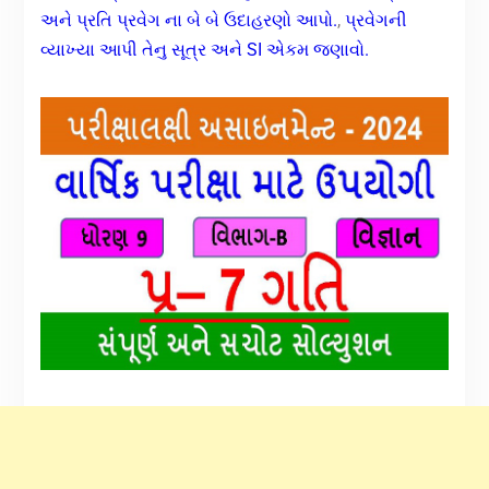
અને પ્રતિ પ્રવેગ ના બે બે ઉદાહરણો આપો.
,
પ્રવેગની
વ્યાખ્યા આપી તેનુ સૂત્ર અને SI એકમ જણાવો.