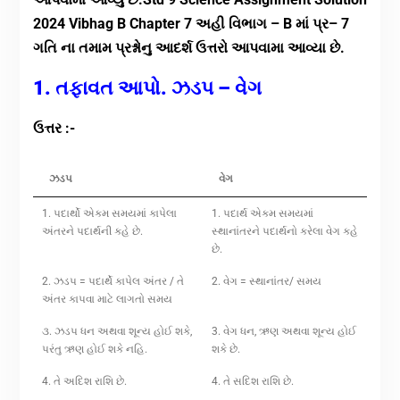
2024 Vibhag B Chapter 7 અહી વિભાગ – B માં પ્ર– 7
ગતિ ના તમામ પ્રશ્નોનુ આદર્શ ઉત્તરો આપવામા આવ્યા છે.
1. તફાવત આપો. ઝડપ – વેગ
ઉત્તર :-
ઝડપ
વેગ
1. પદાર્થો એકમ સમયમાં કાપેલા
1. પદાર્થ એકમ સમયમાં
અંતરને પદાર્થની કહે છે.
સ્થાનાંતરને પદાર્થનો કરેલા વેગ કહે
છે.
2. ઝડપ = પદાર્થે કાપેલ અંતર / તે
2. વેગ = સ્થાનાંતર/ સમય
અંતર કાપવા માટે લાગતો સમય
૩. ઝડપ ધન અથવા શૂન્ય હોઈ શકે,
3. વેગ ધન, ઋણ અથવા શૂન્ય હોઈ
પરંતુ ઋણ હોઈ શકે નહિ.
શકે છે.
4. તે અદિશ રાશિ છે.
4. તે સદિશ રાશિ છે.