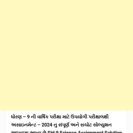
ધોરણ – 9 ની વાર્ષિક પરીક્ષા માટે ઉપયોગી પરીક્ષાલક્ષી
અસાઇનમેન્ટ – 2024 નુ સંપૂર્ણ અને સચોટ સોલ્યુશન
આપવામા આવ્યુ છે.Std 9 Science Assignment Solution