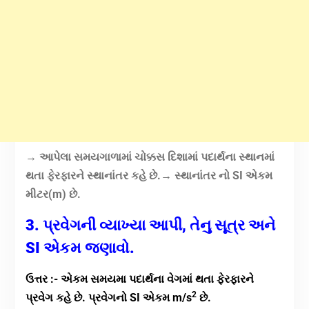
→ આપેલા સમયગાળામાં ચોક્કસ દિશામાં પદાર્થના સ્થાનમાં
થતા ફેરફારને સ્થાનાંતર કહે છે.
→ સ્થાનાંતર નો SI એકમ
મીટર(m) છે.
3. પ્રવેગની વ્યાખ્યા આપી, તેનુ સૂત્ર અને
SI એકમ જણાવો.
ઉત્તર :- એકમ સમયમા પદાર્થના વેગમાં થતા ફેરફારને
2
પ્રવેગ કહે છે. પ્રવેગનો SI એકમ m/s
છે.