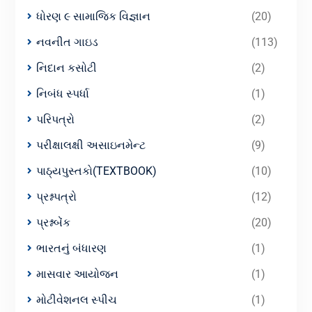
ધોરણ ૯ સામાજિક વિજ્ઞાન
(20)
નવનીત ગાઇડ
(113)
નિદાન કસોટી
(2)
નિબંધ સ્પર્ધા
(1)
પરિપત્રો
(2)
પરીક્ષાલક્ષી અસાઇનમેન્ટ
(9)
પાઠ્યપુસ્તકો(TEXTBOOK)
(10)
પ્રશ્નપત્રો
(12)
પ્રશ્નબેંક
(20)
ભારતનું બંધારણ
(1)
માસવાર આયોજન
(1)
મોટીવેશનલ સ્પીચ
(1)