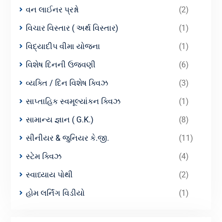
વન લાઈનર પ્રશ્નો
(2)
વિચાર વિસ્તાર ( અર્થ વિસ્તાર)
(1)
વિદ્યાદીપ વીમા યોજના
(1)
વિશેષ દિનની ઉજવણી
(6)
વ્યક્તિ / દિન વિશેષ ક્વિઝ
(3)
સાપ્તાહિક સ્વમૂલ્યાંકન ક્વિઝ
(1)
સામાન્ય જ્ઞાન ( G.K.)
(8)
સીનીયર & જુનિયર કે.જી.
(11)
સ્ટેમ ક્વિઝ
(4)
સ્વાધ્યાય પોથી
(2)
હોમ લર્નિંગ વિડીયો
(1)