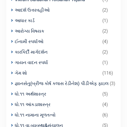
આદર્શ ઉત્તરવહીઓ
(2)
આધાર કાર્ડ
(1)
આરોગ્ય વિષયક
(2)
ઈનામી સ્પર્ધાઓ
(4)
કારકિર્દી માર્ગદર્શન
(2)
ગાયન વાદન સ્પર્ધા
(1)
ગેમ શો
(116)
જ્ઞાનસેતુ(બ્રીજ કોર્ષ કલાસ રેડીનેશ) પીડીએફ ફાઇલ
(3)
ધો.૧૧ અર્થશાસ્ત્ર
(5)
ધો.૧૧ આંકડાશાસ્ત્ર
(4)
ધો.૧૧ નામાના મૂળતત્વો
(6)
ધો.૧૧ વા.વ્યવ્સ્થા&સંચાલન
(5)