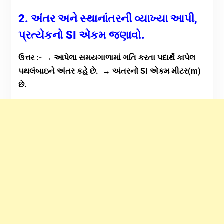
2. અંતર અને સ્થાનાંતરની વ્યાખ્યા આપી,
પ્રત્યેકનો SI એકમ જણાવો.
ઉત્તર :- → આપેલા સમયગાળામાં ગતિ કરતા પદાર્થે કાપેલ
પથલંબાઇને અંતર કહે છે. → અંતરનો SI એકમ મીટર(m)
છે.