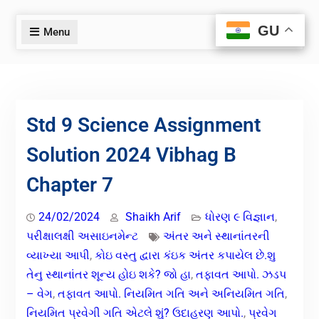
GU
GU
Menu
Std 9 Science Assignment
Solution 2024 Vibhag B
Chapter 7
24/02/2024
Shaikh Arif
ધોરણ ૯ વિજ્ઞાન
,
પરીક્ષાલક્ષી અસાઇનમેન્ટ
અંતર અને સ્થાનાંતરની
વ્યાખ્યા આપી
,
કોઇ વસ્તુ દ્વારા કંઇક અંતર કપાયેલ છે.શુ
તેનુ સ્થાનાંતર શૂન્ય હોઇ શકે? જો હા
,
તફાવત આપો. ઝડપ
– વેગ
,
તફાવત આપો. નિયમિત ગતિ અને અનિયમિત ગતિ
,
નિયમિત પ્રવેગી ગતિ એટલે શું? ઉદાહરણ આપો.
,
પ્રવેગ