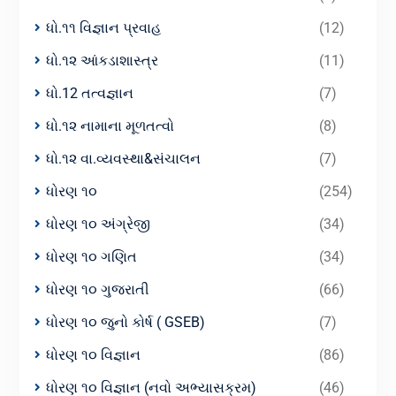
ધો.૧૧ વિજ્ઞાન પ્રવાહ
(12)
ધો.૧૨ આંકડાશાસ્ત્ર
(11)
ધો.12 તત્વજ્ઞાન
(7)
ધો.૧૨ નામાના મૂળતત્વો
(8)
ધો.૧૨ વા.વ્યવસ્થા&સંચાલન
(7)
ધોરણ ૧૦
(254)
ધોરણ ૧૦ અંગ્રેજી
(34)
ધોરણ ૧૦ ગણિત
(34)
ધોરણ ૧૦ ગુજરાતી
(66)
ધોરણ ૧૦ જુનો કોર્ષ ( GSEB)
(7)
ધોરણ ૧૦ વિજ્ઞાન
(86)
ધોરણ ૧૦ વિજ્ઞાન (નવો અભ્યાસક્રમ)
(46)