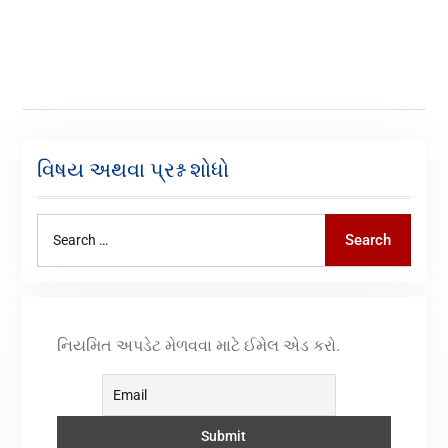
વિષય અથવા પ્રશ્ન શોધો
Search
નિયમિત અપડેટ મેળવવા માટે ઈમેલ એડ કરો.