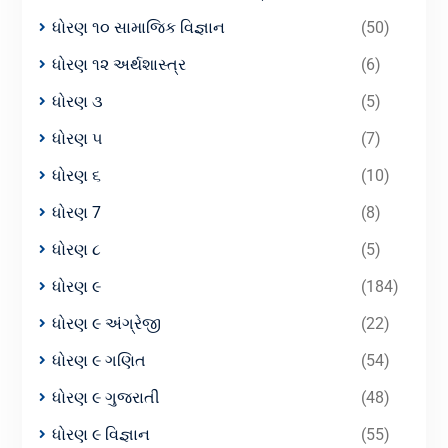
ધોરણ ૧૦ સામાજિક વિજ્ઞાન
(50)
ધોરણ ૧૨ અર્થશાસ્ત્ર
(6)
ધોરણ ૩
(5)
ધોરણ ૫
(7)
ધોરણ ૬
(10)
ધોરણ 7
(8)
ધોરણ ૮
(5)
ધોરણ ૯
(184)
ધોરણ ૯ અંગ્રેજી
(22)
ધોરણ ૯ ગણિત
(54)
ધોરણ ૯ ગુજરાતી
(48)
ધોરણ ૯ વિજ્ઞાન
(55)