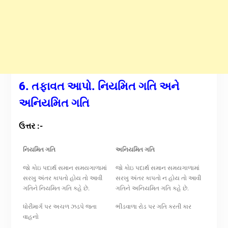
6. તફાવત આપો. નિયમિત ગતિ અને
અનિયમિત ગતિ
ઉત્તર :-
નિયમિત ગતિ
અનિયમિત ગતિ
જો કોઇ પદાર્થ સમાન સમયગાળામાં
જો કોઇ પદાર્થ સમાન સમયગાળામાં
સરખુ અંતર કાપતો હોય તો આવી
સરખુ અંતર કાપતો ન હોય તો આવી
ગતિને નિયમિત ગતિ કહે છે.
ગતિને અનિયમિત ગતિ કહે છે.
ધોરીમાર્ગ પર અચળ ઝડપે જતા
ભીડવાળા રોડ પર ગતિ કરતી કાર
વાહનો