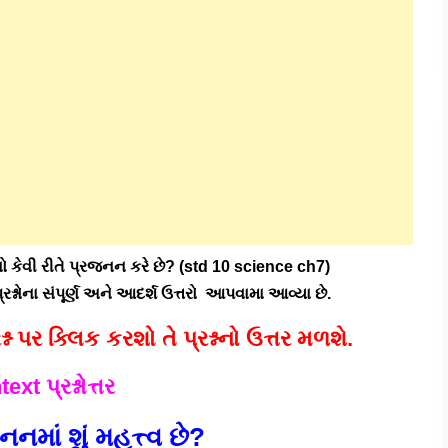
 કેવી રીતે પ્રજનન કરે છે? (std 10 science ch7)
શ્નોના સંપૂર્ણ અને આદર્શ ઉત્તરો આપવામા આવ્યા છે.
 પર ક્લિક કરશો તે પ્રશ્નનો ઉત્તર મળશે.
text પ્રશ્નોત્તર
નનમાં શું મહત્ત્વ છે?