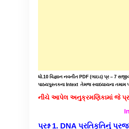
ધો.10 વિજ્ઞાન નવનીત PDF (ગાઇડ) પ્ર – 7 સજીવો
પાઠયપુસ્તકના Intext તેમજ સ્વાધ્યાયના તમામ પ્ર
નીચે આપેલ અનુક્રમણિકામાં જે પ્રશ્ન
In
પ્રશ્ન 1. DNA પ્રતિકૃતિનું પ્રજ