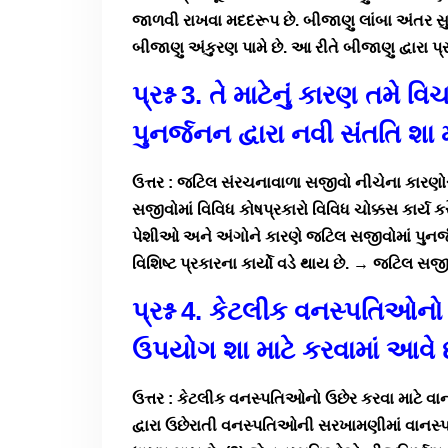
જાળવી રાખવા મદદરૂપ છે. બીજાણુ લાંબા અંતર સુધી
બીજાણુ અંકુરણ પામે છે. આ રીતે બીજાણુ દ્વારા
પ્રશ્ન 3. તે માટેનું કારણ તમ
પુનર્જનન દ્વારા નવી સંતતિ શા
ઉત્તર : જટિલ સંરચનાવાળા સજીવો નીચેના કારણોસ
સજીવોમાં વિવિધ કોષપ્રકારો વિવિધ ચોક્કસ કાર્ય
પેશીઓ અને અંગોને કારણે જટિલ સજીવોમાં પુનર
વિશિષ્ટ પ્રકારના કાર્યો વડે થાય છે. → જટિલ સજી
પ્રશ્ન 4. કેટલીક વનસ્પતિઓન
ઉપયોગ શા માટે કરવામાં આવે 
ઉત્તર : કેટલીક વનસ્પતિઓનો ઉછેર કરવા માટે વ
દ્વારા ઉછેરાતી વનસ્પતિઓની સરખામણીમાં વાનસ્પ