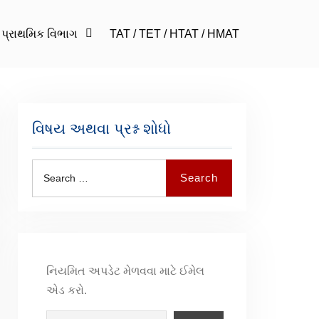
પ્રાથમિક વિભાગ
TAT / TET / HTAT / HMAT
વિષય અથવા પ્રશ્ન શોધો
Search
નિયમિત અપડેટ મેળવવા માટે ઈમેલ
એડ કરો.