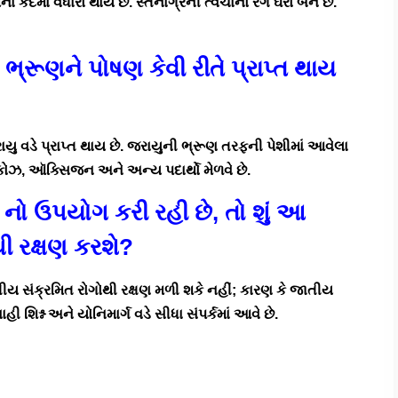
 કદમાં વધારો થાય છે. સ્તનાગ્રની ત્વચાનો રંગ ઘેરો બને છે.
્થ ભ્રૂણને પોષણ કેવી રીતે પ્રાપ્ત થાય
રાયુ વડે પ્રાપ્ત થાય છે. જરાયુની ભ્રૂણ તરફની પેશીમાં આવેલા
ગ્લુકોઝ, ઑક્સિજન અને અન્ય પદાર્થો મેળવે છે.
 T નો ઉપયોગ કરી રહી છે, તો શું આ
થી રક્ષણ કરશે?
ાતીય સંક્રમિત રોગોથી રક્ષણ મળી શકે નહીં; કારણ કે જાતીય
 શિશ્ન અને યોનિમાર્ગ વડે સીધા સંપર્કમાં આવે છે.