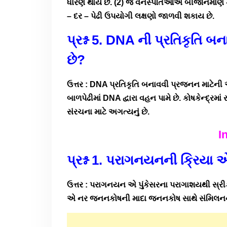
ધારણ થાય છે. (2) જે વનસ્પતિઓએ બીજનિર્માણ – ક
– દર – પેઢી ઉપયોગી લક્ષણો જાળવી શકાય છે.
પ્રશ્ન 5. DNA ની પ્રતિકૃતિ
છે?
ઉત્તર : DNA પ્રતિકૃતિ બનાવવી પ્રજનન માટેની
બાળપેઢીમાં DNA દ્વારા વહન પામે છે. કોષકેન્દ્રમાં
સંરચના માટે અગત્યનું છે.
In
પ્રશ્ન 1. પરાગનયનની ક્રિયા એ
ઉત્તર : પરાગનયન એ પુંકેસરના પરાગાશયથી સ્રી
એ નર જનનકોષની માદા જનનકોષ સાથે સંમિલનની 