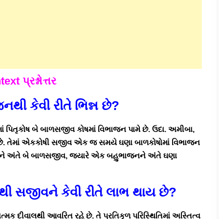
text પ્રશ્નોત્તર
નથી કેવી રીતે ભિન્ન છે?
ાં પિતૃકોષ બે બાળસજીવ કોષમાં વિભાજન પામે છે. ઉદા. અમીબા,
છે. તેમાં એકકોષી સજીવ એક જ સમયે ઘણા બાળકોષોમાં વિભાજન
નને અંતે બે બાળસજીવ, જ્યારે એક બહુભાજનને અંતે ઘણા
નનથી સજીવને કેવી રીતે લાભ થાય છે?
ાત્મક દીવાલથી આવરિત રહે છે. તે પ્રતિકૂળ પરિસ્થિતિમાં અસ્તિત્વ