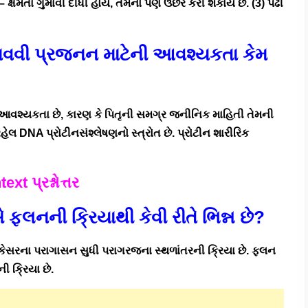
્ષમતા ગુમાવી દીધી હોય, તેમનો પણ ઉછેર કરી શકાય છે. (3) પેઢી
 બનાવવી પ્રજનન માટેની આવશ્યકતા કેમ
 આવશ્યકતા છે, કારણ કે પિતૃની સમગ્ર જનીનિક માહિતી તેમની
 રહેલ DNA પ્રોટીનસંશ્લેષણનો સ્ત્રોત છે. પ્રોટીન શારીરિક
text પ્રશ્નોત્તર
 ફલનની ક્રિયાથી કેવી રીતે ભિન્ન છે?
કેસરના પરાગાસન સુધી પરાગરજના સ્થળાંતરની ક્રિયા છે. ફલન
ક્રિયા છે.