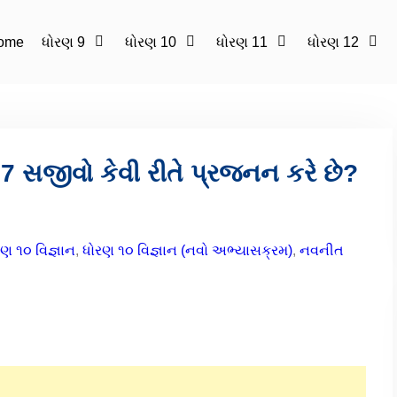
ome
ધોરણ 9
ધોરણ 10
ધોરણ 11
ધોરણ 12
7 સજીવો કેવી રીતે પ્રજનન કરે છે?
ણ ૧૦ વિજ્ઞાન
,
ધોરણ ૧૦ વિજ્ઞાન (નવો અભ્યાસક્રમ)
,
નવનીત