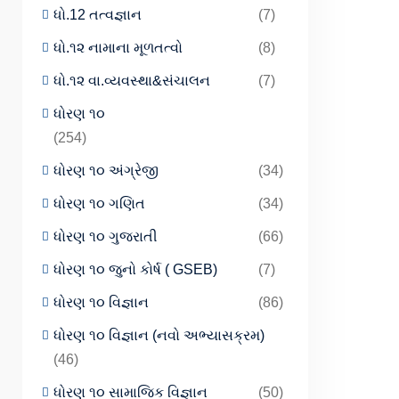
ધો.12 તત્વજ્ઞાન
(7)
ધો.૧૨ નામાના મૂળતત્વો
(8)
ધો.૧૨ વા.વ્યવસ્થા&સંચાલન
(7)
ધોરણ ૧૦
(254)
ધોરણ ૧૦ અંગ્રેજી
(34)
ધોરણ ૧૦ ગણિત
(34)
ધોરણ ૧૦ ગુજરાતી
(66)
ધોરણ ૧૦ જુનો કોર્ષ ( GSEB)
(7)
ધોરણ ૧૦ વિજ્ઞાન
(86)
ધોરણ ૧૦ વિજ્ઞાન (નવો અભ્યાસક્રમ)
(46)
ધોરણ ૧૦ સામાજિક વિજ્ઞાન
(50)