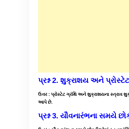
પ્રશ્ન 2. શુક્રાશય અને પ્રોસ્ટે
ઉત્તર : પ્રોસ્ટેટ ગ્રંથિ અને શુક્રાશયના સ્ત્રાવ
આપે છે.
પ્રશ્ન 3. યૌવનારંભના સમયે છો