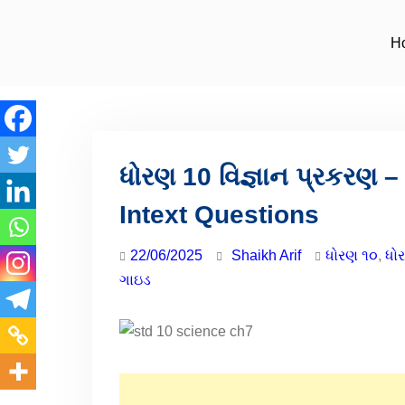
H
ધોરણ 10 વિજ્ઞાન પ્રકરણ – 
Intext Questions
22/06/2025
Shaikh Arif
ધોરણ ૧૦
,
ધોર
ગાઇડ