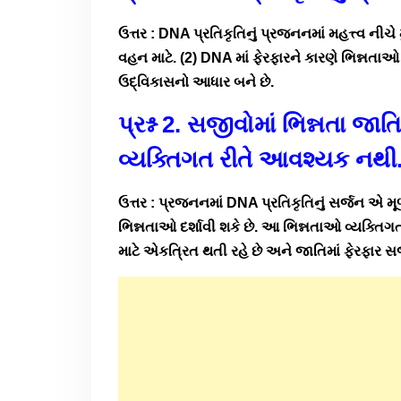
ઉત્તર : DNA પ્રતિકૃતિનું પ્રજનનમાં મહત્ત્વ ની
વહન માટે. (2) DNA માં ફેરફારને કારણે ભિન્નત
ઉદ્વિકાસનો આધાર બને છે.
પ્રશ્ન 2. સજીવોમાં ભિન્નતા જા
વ્યક્તિગત રીતે આવશ્યક નથી
ઉત્તર : પ્રજનનમાં DNA પ્રતિકૃતિનું સર્જન એ મ
ભિન્નતાઓ દર્શાવી શકે છે. આ ભિન્નતાઓ વ્યક્ત
માટે એકત્રિત થતી રહે છે અને જાતિમાં ફેરફાર સર્જ