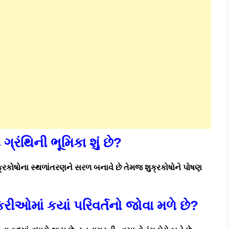
ટ ગ્રંથિની ભૂમિકા શું છે?
 શુક્રકોષોના સ્થળાંતરણને સરળ બનાવે છે તેમજ શુક્રકોષોને પોષણ
કરીઓમાં કયાં પરિવર્તનો જોવા મળે છે?