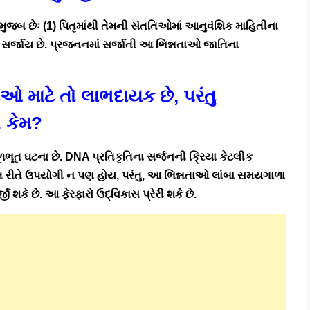
ચે મુજબ છેઃ (1) પિતૃમાંથી તેમની સંતતિઓમાં આનુવંશિક માહિતીના
ાઓ સર્જાય છે. પ્રજનનમાં સર્જાતી આ ભિન્નતાઓ જાતિના
તિઓ માટે તો લાભદાયક છે, પરંતુ
. કેમ?
ૂળભૂત ઘટના છે. DNA પ્રતિકૃતિના સર્જનની ક્રિયા કેટલીક
િગત રીતે ઉપયોગી ન પણ હોય, પરંતુ, આ ભિન્નતાઓ લાંબા સમયગાળા
ી શકે છે. આ ફેરફારો ઉદ્વિકાસ પ્રેરી શકે છે.