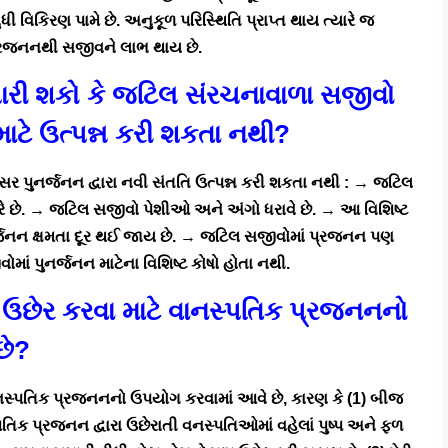
 વિકિરણ પામે છે. અનુકૂળ પરિસ્થિતિ પ્રાપ્ત થાય ત્યારે જ
 પ્રજનનથી સજીવને લાભ થાય છે.
ે વિચારી શકો કે જટિલ સંરચનાવાળા સજીવો
 માટે ઉત્પન્ન કરી શકતા નથી?
ર પુનર્જનન દ્વારા નવી સંતતિ ઉત્પન્ન કરી શકતા નથી : → જટિલ
 કરે છે. → જટિલ સજીવો પેશીઓ અને અંગો ધરાવે છે. → આ વિશિષ્ટ
્જનન ક્ષમતા દૂર થઈ જાય છે. → જટિલ સજીવોમાં પ્રજનન પણ
વોમાં પુનર્જનન માટેના વિશિષ્ટ કોષો હોતા નથી.
ો ઉછેર કરવા માટે વાનસ્પતિક પ્રજનનનો
છે?
ાનસ્પતિક પ્રજનનનો ઉપયોગ કરવામાં આવે છે, કારણ કે (1) બીજ
તિક પ્રજનન દ્વારા ઉછેરાતી વનસ્પતિઓમાં વહેલાં પુષ્પ અને ફળ