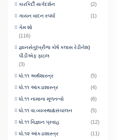
કારકિર્દી માર્ગદર્શન
(2)
ગાયન વાદન સ્પર્ધા
(1)
ગેમ શો
(116)
જ્ઞાનસેતુ(બ્રીજ કોર્ષ કલાસ રેડીનેશ)
પીડીએફ ફાઇલ
(3)
ધો.૧૧ અર્થશાસ્ત્ર
(5)
ધો.૧૧ આંકડાશાસ્ત્ર
(4)
ધો.૧૧ નામાના મૂળતત્વો
(6)
ધો.૧૧ વા.વ્યવ્સ્થા&સંચાલન
(5)
ધો.૧૧ વિજ્ઞાન પ્રવાહ
(12)
ધો.૧૨ આંકડાશાસ્ત્ર
(11)