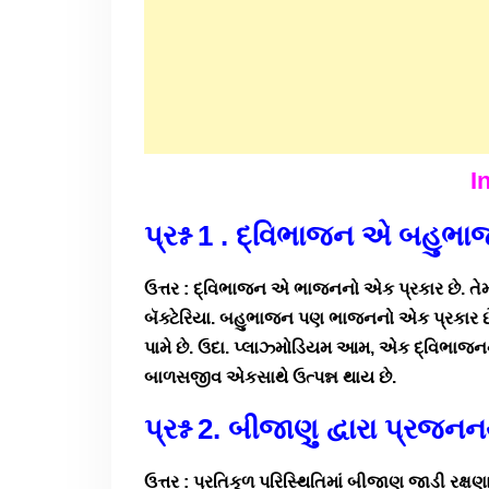
In
પ્રશ્ન 1 . દ્વિભાજન એ બહુભાજ
ઉત્તર : દ્વિભાજન એ ભાજનનો એક પ્રકાર છે. તેમ
બૅક્ટેરિયા. બહુભાજન પણ ભાજનનો એક પ્રકાર 
પામે છે. ઉદા. પ્લાઝ્મોડિયમ આમ, એક દ્વિભાજ
બાળસજીવ એકસાથે ઉત્પન્ન થાય છે.
પ્રશ્ન 2. બીજાણુ દ્વારા પ્રજ
ઉત્તર : પ્રતિકૂળ પરિસ્થિતિમાં બીજાણુ જાડી રક્ષણ