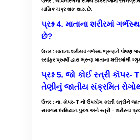
ઉત્તર : યૌવનારંભના સમયે છોકરીઓમાં સ્તનગ્રંથિના
માસિક ચક્ર શરૂ થાય છે.
પ્રશ્ન 4. માતાના શરીરમાં ગર્ભસ
છે?
ઉત્તર : માતાના શરીરમાં ગર્ભસ્થ ભ્રૂણને પોષણ જ
રસાંકુર પ્રવર્ષો દ્વારા ભ્રૂણ માતાના શરીરમાંથી 
પ્રશ્ન 5. જો કોઈ સ્ત્રી કૉપર-
તેણીનું જાતીય સંક્રમિત રોગો
ઉત્તર : ના, કૉપર- T નો ઉપયોગ કરતી સ્ત્રીને જ
સમાગમ દરમિયાન પુરુષ અને સ્ત્રી – શરીરના પ્રવાહી