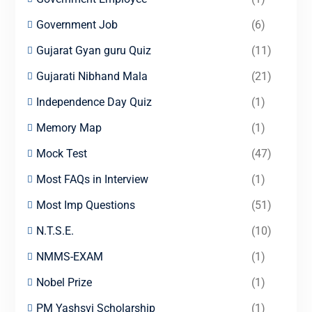
Government Job
(6)
Gujarat Gyan guru Quiz
(11)
Gujarati Nibhand Mala
(21)
Independence Day Quiz
(1)
Memory Map
(1)
Mock Test
(47)
Most FAQs in Interview
(1)
Most Imp Questions
(51)
N.T.S.E.
(10)
NMMS-EXAM
(1)
Nobel Prize
(1)
PM Yashsvi Scholarship
(1)