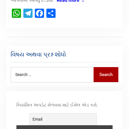
આપવામા આવ્યુ છે.Std
Read more
WhatsApp
Telegram
Facebook
Share
વિષય અથવા પ્રશ્ન શોધો
Search
નિયમિત અપડેટ મેળવવા માટે ઈમેલ એડ કરો.