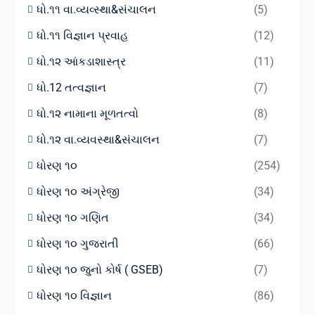
ધો.૧૧ વા.વ્યવ્સ્થા&સંચાલન
(5)
ધો.૧૧ વિજ્ઞાન પ્રવાહ
(12)
ધો.૧૨ આંકડાશાસ્ત્ર
(11)
ધો.12 તત્વજ્ઞાન
(7)
ધો.૧૨ નામાના મૂળતત્વો
(8)
ધો.૧૨ વા.વ્યવસ્થા&સંચાલન
(7)
ધોરણ ૧૦
(254)
ધોરણ ૧૦ અંગ્રેજી
(34)
ધોરણ ૧૦ ગણિત
(34)
ધોરણ ૧૦ ગુજરાતી
(66)
ધોરણ ૧૦ જુનો કોર્ષ ( GSEB)
(7)
ધોરણ ૧૦ વિજ્ઞાન
(86)