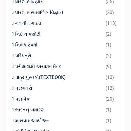
ધોરણ ૯ વિજ્ઞાન
(55)
ધોરણ ૯ સામાજિક વિજ્ઞાન
(20)
નવનીત ગાઇડ
(113)
નિદાન કસોટી
(2)
નિબંધ સ્પર્ધા
(1)
પરિપત્રો
(2)
પરીક્ષાલક્ષી અસાઇનમેન્ટ
(9)
પાઠ્યપુસ્તકો(TEXTBOOK)
(10)
પ્રશ્નપત્રો
(12)
પ્રશ્નબેંક
(20)
ભારતનું બંધારણ
(1)
માસવાર આયોજન
(1)