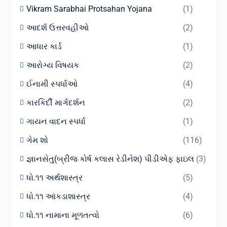
Vikram Sarabhai Protsahan Yojana
(1)
આદર્શ ઉત્તરવહીઓ
(2)
આધાર કાર્ડ
(1)
આરોગ્ય વિષયક
(2)
ઈનામી સ્પર્ધાઓ
(4)
કારકિર્દી માર્ગદર્શન
(2)
ગાયન વાદન સ્પર્ધા
(1)
ગેમ શો
(116)
જ્ઞાનસેતુ(બ્રીજ કોર્ષ કલાસ રેડીનેશ) પીડીએફ ફાઇલ
(3)
ધો.૧૧ અર્થશાસ્ત્ર
(5)
ધો.૧૧ આંકડાશાસ્ત્ર
(4)
ધો.૧૧ નામાના મૂળતત્વો
(6)