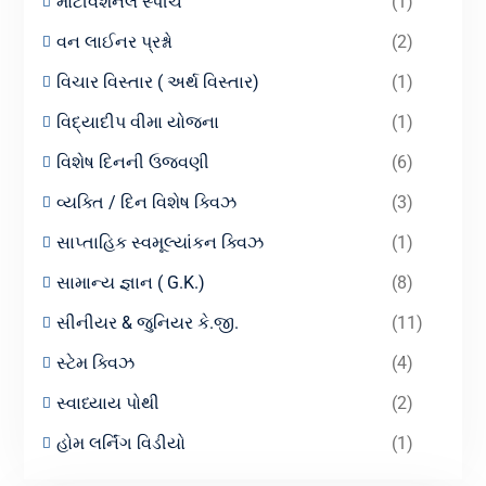
મોટીવેશનલ સ્પીચ
(1)
વન લાઈનર પ્રશ્નો
(2)
વિચાર વિસ્તાર ( અર્થ વિસ્તાર)
(1)
વિદ્યાદીપ વીમા યોજના
(1)
વિશેષ દિનની ઉજવણી
(6)
વ્યક્તિ / દિન વિશેષ ક્વિઝ
(3)
સાપ્તાહિક સ્વમૂલ્યાંકન ક્વિઝ
(1)
સામાન્ય જ્ઞાન ( G.K.)
(8)
સીનીયર & જુનિયર કે.જી.
(11)
સ્ટેમ ક્વિઝ
(4)
સ્વાધ્યાય પોથી
(2)
હોમ લર્નિંગ વિડીયો
(1)