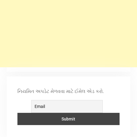
નિયમિત અપડેટ મેળવવા માટે ઈમેલ એડ કરો.