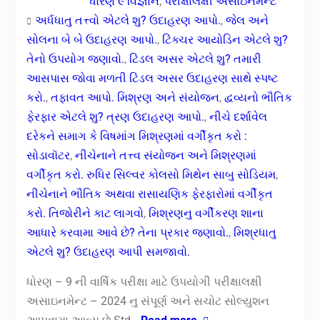
ધોરણ ૯ વિજ્ઞાન
,
પરીક્ષાલક્ષી અસાઇનમેન્ટ
અર્ધધાતુ તત્ત્વો એટલે શુ? ઉદાહરણ આપો.
,
જેલ અને
સોલના બે બે ઉદાહરણ આપો.
,
ટિંક્ચર આયોડિન એટલે શુ?
તેનો ઉપયોગ જણાવો.
,
ટિંડલ અસર એટલે શુ? તમારી
આસપાસ જોવા મળતી ટિંડલ અસર ઉદાહરણ સાથે સ્પષ્ટ
કરો.
,
તફાવત આપો. મિશ્રણ અને સંયોજન
,
દ્વવ્યનો ભૌતિક
ફેરફાર એટલે શુ? ત્રણ ઉદાહરણ આપો.
,
નીચે દર્શાવેલ
દરેકને સમાગ કે વિષમાંગ મિશ્રણમાં વર્ગીકૃત કરો :
સોડાવૉટર
,
નીચેનાને તત્ત્વ સંયોજન અને મિશ્રણમાં
વર્ગીકૃત કરો. રુધિર સિલ્વર કોલસો મિથેન સાબુ સોડિયમ
,
નીચેનાને ભૌતિક અથવા રાસાયણિક ફેરફારોમાં વર્ગીકૃત
કરો. તિજોરીને કાટ લાગવો
,
મિશ્રણનુ વર્ગીકરણ શાના
આધારે કરવામા આવે છે? તેના પ્રકાર જણાવો.
,
મિશ્રધાતુ
એટલે શુ? ઉદાહરણ આપી સમજાવો.
ધોરણ – 9 ની વાર્ષિક પરીક્ષા માટે ઉપયોગી પરીક્ષાલક્ષી
અસાઇનમેન્ટ – 2024 નુ સંપૂર્ણ અને સચોટ સોલ્યુશન