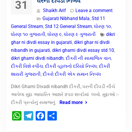
ઘરની દીવડી નિબંધ
31
Shaikh Arif
Leave a comment
Gujarati Nibhand Mala
,
Std 11
General Stream
,
Std 12 General Stream
,
ધોરણ ૧૦
,
ધોરણ ૧૦ ગુજરાતી
,
ધોરણ ૯
,
ધોરણ ૯ ગુજરાતી
dikri
ghar ni divdi essay in gujarati
,
dikri ghar ni divdi
nibandh in gujarati
,
dikri gharni divdi essay std 10
,
dikri gharni divdi nibandh
,
દીકરી ની સામાજિક વાત
,
દીકરી વિશે સ્પીચ
,
દીકરી વ્હાલનો દરિયો નિબંધ
,
દીકરી
શાયરી ગુજરાતી
,
દીકરો દીકરી એક સમાન નિબંધ
Dikri Gharni Divadi nibandh દીકરી, ઘરની દીવડી નીચે
આપેલા મુદ્દા આધારિત આશરે ૨૫૦ શબ્દોમાં લખો. મુદ્દાઓ :-
દીકરી પ્રત્યેનું સમાજનું
Read more
WhatsApp
Telegram
Facebook
Share