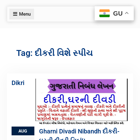
GU
GU
Menu
Tag:
દીકરી વિશે સ્પીચ
Dikri
Gharni Divadi Nibandh દીકરી-
AUG