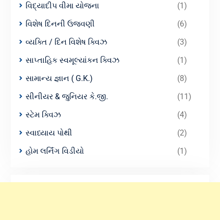
વિદ્યાદીપ વીમા યોજના
(1)
વિશેષ દિનની ઉજવણી
(6)
વ્યક્તિ / દિન વિશેષ ક્વિઝ
(3)
સાપ્તાહિક સ્વમૂલ્યાંકન ક્વિઝ
(1)
સામાન્ય જ્ઞાન ( G.K.)
(8)
સીનીયર & જુનિયર કે.જી.
(11)
સ્ટેમ ક્વિઝ
(4)
સ્વાધ્યાય પોથી
(2)
હોમ લર્નિંગ વિડીયો
(1)