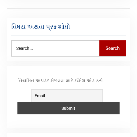
વિષય અથવા પ્રશ્ન શોધો
Search
નિયમિત અપડેટ મેળવવા માટે ઈમેલ એડ કરો.