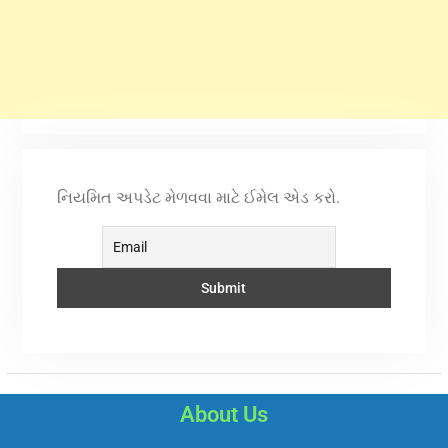
નિયમિત અપડેટ મેળવવા માટે ઈમેલ એડ કરો.
About Us