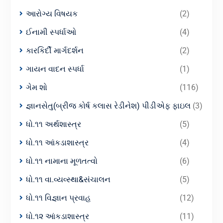
આરોગ્ય વિષયક
(2)
ઈનામી સ્પર્ધાઓ
(4)
કારકિર્દી માર્ગદર્શન
(2)
ગાયન વાદન સ્પર્ધા
(1)
ગેમ શો
(116)
જ્ઞાનસેતુ(બ્રીજ કોર્ષ કલાસ રેડીનેશ) પીડીએફ ફાઇલ
(3)
ધો.૧૧ અર્થશાસ્ત્ર
(5)
ધો.૧૧ આંકડાશાસ્ત્ર
(4)
ધો.૧૧ નામાના મૂળતત્વો
(6)
ધો.૧૧ વા.વ્યવ્સ્થા&સંચાલન
(5)
ધો.૧૧ વિજ્ઞાન પ્રવાહ
(12)
ધો.૧૨ આંકડાશાસ્ત્ર
(11)