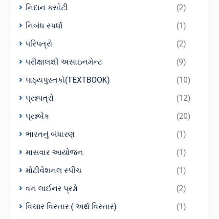
નિદાન કસોટી
(2)
નિબંધ સ્પર્ધા
(1)
પરિપત્રો
(2)
પરીક્ષાલક્ષી અસાઇનમેન્ટ
(9)
પાઠ્યપુસ્તકો(TEXTBOOK)
(10)
પ્રશ્નપત્રો
(12)
પ્રશ્નબેંક
(20)
ભારતનું બંધારણ
(1)
માસવાર આયોજન
(1)
મોટીવેશનલ સ્પીચ
(1)
વન લાઈનર પ્રશ્નો
(2)
વિચાર વિસ્તાર ( અર્થ વિસ્તાર)
(1)