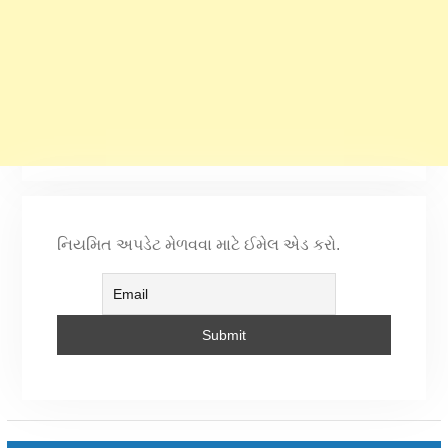
નિયમિત અપડેટ મેળવવા માટે ઈમેલ એડ કરો.