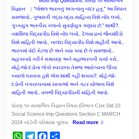
Most Imp Questions
,
ધોરણ ૧૦ સામાજિક
વિજ્ઞાન
“લોથલ ભારતનું અગત્યનુ બંદર હતુ.” આ વિધાન
સમજાવો.
,
ગુજરાતી ગદ્ય-પદ્ય સાહિત્ય વિશે નોંધ લખો.
,
ગુપ્તયુગ ભારતીય કલાનો સુવર્ણયુગ ગણાય છે.” શાથી?
,
તક્ષશિલા વિદ્યાપીઠ વિશે નોંધ લખો.
,
દેલવાડાનાં જૈનમંદિરો
વિશે માહિતી આપો.
,
નાલંદા વિદ્યાપીઠ વિશે માહીતી આપો.
,
ભારતમાં વેદો કેટલા છે અને ક્યા ક્યા છે તે સમજાવો.
,
મહાકાવ્યો તરીકે રામાયણ અને મહાભારતની ચર્ચા કરો.
,
મોહેં-જો-દડોના લોકો સ્વચ્છતા તેમજ આરોગ્યના ઊંચા
ખ્યાલો ધરાવતા હશે એમ શાથી કહી શકાય?
,
મોહેં-જો-
દડોની નગરરચનામાં રસ્તાઓ અને ગટર યોજના વિશે
માહિતી આપો.
,
વલભી વિદ્યાપીઠની માહિતી આપો.
ધોરણ ૧૦ સામાજિક વિજ્ઞાન વિષય (વિભાગ C)મા Std 10
Social Science Imp Questions Section C MARCH
2024 બોર્ડની પરિક્ષામાં પૂછાય
Read more
WhatsApp
Telegram
Facebook
Share