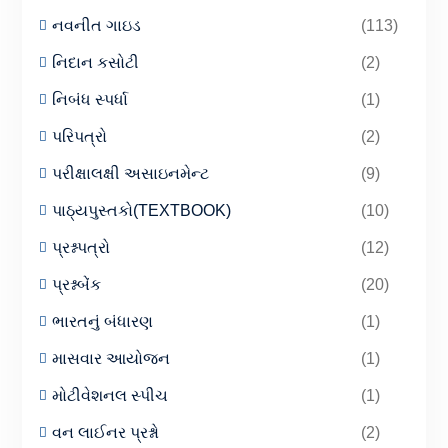
નવનીત ગાઇડ
(113)
નિદાન કસોટી
(2)
નિબંધ સ્પર્ધા
(1)
પરિપત્રો
(2)
પરીક્ષાલક્ષી અસાઇનમેન્ટ
(9)
પાઠ્યપુસ્તકો(TEXTBOOK)
(10)
પ્રશ્નપત્રો
(12)
પ્રશ્નબેંક
(20)
ભારતનું બંધારણ
(1)
માસવાર આયોજન
(1)
મોટીવેશનલ સ્પીચ
(1)
વન લાઈનર પ્રશ્નો
(2)