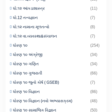
ધો.૧૨ આંકડાશાસ્ત્ર
(11)
ધો.12 તત્વજ્ઞાન
(7)
ધો.૧૨ નામાના મૂળતત્વો
(8)
ધો.૧૨ વા.વ્યવસ્થા&સંચાલન
(7)
ધોરણ ૧૦
(254)
ધોરણ ૧૦ અંગ્રેજી
(34)
ધોરણ ૧૦ ગણિત
(34)
ધોરણ ૧૦ ગુજરાતી
(66)
ધોરણ ૧૦ જુનો કોર્ષ ( GSEB)
(7)
ધોરણ ૧૦ વિજ્ઞાન
(86)
ધોરણ ૧૦ વિજ્ઞાન (નવો અભ્યાસક્રમ)
(46)
ધોરણ ૧૦ સામાજિક વિજ્ઞાન
(50)