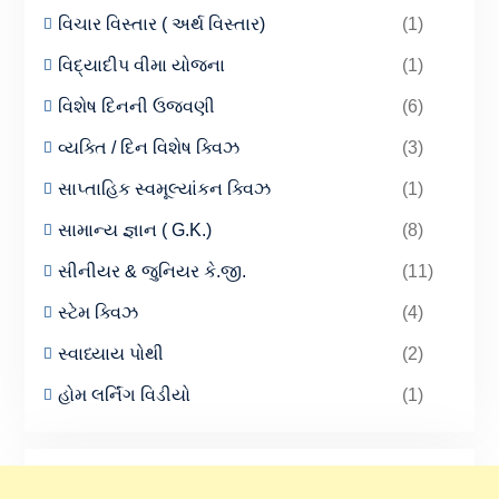
વિચાર વિસ્તાર ( અર્થ વિસ્તાર)
(1)
વિદ્યાદીપ વીમા યોજના
(1)
વિશેષ દિનની ઉજવણી
(6)
વ્યક્તિ / દિન વિશેષ ક્વિઝ
(3)
સાપ્તાહિક સ્વમૂલ્યાંકન ક્વિઝ
(1)
સામાન્ય જ્ઞાન ( G.K.)
(8)
સીનીયર & જુનિયર કે.જી.
(11)
સ્ટેમ ક્વિઝ
(4)
સ્વાધ્યાય પોથી
(2)
હોમ લર્નિંગ વિડીયો
(1)