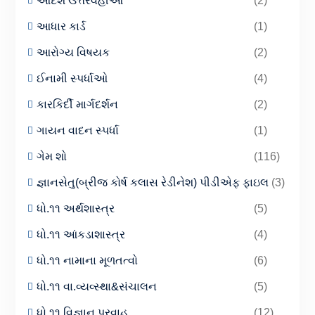
આદર્શ ઉત્તરવહીઓ
(2)
આધાર કાર્ડ
(1)
આરોગ્ય વિષયક
(2)
ઈનામી સ્પર્ધાઓ
(4)
કારકિર્દી માર્ગદર્શન
(2)
ગાયન વાદન સ્પર્ધા
(1)
ગેમ શો
(116)
જ્ઞાનસેતુ(બ્રીજ કોર્ષ કલાસ રેડીનેશ) પીડીએફ ફાઇલ
(3)
ધો.૧૧ અર્થશાસ્ત્ર
(5)
ધો.૧૧ આંકડાશાસ્ત્ર
(4)
ધો.૧૧ નામાના મૂળતત્વો
(6)
ધો.૧૧ વા.વ્યવ્સ્થા&સંચાલન
(5)
ધો.૧૧ વિજ્ઞાન પ્રવાહ
(12)