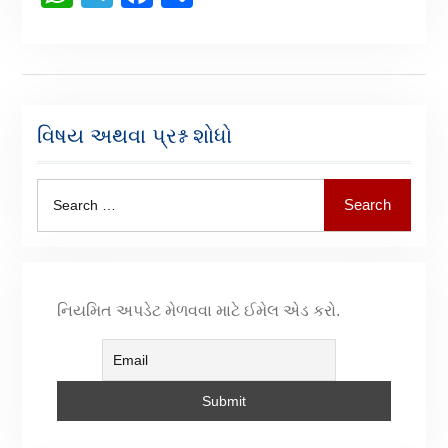
વિષય અથવા પ્રશ્ન શોધો
Search
નિયમિત અપડેટ મેળવવા માટે ઈમેલ એડ કરો.