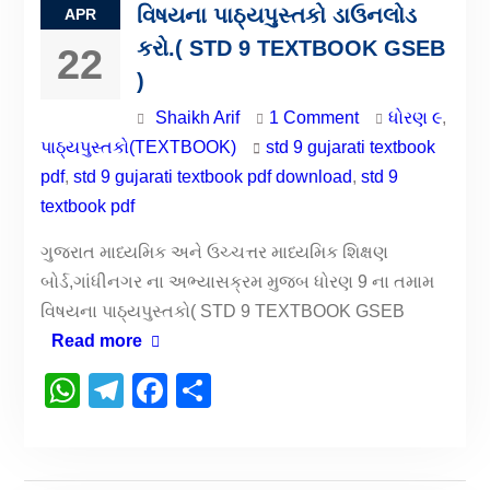
વિષયના પાઠ્યપુસ્તકો ડાઉનલોડ
APR
કરો.( STD 9 TEXTBOOK GSEB
22
)
Shaikh Arif
1 Comment
ધોરણ ૯
,
પાઠ્યપુસ્તકો(TEXTBOOK)
std 9 gujarati textbook
pdf
,
std 9 gujarati textbook pdf download
,
std 9
textbook pdf
ગુજરાત માધ્યમિક અને ઉચ્ચત્તર માધ્યમિક શિક્ષણ
બોર્ડ,ગાંધીનગર ના અભ્યાસક્રમ મુજબ ધોરણ 9 ના તમામ
વિષયના પાઠ્યપુસ્તકો( STD 9 TEXTBOOK GSEB
Read more
WhatsApp
Telegram
Facebook
Share