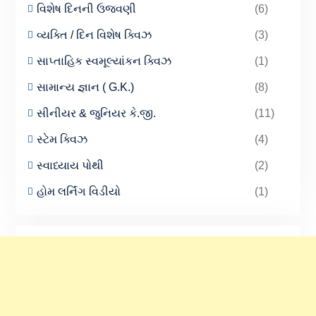
વિશેષ દિનની ઉજવણી
(6)
વ્યક્તિ / દિન વિશેષ ક્વિઝ
(3)
સાપ્તાહિક સ્વમૂલ્યાંકન ક્વિઝ
(1)
સામાન્ય જ્ઞાન ( G.K.)
(8)
સીનીયર & જુનિયર કે.જી.
(11)
સ્ટેમ ક્વિઝ
(4)
સ્વાધ્યાય પોથી
(2)
હોમ લર્નિંગ વિડીયો
(1)