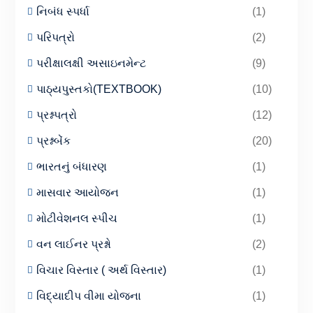
નિબંધ સ્પર્ધા
(1)
પરિપત્રો
(2)
પરીક્ષાલક્ષી અસાઇનમેન્ટ
(9)
પાઠ્યપુસ્તકો(TEXTBOOK)
(10)
પ્રશ્નપત્રો
(12)
પ્રશ્નબેંક
(20)
ભારતનું બંધારણ
(1)
માસવાર આયોજન
(1)
મોટીવેશનલ સ્પીચ
(1)
વન લાઈનર પ્રશ્નો
(2)
વિચાર વિસ્તાર ( અર્થ વિસ્તાર)
(1)
વિદ્યાદીપ વીમા યોજના
(1)