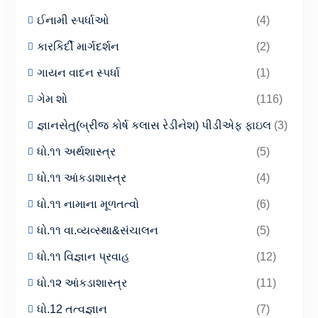
ઈનામી સ્પર્ધાઓ
(4)
કારકિર્દી માર્ગદર્શન
(2)
ગાયન વાદન સ્પર્ધા
(1)
ગેમ શો
(116)
જ્ઞાનસેતુ(બ્રીજ કોર્ષ કલાસ રેડીનેશ) પીડીએફ ફાઇલ
(3)
ધો.૧૧ અર્થશાસ્ત્ર
(5)
ધો.૧૧ આંકડાશાસ્ત્ર
(4)
ધો.૧૧ નામાના મૂળતત્વો
(6)
ધો.૧૧ વા.વ્યવ્સ્થા&સંચાલન
(5)
ધો.૧૧ વિજ્ઞાન પ્રવાહ
(12)
ધો.૧૨ આંકડાશાસ્ત્ર
(11)
ધો.12 તત્વજ્ઞાન
(7)