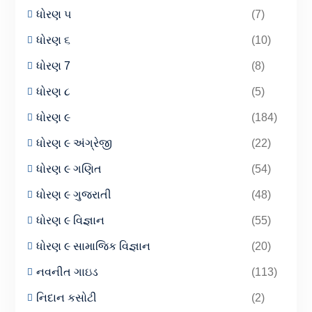
ધોરણ ૫
(7)
ધોરણ ૬
(10)
ધોરણ 7
(8)
ધોરણ ૮
(5)
ધોરણ ૯
(184)
ધોરણ ૯ અંગ્રેજી
(22)
ધોરણ ૯ ગણિત
(54)
ધોરણ ૯ ગુજરાતી
(48)
ધોરણ ૯ વિજ્ઞાન
(55)
ધોરણ ૯ સામાજિક વિજ્ઞાન
(20)
નવનીત ગાઇડ
(113)
નિદાન કસોટી
(2)