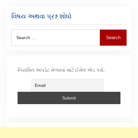
વિષય અથવા પ્રશ્ન શોધો
Search
નિયમિત અપડેટ મેળવવા માટે ઈમેલ એડ કરો.