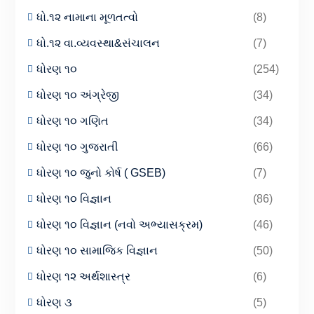
ધો.૧૨ નામાના મૂળતત્વો
(8)
ધો.૧૨ વા.વ્યવસ્થા&સંચાલન
(7)
ધોરણ ૧૦
(254)
ધોરણ ૧૦ અંગ્રેજી
(34)
ધોરણ ૧૦ ગણિત
(34)
ધોરણ ૧૦ ગુજરાતી
(66)
ધોરણ ૧૦ જુનો કોર્ષ ( GSEB)
(7)
ધોરણ ૧૦ વિજ્ઞાન
(86)
ધોરણ ૧૦ વિજ્ઞાન (નવો અભ્યાસક્રમ)
(46)
ધોરણ ૧૦ સામાજિક વિજ્ઞાન
(50)
ધોરણ ૧૨ અર્થશાસ્ત્ર
(6)
ધોરણ ૩
(5)