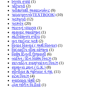
નિબંધ સ્પર્ધા
(1)
પરિપત્રો
(2)
પરીક્ષાલક્ષી અસાઇનમેન્ટ
(9)
પાઠ્યપુસ્તકો(TEXTBOOK)
(10)
પ્રશ્નપત્રો
(12)
પ્રશ્નબેંક
(20)
ભારતનું બંધારણ
(1)
માસવાર આયોજન
(1)
મોટીવેશનલ સ્પીચ
(1)
વન લાઈનર પ્રશ્નો
(2)
વિચાર વિસ્તાર ( અર્થ વિસ્તાર)
(1)
વિદ્યાદીપ વીમા યોજના
(1)
વિશેષ દિનની ઉજવણી
(6)
વ્યક્તિ / દિન વિશેષ ક્વિઝ
(3)
સાપ્તાહિક સ્વમૂલ્યાંકન ક્વિઝ
(1)
સામાન્ય જ્ઞાન ( G.K.)
(8)
સીનીયર & જુનિયર કે.જી.
(11)
સ્ટેમ ક્વિઝ
(4)
સ્વાધ્યાય પોથી
(2)
હોમ લર્નિંગ વિડીયો
(1)