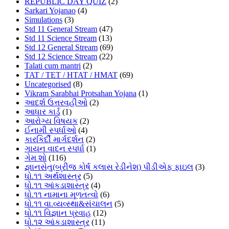
REPUBLIC DAY QUIZ
(2)
Sarkari Yojanao
(4)
Simulations
(3)
Std 11 General Stream
(47)
Std 11 Science Stream
(13)
Std 12 General Stream
(69)
Std 12 Science Stream
(22)
Talati cum mantri
(2)
TAT / TET / HTAT / HMAT
(69)
Uncategorised
(8)
Vikram Sarabhai Protsahan Yojana
(1)
આદર્શ ઉત્તરવહીઓ
(2)
આધાર કાર્ડ
(1)
આરોગ્ય વિષયક
(2)
ઈનામી સ્પર્ધાઓ
(4)
કારકિર્દી માર્ગદર્શન
(2)
ગાયન વાદન સ્પર્ધા
(1)
ગેમ શો
(116)
જ્ઞાનસેતુ(બ્રીજ કોર્ષ કલાસ રેડીનેશ) પીડીએફ ફાઇલ
(3)
ધો.૧૧ અર્થશાસ્ત્ર
(5)
ધો.૧૧ આંકડાશાસ્ત્ર
(4)
ધો.૧૧ નામાના મૂળતત્વો
(6)
ધો.૧૧ વા.વ્યવ્સ્થા&સંચાલન
(5)
ધો.૧૧ વિજ્ઞાન પ્રવાહ
(12)
ધો.૧૨ આંકડાશાસ્ત્ર
(11)