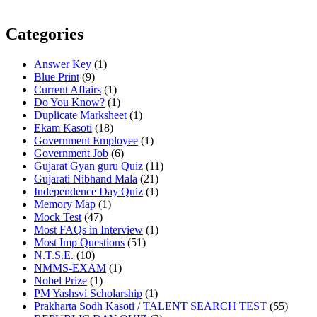
Categories
Answer Key
(1)
Blue Print
(9)
Current Affairs
(1)
Do You Know?
(1)
Duplicate Marksheet
(1)
Ekam Kasoti
(18)
Government Employee
(1)
Government Job
(6)
Gujarat Gyan guru Quiz
(11)
Gujarati Nibhand Mala
(21)
Independence Day Quiz
(1)
Memory Map
(1)
Mock Test
(47)
Most FAQs in Interview
(1)
Most Imp Questions
(51)
N.T.S.E.
(10)
NMMS-EXAM
(1)
Nobel Prize
(1)
PM Yashsvi Scholarship
(1)
Prakharta Sodh Kasoti / TALENT SEARCH TEST
(55)