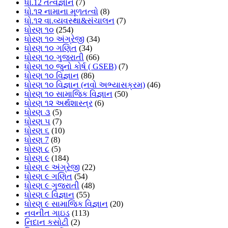
ધો.12 તત્વજ્ઞાન
(7)
ધો.૧૨ નામાના મૂળતત્વો
(8)
ધો.૧૨ વા.વ્યવસ્થા&સંચાલન
(7)
ધોરણ ૧૦
(254)
ધોરણ ૧૦ અંગ્રેજી
(34)
ધોરણ ૧૦ ગણિત
(34)
ધોરણ ૧૦ ગુજરાતી
(66)
ધોરણ ૧૦ જુનો કોર્ષ ( GSEB)
(7)
ધોરણ ૧૦ વિજ્ઞાન
(86)
ધોરણ ૧૦ વિજ્ઞાન (નવો અભ્યાસક્રમ)
(46)
ધોરણ ૧૦ સામાજિક વિજ્ઞાન
(50)
ધોરણ ૧૨ અર્થશાસ્ત્ર
(6)
ધોરણ ૩
(5)
ધોરણ ૫
(7)
ધોરણ ૬
(10)
ધોરણ 7
(8)
ધોરણ ૮
(5)
ધોરણ ૯
(184)
ધોરણ ૯ અંગ્રેજી
(22)
ધોરણ ૯ ગણિત
(54)
ધોરણ ૯ ગુજરાતી
(48)
ધોરણ ૯ વિજ્ઞાન
(55)
ધોરણ ૯ સામાજિક વિજ્ઞાન
(20)
નવનીત ગાઇડ
(113)
નિદાન કસોટી
(2)