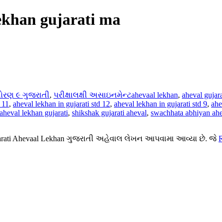
ekhan gujarati ma
ોરણ ૯ ગુજરાતી
,
પરીક્ષાલક્ષી અસાઇનમેન્ટ
ahevaal lekhan
,
aheval gujar
 11
,
aheval lekhan in gujarati std 12
,
aheval lekhan in gujarati std 9
,
ahe
aheval lekhan gujarati
,
shikshak gujarati aheval
,
swachhata abhiyan ahev
Gujarati Ahevaal Lekhan ગુજરાતી અહેવાલ લેખન આપવામા આવ્યા છે. જે