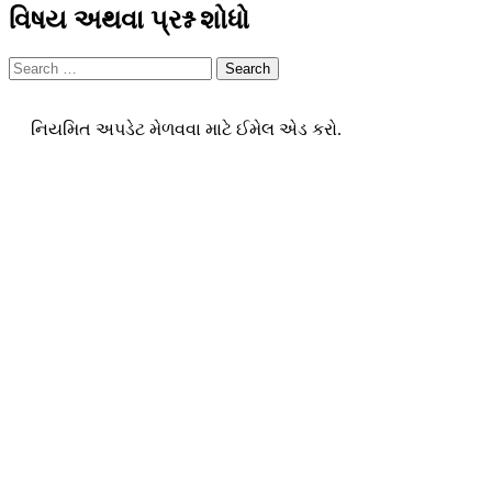
Share
વિષય અથવા પ્રશ્ન શોધો
Search
નિયમિત અપડેટ મેળવવા માટે ઈમેલ એડ કરો.