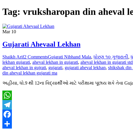
Tag:
vruksharopan din aheval l
Mar
10
Gujarati Ahevaal Lekhan
Shaikh Arif
2 Comments
Gujarati Nibhand Mala
,
ધોરણ ૧૦ ગુજરાતી
,
ધ
lekhan gujarati
,
aheval lekhan in gujarati
,
aheval lekhan in gujarati std
aheval lekhan in gujrati
,
gujarati
,
gujarati aheval lekhan
,
shikshak din 
din aheval lekhan gujarati ma
અહીયા, ધો.9 થી 12ના વિદ્યાર્થીઓ માટે પરીક્ષામા પૂછાય શકે તેવા 
WhatsApp
Telegram
Facebook