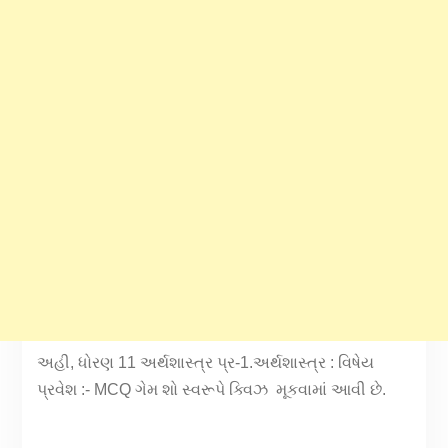
અહી, ધોરણ 11 અર્થશાસ્ત્ર પ્ર-1.અર્થશાસ્ત્ર : વિષેય
પ્રવેશ :- MCQ ગેમ શો સ્વરૂપે ક્વિઝ મૂકવામાં આવી છે.