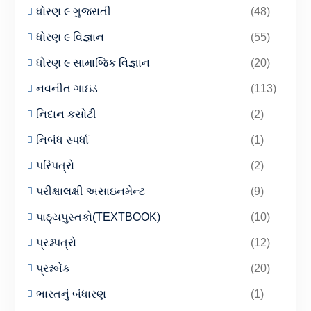
ધોરણ ૯ ગુજરાતી
(48)
ધોરણ ૯ વિજ્ઞાન
(55)
ધોરણ ૯ સામાજિક વિજ્ઞાન
(20)
નવનીત ગાઇડ
(113)
નિદાન કસોટી
(2)
નિબંધ સ્પર્ધા
(1)
પરિપત્રો
(2)
પરીક્ષાલક્ષી અસાઇનમેન્ટ
(9)
પાઠ્યપુસ્તકો(TEXTBOOK)
(10)
પ્રશ્નપત્રો
(12)
પ્રશ્નબેંક
(20)
ભારતનું બંધારણ
(1)