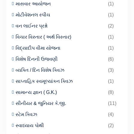
માસવાર આયોજન
(1)
મોટીવેશનલ સ્પીચ
(1)
વન લાઈનર પ્રશ્નો
(2)
વિચાર વિસ્તાર ( અર્થ વિસ્તાર)
(1)
વિદ્યાદીપ વીમા યોજના
(1)
વિશેષ દિનની ઉજવણી
(6)
વ્યક્તિ / દિન વિશેષ ક્વિઝ
(3)
સાપ્તાહિક સ્વમૂલ્યાંકન ક્વિઝ
(1)
સામાન્ય જ્ઞાન ( G.K.)
(8)
સીનીયર & જુનિયર કે.જી.
(11)
સ્ટેમ ક્વિઝ
(4)
સ્વાધ્યાય પોથી
(2)