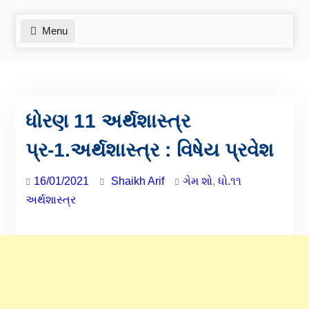
Menu
ધોરણ 11 અર્થશાસ્ત્ર
પ્ર-1.અર્થશાસ્ત્ર : વિષેય પ્રવેશ
16/01/2021
Shaikh Arif
ગેમ શો
,
ધો.૧૧
અર્થશાસ્ત્ર