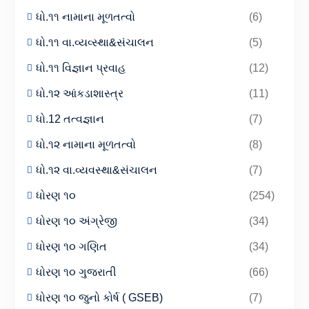
ધો.૧૧ નામાના મૂળતત્વો
(6)
ધો.૧૧ વા.વ્યવ્સ્થા&સંચાલન
(5)
ધો.૧૧ વિજ્ઞાન પ્રવાહ
(12)
ધો.૧૨ આંકડાશાસ્ત્ર
(11)
ધો.12 તત્વજ્ઞાન
(7)
ધો.૧૨ નામાના મૂળતત્વો
(8)
ધો.૧૨ વા.વ્યવસ્થા&સંચાલન
(7)
ધોરણ ૧૦
(254)
ધોરણ ૧૦ અંગ્રેજી
(34)
ધોરણ ૧૦ ગણિત
(34)
ધોરણ ૧૦ ગુજરાતી
(66)
ધોરણ ૧૦ જુનો કોર્ષ ( GSEB)
(7)