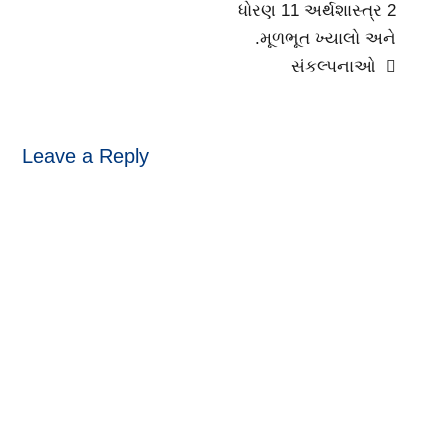
ધોરણ 11 અર્થશાસ્ત્ર 2
.મૂળભૂત ખ્યાલો અને
સંકલ્પનાઓ
Leave a Reply