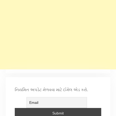
નિયમિત અપડેટ મેળવવા માટે ઈમેલ એડ કરો.