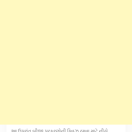
આ ઉપરાંત બીજા પ્રકરણોની ક્વિઝ રમવા માટે નીચે