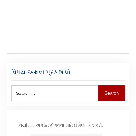
વિષય અથવા પ્રશ્ન શોધો
Search
નિયમિત અપડેટ મેળવવા માટે ઈમેલ એડ કરો.