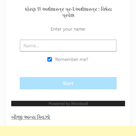
બીજી અન્ય ક્વિઝો