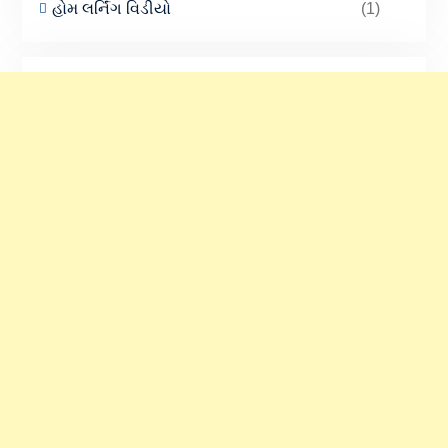
હોમ લર્નિંગ વિડીયો
(1)