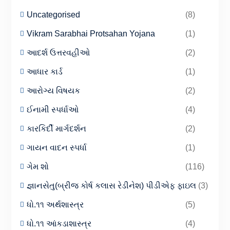
Uncategorised
(8)
Vikram Sarabhai Protsahan Yojana
(1)
આદર્શ ઉત્તરવહીઓ
(2)
આધાર કાર્ડ
(1)
આરોગ્ય વિષયક
(2)
ઈનામી સ્પર્ધાઓ
(4)
કારકિર્દી માર્ગદર્શન
(2)
ગાયન વાદન સ્પર્ધા
(1)
ગેમ શો
(116)
જ્ઞાનસેતુ(બ્રીજ કોર્ષ કલાસ રેડીનેશ) પીડીએફ ફાઇલ
(3)
ધો.૧૧ અર્થશાસ્ત્ર
(5)
ધો.૧૧ આંકડાશાસ્ત્ર
(4)