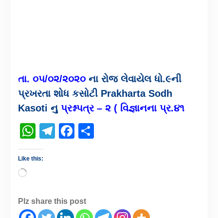
તા. ૦૫/૦૨/૨૦૨૦
ના રોજ લેવાયેલ ધો.૯ની
પ્રખરતા શોધ કસોટી Prakharta Sodh
Kasoti નુ
પ્રશ્નપત્ર – ૨ ( વિજ્ઞાનના પ્ર.૪૧
WhatsApp
Telegram
Facebook
Share
Like this:
Plz share this post