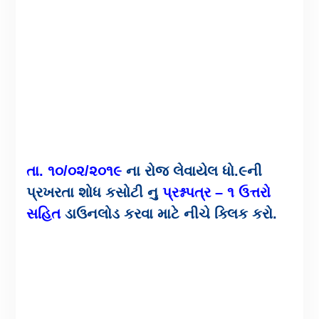
તા. ૧૦/૦૨/૨૦૧૯
ના રોજ લેવાયેલ ધો.૯ની
પ્રખરતા શોધ કસોટી નુ
પ્રશ્નપત્ર – ૧ ઉત્તરો
સહિત
ડાઉનલોડ કરવા માટે નીચે ક્લિક કરો.