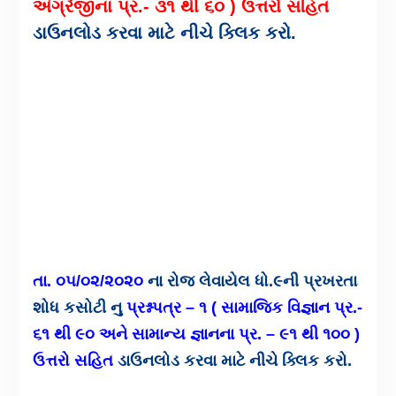
અંગ્રેજીના પ્ર.- ૩૧ થી ૬૦ ) ઉત્તરો સહિત
ડાઉનલોડ કરવા માટે નીચે ક્લિક કરો.
તા. ૦૫/૦૨/૨૦૨૦
ના રોજ લેવાયેલ ધો.૯ની પ્રખરતા
શોધ કસોટી નુ
પ્રશ્નપત્ર – ૧ ( સામાજિક વિજ્ઞાન પ્ર.-
૬૧ થી ૯૦ અને સામાન્ય જ્ઞાનના પ્ર. – ૯૧ થી ૧૦૦ )
ઉત્તરો સહિત
ડાઉનલોડ કરવા માટે નીચે ક્લિક કરો.