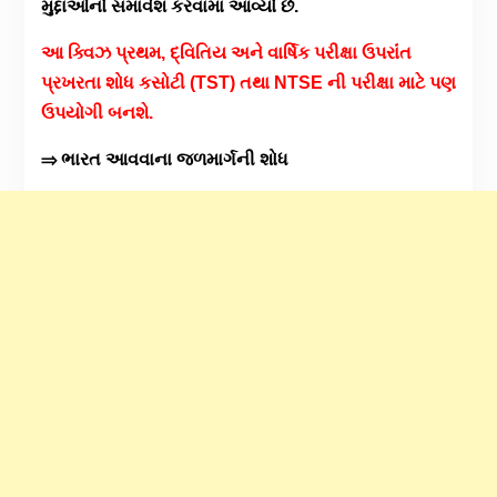
મુદ્દાઓનો સમાવેશ કરવામાં આવ્યો છે.
આ ક્વિઝ પ્રથમ, દ્વિતિય અને વાર્ષિક પરીક્ષા ઉપરાંંત
પ્રખરતા શોધ કસોટી (TST) તથા NTSE ની પરીક્ષા માટે પણ
ઉપયોગી બનશે.
⇒ ભારત આવવાના જળમાર્ગની શોધ