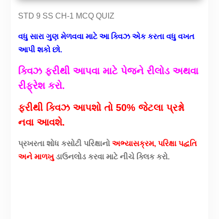
STD 9 SS CH-1 MCQ QUIZ
વધુ સારા ગુણ મેળવવા માટે આ ક્વિઝ એક કરતા વધુ વખત
આપી શકો છો.
ક્વિઝ ફરીથી આપવા માટે પેજને રીલોડ અથવા
રીફ્રેશ કરો.
ફરીથી ક્વિઝ આપશો તો 50% જેટલા પ્રશ્નો
નવા આવશે.
પ્રખરતા શોધ કસોટી પરિક્ષાનો
અભ્યાસક્રમ, પરિક્ષા પદ્વતિ
અને માળખુ
ડાઉનલોડ કરવા માટે નીચે ક્લિક કરો.