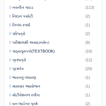
નવનીત ગાઇડ
(113)
નિદાન કસોટી
(2)
નિબંધ સ્પર્ધા
(1)
પરિપત્રો
(2)
પરીક્ષાલક્ષી અસાઇનમેન્ટ
(9)
પાઠ્યપુસ્તકો(TEXTBOOK)
(10)
પ્રશ્નપત્રો
(12)
પ્રશ્નબેંક
(20)
ભારતનું બંધારણ
(1)
માસવાર આયોજન
(1)
મોટીવેશનલ સ્પીચ
(1)
વન લાઈનર પ્રશ્નો
(2)