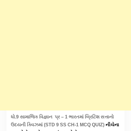
ધો.9 સામાજિક વિજ્ઞાન પ્ર – 1 ભારતમાં બ્રિટિશ સત્તાનો
ઉદયની ક્વિઝમાં (STD 9 SS CH-1 MCQ QUIZ)
નીચેના