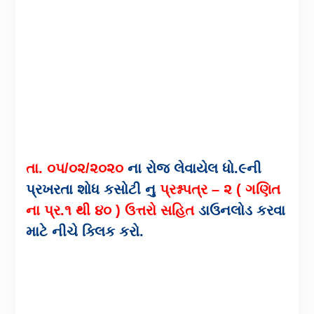
તા. ૦૫/૦૨/૨૦૨૦
ના રોજ લેવાયેલ ધો.૯ની
પ્રખરતા શોધ કસોટી નુ
પ્રશ્નપત્ર – ૨ ( ગણિત
ના પ્ર.૧ થી ૪૦ ) ઉત્તરો સહિત
ડાઉનલોડ કરવા
માટે નીચે ક્લિક કરો.