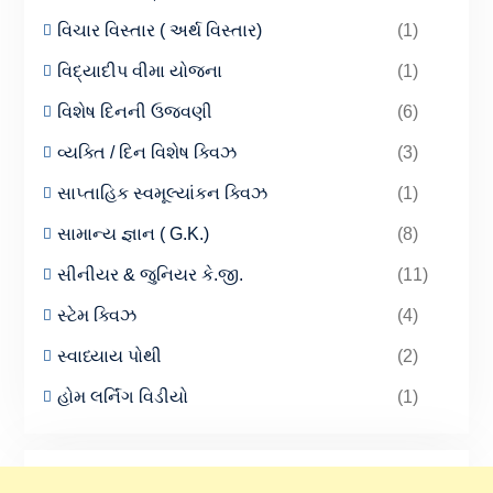
વિચાર વિસ્તાર ( અર્થ વિસ્તાર)
(1)
વિદ્યાદીપ વીમા યોજના
(1)
વિશેષ દિનની ઉજવણી
(6)
વ્યક્તિ / દિન વિશેષ ક્વિઝ
(3)
સાપ્તાહિક સ્વમૂલ્યાંકન ક્વિઝ
(1)
સામાન્ય જ્ઞાન ( G.K.)
(8)
સીનીયર & જુનિયર કે.જી.
(11)
સ્ટેમ ક્વિઝ
(4)
સ્વાધ્યાય પોથી
(2)
હોમ લર્નિંગ વિડીયો
(1)