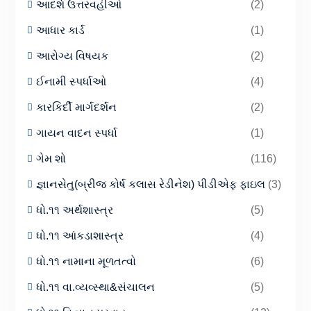
આદર્શ ઉત્તરવહીઓ
(2)
આધાર કાર્ડ
(1)
આરોગ્ય વિષયક
(2)
ઈનામી સ્પર્ધાઓ
(4)
કારકિર્દી માર્ગદર્શન
(2)
ગાયન વાદન સ્પર્ધા
(1)
ગેમ શો
(116)
જ્ઞાનસેતુ(બ્રીજ કોર્ષ કલાસ રેડીનેશ) પીડીએફ ફાઇલ
(3)
ધો.૧૧ અર્થશાસ્ત્ર
(5)
ધો.૧૧ આંકડાશાસ્ત્ર
(4)
ધો.૧૧ નામાના મૂળતત્વો
(6)
ધો.૧૧ વા.વ્યવ્સ્થા&સંચાલન
(5)