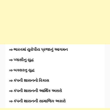
⇒ ભારતમાં યુરોપીય પ્રજાનું આગમન
⇒ પ્લાસીનુ યુદ્વ
⇒ બક્સરનુ યુદ્વ
⇒ કંપની શાસનનો વિકાસ
⇒ કંપની શાસનની આર્થિક અસરો
⇒ કંપની શાસનની સામાજિક અસરો