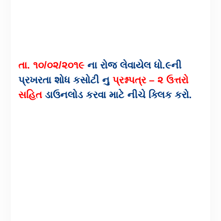
તા. ૧૦/૦૨/૨૦૧૯
ના રોજ લેવાયેલ ધો.૯ની
પ્રખરતા શોધ કસોટી નુ
પ્રશ્નપત્ર – ૨ ઉત્તરો
સહિત
ડાઉનલોડ કરવા માટે નીચે ક્લિક કરો.