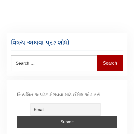
વિષય અથવા પ્રશ્ન શોધો
Search
નિયમિત અપડેટ મેળવવા માટે ઈમેલ એડ કરો.