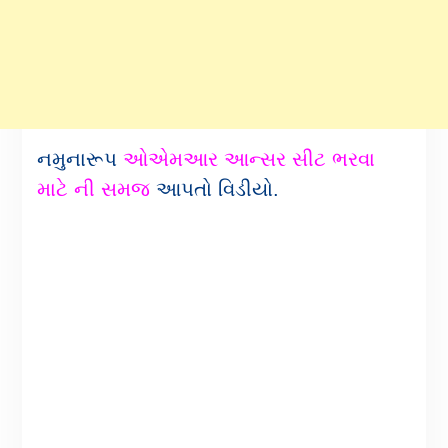
નમુનારૂપ
ઓએમઆર આન્સર સીટ ભરવા
માટે ની સમજ
આપતો વિડીયો.