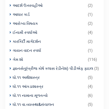
આદર્શ ઉત્તરવહીઓ
(2)
આધાર કાર્ડ
(1)
આરોગ્ય વિષયક
(2)
ઈનામી સ્પર્ધાઓ
(4)
કારકિર્દી માર્ગદર્શન
(2)
ગાયન વાદન સ્પર્ધા
(1)
ગેમ શો
(116)
જ્ઞાનસેતુ(બ્રીજ કોર્ષ કલાસ રેડીનેશ) પીડીએફ ફાઇલ
(3)
ધો.૧૧ અર્થશાસ્ત્ર
(5)
ધો.૧૧ આંકડાશાસ્ત્ર
(4)
ધો.૧૧ નામાના મૂળતત્વો
(6)
ધો.૧૧ વા.વ્યવ્સ્થા&સંચાલન
(5)