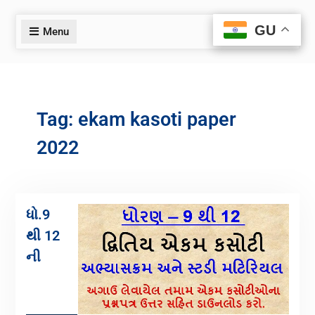
GU
GU
Menu
Tag:
ekam kasoti paper
2022
ધો.9
થી 12
ની