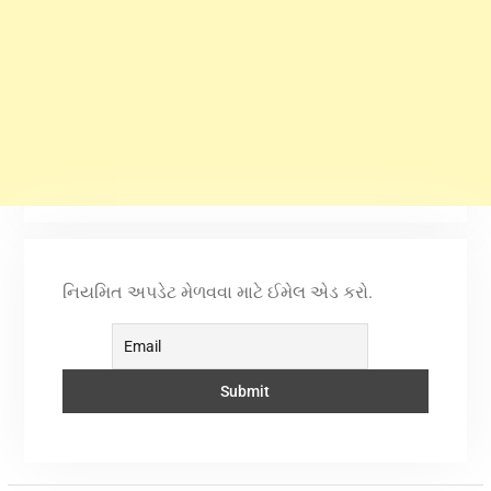
નિયમિત અપડેટ મેળવવા માટે ઈમેલ એડ કરો.