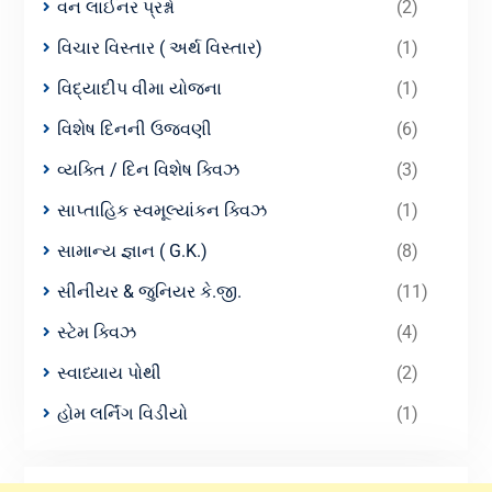
વન લાઈનર પ્રશ્નો
(2)
વિચાર વિસ્તાર ( અર્થ વિસ્તાર)
(1)
વિદ્યાદીપ વીમા યોજના
(1)
વિશેષ દિનની ઉજવણી
(6)
વ્યક્તિ / દિન વિશેષ ક્વિઝ
(3)
સાપ્તાહિક સ્વમૂલ્યાંકન ક્વિઝ
(1)
સામાન્ય જ્ઞાન ( G.K.)
(8)
સીનીયર & જુનિયર કે.જી.
(11)
સ્ટેમ ક્વિઝ
(4)
સ્વાધ્યાય પોથી
(2)
હોમ લર્નિંગ વિડીયો
(1)