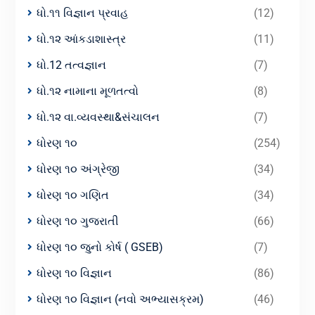
ધો.૧૧ વિજ્ઞાન પ્રવાહ
(12)
ધો.૧૨ આંકડાશાસ્ત્ર
(11)
ધો.12 તત્વજ્ઞાન
(7)
ધો.૧૨ નામાના મૂળતત્વો
(8)
ધો.૧૨ વા.વ્યવસ્થા&સંચાલન
(7)
ધોરણ ૧૦
(254)
ધોરણ ૧૦ અંગ્રેજી
(34)
ધોરણ ૧૦ ગણિત
(34)
ધોરણ ૧૦ ગુજરાતી
(66)
ધોરણ ૧૦ જુનો કોર્ષ ( GSEB)
(7)
ધોરણ ૧૦ વિજ્ઞાન
(86)
ધોરણ ૧૦ વિજ્ઞાન (નવો અભ્યાસક્રમ)
(46)