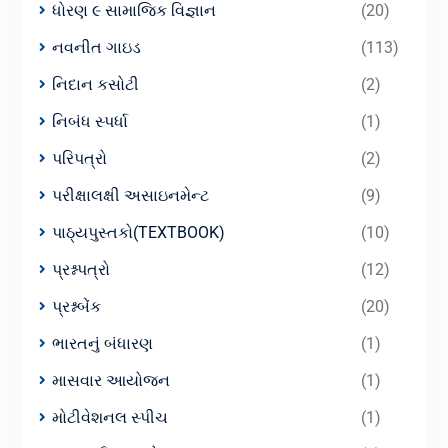
ધોરણ ૯ સામાજિક વિજ્ઞાન
(20)
નવનીત ગાઇડ
(113)
નિદાન કસોટી
(2)
નિબંધ સ્પર્ધા
(1)
પરિપત્રો
(2)
પરીક્ષાલક્ષી અસાઇનમેન્ટ
(9)
પાઠ્યપુસ્તકો(TEXTBOOK)
(10)
પ્રશ્નપત્રો
(12)
પ્રશ્નબેંક
(20)
ભારતનું બંધારણ
(1)
માસવાર આયોજન
(1)
મોટીવેશનલ સ્પીચ
(1)