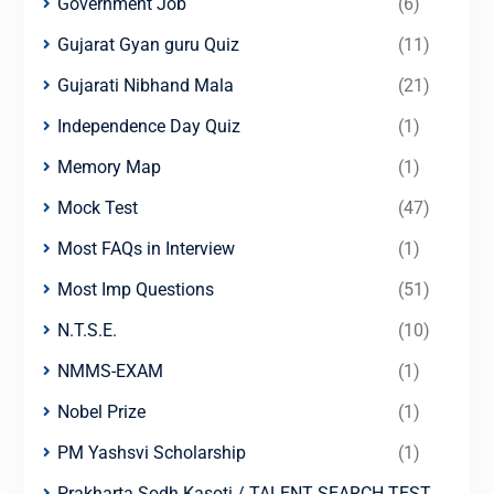
Government Job
(6)
Gujarat Gyan guru Quiz
(11)
Gujarati Nibhand Mala
(21)
Independence Day Quiz
(1)
Memory Map
(1)
Mock Test
(47)
Most FAQs in Interview
(1)
Most Imp Questions
(51)
N.T.S.E.
(10)
NMMS-EXAM
(1)
Nobel Prize
(1)
PM Yashsvi Scholarship
(1)
Prakharta Sodh Kasoti / TALENT SEARCH TEST