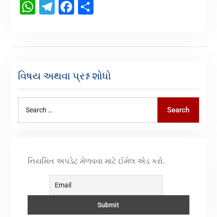
WhatsApp
Telegram
Facebook
Share
વિષય અથવા પ્રશ્ન શોધો
Search
નિયમિત અપડેટ મેળવવા માટે ઈમેલ એડ કરો.