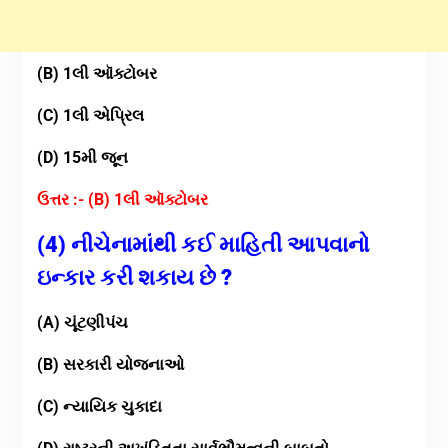
(B) 1લી ઑક્ટોબર
(C) 1લી એપ્રિલ
(D) 15મી જૂન
ઉત્તર :- (B) 1લી ઑક્ટોબર
(4) નીચેનામાંથી કઈ માહિતી આપવાનો
ઇન્કાર કરી શકાય છે ?
(A) ચૂંટણીપંચ
(B) સરકારી યોજનાઓ
(C) ન્યાયિક ચુકાદા