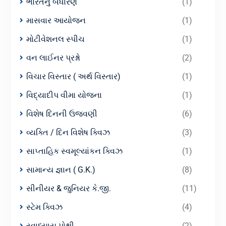
ભારતનું બંધારણ
(1)
માસવાર આયોજન
(1)
મોટીવેશનલ સ્પીચ
(1)
વન લાઈનર પ્રશ્નો
(2)
વિચાર વિસ્તાર ( અર્થ વિસ્તાર)
(1)
વિદ્યાદીપ વીમા યોજના
(1)
વિશેષ દિનની ઉજવણી
(6)
વ્યક્તિ / દિન વિશેષ ક્વિઝ
(3)
સાપ્તાહિક સ્વમૂલ્યાંકન ક્વિઝ
(1)
સામાન્ય જ્ઞાન ( G.K.)
(8)
સીનીયર & જુનિયર કે.જી.
(11)
સ્ટેમ ક્વિઝ
(4)
સ્વાધ્યાય પોથી
(2)