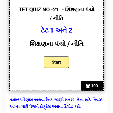
TET QUIZ NO.-21 :- શિક્ષણના પંચો
/ નીતિ
ટેટ 1 અને 2
શિક્ષણના પંચો / નીતિ
100
તમારું પરિણામ અથવા રેન્ક જાણી શકશો. તેના માટે ક્વિઝ
આપ્યા પછી પેજને રીફ્રેશ અથવા રિલોડ કરો.