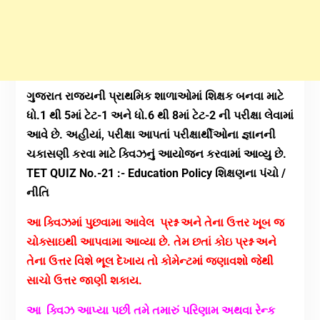
ગુજરાત રાજયની પ્રાથમિક શાળાઓમાં શિક્ષક બનવા માટે
ધો.1 થી 5માં ટેટ-1 અને ધો.6 થી 8માં ટેટ-2 ની પરીક્ષા લેવામાં
આવે છે. અહીયાં, પરીક્ષા આપતાં પરીક્ષાર્થીઓના જ્ઞાનની
ચકાસણી કરવા માટે ક્વિઝનું આયોજન કરવામાં આવ્યુ છે.
TET QUIZ No.-21 :- Education Policy શિક્ષણના પંચો /
નીતિ
આ ક્વિઝમાં પુછવામા આવેલ પ્રશ્ન અને તેના ઉત્તર ખૂબ જ
ચોક્સાઇથી આપવામા આવ્યા છે. તેમ છતાં કોઇ
પ્રશ્ન અને
તેના ઉત્તર વિશે ભૂલ દેખાય તો કોમેન્ટમાં જણાવશો જેથી
સાચો ઉત્તર જાણી શકાય.
આ ક્વિઝ આપ્યા પછી તમે તમારું પરિણામ અથવા રેન્ક