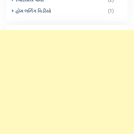
હોમ લર્નિંગ વિડીયો
(1)