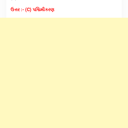
ઉત્તર :- (C) પશ્ચિમીકરણ