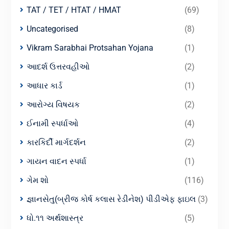
TAT / TET / HTAT / HMAT
(69)
Uncategorised
(8)
Vikram Sarabhai Protsahan Yojana
(1)
આદર્શ ઉત્તરવહીઓ
(2)
આધાર કાર્ડ
(1)
આરોગ્ય વિષયક
(2)
ઈનામી સ્પર્ધાઓ
(4)
કારકિર્દી માર્ગદર્શન
(2)
ગાયન વાદન સ્પર્ધા
(1)
ગેમ શો
(116)
જ્ઞાનસેતુ(બ્રીજ કોર્ષ કલાસ રેડીનેશ) પીડીએફ ફાઇલ
(3)
ધો.૧૧ અર્થશાસ્ત્ર
(5)