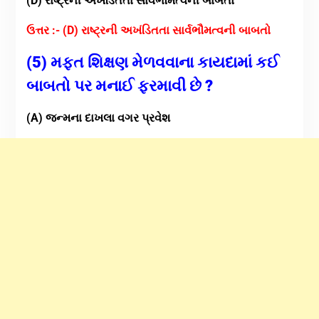
(D) રાષ્ટ્રની અખંડિતતા સાર્વભૌમત્વની બાબતો
ઉત્તર :- (D) રાષ્ટ્રની અખંડિતતા સાર્વભૌમત્વની બાબતો
(5) મફત શિક્ષણ મેળવવાના કાયદામાં કઈ
બાબતો પર મનાઈ ફરમાવી છે ?
(A) જન્મના દાખલા વગર પ્રવેશ