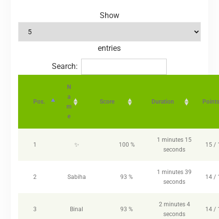
Show
entries
Search:
N
a
Pos.
Score
Duration
Point
m
e
1 minutes 15
1
✨
100 %
15 / 
seconds
1 minutes 39
2
Sabiha
93 %
14 / 
seconds
2 minutes 4
3
Binal
93 %
14 / 
seconds