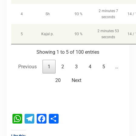
2 minutes 7
4
Sh
93 %
14 / 
seconds
2 minutes 53
5
Kajal p.
93 %
14 / 
seconds
Showing 1 to 5 of 100 entries
Previous
1
2
3
4
5
…
20
Next
WhatsApp
Telegram
Facebook
Share