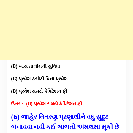
(B) ખાસ તાલીમની સુવિધા
(C) પ્રવેશ કસોટી વિના પ્રવેશ
(D) પ્રવેશ સમયે કેપિટેશન ફી
ઉત્તર :- (D) પ્રવેશ સમયે કેપિટેશન ફી
(6) જાહેર વિતરણ પ્રણાલીને વધુ સુદૃઢ
બનાવવા નવી કઈ બાબતો અમલમાં મૂકી છે