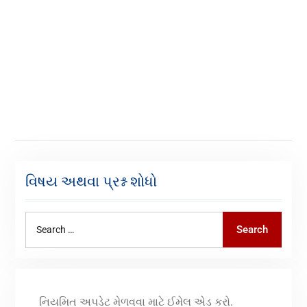
વિષય અથવા પ્રશ્ન શોધો
Search
નિયમિત અપડેટ મેળવવા માટે ઈમેલ એડ કરો.