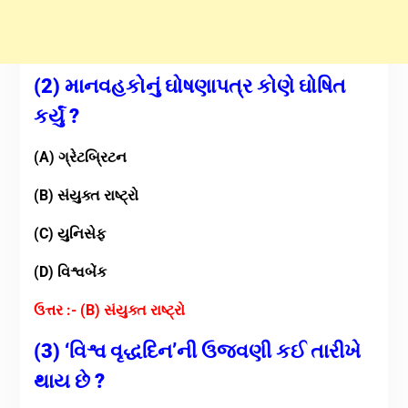
(2) માનવહકોનું ઘોષણાપત્ર કોણે ઘોષિત
કર્યું ?
(A) ગ્રેટબ્રિટન
(B) સંયુક્ત રાષ્ટ્રો
(C) યુનિસેફ
(D) વિશ્વબેંક
ઉત્તર :- (B) સંયુક્ત રાષ્ટ્રો
(3) ‘વિશ્વ વૃદ્ધદિન’ની ઉજવણી કઈ તારીખે
થાય છે ?