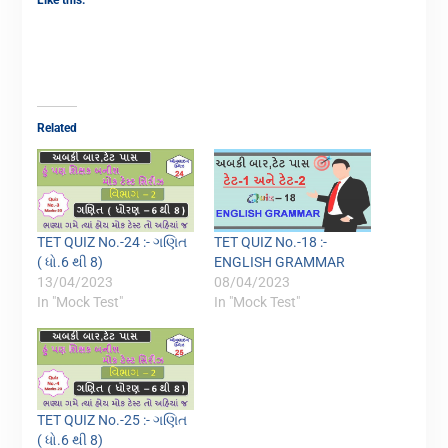
Like this:
Related
TET QUIZ No.-24 :- ગણિત
TET QUIZ No.-18 :-
( ધો.6 થી 8)
ENGLISH GRAMMAR
13/04/2023
08/04/2023
In "Mock Test"
In "Mock Test"
TET QUIZ No.-25 :- ગણિત
( ધો.6 થી 8)