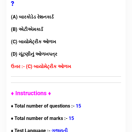
?
(A) બારકોડેડ રેશનકાર્ડ
(B) એટીએમકાર્ડ
(C) બાયોમેટ્રીક ઓળખ
(D) ચૂંટણીનું ઓળખપત્ર
ઉત્તર :- (C) બાયોમેટ્રીક ઓળખ
♦ Instructions ♦
♦ Total number of questions :-
15
♦ Total number of marks :-
15
♦ Test Language :-
ગુજરાતી