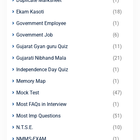
Duplicate Marksheet
(1)
Ekam Kasoti
(18)
Government Employee
(1)
Government Job
(6)
Gujarat Gyan guru Quiz
(11)
Gujarati Nibhand Mala
(21)
Independence Day Quiz
(1)
Memory Map
(1)
Mock Test
(47)
Most FAQs in Interview
(1)
Most Imp Questions
(51)
N.T.S.E.
(10)
NMMS-EXAM
(1)