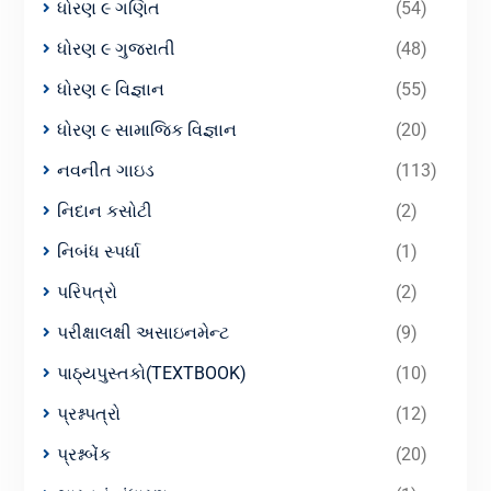
ધોરણ ૯ ગણિત
(54)
ધોરણ ૯ ગુજરાતી
(48)
ધોરણ ૯ વિજ્ઞાન
(55)
ધોરણ ૯ સામાજિક વિજ્ઞાન
(20)
નવનીત ગાઇડ
(113)
નિદાન કસોટી
(2)
નિબંધ સ્પર્ધા
(1)
પરિપત્રો
(2)
પરીક્ષાલક્ષી અસાઇનમેન્ટ
(9)
પાઠ્યપુસ્તકો(TEXTBOOK)
(10)
પ્રશ્નપત્રો
(12)
પ્રશ્નબેંક
(20)