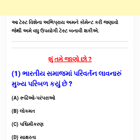
આ ટેસ્ટ વિશેના અભિપ્રાય અમને કોમેન્ટ કરી જણાવો
જેથી અમે વધુ ઉપયોગી ટેસ્ટ બનાવી શકીએ.
શું તમે જાણો છો ?
(1) ભારતીય સમાજમાં પરિવર્તન લાવનારું
મુખ્ય પરિબળ કયું છે ?
(A) રૂઢિઓ-પરંપરાઓ
(B) લોકમત
(C) પશ્ચિમીકરણ
(D) સાક્ષરતા