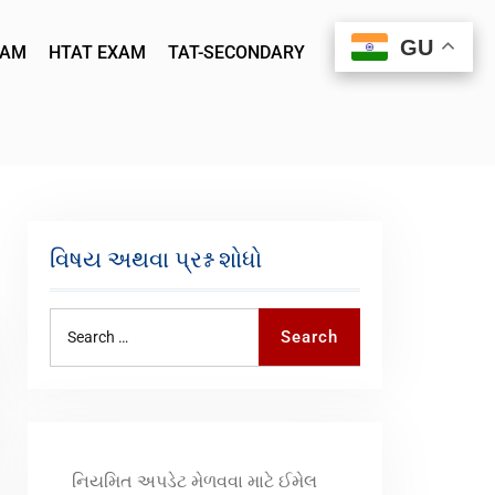
GU
GU
XAM
HTAT EXAM
TAT-SECONDARY
વિષય અથવા પ્રશ્ન શોધો
Search
નિયમિત અપડેટ મેળવવા માટે ઈમેલ