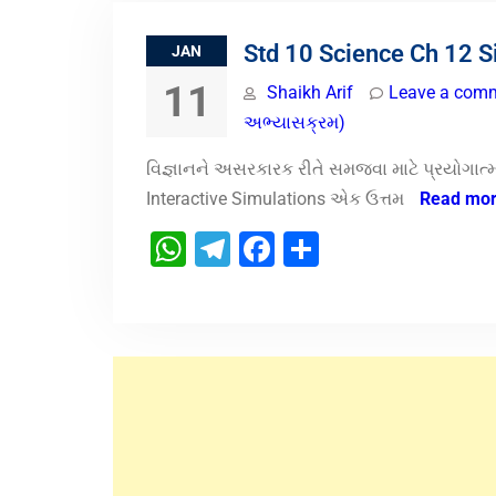
Std 10 Science Ch 12 S
JAN
11
Shaikh Arif
Leave a com
અભ્યાસક્રમ)
વિજ્ઞાનને અસરકારક રીતે સમજવા માટે પ્રયોગા
Interactive Simulations એક ઉત્તમ
Read mo
WhatsApp
Telegram
Facebook
Share