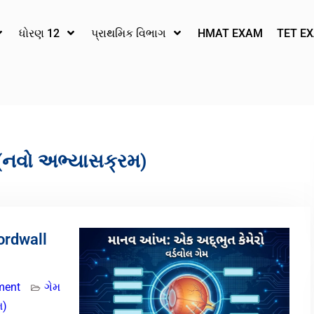
ધોરણ 12
પ્રાથમિક વિભાગ
HMAT EXAM
TET E
 (નવો અભ્યાસક્રમ)
ordwall
ment
ગેમ
મ)