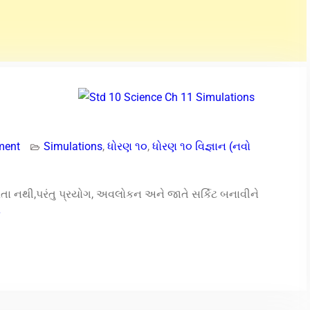
ment
Simulations
,
ધોરણ ૧૦
,
ધોરણ ૧૦ વિજ્ઞાન (નવો
પૂરતા નથી,પરંતુ પ્રયોગ, અવલોકન અને જાતે સર્કિટ બનાવીને