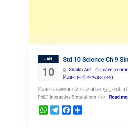
Std 10 Science Ch 9 Si
JAN
10
Shaikh Arif
Leave a com
વિજ્ઞાન (નવો અભ્યાસક્રમ)
વિજ્ઞાનને સમજવા માટે માત્ર વાંચન પૂરતું નથી, 
PhET Interactive Simulations એક
Read mo
WhatsApp
Telegram
Facebook
Share