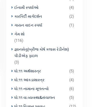
ઈનામી સ્પર્ધાઓ
(4)
કારકિર્દી માર્ગદર્શન
(2)
ગાયન વાદન સ્પર્ધા
(1)
ગેમ શો
(116)
જ્ઞાનસેતુ(બ્રીજ કોર્ષ કલાસ રેડીનેશ)
પીડીએફ ફાઇલ
(3)
ધો.૧૧ અર્થશાસ્ત્ર
(5)
ધો.૧૧ આંકડાશાસ્ત્ર
(4)
ધો.૧૧ નામાના મૂળતત્વો
(6)
ધો.૧૧ વા.વ્યવ્સ્થા&સંચાલન
(5)
ધો.૧૧ વિજ્ઞાન પ્રવાહ
(12)