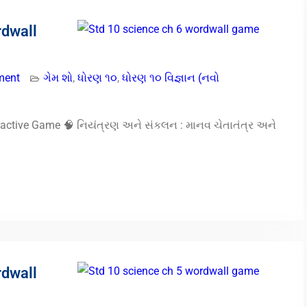
rdwall
ment
ગેમ શો
,
ધોરણ ૧૦
,
ધોરણ ૧૦ વિજ્ઞાન (નવો
ractive Game 🧠 નિયંત્રણ અને સંકલન : માનવ ચેતાતંત્ર અને
rdwall