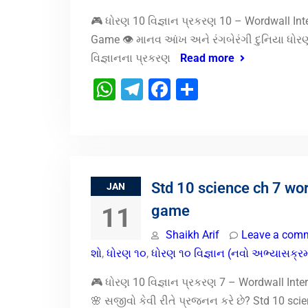
🎮 ધોરણ 10 વિજ્ઞાન પ્રકરણ 10 – Wordwall Int
Game 👁️ માનવ આંખ અને રંગબેરંગી દુનિયા ધોર
વિજ્ઞાનના પ્રકરણ
Read more
WhatsApp
Telegram
Facebook
Share
Std 10 science ch 7 wo
JAN
game
11
Shaikh Arif
Leave a com
શો
,
ધોરણ ૧૦
,
ધોરણ ૧૦ વિજ્ઞાન (નવો અભ્યાસક્ર
🎮 ધોરણ 10 વિજ્ઞાન પ્રકરણ 7 – Wordwall Inte
🌸 સજીવો કેવી રીતે પ્રજનન કરે છે? Std 10 sci