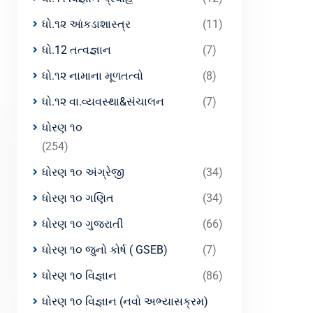
ધો.૧૨ આંકડાશાસ્ત્ર
(11)
ધો.12 તત્વજ્ઞાન
(7)
ધો.૧૨ નામાના મૂળતત્વો
(8)
ધો.૧૨ વા.વ્યવસ્થા&સંચાલન
(7)
ધોરણ ૧૦
(254)
ધોરણ ૧૦ અંગ્રેજી
(34)
ધોરણ ૧૦ ગણિત
(34)
ધોરણ ૧૦ ગુજરાતી
(66)
ધોરણ ૧૦ જુનો કોર્ષ ( GSEB)
(7)
ધોરણ ૧૦ વિજ્ઞાન
(86)
ધોરણ ૧૦ વિજ્ઞાન (નવો અભ્યાસક્રમ)