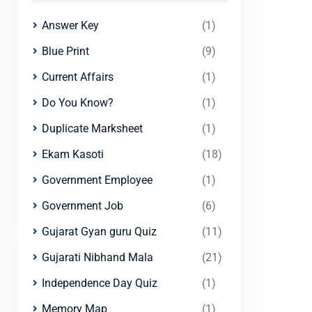
Answer Key
(1)
Blue Print
(9)
Current Affairs
(1)
Do You Know?
(1)
Duplicate Marksheet
(1)
Ekam Kasoti
(18)
Government Employee
(1)
Government Job
(6)
Gujarat Gyan guru Quiz
(11)
Gujarati Nibhand Mala
(21)
Independence Day Quiz
(1)
Memory Map
(1)