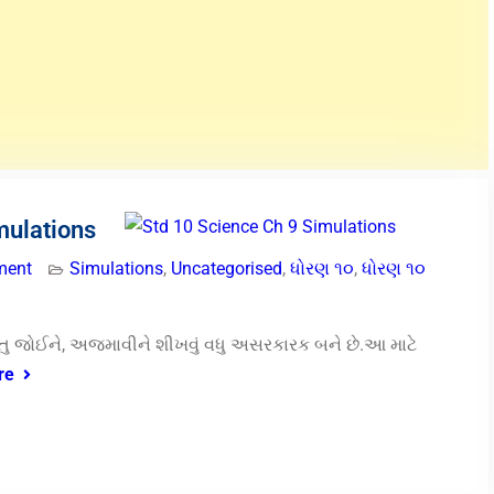
mulations
ment
Simulations
,
Uncategorised
,
ધોરણ ૧૦
,
ધોરણ ૧૦
પરંતુ જોઈને, અજમાવીને શીખવું વધુ અસરકારક બને છે.આ માટે
re