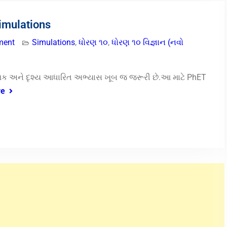
imulations
ment
Simulations
,
ધોરણ ૧૦
,
ધોરણ ૧૦ વિજ્ઞાન (નવો
ત્મક અને દૃશ્ય આધારિત અભ્યાસ ખૂબ જ જરૂરી છે.આ માટે PhET
re