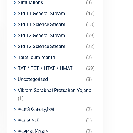
Simulations
(3)
Std 11 General Stream
(47)
Std 11 Science Stream
(13)
Std 12 General Stream
(69)
Std 12 Science Stream
(22)
Talati cum mantri
(2)
TAT / TET / HTAT / HMAT
(69)
Uncategorised
(8)
Vikram Sarabhai Protsahan Yojana
(1)
આદર્શ ઉત્તરવહીઓ
(2)
આધાર કાર્ડ
(1)
આરોગ્ય વિષયક
(2)