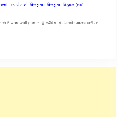
ment
ગેમ શો
,
ધોરણ ૧૦
,
ધોરણ ૧૦ વિજ્ઞાન (નવો
ce ch 5 wordwall game 🧬 જૈવિક ક્રિયાઓ : માનવ શરીરના