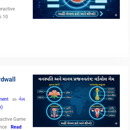
eractive
ણ 10
rdwall
ment
ગેમ
મ)
ractive Game
ence
Read