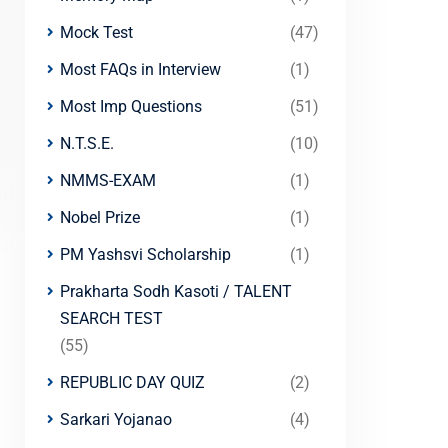
Mock Test
(47)
Most FAQs in Interview
(1)
Most Imp Questions
(51)
N.T.S.E.
(10)
NMMS-EXAM
(1)
Nobel Prize
(1)
PM Yashsvi Scholarship
(1)
Prakharta Sodh Kasoti / TALENT
SEARCH TEST
(55)
REPUBLIC DAY QUIZ
(2)
Sarkari Yojanao
(4)