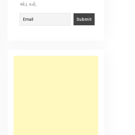
એડ કરો.