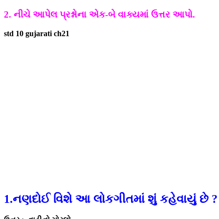
2. નીચે આપેલ પ્રશ્નોના એક-બે વાક્યમાં ઉત્તર આપો.
std 10 gujarati ch21
1.નણદોઈ વિશે આ લોકગીતમાં શું કહેવાયું છે ?