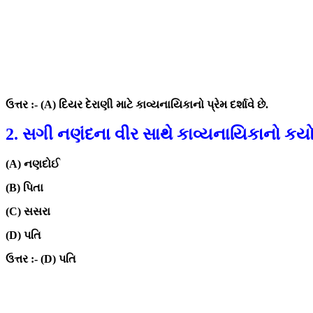
ઉત્તર :- (A) દિયર દેરાણી માટે કાવ્યનાયિકાનો પ્રેમ દર્શાવે છે.
2. સગી નણંદના વીર સાથે કાવ્યનાયિકાનો કયો
(A) નણદોઈ
(B) પિતા
(C) સસરા
(D) પતિ
ઉત્તર :- (D) પતિ