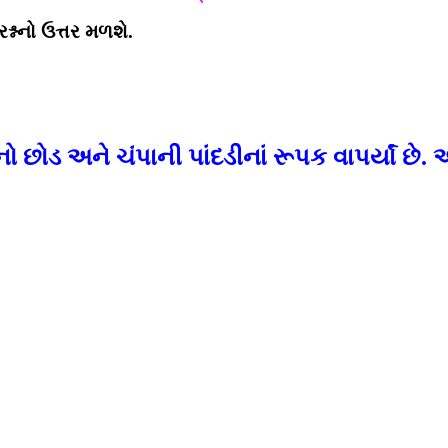
શ્નનો ઉત્તર મળશે.
નો છોડ અને ચંપાની પાંદડીનાં રૂપક વાપર્યાં 