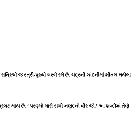
ત્રિએ જ સ્ત્રી-પુરુષો ગરબે રમે છે. ચંદ્રની ચાંદનીમાં શીતળ થયેલા
્રગટ થાય છે. ‘ પરણ્યો મારો સગી નણંદનો વીર જો.’ આ શબ્દોમાં તેણે