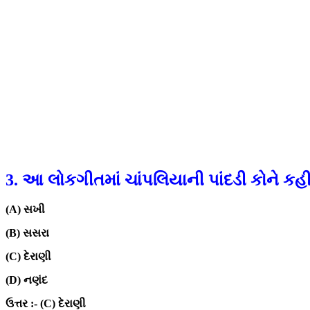
3. આ લોકગીતમાં ચાંપલિયાની પાંદડી કોને કહી
(A) સખી
(B) સસરા
(C) દેરાણી
(D) નણંદ
ઉત્તર :- (C) દેરાણી