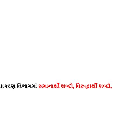
યાકરણ વિભાગમાં
સમાનાર્થી શબ્દો, વિરુદ્ધાર્થી શબ્દો,