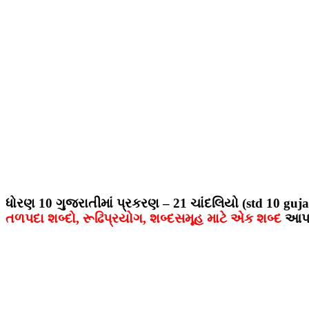
ધોરણ 10 ગુજરાતીમાં પ્રકરણ –
21 ચાંદલિયો
(std 10 guj
તળપદા શબ્દો, રૂઢિપ્રયોગ, શબ્દસમૂહ માટે એક શબ્દ
આપવા