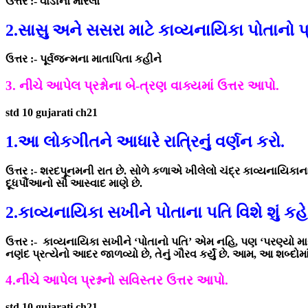
ઉત્તર :- વાડીનો મોરલો
2.સાસુ અને સસરા માટે કાવ્યનાયિકા પોતાનો પ્ર
ઉત્તર :- પૂર્વજન્મના માતાપિતા કહીને
3. નીચે આપેલ પ્રશ્નોના બે-ત્રણ વાક્યમાં ઉત્તર આપો.
std 10 gujarati ch21
1.આ લોકગીતને આધારે રાત્રિનું વર્ણન કરો.
ઉત્તર :- શરદપૂનમની રાત છે. સોળે કળાએ ખીલેલો ચંદ્ર કાવ્યનાયિકાન
દૂધપૌંઆનો સૌ આસ્વાદ માણે છે.
2.કાવ્યનાયિકા સખીને પોતાના પતિ વિશે શું કહે
ઉત્તર :- કાવ્યનાયિકા સખીને ‘પોતાનો પતિ’ એમ નહિ, પણ ‘પરણ્યો મારો
નણંદ પ્રત્યેનો આદર જાળવ્યો છે, તેનું ગૌરવ કર્યું છે. આમ, આ શબ્દોમ
4.નીચે આપેલ પ્રશ્નનો સવિસ્તર ઉત્તર આપો.
std 10 gujarati ch21