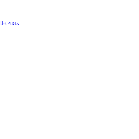
ીત ગાઇડ