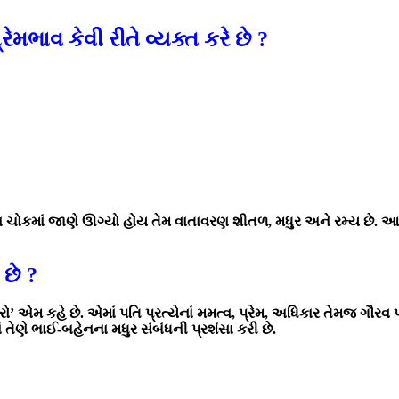
ેમભાવ કેવી રીતે વ્યક્ત કરે છે ?
ા ચોકમાં જાણે ઊગ્યો હોય તેમ વાતાવરણ શીતળ, મધુર અને રમ્ય છે. આ રા
 છે ?
’ એમ કહે છે. એમાં પતિ પ્રત્યેનાં મમત્વ, પ્રેમ, અધિકાર તેમજ ગૌરવ પ
ાં તેણે ભાઈ-બહેનના મધુર સંબંધની પ્રશંસા કરી છે.