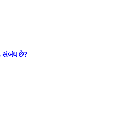
 સંબંધ છે?