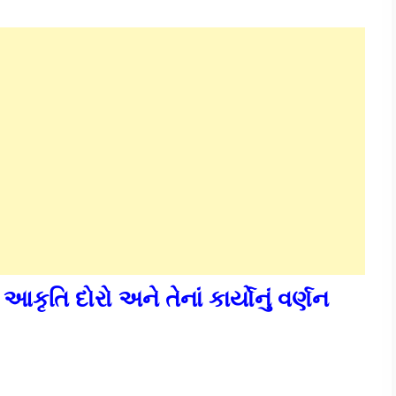
આકૃતિ દોરો અને તેનાં કાર્યોનું વર્ણન