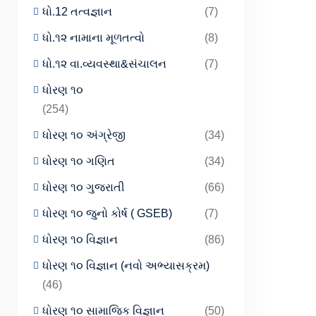
ધો.12 તત્વજ્ઞાન
(7)
ધો.૧૨ નામાના મૂળતત્વો
(8)
ધો.૧૨ વા.વ્યવસ્થા&સંચાલન
(7)
ધોરણ ૧૦
(254)
ધોરણ ૧૦ અંગ્રેજી
(34)
ધોરણ ૧૦ ગણિત
(34)
ધોરણ ૧૦ ગુજરાતી
(66)
ધોરણ ૧૦ જુનો કોર્ષ ( GSEB)
(7)
ધોરણ ૧૦ વિજ્ઞાન
(86)
ધોરણ ૧૦ વિજ્ઞાન (નવો અભ્યાસક્રમ)
(46)
ધોરણ ૧૦ સામાજિક વિજ્ઞાન
(50)