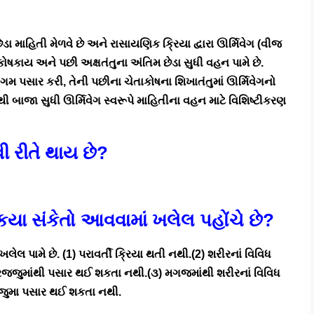
ડા માહિતી મેળવે છે અને રાસાયણિક ક્રિયા દ્વારા ઊર્મિવેગ
(વીજ
 કોષકાય અને પછી અક્ષતંતુના અંતિમ છેડા સુધી વહન પામે છે.
પાગમ પસાર કરી, તેની પછીના ચેતાકોષના શિખાતંતુમાં ઊર્મિવેગનો
થી બાજા સુધી ઊર્મિવેગ સ્વરૂપે માહિતીના વહન માટે વિશિષ્ટીકરણ
વી રીતે થાય છે?
કયા સંકેતો આવવામાં ખલેલ પહોંચે છે?
લેલ પામે છે. (1) પરાવર્તી ક્રિયા થતી નથી.(2) શરીરનાં વિવિધ
રજ્જુમાંથી પસાર થઈ શકતા નથી.(૩) મગજમાંથી શરીરનાં વિવિધ
્જુમા પસાર થઈ શકતા નથી.