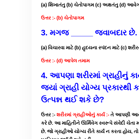
(a) શિખાતંતુ (b) ચેતોપાગમ (c) અક્ષતંતુ (d) આવે
ઉત્તર :- (b) ચેતોપાગમ
3. મગજ _____ જવાબદાર છે.
(a) વિચારવા માટે (b) હૃદયના સ્પંદન માટે (c) શ
ઉત્તર :- (d) આપેલ તમામ
4. આપણા શરીરમાં ગ્રાહીનું કાર
જ્યાં ગ્રાહી યોગ્ય પ્રકારથી
ઉત્પન્ન થઈ શકે છે?
ઉત્તર :-
શરીરમાં ગ્રાહીઓનું કાર્ય :-
તે આપણી આસપા
કરે છે. આ માહિતીને ઊર્મિવેગ સ્વરૂપે સંવેદી ચેતા 
છે. જો ગ્રાહીઓ યોગ્ય રીતે કાર્ય ન કરતા હોય, 