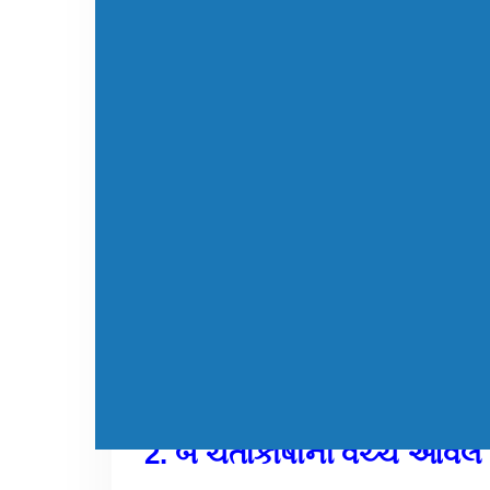
(a) ઇન્સ્યુલિન (b) ઇસ્ટ્રોજન (c) થાઇરોક્સિન 
ઉત્તર :- (d) સાયટોકાઇનિન
2. બે ચેતાકોષોની વચ્ચે આવેલ