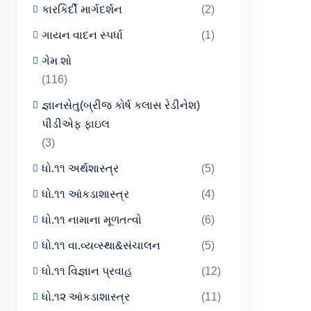
કારકિર્દી માર્ગદર્શન
(2)
ગાયન વાદન સ્પર્ધા
(1)
ગેમ શો
(116)
જ્ઞાનસેતુ(બ્રીજ કોર્ષ કલાસ રેડીનેશ)
પીડીએફ ફાઇલ
(3)
ધો.૧૧ અર્થશાસ્ત્ર
(5)
ધો.૧૧ આંકડાશાસ્ત્ર
(4)
ધો.૧૧ નામાના મૂળતત્વો
(6)
ધો.૧૧ વા.વ્યવ્સ્થા&સંચાલન
(5)
ધો.૧૧ વિજ્ઞાન પ્રવાહ
(12)
ધો.૧૨ આંકડાશાસ્ત્ર
(11)