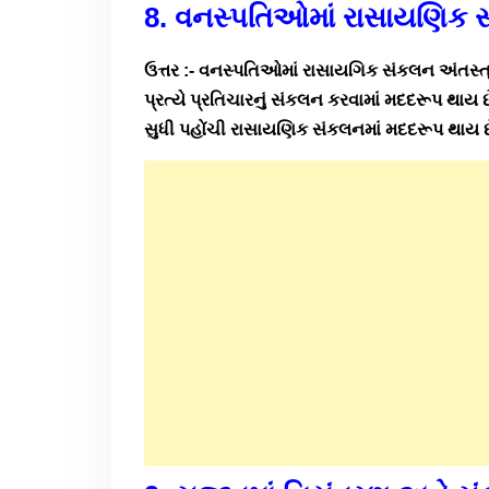
8. વનસ્પતિઓમાં રાસાયણિક સ
ઉત્તર :- વનસ્પતિઓમાં રાસાયગિક સંકલન અંતસ્ત્ર
પ્રત્યે પ્રતિચારનું સંકલન કરવામાં મદદરૂપ થાય છ
સુધી પહોંચી રાસાયણિક સંકલનમાં મદદરૂપ થાય છ