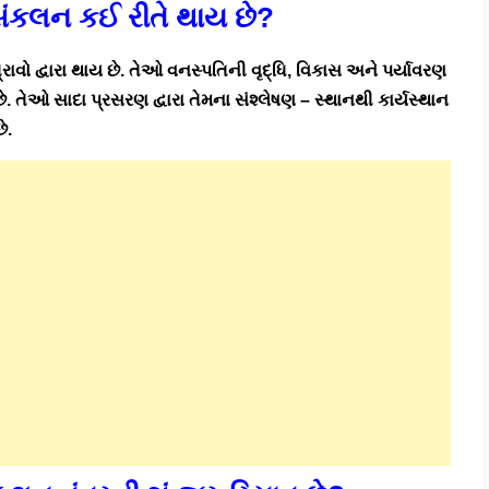
ંકલન કઈ રીતે થાય છે?
ાવો દ્વારા થાય છે. તેઓ વનસ્પતિની વૃદ્ધિ, વિકાસ અને પર્યાવરણ
ે. તેઓ સાદા પ્રસરણ દ્વારા તેમના સંશ્લેષણ – સ્થાનથી કાર્યસ્થાન
ે.