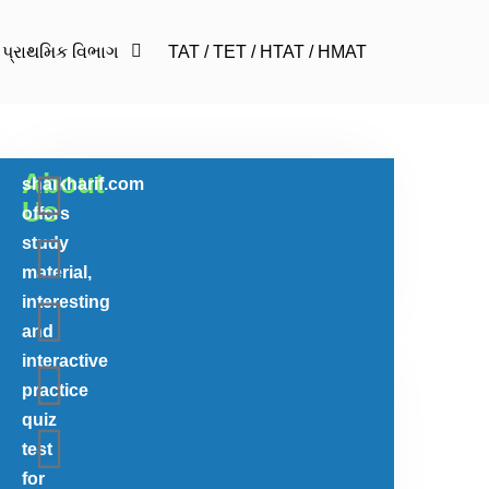
પ્રાથમિક વિભાગ
TAT / TET / HTAT / HMAT
About
shaikharif.com
વિષય અથવા પ્રશ્ન શોધો
Us
offers
study
material,
Search
interesting
and
interactive
practice
નિયમિત અપડેટ મેળવવા માટે ઈમેલ
quiz
એડ કરો.
test
for