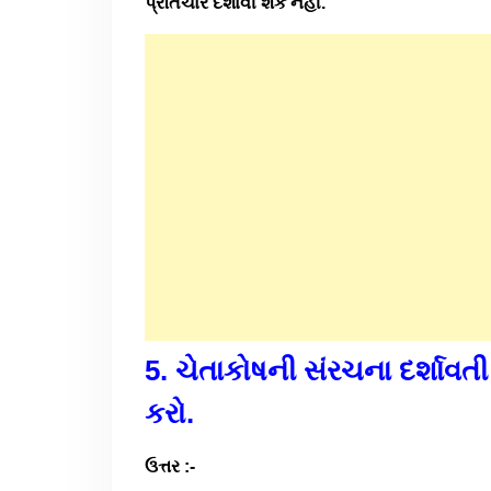
પ્રતિચાર દર્શાવી શકે નહીં.
5. ચેતાકોષની સંરચના દર્શાવતી 
કરો.
ઉત્તર :-