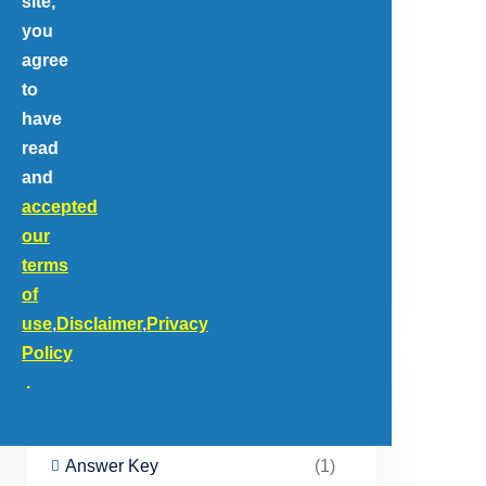
site,
you
agree
to
have
read
and
accepted
our
terms
of
use
,
Disclaimer
,
Privacy
Policy
.
Categories
Answer Key
(1)