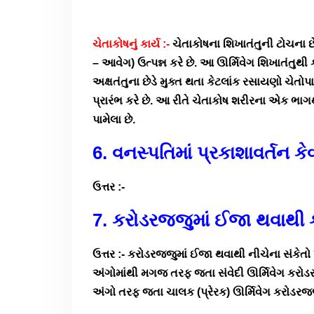
ચેતાકોષનું કાર્ય :-
ચેતાકોષના શિખાતંતુની ટોચના છે
– આવેગ) ઉત્પન્ન કરે છે. આ ઊર્મિવેગ શિખાતંતુથી
અક્ષતંતુના છેડે મુક્ત થતા કેટલાંક રસાયણો ચેતો
પ્રારંભ કરે છે. આ રીતે ચેતાકોષ શરીરના એક ભાગ
પામેલા છે.
6. વનસ્પતિમાં પ્રકાશાવર્તન કે
ઉત્તર :-
7. કરોડરજ્જુમાં ઈજા થવાથી 
ઉત્તર :- કરોડરજ્જુમાં ઈજા થવાથી નીચેના સંકેતો ખ
અંગોમાંથી મગજ તરફ જતા સંવેદી ઊર્મિવેગ કરોડ
અંગો તરફ જતા ચાલક (પ્રેરક) ઊર્મિવેગ કરોડરજ