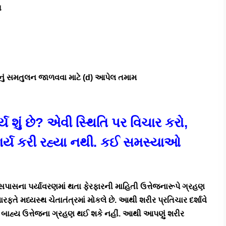
ગ
રીરનું સમતુલન જાળવવા માટે (d) આપેલ તમામ
્ય શું છે? એવી સ્થિતિ પર વિચાર કરો,
 કાર્ય કરી રહ્યા નથી. કઈ સમસ્યાઓ
સના પર્યાવરણમાં થતા ફેરફારની માહિતી ઉત્તેજનારૂપે ગ્રહણ
મારફતે મધ્યસ્થ ચેતાતંત્રમાં મોકલે છે. આથી શરીર પ્રતિચાર દર્શાવે
તો બાહ્ય ઉત્તેજના ગ્રહણ થઈ શકે નહીં. આથી આપણું શરીર