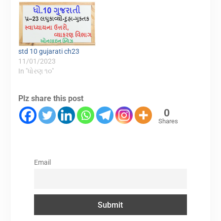
std 10 gujarati ch23
11/01/2023
In "ધોરણ ૧૦"
Plz share this post
0
Shares
Email