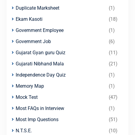
Duplicate Marksheet
(1)
Ekam Kasoti
(18)
Government Employee
(1)
Government Job
(6)
Gujarat Gyan guru Quiz
(11)
Gujarati Nibhand Mala
(21)
Independence Day Quiz
(1)
Memory Map
(1)
Mock Test
(47)
Most FAQs in Interview
(1)
Most Imp Questions
(51)
N.T.S.E.
(10)