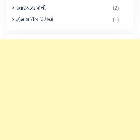
સ્વાધ્યાય પોથી
(2)
હોમ લર્નિંગ વિડીયો
(1)