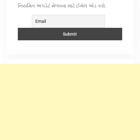
નિયમિત અપડેટ મેળવવા માટે ઈમેલ એડ કરો.