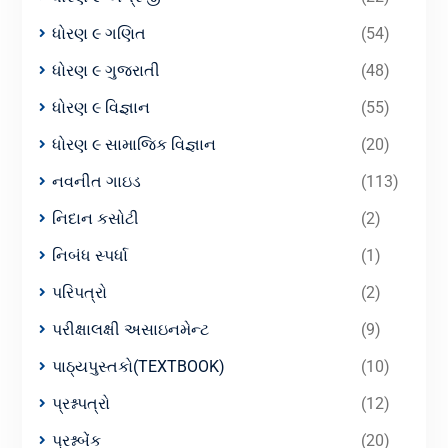
ધોરણ ૯ ગણિત
(54)
ધોરણ ૯ ગુજરાતી
(48)
ધોરણ ૯ વિજ્ઞાન
(55)
ધોરણ ૯ સામાજિક વિજ્ઞાન
(20)
નવનીત ગાઇડ
(113)
નિદાન કસોટી
(2)
નિબંધ સ્પર્ધા
(1)
પરિપત્રો
(2)
પરીક્ષાલક્ષી અસાઇનમેન્ટ
(9)
પાઠ્યપુસ્તકો(TEXTBOOK)
(10)
પ્રશ્નપત્રો
(12)
પ્રશ્નબેંક
(20)