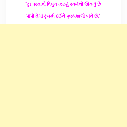
“હા પસ્તાવો વિપુલ ઝરણું સ્વર્ગથી ઊતર્યું છે,
પાપી તેમાં ડૂબકી દઈને પુણ્યશાળી બને છે.”