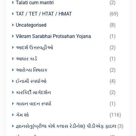
Talati cum mantri
(2)
TAT / TET / HTAT / HMAT
(69)
Uncategorised
(8)
Vikram Sarabhai Protsahan Yojana
(1)
આદર્શ ઉત્તરવહીઓ
(2)
આધાર કાર્ડ
(1)
આરોગ્ય વિષયક
(2)
ઈનામી સ્પર્ધાઓ
(4)
કારકિર્દી માર્ગદર્શન
(2)
ગાયન વાદન સ્પર્ધા
(1)
ગેમ શો
(116)
જ્ઞાનસેતુ(બ્રીજ કોર્ષ કલાસ રેડીનેશ) પીડીએફ ફાઇલ
(3)