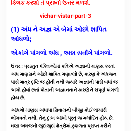
ક્લિક કરશો તે પ્રશ્નનો ઉત્તર મળશે.
vichar-vistar-part-3
(1) અંધ ને અજ્ઞ એ બેમાં ઓછો શાપિત
આંધળો;
એકાંગે પાંગળો અંધ , અન્ન સર્વાંગે પાંગળો.
ઉત્તર : પ્રસ્તુત પંક્તિઓમાં કવિએ અજ્ઞાની માણસ કરતાં
અંધ માણસને ઓછો શાપિત ગણાવ્યો છે, કારણ કે અંધજન
પાસે માત્ર દૃષ્ટિ જ હોતી નથી જ્યારે અજ્ઞાની પાસે બધાં જ
અંગો હોવાં છતાં પોતાની અજ્ઞાનતાને કારણે તે સંપૂર્ણ પાંગળો
હોય છે.
આંધળો માણસ અંધાપા સિવાયની બીજી કોઈ લાચારી
ભોગવતો નથી. તેનું દુ:ખ આંખો પૂરતું જ મર્યાદિત હોય છે.
ઘણા અંધજનો જુદાંજુદાં ક્ષેત્રોમાં કુશળતા પ્રાપ્ત કરીને