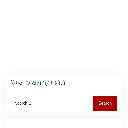
વિષય અથવા પ્રશ્ન શોધો
Search