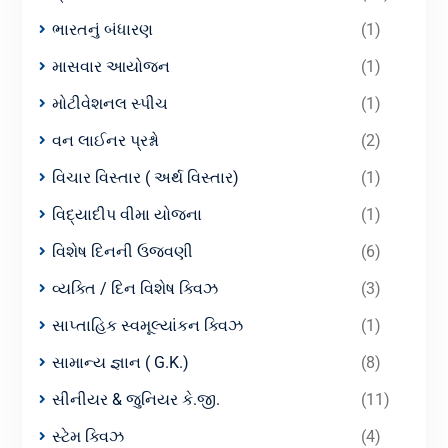
ભારતનું બંધારણ
(1)
માસવાર આયોજન
(1)
મોટીવેશનલ સ્પીચ
(1)
વન લાઈનર પ્રશ્નો
(2)
વિચાર વિસ્તાર ( અર્થ વિસ્તાર)
(1)
વિદ્યાદીપ વીમા યોજના
(1)
વિશેષ દિનની ઉજવણી
(6)
વ્યક્તિ / દિન વિશેષ ક્વિઝ
(3)
સાપ્તાહિક સ્વમૂલ્યાંકન ક્વિઝ
(1)
સામાન્ય જ્ઞાન ( G.K.)
(8)
સીનીયર & જુનિયર કે.જી.
(11)
સ્ટેમ ક્વિઝ
(4)