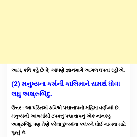
આમ, કવિ કહે છે કે, આપણે જ્ઞાનમાર્ગે આગળ ધપતા રહીએ.
(2) મનુષ્યના કર્મની કાલિમાને સમર્થ ધોવા
લઘુ અશ્રુબિંદુ.
ઉત્તર : આ પંક્તિમાં કવિએ પશ્ચાત્તાપનો મહિમા વર્ણવ્યો છે.
મનુષ્યની આંખમાંથી ટપકતું પશ્ચાત્તાપનું એક નાનકડું
અશ્રુબિંદુ પણ તેણે કરેલા દુષ્કર્મના કલંકને ધોઈ નાખવા માટે
પૂરતું છે.