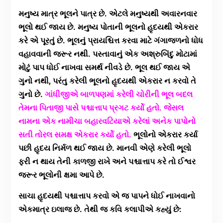
મનુષ્ય માત્ર ભૂલને પાત્ર છે. એટલે મનુષ્યથી અવારનવાર
ભૂલો થઈ જાય છે. મનુષ્ય પોતાની ભૂલનો હૃદયથી એકરાર
કરે એ પૂરતું છે. ભૂલનું પ્રાયશ્ચિત્ત કરવા માટે ગંગાજળનો ધોધ
વહાવવાની જરૂર નથી. પસ્તાવાનું એક અશ્રુબિંદુ મોટામાં
મોટું પાપ ધોઈ નાખવા સમર્થ નીવડે છે. ભૂલ થઈ જાય એ
ગુનો નથી, પરંતુ કરેલી ભૂલનો હૃદયથી એકરાર ન કરવો તે
ગુનો છે.
ગાંધીજીએ બાળપણમાં કરેલી ચોરીની ભૂલ બદલ
તેમના પિતાજી પાસે પશ્ચાત્તાપ પ્રગટ કર્યો હતો. જેસલ
નામના એક નામીચા બહારવટિયાએ કરેલાં અનેક પાપોનો
સતી તોરલ સમક્ષ એકરાર કર્યો હતો.
ભૂલોનો એકરાર કર્યા
પછી હૃદય નિર્મળ થઈ જાય છે. માનવી એણે કરેલી ભૂલો
ફરી ન થાય તેની કાળજી રાખે અને પશ્ચાત્તાપ કરે તો ઈશ્વર
જરૂર ભૂલોની ક્ષમા આપે છે.
સાચા હૃદયથી પશ્ચાત્તાપ કરવો એ જ પાપને ધોઈ નાખવાનો
એકમાત્ર ઇલાજ છે. તેથી જ કવિ કલાપીએ કહ્યું છે: