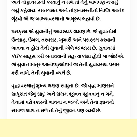
અને તોફાનમસ્તી કરવાનું ન મળે તો તેનું બાળપણ નકામું
ગયું કહેવાય. રમતગમત અને તોફાનમસ્તીનો નિર્દોષ આનંદ
લૂંટવો એ જ બાલ્યાવસ્થાનો અમૂલ્ય લહાવો છે.
પરાક્રમ એ યુવાનીનું આવશ્યક લક્ષણ છે. જે યુવાનોમાં
ઉત્સાહ, ઉમંગ, તરવરાટ, ખુમારી અને પરાક્રમ કરવાની
ભાવના ન હોય તેની યુવાની એળે જ જાય છે. યુવાનમાં
કંઈક સાહસ કરી બતાવવાની મહત્ત્વાકાંક્ષા હોવી જ જોઈએ.
જે યુવાન માત્ર આનંદપ્રમોદમાં જ તેની યુવાવસ્થા પસાર
કરી નાખે, તેની યુવાની વ્યર્થ છે.
વૃદ્ધાવસ્થાનું મુખ્ય લક્ષણ સાધુતા છે. જો વૃદ્ધ માણસને
સાધુસંત જેવું સાદું અને સંયમ જીવન જીવવાનું ન ગમે,
તેનામાં પરોપકારની ભાવના ન જન્મે અને તેના જ્ઞાનનો
સમાજ લાભ ન મળે તો તેનું જીવન પણ વ્યર્થ છે.