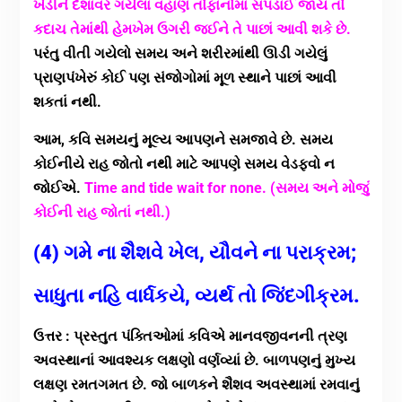
ખેડીને દેશાવર ગયેલાં વહાણ તોફાનોમાં સપડાઈ જાય તો
કદાચ તેમાંથી હેમખેમ ઉગરી જઈને તે પાછાં આવી શકે છે.
પરંતુ વીતી ગયેલો સમય અને શરીરમાંથી ઊડી ગયેલું
પ્રાણપંખેરું કોઈ પણ સંજોગોમાં મૂળ સ્થાને પાછાં આવી
શકતાં નથી.
આમ, કવિ સમયનું મૂલ્ય આપણને સમજાવે છે. સમય
કોઈનીયે રાહ જોતો નથી માટે આપણે સમય વેડફવો ન
જોઈએ.
Time and tide wait for none. (સમય અને મોજું
કોઈની રાહ જોતાં નથી.)
(4) ગમે ના શૈશવે ખેલ, યૌવને ના પરાક્રમ;
સાધુતા નહિ વાર્ધકયે, વ્યર્થ તો જિંદગીક્રમ.
ઉત્તર : પ્રસ્તુત પંક્તિઓમાં કવિએ માનવજીવનની ત્રણ
અવસ્થાનાં આવશ્યક લક્ષણો વર્ણવ્યાં છે. બાળપણનું મુખ્ય
લક્ષણ રમતગમત છે. જો બાળકને શૈશવ અવસ્થામાં રમવાનું