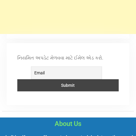
નિયમિત અપડેટ મેળવવા માટે ઈમેલ એડ કરો.
About Us