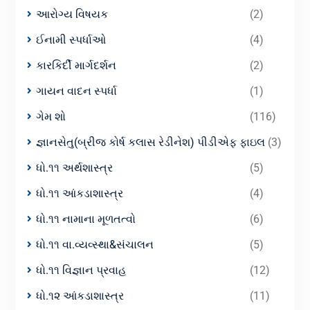
આરોગ્ય વિષયક
(2)
ઈનામી સ્પર્ધાઓ
(4)
કારકિર્દી માર્ગદર્શન
(2)
ગાયન વાદન સ્પર્ધા
(1)
ગેમ શો
(116)
જ્ઞાનસેતુ(બ્રીજ કોર્ષ કલાસ રેડીનેશ) પીડીએફ ફાઇલ
(3)
ધો.૧૧ અર્થશાસ્ત્ર
(5)
ધો.૧૧ આંકડાશાસ્ત્ર
(4)
ધો.૧૧ નામાના મૂળતત્વો
(6)
ધો.૧૧ વા.વ્યવ્સ્થા&સંચાલન
(5)
ધો.૧૧ વિજ્ઞાન પ્રવાહ
(12)
ધો.૧૨ આંકડાશાસ્ત્ર
(11)