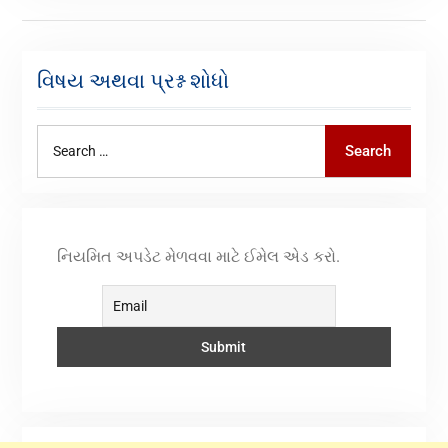
વિષય અથવા પ્રશ્ન શોધો
Search
નિયમિત અપડેટ મેળવવા માટે ઈમેલ એડ કરો.