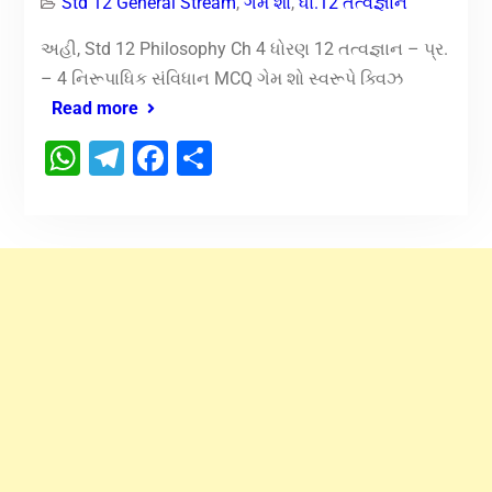
Std 12 General Stream
,
ગેમ શો
,
ધો.12 તત્વજ્ઞાન
અહી, Std 12 Philosophy Ch 4 ધોરણ 12 તત્વજ્ઞાન – પ્ર.
– 4 નિરૂપાધિક સંવિધાન MCQ ગેમ શો સ્વરૂપે ક્વિઝ
Read more
WhatsApp
Telegram
Facebook
Share