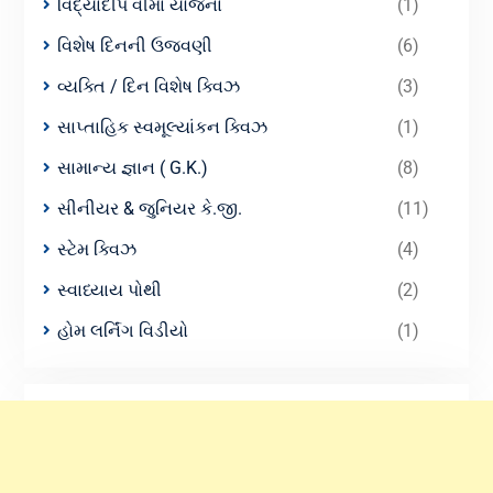
વિદ્યાદીપ વીમા યોજના
(1)
વિશેષ દિનની ઉજવણી
(6)
વ્યક્તિ / દિન વિશેષ ક્વિઝ
(3)
સાપ્તાહિક સ્વમૂલ્યાંકન ક્વિઝ
(1)
સામાન્ય જ્ઞાન ( G.K.)
(8)
સીનીયર & જુનિયર કે.જી.
(11)
સ્ટેમ ક્વિઝ
(4)
સ્વાધ્યાય પોથી
(2)
હોમ લર્નિંગ વિડીયો
(1)