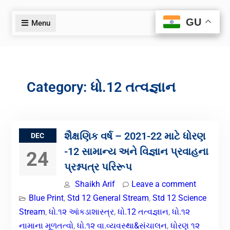
GU
GU
Menu
Category:
ધો.12 તત્વજ્ઞાન
શૈક્ષણિક વર્ષ – 2021-22 માટે ધોરણ
DEC
-12 સામાન્ય અને વિજ્ઞાન પ્રવાહના
24
પ્રશ્નપત્ર પરિરૂપ
Shaikh Arif
Leave a comment
Blue Print
,
Std 12 General Stream
,
Std 12 Science
Stream
,
ધો.૧૨ આંકડાશાસ્ત્ર
,
ધો.12 તત્વજ્ઞાન
,
ધો.૧૨
નામાના મૂળતત્વો
,
ધો.૧૨ વા.વ્યવસ્થા&સંચાલન
,
ધોરણ ૧૨