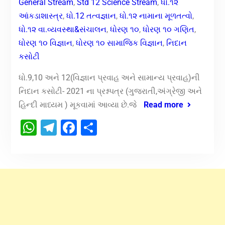
General Stream
,
Std 12 Science Stream
,
ધો.૧૨
આંકડાશાસ્ત્ર
,
ધો.12 તત્વજ્ઞાન
,
ધો.૧૨ નામાના મૂળતત્વો
,
ધો.૧૨ વા.વ્યવસ્થા&સંચાલન
,
ધોરણ ૧૦
,
ધોરણ ૧૦ ગણિત
,
ધોરણ ૧૦ વિજ્ઞાન
,
ધોરણ ૧૦ સામાજિક વિજ્ઞાન
,
નિદાન
કસોટી
ધો.9,10 અને 12(વિજ્ઞાન પ્રવાહ અને સામાન્ય પ્રવાહ)ની
નિદાન કસોટી- 2021 ના પ્રશ્નપત્ર (ગુજરાતી,અંગ્રેજી અને
હિન્દી માધ્યમ ) મૂકવામાં આવ્યા છે.જે
Read more
WhatsApp
Telegram
Facebook
Share