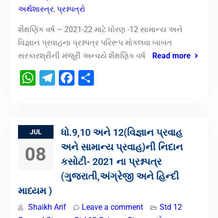
અર્થશાસ્ત્ર
,
પ્રશ્નપત્રો
શૈક્ષણિક વર્ષ – 2021-22 માટે ધોરણ -12 સામાન્ય અને
વિજ્ઞાન પ્રવાહના પ્રશ્નપત્ર પરિરૂપ મોકલવા બાબત
સરકારશ્રીની મંજૂરી અન્વયે શૈક્ષણિક વર્ષ
Read more
WhatsApp
Telegram
Facebook
Share
ધો.9,10 અને 12(વિજ્ઞાન પ્રવાહ
JUL
અને સામાન્ય પ્રવાહ)ની નિદાન
08
કસોટી- 2021 ના પ્રશ્નપત્ર
(ગુજરાતી,અંગ્રેજી અને હિન્દી
માધ્યમ )
Shaikh Arif
Leave a comment
Std 12