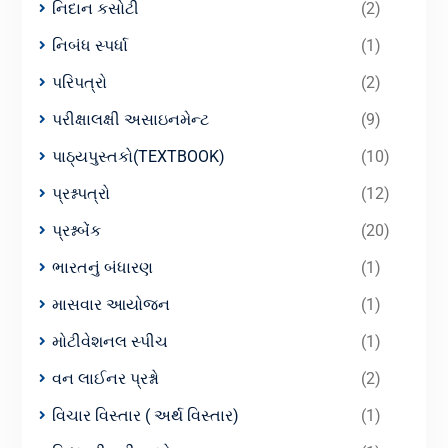
નિદાન કસોટી
(2)
નિબંધ સ્પર્ધા
(1)
પરિપત્રો
(2)
પરીક્ષાલક્ષી અસાઇનમેન્ટ
(9)
પાઠ્યપુસ્તકો(TEXTBOOK)
(10)
પ્રશ્નપત્રો
(12)
પ્રશ્નબેંક
(20)
ભારતનું બંધારણ
(1)
માસવાર આયોજન
(1)
મોટીવેશનલ સ્પીચ
(1)
વન લાઈનર પ્રશ્નો
(2)
વિચાર વિસ્તાર ( અર્થ વિસ્તાર)
(1)