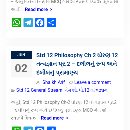
– અનુમાનના નિયમો MCQ ગેમ શો સ્વરૂપે ક્વિઝ મૂકવામાં
આવી
Read more
WhatsApp
Telegram
Facebook
Share
Std 12 Philosophy Ch 2 ધોરણ 12
JUN
તત્વજ્ઞાન પ્ર.2 – દલીલનું રૂપ અને
02
દલીલનું પ્રામાણ્ય
Shaikh Arif
Leave a comment
Std 12 General Stream
,
ગેમ શો
,
ધો.12 તત્વજ્ઞાન
અહી, Std 12 Philosophy Ch-2 ધોરણ 12 તત્વજ્ઞાન પ્ર.2
– દલીલનું રૂપ અને દલીલનું પ્રામાણ્ય MCQ ગેમ શો
સ્વરૂપે ક્વિઝ
Read more