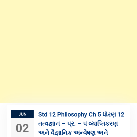
Std 12 Philosophy Ch 5 ધોરણ 12
JUN
તત્વજ્ઞાન – પ્ર. – ૫ વ્યાપ્તિકરણ
02
અને વૈજ્ઞાનિક અન્વેષણ અને