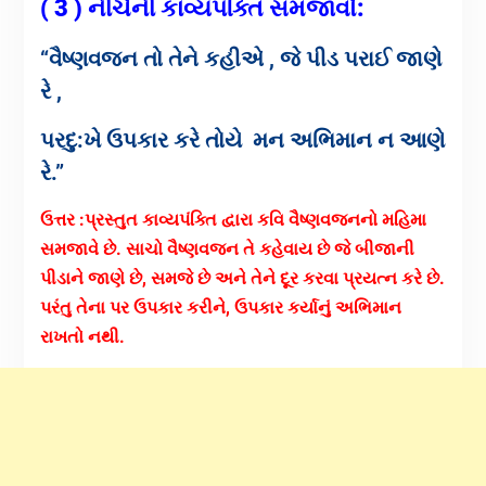
( 3 ) નીચેની કાવ્યપંક્તિ સમજાવો:
“વૈષ્ણવજન તો તેને કહીએ , જે પીડ પરાઈ જાણે
રે ,
પરદુ:ખે ઉપકાર કરે તોયે મન અભિમાન ન આણે
રે.”
ઉત્તર :
પ્રસ્તુત કાવ્યપંક્તિ દ્વારા કવિ વૈષ્ણવજનનો મહિમા
સમજાવે છે. સાચો વૈષ્ણવજન તે કહેવાય છે જે બીજાની
પીડાને જાણે છે, સમજે છે અને તેને દૂર કરવા પ્રયત્ન કરે છે.
પરંતુ તેના પર ઉપકાર કરીને, ઉપકાર કર્યાનું અભિમાન
રાખતો નથી.