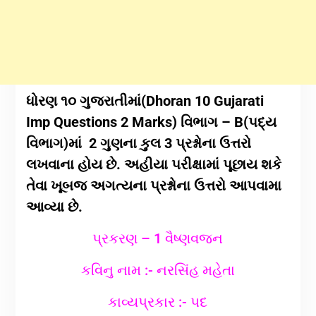
ધોરણ ૧૦ ગુજરાતીમાં(Dhoran 10 Gujarati
Imp Questions 2 Marks) વિભાગ – B(પદ્ય
વિભાગ)માં 2 ગુણના કુલ 3 પ્રશ્નોના ઉત્તરો
લખવાના હોય છે. અહીયા પરીક્ષામાં પૂછાય શકે
તેવા ખૂબજ અગત્યના પ્રશ્નોના ઉત્તરો આપવામા
આવ્યા છે.
પ્રકરણ – 1 વૈષ્ણવજન
કવિનુ નામ :- નરસિંહ મહેતા
કાવ્યપ્રકાર :- પદ