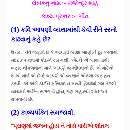
લેખકનુ નામ :- રાજેન્દ્ર શાહ
કાવ્ય પ્રકાર
:- ગીત
(1) કવિ આપણી વ્યથામાંથી કેવી રીતે રસ્તો
કાઢવાનું કહે છે?
ઉત્તર : કવિ જણાવે છે કે આપણી વ્યથા જાણીને દૂર કરવામાં
મદદરૂપ થવામાં કોઈને રસ નથી. એટલે એ વ્યથામાંથી
બહાર નીકળવાનો માર્ગ આપણે જ શોધવાનો છે. એ માટેનો
સાચો માર્ગ એ છે કે આપણે એ વ્યથાને એક્લા જ સહન
કરવી. એ અંગે કોઈને ફરિયાદ ન કરવી. હૈયામાં ગમે તેટલી
વ્યથાનો અગ્નિ સળગતો હોય, પણ બહારથી શીતળતા
રાખવાની છે.
(2) કાવ્યપંક્તિ સમજાવો.
“પ્રાણમાં જલન હોય ને તોયે ધારીએ શીતલ