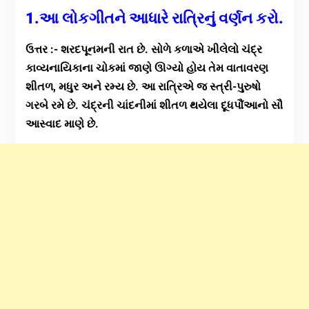
1.આ લોકગીતને આધારે રાત્રિનું વર્ણન કરો.
ઉત્તર :- શરદપૂનમની રાત છે. સોળે કળાએ ખીલેલો ચંદ્ર
કાવ્યનાયિકાના ચોકમાં જાણે ઊગ્યો હોય તેમ વાતાવરણ
શીતળ, મધુર અને રમ્ય છે. આ રાત્રિએ જ સ્ત્રી-પુરુષો
ગરબે રમે છે. ચંદ્રની ચાંદનીમાં શીતળ થયેલા દૂધપૌંઆનો સૌ
આસ્વાદ માણે છે.