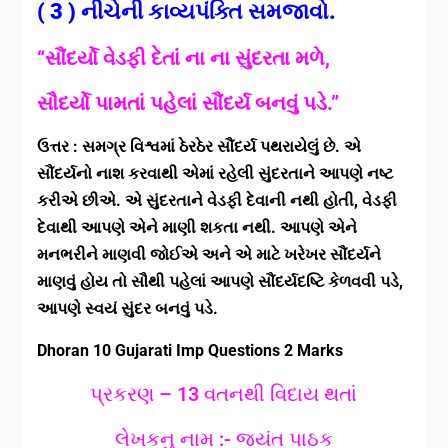
( 3 ) નીચેની કાવ્યપંક્તિ સમજાવો.
“સૌંદર્યો વેડફી દેતાં ના ના સુંદરતા મળે,
સૌદર્યો પામતાં પહેલાં સૌંદર્ય બનવું પડે.”
ઉત્તર : સમગ્ર વિશ્વમાં ઠેરઠેર સૌંદર્ય પથરાયેલું છે. એ
સૌંદર્યનો નાશ કરવાથી એમાં રહેલી સુંદરતાને આપણે નષ્ટ
કરીએ છીએ. એ સુંદરતાને વેડફી દેવાની નથી હોતી, વેડફી
દેવાથી આપણે એને માણી શકતા નથી. આપણે એને
મનભરીને માણવી જોઈએ અને એ માટે ખરેખર સૌંદર્યને
માણવું હોય તો સૌથી પહેલાં આપણે સૌંદર્યદષ્ટિ કેળવવી પડે,
આપણે સ્વયં સુંદર બનવું પડે.
Dhoran 10 Gujarati Imp Questions 2 Marks
પ્રકરણ – 13 વતનથી વિદાય થતાં
લેખકનુ નામ :- જયંત પાઠક