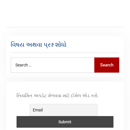
વિષય અથવા પ્રશ્ન શોધો
Search
નિયમિત અપડેટ મેળવવા માટે ઈમેલ એડ કરો.