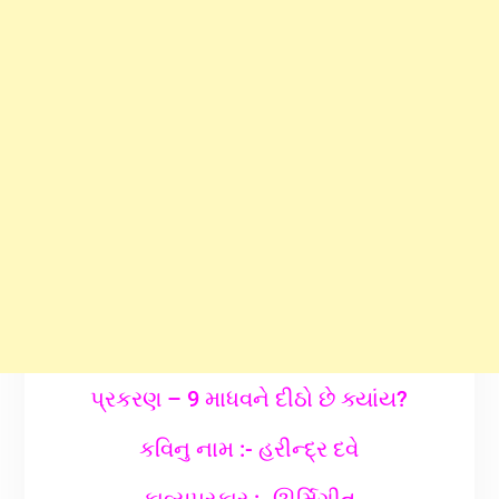
પ્રકરણ – 9 માધવને દીઠો છે ક્યાંય?
કવિનુ નામ :- હરીન્દ્ર દવે
કાવ્યપ્રકાર :- ઊર્મિગીત