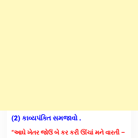
(2) કાવ્યપંક્તિ સમજાવો .
“આઘે ખેતર જોઉં બે કર કરી ઊંચાં મને વારતી –