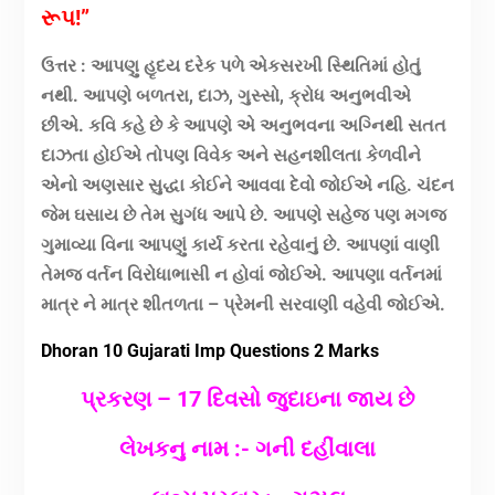
રૂપ!”
ઉત્તર : આપણુ હૃદય દરેક પળે એકસરખી સ્થિતિમાં હોતું
નથી. આપણે બળતરા, દાઝ, ગુસ્સો, ક્રોધ અનુભવીએ
છીએ. કવિ કહે છે કે આપણે એ અનુભવના અગ્નિથી સતત
દાઝતા હોઈએ તોપણ વિવેક અને સહનશીલતા કેળવીને
એનો અણસાર સુદ્ધા કોઈને આવવા દેવો જોઈએ નહિ. ચંદન
જેમ ઘસાય છે તેમ સુગંધ આપે છે. આપણે સહેજ પણ મગજ
ગુમાવ્યા વિના આપણું કાર્ય કરતા રહેવાનું છે. આપણાં વાણી
તેમજ વર્તન વિરોધાભાસી ન હોવાં જોઈએ. આપણા વર્તનમાં
માત્ર ને માત્ર શીતળતા – પ્રેમની સરવાણી વહેવી જોઈએ.
Dhoran 10 Gujarati Imp Questions 2 Marks
પ્રકરણ – 17 દિવસો જુદાઇના જાય છે
લેખકનુ નામ :- ગની દહીંવાલા