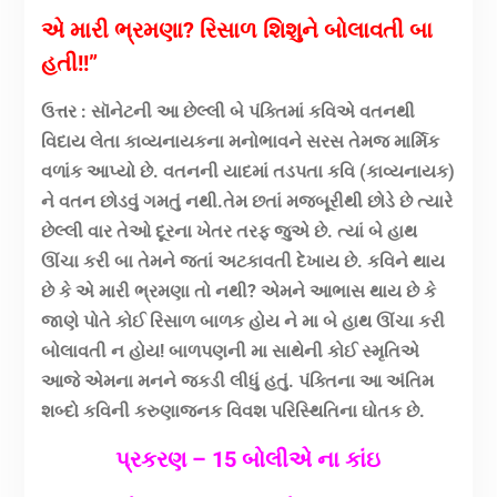
એ મારી ભ્રમણા? રિસાળ શિશુને બોલાવતી બા
હતી!!”
ઉત્તર : સૉનેટની આ છેલ્લી બે પંક્તિમાં કવિએ વતનથી
વિદાય લેતા કાવ્યનાયકના મનોભાવને સરસ તેમજ માર્મિક
વળાંક આપ્યો છે. વતનની યાદમાં તડપતા કવિ (કાવ્યનાયક)
ને વતન છોડવું ગમતું નથી.તેમ છતાં મજબૂરીથી છોડે છે ત્યારે
છેલ્લી વાર તેઓ દૂરના ખેતર તરફ જુએ છે. ત્યાં બે હાથ
ઊંચા કરી બા તેમને જતાં અટકાવતી દેખાય છે. કવિને થાય
છે કે એ મારી ભ્રમણા તો નથી? એમને આભાસ થાય છે કે
જાણે પોતે કોઈ રિસાળ બાળક હોય ને મા બે હાથ ઊંચા કરી
બોલાવતી ન હોય! બાળપણની મા સાથેની કોઈ સ્મૃતિએ
આજે એમના મનને જકડી લીધું હતું. પંક્તિના આ અંતિમ
શબ્દો કવિની કરુણાજનક વિવશ પરિસ્થિતિના ઘોતક છે.
પ્રકરણ – 15 બોલીએ ના કાંઇ