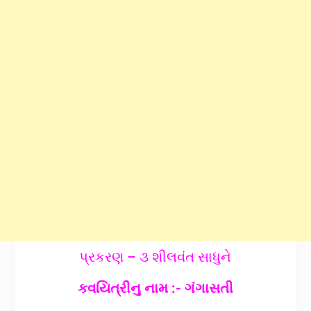
પ્રકરણ – ૩ શીલવંત સાધુને
કવયિત્રીનુ નામ :- ગંગાસતી