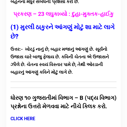
બહેનના મધુર સંબંધની પ્રશંસા કરી છે.
પ્રકરણ – 23 લઘુકાવ્યો : દુહા-મુક્તક-હાઈકુ
(1) મુરલી ઠાકુરને આંગણું મોટું શા માટે લાગે
છે?
ઉત્તર:- ખોરડું નાનું છે, બહાર મજાનું આંગણું છે. સૂર્યનો
ઉજાસ ચારે બાજુ ફેલાય છે. કવિની ચેતના એ ઉજાસને
ઝીલે છે. ચેતના સ્વયં વિસ્તાર પામે છે, તેથી ઓરડાની
બહારનું આંગણું કવિને મોટું લાગે છે.
ધોરણ ૧૦ ગુજરાતીમાં વિભાગ – B (પદ્ય વિભાગ)
પ્રશ્નોના ઉત્તરો મેળવવા માટે નીચે ક્લિક કરો.
CLICK HERE