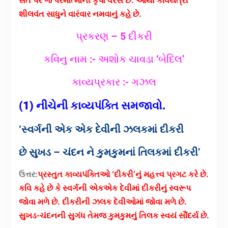
સંત પર જ પરમાત્માની કૃપા વરસે છે. આથી કવિયત્રી
શીલવંત સાધુને વારંવાર નમવાનું કહે છે.
પ્રકરણ – 5 દીકરી
કવિનુ નામ :- અશોક ચાવડા ‘બેદિલ’
કાવ્યપ્રકાર :- ગઝલ
(1) નીચેની કાવ્યપંક્તિ સમજાવો.
‘સ્વર્ગની એક એક દેવીની ઝલકમાં દીકરી
છે સુખડ – ચંદન ને કુમકુમનાં તિલકમાં દીકરી’
ઉત્તર:
પ્રસ્તુત કાવ્યપંક્તિઓ ‘દીકરી’નું મહત્ત્વ પ્રગટ કરે છે.
કવિ કહે છે કે સ્વર્ગની એકએક દેવીમાં દીકરીનું સ્વરૂપ
જોવા મળે છે. દીકરીની ઝલક દેવીઓમાં જોવા મળે છે.
સુખડ-ચંદનની સુગંધ તેમજ કુમકુમનું તિલક સ્વયં સૌંદર્ય છે.