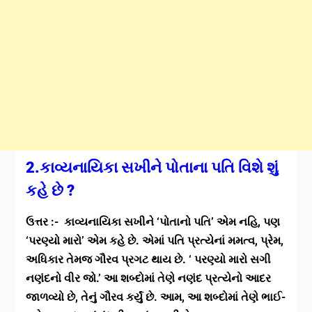
2.કાવ્યનાયિકા સખીને પોતાના પતિ વિશે શું
કહે છે ?
ઉત્તર :- કાવ્યનાયિકા સખીને ‘પોતાનો પતિ’ એમ નહિ, પણ
‘પરણ્યો મારો’ એમ કહે છે. એમાં પતિ પ્રત્યેનાં મમત્વ, પ્રેમ,
અધિકાર તેમજ ગૌરવ પ્રગટ થાય છે. ‘ પરણ્યો મારો સગી
નણંદનો વીર જો.’ આ શબ્દોમાં તેણે નણંદ પ્રત્યેનો આદર
જાળવ્યો છે, તેનું ગૌરવ કર્યું છે. આમ, આ શબ્દોમાં તેણે ભાઈ-