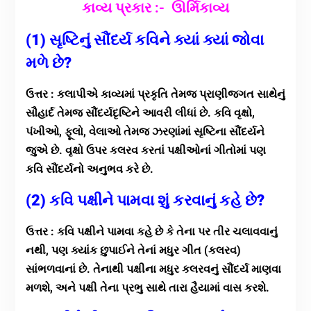
કાવ્ય પ્રકાર
:- ઊર્મિકાવ્ય
(1) સૃષ્ટિનું સૌંદર્ય કવિને ક્યાં ક્યાં જોવા
મળે છે?
ઉત્તર : કલાપીએ કાવ્યમાં પ્રકૃતિ તેમજ પ્રાણીજગત સાથેનું
સૌહાર્દ તેમજ સૌંદર્યદૃષ્ટિને આવરી લીધાં છે. કવિ વૃક્ષો,
પંખીઓ, ફૂલો, વેલાઓ તેમજ ઝરણાંમાં સૃષ્ટિના સૌંદર્યને
જુએ છે. વૃક્ષો ઉપર કલરવ કરતાં પક્ષીઓનાં ગીતોમાં પણ
કવિ સૌંદર્યનો અનુભવ કરે છે.
(2) કવિ પક્ષીને પામવા શું કરવાનું કહે છે?
ઉત્તર : કવિ પક્ષીને પામવા કહે છે કે તેના પર તીર ચલાવવાનું
નથી, પણ ક્યાંક છુપાઈને તેનાં મધુર ગીત (કલરવ)
સાંભળવાનાં છે. તેનાથી પક્ષીના મધુર કલરવનું સૌંદર્ય માણવા
મળશે, અને પક્ષી તેના પ્રભુ સાથે તારા હૈયામાં વાસ કરશે.