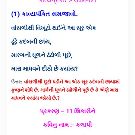
(1) કાવ્યપંક્તિ સમજાવો.
વાંસળીથી વિખૂટો થઈને આ સૂર એક
ઢૂંઢે કદંબની છાંય,
મારગની ધૂળને ઢંઢોળી પૂછે,
મારા માધવને દીઠો છે ક્યાંય?
ઉત્તર:-
વાંસળીથી છૂટો પડીને આ એક સૂર કદંબની છાયામાં
કૃષ્ણને શોધે છે. માર્ગની ધૂળને ઢંઢોળીને પૂછે છે કે એણે મારા
માધવને કયાંય જોયો છે.?
પ્રકરણ – 11 શિકારીને
કવિનુ નામ :- કલાપી