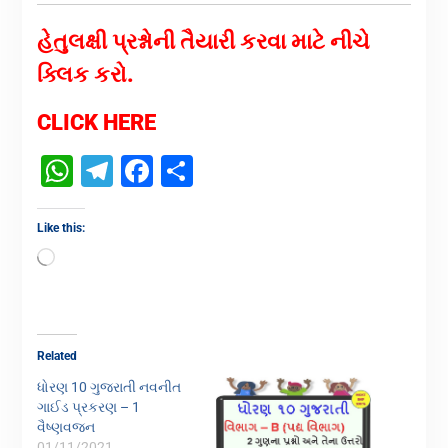
હેતુલક્ષી પ્રશ્નોની તૈયારી કરવા માટે નીચે
ક્લિક કરો.
CLICK HERE
WhatsApp
Telegram
Facebook
Share
Like this:
Related
ધોરણ 10 ગુજરાતી નવનીત
ગાઈડ પ્રકરણ – 1
વૈષ્ણવજન
01/11/2021