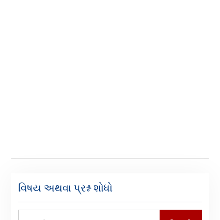
વિષય અથવા પ્રશ્ન શોધો