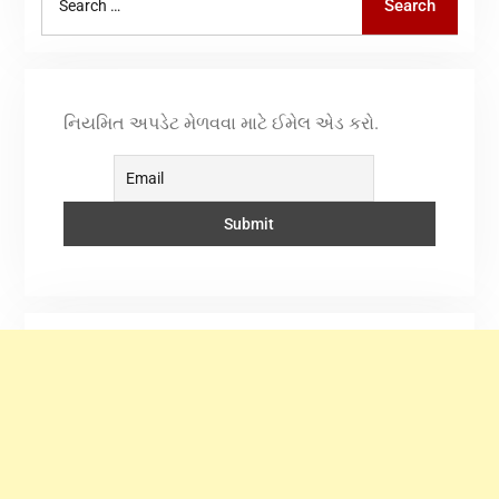
Search
નિયમિત અપડેટ મેળવવા માટે ઈમેલ એડ કરો.