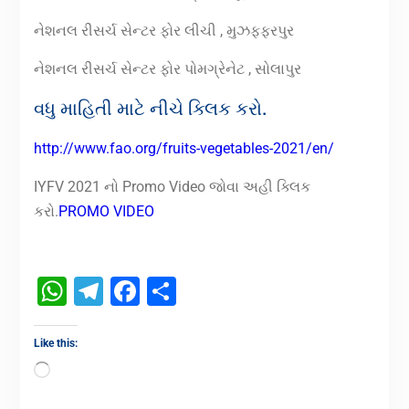
નેશનલ રીસર્ચ સેન્ટર ફોર લીચી , મુઝફ્ફરપુર
નેશનલ રીસર્ચ સેન્ટર ફોર પોમગ્રેનેટ , સોલાપુર
વધુ માહિતી માટે નીચે ક્લિક કરો.
http://www.fao.org/fruits-vegetables-2021/en/
IYFV 2021 નો Promo Video જોવા અહી ક્લિક
કરો.
PROMO VIDEO
WhatsApp
Telegram
Facebook
Share
Like this: