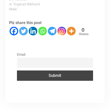
In "Gujarati Nibhand
Mala"
Plz share this post
0
Shares
Email