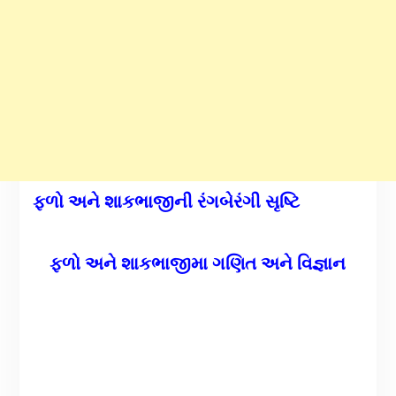
ફળો અને શાકભાજીની રંગબેરંગી સૃષ્ટિ
ફળો અને શાકભાજીમા ગણિત અને વિજ્ઞાન