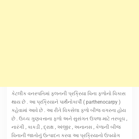
કેટલીક વનસ્પતિમાં ફ્લનની પ્રક્રિયા વિના ફળોનો વિકાસ
થાય છે . આ પ્રક્રિયાને પાર્થેનોકાર્પી ( parthenocarpy )
કહેવામાં આવે છે . આ રીતે વિકસેલા ફળો બીજ વગરના હોય
છે . ઉચ્ચ ગુણવત્તાના ફળો અને સુસંગત ઉપજ માટે તરબૂચ ,
નારંગી , કાકડી , દ્રાક્ષ , અંજીર , અનાનસ , કેળાની બીજ
વિનાની જાતોનું ઉત્પાદન કરવા આ પ્રક્રિયાનો ઉપયોગ