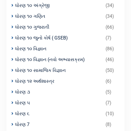
ધોરણ ૧૦ અંગ્રેજી
(34)
ધોરણ ૧૦ ગણિત
(34)
ધોરણ ૧૦ ગુજરાતી
(66)
ધોરણ ૧૦ જુનો કોર્ષ ( GSEB)
(7)
ધોરણ ૧૦ વિજ્ઞાન
(86)
ધોરણ ૧૦ વિજ્ઞાન (નવો અભ્યાસક્રમ)
(46)
ધોરણ ૧૦ સામાજિક વિજ્ઞાન
(50)
ધોરણ ૧૨ અર્થશાસ્ત્ર
(6)
ધોરણ ૩
(5)
ધોરણ ૫
(7)
ધોરણ ૬
(10)
ધોરણ 7
(8)