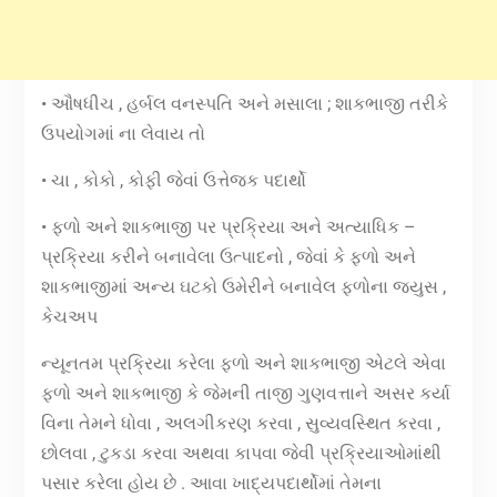
• ઔષધીચ , હર્બલ વનસ્પતિ અને મસાલા ; શાકભાજી તરીકે
ઉપયોગમાં ના લેવાય તો
• ચા , કોકો , કોફી જેવાં ઉત્તેજક પદાર્થો
• ફળો અને શાકભાજી પર પ્રક્રિયા અને અત્યાધિક –
પ્રક્રિયા કરીને બનાવેલા ઉત્પાદનો , જેવાં કે ફળો અને
શાકભાજીમાં અન્ય ઘટકો ઉમેરીને બનાવેલ ફળોના જ્યુસ ,
કેચઅપ
ન્યૂનતમ પ્રક્રિયા કરેલા ફળો અને શાકભાજી એટલે એવા
ફળો અને શાકભાજી કે જેમની તાજી ગુણવત્તાને અસર કર્યા
વિના તેમને ધોવા , અલગીકરણ કરવા , સુવ્યવસ્થિત કરવા ,
છોલવા , ટુકડા કરવા અથવા કાપવા જેવી પ્રક્રિયાઓમાંથી
પસાર કરેલા હોય છે . આવા ખાદ્યપદાર્થોમાં તેમના