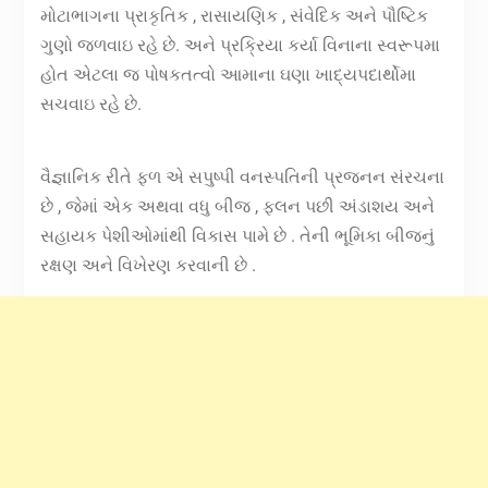
મોટાભાગના પ્રાકૃતિક , રાસાયણિક , સંવેદિક અને પૌષ્ટિક
ગુણો જળવાઇ રહે છે. અને પ્રક્રિયા કર્યા વિનાના સ્વરૂપમા
હોત એટલા જ પોષકતત્વો આમાના ઘણા ખાદ્યપદાર્થોમા
સચવાઇ રહે છે.
વૈજ્ઞાનિક રીતે ફળ એ સપુષ્પી વનસ્પતિની પ્રજનન સંરચના
છે , જેમાં એક અથવા વધુ બીજ , ફ્લન પછી અંડાશય અને
સહાયક પેશીઓમાંથી વિકાસ પામે છે . તેની ભૂમિકા બીજનું
રક્ષણ અને વિખેરણ કરવાની છે .