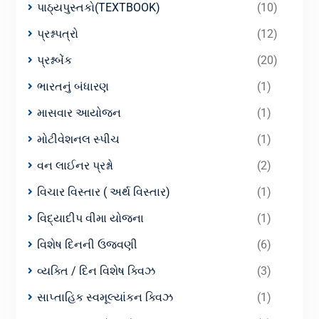
પાઠ્યપુસ્તકો(TEXTBOOK)
(10)
પ્રશ્નપત્રો
(12)
પ્રશ્નબેંક
(20)
ભારતનું બંધારણ
(1)
માસવાર આયોજન
(1)
મોટીવેશનલ સ્પીચ
(1)
વન લાઈનર પ્રશ્નો
(2)
વિચાર વિસ્તાર ( અર્થ વિસ્તાર)
(1)
વિદ્યાદીપ વીમા યોજના
(1)
વિશેષ દિનની ઉજવણી
(6)
વ્યક્તિ / દિન વિશેષ ક્વિઝ
(3)
સાપ્તાહિક સ્વમૂલ્યાંકન ક્વિઝ
(1)