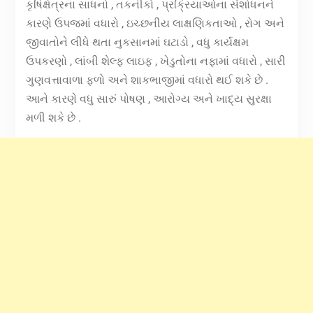
કૃષિક્ષેત્રના સાધનો , તકનીકો , પ્રક્રિયાઓના સંશોધનને
કારણે ઉપજમાં વધારો , ઇચ્છનીય લાક્ષણિકતાઓ , રોગ અને
જીવાતોને લીધે થતા નુકસાનમાં ઘટાડો , વધુ કાર્યક્ષમ
ઉપકરણો , લાંબી શેલ્ફ લાઇફ , ખેડુતોના નફામાં વધારો , સારી
ગુણવત્તાવાળા ફળો અને શાકભાજીમાં વધારો થઈ શકે છે .
આને કારણે વધુ સારું પોષણ , આરોગ્ય અને ખાદ્ય સુરક્ષા
મળી શકે છે .