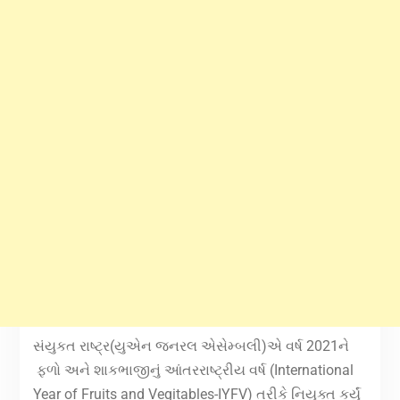
સંયુકત રાષ્ટ્ર(
યુએન જનરલ એસેમ્બલી)
એ વર્ષ 2021ને
ફળો અને શાકભાજીનું આંતરરાષ્ટ્રીય વર્ષ (International
Year of Fruits and Vegitables-IYFV) તરીકે નિયુક્ત કર્યું