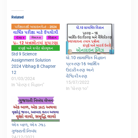
Related
Std 9 Science
ધો.10 સામાજિક વિજ્ઞાન
Assignment Solution
પ્રકરણ-16 આર્થિક
2024 Vibhag B Chapter
ઉદારીકરણ અને
12
વૈશ્વિકીકરણ
01/03/2024
15/07/2022
In "ધોરણ ૯ વિજ્ઞાન"
In "ધોરણ ૧૦"
એક બાળ, એક ઝાડ
ગુજરાતી નિબંધ
24/12/2021