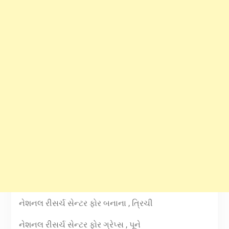
નેશનલ રીસર્ચ સેન્ટર ફોર બનાના , ત્રિચી
નેશનલ રીસર્ચ સેન્ટર ફોર ગ્રેપ્સ , પૂને