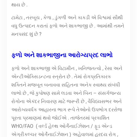
થાય છે .
ટામેટા , તરબૂચ , કેળા , ડુંગળી અને કાકડી એ વિશ્વમાં સૌથી
વધુ ઉત્પાદન કરાતાં ફળો અને શાકભાજી છે . આમાંથી તમને
મનપસંદ શું છે ?
ફળો અને શાકભાજીના આરોગ્યપ્રદ લાભો
ફળો અને શાકભાજી એ વિટામીન , ખનિજતત્વો , રેસા અને
એન્ટીઓક્સિડન્ટના સ્ત્રોત છે . તેમાં રોગપ્રતિકારક
શક્તિને મજબૂત બનાવવા સહિતના અનેક સ્વાથ્ય સંબંધી
લાભો છે , જે કુપોષણ સામે લડવા અને બિન – સંસર્ગજન્ય
રોગોના એકંદર નિવારણ માટે જરૂરી છે , વૈવિધ્યસભર અને
આરોગ્યવર્ધક આહારના ભાગ રૂપે તેઓનો ઉપભોગ દરરોજ
પૂરતા પ્રમાણમાં થવો જોઈએ . તાજેતરમાં પ્રકાશિત
WHO/FAO ( વર્લ્ડ હેલ્થ ઓર્ગેનાઈઝેશન / ફૂડ એન્ડ
એગ્રીકલ્ચર ઓર્ગેનાઈઝેશન ) અહેવાલમાં હ્રદય રોગ ,