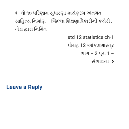
ધો.૧૦ પરિણામ સુધારણા કાર્યક્રમ અંતર્ગત
સાહિત્ય નિર્માણ – જિલ્લા શિક્ષણાધિકારીની કચેરી ,
ખેડા દ્વારા નિર્મિત
std 12 statistics ch-1
ધોરણ 12 આંકડાશાસ્ત્ર
ભાગ – 2 પ્ર. 1 –
સંભાવના
Leave a Reply