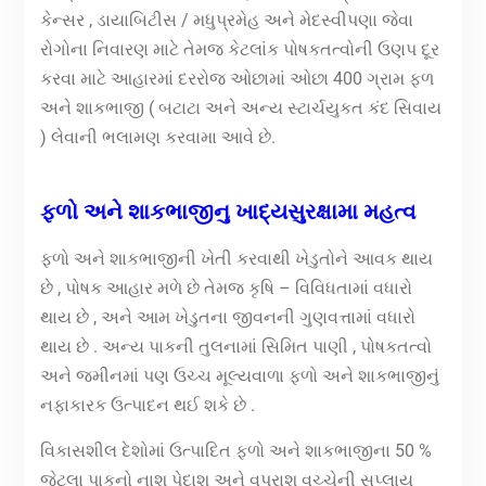
કેન્સર , ડાયાબિટીસ / મધુપ્રમેહ અને મેદસ્વીપણા જેવા
રોગોના નિવારણ માટે તેમજ કેટલાંક પોષકતત્વોની ઉણપ દૂર
કરવા માટે આહારમાં દરરોજ ઓછામાં ઓછા 400 ગ્રામ ફળ
અને શાકભાજી ( બટાટા અને અન્ય સ્ટાર્ચયુકત કંદ સિવાય
) લેવાની ભલામણ કરવામા આવે છે.
ફળો અને શાકભાજીનુ ખાદ્યસુરક્ષામા મહત્વ
ફળો અને શાકભાજીની ખેતી કરવાથી ખેડુતોને આવક થાય
છે , પોષક આહાર મળે છે તેમજ કૃષિ – વિવિધતામાં વધારો
થાય છે , અને આમ ખેડુતના જીવનની ગુણવત્તામાં વધારો
થાય છે . અન્ય પાકની તુલનામાં સિમિત પાણી , પોષકતત્વો
અને જમીનમાં પણ ઉચ્ચ મૂલ્યવાળા ફળો અને શાકભાજીનું
નફાકારક ઉત્પાદન થઈ શકે છે .
વિકાસશીલ દેશોમાં ઉત્પાદિત ફળો અને શાકભાજીના 50 %
જેટલા પાકનો નાશ પેદાશ અને વપરાશ વચ્ચેની સપ્લાય