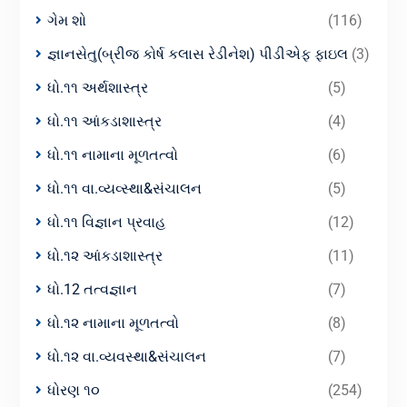
ગેમ શો
(116)
જ્ઞાનસેતુ(બ્રીજ કોર્ષ કલાસ રેડીનેશ) પીડીએફ ફાઇલ
(3)
ધો.૧૧ અર્થશાસ્ત્ર
(5)
ધો.૧૧ આંકડાશાસ્ત્ર
(4)
ધો.૧૧ નામાના મૂળતત્વો
(6)
ધો.૧૧ વા.વ્યવ્સ્થા&સંચાલન
(5)
ધો.૧૧ વિજ્ઞાન પ્રવાહ
(12)
ધો.૧૨ આંકડાશાસ્ત્ર
(11)
ધો.12 તત્વજ્ઞાન
(7)
ધો.૧૨ નામાના મૂળતત્વો
(8)
ધો.૧૨ વા.વ્યવસ્થા&સંચાલન
(7)
ધોરણ ૧૦
(254)