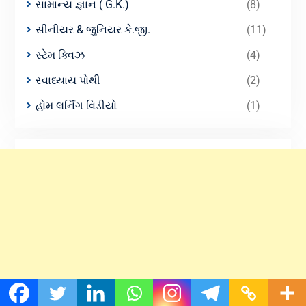
સામાન્ય જ્ઞાન ( G.K.)
(8)
સીનીયર & જુનિયર કે.જી.
(11)
સ્ટેમ ક્વિઝ
(4)
સ્વાધ્યાય પોથી
(2)
હોમ લર્નિંગ વિડીયો
(1)