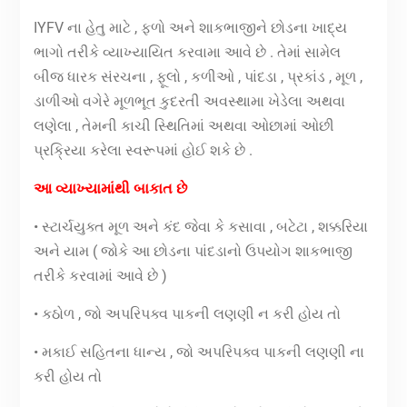
IYFV ના હેતુ માટે , ફળો અને શાકભાજીને છોડના ખાદ્ય
ભાગો તરીકે વ્યાખ્યાયિત કરવામા આવે છે . તેમાં સામેલ
બીજ ધારક સંરચના , ફૂલો , કળીઓ , પાંદડા , પ્રકાંડ , મૂળ ,
ડાળીઓ વગેરે મૂળભૂત કુદરતી અવસ્થામા ખેડેલા અથવા
લણેલા , તેમની કાચી સ્થિતિમાં અથવા ઓછામાં ઓછી
પ્રક્રિયા કરેલા સ્વરૂપમાં હોઈ શકે છે .
આ વ્યાખ્યામાંથી બાકાત છે
• સ્ટાર્ચયુક્ત મૂળ અને કંદ જેવા કે કસાવા , બટેટા , શક્કરિયા
અને યામ ( જોકે આ છોડના પાંદડાનો ઉપયોગ શાકભાજી
તરીકે કરવામાં આવે છે )
• કઠોળ , જો અપરિપક્વ પાકની લણણી ન કરી હોય તો
• મકાઈ સહિતના ધાન્ય , જો અપરિપક્વ પાકની લણણી ના
કરી હોય તો