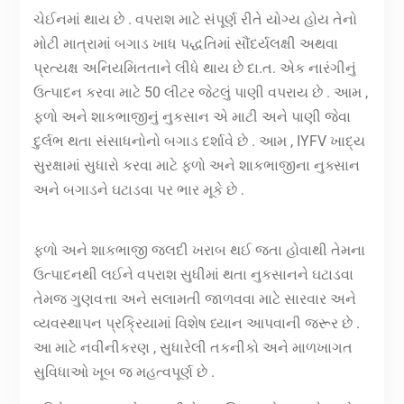
ચેઈનમાં થાય છે . વપરાશ માટે સંપૂર્ણ રીતે યોગ્ય હોય તેનો
મોટી માત્રામાં બગાડ ખાધ પદ્ધતિમાં સૌંદર્યલક્ષી અથવા
પ્રત્યક્ષ અનિયમિતતાને લીધે થાય છે દા.ત. એક નારંગીનું
ઉત્પાદન કરવા માટે 50 લીટર જેટલું પાણી વપરાય છે . આમ ,
ફળો અને શાકભાજીનું નુકસાન એ માટી અને પાણી જેવા
દુર્લભ થતા સંસાધનોનો બગાડ દર્શાવે છે . આમ , IYFV ખાદ્ય
સુરક્ષામાં સુધારો કરવા માટે ફળો અને શાકભાજીના નુક્સાન
અને બગાડને ઘટાડવા પર ભાર મૂકે છે .
ફળો અને શાકભાજી જલદી ખરાબ થઈ જતા હોવાથી તેમના
ઉત્પાદનથી લઈને વપરાશ સુધીમાં થતા નુકસાનને ઘટાડવા
તેમજ ગુણવત્તા અને સલામતી જાળવવા માટે સારવાર અને
વ્યવસ્થાપન પ્રક્રિયામાં વિશેષ ધ્યાન આપવાની જરૂર છે .
આ માટે નવીનીકરણ , સુધારેલી તકનીકો અને માળખાગત
સુવિધાઓ ખૂબ જ મહત્વપૂર્ણ છે .