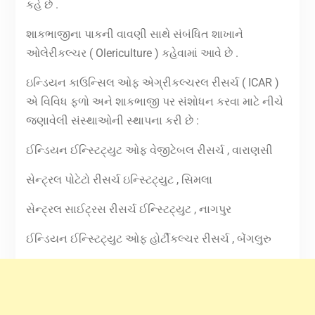
કહે છે .
શાકભાજીના પાકની વાવણી સાથે સંબંધિત શાખાને
ઓલેરીકલ્ચર ( Olericulture ) કહેવામાં આવે છે .
ઇન્ડિયન કાઉન્સિલ ઓફ એગ્રીકલ્ચરલ રીસર્ચ ( ICAR )
એ વિવિધ ફળો અને શાકભાજી પર સંશોધન કરવા માટે નીચે
જણાવેલી સંસ્થાઓની સ્થાપના કરી છે :
ઈન્ડિયન ઈન્સ્ટિટ્યુટ ઓફ વેજીટેબલ રીસર્ચ , વારાણસી
સેન્ટ્રલ પોટેટો રીસર્ચ ઇન્સ્ટિટ્યુટ , સિમલા
સેન્ટ્રલ સાઈટ્રસ રીસર્ચ ઈન્સ્ટિટ્યુટ , નાગપુર
ઈન્ડિયન ઈન્સ્ટિટ્યુટ ઓફ હોર્ટીકલ્ચર રીસર્ચ , બેંગલુરુ