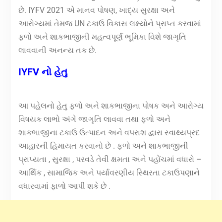
છે. IYFV 2021 એ માનવ પોષણ, ખાદ્ય સુરક્ષા અને
આરોગ્યમાં તેમજ UN ટકાઉ વિકાસ લક્ષ્યોને પ્રાપ્ત કરવામાં
ફળો અને શાકભાજીની મહત્વપૂર્ણ ભૂમિકા વિશે જાગૃતિ
લાવવાની અનન્ય તક છે.
IYFV નો હેતુ
આ પહેલનો હેતુ ફળો અને શાકભાજીના પોષક અને આરોગ્ય
વિષયક લાભો અંગે જાગૃતિ લાવવા તથા ફળો અને
શાકભાજીના ટકાઉ ઉત્પાદન અને વપરાશ દ્વારા સ્વાથ્યપ્રદ
આહારની હિમાયત કરવાનો છે . ફળો અને શાકભાજીની
પ્રાપ્યતા , સુરક્ષા , પરવડે તેવી ક્ષમતા અને પહોંચમાં વધારો –
આર્થિક , સામાજિક અને પર્યાવરણીય સ્થિરતા ટકાઉપણાને
વધારવામાં ફાળો આપી શકે છે .