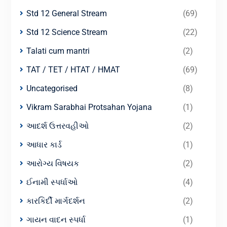
Std 12 General Stream
(69)
Std 12 Science Stream
(22)
Talati cum mantri
(2)
TAT / TET / HTAT / HMAT
(69)
Uncategorised
(8)
Vikram Sarabhai Protsahan Yojana
(1)
આદર્શ ઉત્તરવહીઓ
(2)
આધાર કાર્ડ
(1)
આરોગ્ય વિષયક
(2)
ઈનામી સ્પર્ધાઓ
(4)
કારકિર્દી માર્ગદર્શન
(2)
ગાયન વાદન સ્પર્ધા
(1)