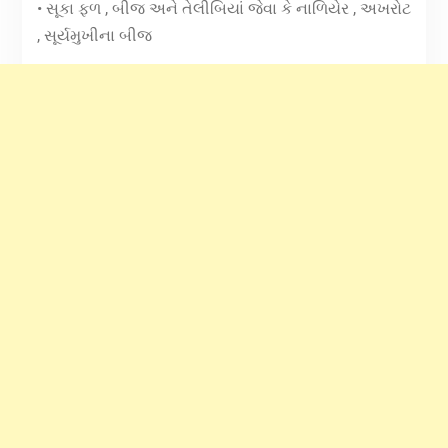
• સૂકા ફળ , બીજ અને તેલીબિયાં જેવા કે નાળિયેર , અખરોટ
, સૂર્યમુખીના બીજ