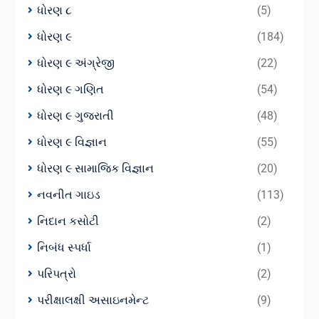
ધોરણ ૮
(5)
ધોરણ ૯
(184)
ધોરણ ૯ અંગ્રેજી
(22)
ધોરણ ૯ ગણિત
(54)
ધોરણ ૯ ગુજરાતી
(48)
ધોરણ ૯ વિજ્ઞાન
(55)
ધોરણ ૯ સામાજિક વિજ્ઞાન
(20)
નવનીત ગાઇડ
(113)
નિદાન કસોટી
(2)
નિબંધ સ્પર્ધા
(1)
પરિપત્રો
(2)
પરીક્ષાલક્ષી અસાઇનમેન્ટ
(9)