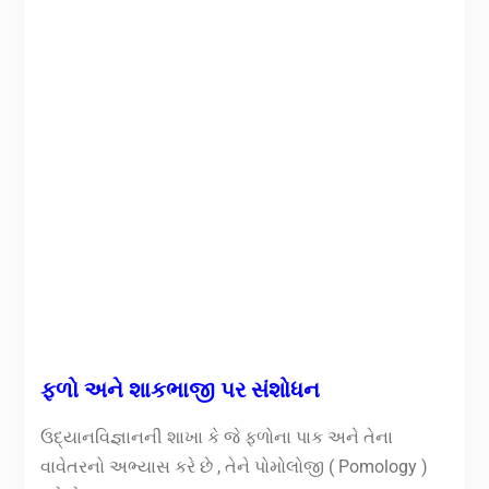
ફળો અને શાકભાજી પર સંશોધન
ઉદ્યાનવિજ્ઞાનની શાખા કે જે ફળોના પાક અને તેના
વાવેતરનો અભ્યાસ કરે છે , તેને પોમોલોજી ( Pomology )