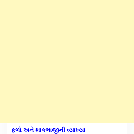
ફળો અને શાકભાજીની વ્યાખ્યા