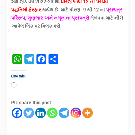
શૈક્ષણિક વર્ષ 2022-23 થી
ધોરણ 9 થી 12 ની પરીક્ષા
પદ્વતિમાં ફેરફાર
થયેલ છે. માટે ધોરણ -9 થી 12 ના
પ્રશ્નપત્ર
પરિરૂપ, ગુણભાર અને નમૂનાના પ્રશ્નપત્રો
મેળવવા માટે નીચે
આપેલ લિંક પર ક્લિક કરો.
WhatsApp
Telegram
Facebook
Share
Like this:
Plz share this post