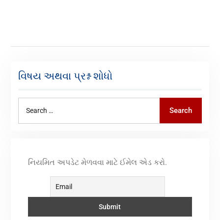
વિષય અથવા પ્રશ્ન શોધો
Search
નિયમિત અપડેટ મેળવવા માટે ઈમેલ એડ કરો.