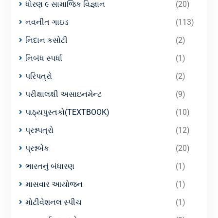
ધોરણ ૯ સામાજિક વિજ્ઞાન
(20)
નવનીત ગાઇડ
(113)
નિદાન કસોટી
(2)
નિબંધ સ્પર્ધા
(1)
પરિપત્રો
(2)
પરીક્ષાલક્ષી અસાઇનમેન્ટ
(9)
પાઠ્યપુસ્તકો(TEXTBOOK)
(10)
પ્રશ્નપત્રો
(12)
પ્રશ્નબેંક
(20)
ભારતનું બંધારણ
(1)
માસવાર આયોજન
(1)
મોટીવેશનલ સ્પીચ
(1)