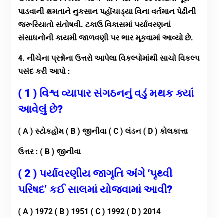
પાડવાની ક્ષમતાને નુકસાન પહોંચાડ્યા વિના વર્તમાન પેઢીની
જરૂરિયાતો સંતોષવી. ટકાઉ વિકાસમાં પર્યાવરણનાં
સંસાધનોની કાયમી જાળવણી પર ભાર મૂકવામાં આવ્યો છે.
4. નીચેના પ્રશ્નોના ઉત્તરો આપેલા વિકલ્પોમાંથી સાચો વિકલ્પ
પસંદ કરી આપો :
( 1 ) વિશ્વ વ્યાપાર સંગઠનનું વડું મથક ક્યાં
આવેલું છે?
( A ) સ્ટોકહોમ ( B ) જીનીવા ( C ) લંડન ( D ) કોલકાત્તા
ઉત્તર : ( B ) જીનીવા
( 2 ) પર્યાવરણીય જાગૃતિ અંગે ‘પૃથ્વી
પરિષદ’ કઈ સાલમાં યોજવામાં આવી?
( A ) 1972 ( B ) 1951 ( C ) 1992 ( D ) 2014