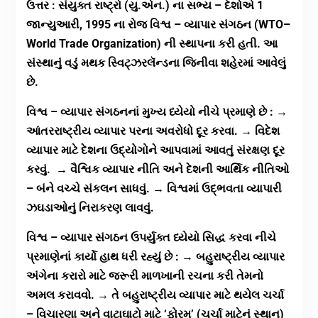
ઉત્તર : સંયુક્ત રાષ્ટ્રો (યુ.એન.) ના સભ્ય – દેશોએ 1
જાન્યુઆરી, 1995 ના રોજ વિશ્વ – વ્યાપાર સંગઠન (WTO–
World Trade Organization) ની સ્થાપના કરી હતી. આ
સંસ્થાનું વડું મથક સ્વિટ્ઝરલૅન્ડના જિનીવા શહેરમાં આવેલું
છે.
વિશ્વ – વ્યાપાર સંગઠનનાં મુખ્ય ધ્યેયો નીચે પ્રમાણે છે : →
આંતરરાષ્ટ્રીય વ્યાપાર પરના અવરોધો દૂર કરવા. → વિદેશ
વ્યાપાર માટે દેશના ઉદ્યોગોને આપવામાં આવતું સંરક્ષણ દૂર
કરવું. → વૈશ્વિક વ્યાપાર નીતિ અને દેશની આર્થિક નીતિઓ
– બંને વચ્ચે સંકલન સાધવું. → વિશ્વમાં ઉદ્ભવતા વ્યાપારી
ઝઘડાઓનું નિરાકરણ લાવવું.
વિશ્વ – વ્યાપાર સંગઠન ઉપર્યુક્ત ધ્યેયો સિદ્ધ કરવા નીચે
પ્રમાણેનાં કાર્યો હાથ ધરી રહ્યું છે : → બહુરાષ્ટ્રીય વ્યાપાર
અંગેના કરારો માટે જરૂરી માળખાની રચના કરી તેમનો
અમલ કરાવવો. → તે બહુરાષ્ટ્રીય વ્યાપાર માટે થયેલ ચર્ચા
– વિચારણા અને વાટાઘાટો માટે ‘ફોરમ’ (ચર્ચા માટેનું સ્થાન)