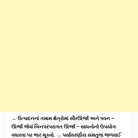
→ ઉત્પાદનનાં તમામ ક્ષેત્રોમાં સૌરઊર્જા અને પવન –
ઊર્જા જેવાં બિનપરંપરાગત ઊર્જા – સાધનોનો ઉપયોગ
વધારવા પર ભાર મૂકવો. → પર્યાવરણીય સમતુલા જળવાઈ