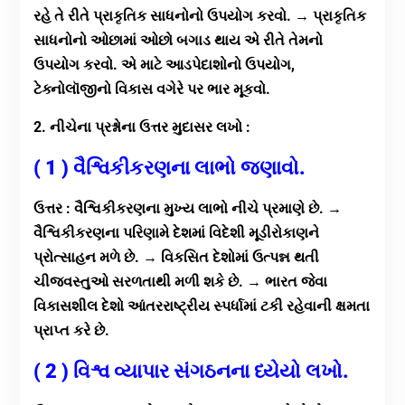
રહે તે રીતે પ્રાકૃતિક સાધનોનો ઉપયોગ કરવો. → પ્રાકૃતિક
સાધનોનો ઓછામાં ઓછો બગાડ થાય એ રીતે તેમનો
ઉપયોગ કરવો. એ માટે આડપેદાશોનો ઉપયોગ,
ટેક્નોલૉજીનો વિકાસ વગેરે પર ભાર મૂકવો.
2. નીચેના પ્રશ્નોના ઉત્તર મુદાસર લખો :
( 1 ) વૈશ્વિકીકરણના લાભો જણાવો.
ઉત્તર : વૈશ્વિકીકરણના મુખ્ય લાભો નીચે પ્રમાણે છે. →
વૈશ્વિકીકરણના પરિણામે દેશમાં વિદેશી મૂડીરોકાણને
પ્રોત્સાહન મળે છે. → વિકસિત દેશોમાં ઉત્પન્ન થતી
ચીજવસ્તુઓ સરળતાથી મળી શકે છે. → ભારત જેવા
વિકાસશીલ દેશો આંતરરાષ્ટ્રીય સ્પર્ધામાં ટકી રહેવાની ક્ષમતા
પ્રાપ્ત કરે છે.
( 2 ) વિશ્વ વ્યાપાર સંગઠનના ધ્યેયો લખો.