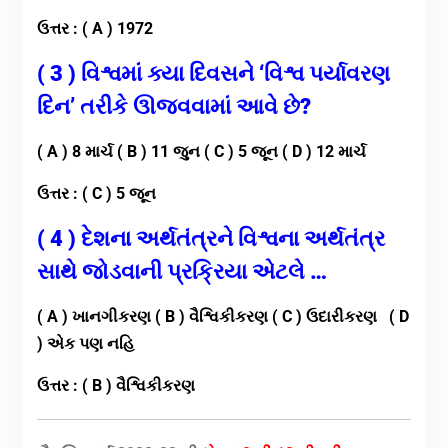
ઉત્તર : ( A ) 1972
( 3 ) વિશ્વમાં ક્યા દિવસને ‘વિશ્વ પર્યાવરણ
દિન’ તરીકે ઊજવવામાં આવે છે?
( A ) 8 માર્ચ ( B ) 11 જુન ( C ) 5 જૂન ( D ) 12 માર્ચ
ઉત્તર : ( C ) 5 જૂન
( 4 ) દેશના અર્થતંત્રને વિશ્વના અર્થતંત્ર
સાથે જોડવાની પ્રક્રિયા એટલે …
( A ) ખાનગીકરણ ( B ) વૈશ્વિકીકરણ ( C ) ઉદારીકરણ ( D
) એક પણ નહિ
ઉત્તર : ( B ) વૈશ્વિકીકરણ