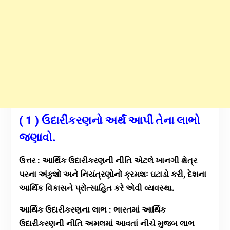
( 1 ) ઉદારીકરણનો અર્થ આપી તેના લાભો
જણાવો.
ઉત્તર : આર્થિક ઉદારીકરણની નીતિ એટલે ખાનગી ક્ષેત્ર
પરના અંકુશો અને નિયંત્રણોનો ક્રમશઃ ઘટાડો કરી, દેશના
આર્થિક વિકાસને પ્રોત્સાહિત કરે એવી વ્યવસ્થા.
આર્થિક ઉદારીકરણના લાભ : ભારતમાં આર્થિક
ઉદારીકરણની નીતિ અમલમાં આવતાં નીચે મુજબ લાભ