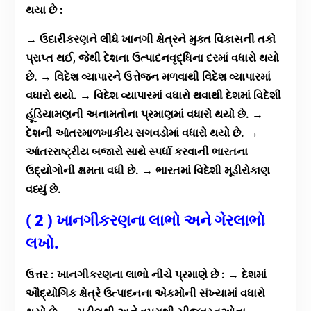
થયા છે :
→ ઉદારીકરણને લીધે ખાનગી ક્ષેત્રને મુક્ત વિકાસની તકો
પ્રાપ્ત થઈ, જેથી દેશના ઉત્પાદનવૃદ્ધિના દરમાં વધારો થયો
છે. → વિદેશ વ્યાપારને ઉત્તેજન મળવાથી વિદેશ વ્યાપારમાં
વધારો થયો. → વિદેશ વ્યાપારમાં વધારો થવાથી દેશમાં વિદેશી
હૂંડિયામણની અનામતોના પ્રમાણમાં વધારો થયો છે. →
દેશની આંતરમાળખાકીય સગવડોમાં વધારો થયો છે. →
આંતરરાષ્ટ્રીય બજારો સાથે સ્પર્ધા કરવાની ભારતના
ઉદ્યોગોની ક્ષમતા વધી છે. → ભારતમાં વિદેશી મૂડીરોકાણ
વધ્યું છે.
( 2 ) ખાનગીકરણના લાભો અને ગેરલાભો
લખો.
ઉત્તર : ખાનગીકરણના લાભો નીચે પ્રમાણે છે : → દેશમાં
ઔદ્યોગિક ક્ષેત્રે ઉત્પાદનના એકમોની સંખ્યામાં વધારો