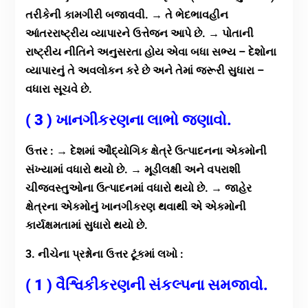
તરીકેની કામગીરી બજાવવી. → તે ભેદભાવહીન
આંતરરાષ્ટ્રીય વ્યાપારને ઉત્તેજન આપે છે. → પોતાની
રાષ્ટ્રીય નીતિને અનુસરતા હોય એવા બધા સભ્ય – દેશોના
વ્યાપારનું તે અવલોકન કરે છે અને તેમાં જરૂરી સુધારા –
વધારા સૂચવે છે.
( 3 ) ખાનગીકરણના લાભો જણાવો.
ઉત્તર : → દેશમાં ઔદ્યોગિક ક્ષેત્રે ઉત્પાદનના એકમોની
સંખ્યામાં વધારો થયો છે. → મૂડીલક્ષી અને વપરાશી
ચીજવસ્તુઓના ઉત્પાદનમાં વધારો થયો છે. → જાહેર
ક્ષેત્રના એકમોનું ખાનગીકરણ થવાથી એ એકમોની
કાર્યક્ષમતામાં સુધારો થયો છે.
3. નીચેના પ્રશ્નોના ઉત્તર ટૂંકમાં લખો :
( 1 ) વૈશ્વિકીકરણની સંકલ્પના સમજાવો.