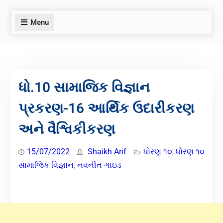
Menu
ધો.10 સામાજિક વિજ્ઞાન
પ્રકરણ-16 આર્થિક ઉદારીકરણ
અને વૈશ્વિકીકરણ
15/07/2022
Shaikh Arif
ધોરણ ૧૦
,
ધોરણ ૧૦
સામાજિક વિજ્ઞાન
,
નવનીત ગાઇડ