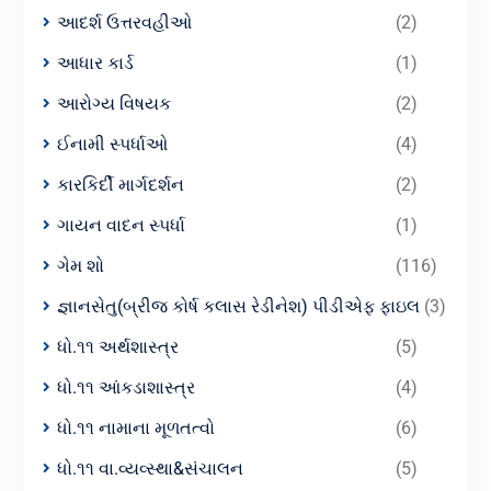
આદર્શ ઉત્તરવહીઓ
(2)
આધાર કાર્ડ
(1)
આરોગ્ય વિષયક
(2)
ઈનામી સ્પર્ધાઓ
(4)
કારકિર્દી માર્ગદર્શન
(2)
ગાયન વાદન સ્પર્ધા
(1)
ગેમ શો
(116)
જ્ઞાનસેતુ(બ્રીજ કોર્ષ કલાસ રેડીનેશ) પીડીએફ ફાઇલ
(3)
ધો.૧૧ અર્થશાસ્ત્ર
(5)
ધો.૧૧ આંકડાશાસ્ત્ર
(4)
ધો.૧૧ નામાના મૂળતત્વો
(6)
ધો.૧૧ વા.વ્યવ્સ્થા&સંચાલન
(5)