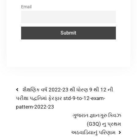
Email
શૈક્ષણિક વર્ષ 2022-23 થી ધોરણ 9 થી 12 ની
પરીક્ષા પદ્વતિમાં ફેરફાર std-9-to-12-exam-
pattern-2022-23
ગુજરાત જ્ઞાનગુરુ ક્વિઝ
(G3Q) નુ પ્રથમ
અ‍ઠવાડિયાનું પરિણામ