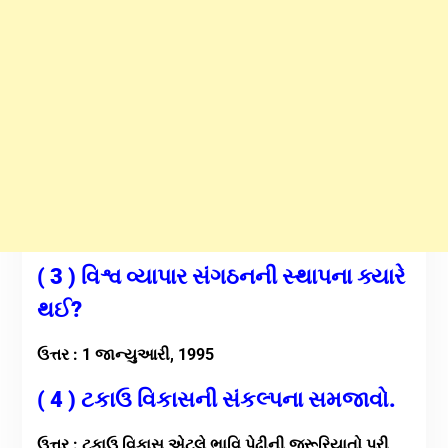
( 3 ) વિશ્વ વ્યાપાર સંગઠનની સ્થાપના ક્યારે
થઈ?
ઉત્તર : 1 જાન્યુઆરી, 1995
( 4 ) ટકાઉ વિકાસની સંકલ્પના સમજાવો.
ઉત્તર : ટકાઉ વિકાસ એટલે ભાવિ પેઢીની જરૂરિયાતો પૂરી