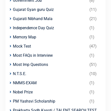
Government Job
(6)
Gujarat Gyan guru Quiz
(11)
Gujarati Nibhand Mala
(21)
Independence Day Quiz
(1)
Memory Map
(1)
Mock Test
(47)
Most FAQs in Interview
(1)
Most Imp Questions
(51)
N.T.S.E.
(10)
NMMS-EXAM
(1)
Nobel Prize
(1)
PM Yashsvi Scholarship
(1)
Prakharta Sodh Kasoti / TALENT SEARCH TEST