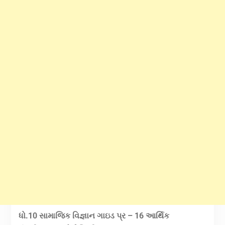
ધો.10 સામાજિક વિજ્ઞાન ગાઇડ પ્ર – 16 આર્થિક