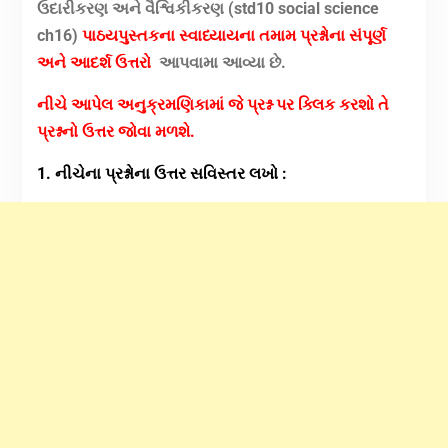
ઉદારીકરણ અને વૈશ્વિકીકરણ (std10 social science
ch16)
પાઠયપુસ્તકના સ્વાધ્યાયના તમામ પ્રશ્નોના સંપૂર્ણ
અને આદર્શ ઉત્તરો
આપવામા આવ્યા છે.
નીચે આપેલ અનુક્રમણિકામાં જે પ્રશ્ન પર ક્લિક કરશો તે
પ્રશ્નનો ઉત્તર જોવા મળશે.
1. નીચેના પ્રશ્નોના ઉત્તર સવિસ્તર લખો :