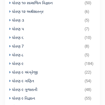
ધોરણ ૧૦ સામાજિક વિજ્ઞાન
(50)
ધોરણ ૧૨ અર્થશાસ્ત્ર
(6)
ધોરણ ૩
(5)
ધોરણ ૫
(7)
ધોરણ ૬
(10)
ધોરણ 7
(8)
ધોરણ ૮
(5)
ધોરણ ૯
(184)
ધોરણ ૯ અંગ્રેજી
(22)
ધોરણ ૯ ગણિત
(54)
ધોરણ ૯ ગુજરાતી
(48)
ધોરણ ૯ વિજ્ઞાન
(55)