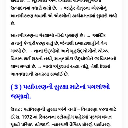
થયો છે. → મૂડીલક્ષી અને વપરાશી ચીજવસ્તુઓના
ઉત્પાદનમાં વધારો થયો છે. → જાહેર ક્ષેત્રના એકમોનું
ખાનગીકરણ થવાથી એ એકમોની કાર્યક્ષમતામાં સુધારો થયો
છે.
ખાનગીકરણના ગેરલાભો નીચે પ્રમાણે છે : → આર્થિક
સત્તાનું કેન્દ્રીકરણ થયું છે, જેનાથી ઇજારાશાહીને વેગ
મળ્યો છે. → નાના ઉદ્યોગો અને ગૃહઉદ્યોગોનો યોગ્ય
વિકાસ થઈ શકતો નથી, માત્ર મોટા ઉદ્યોગોને જ વિકાસનો
લાભ મળ્યો છે. → ભાવો અંકુશમાં રહ્યા નહિ, તેથી દેશમાં
ભાવવધારાની સમસ્યા સર્જાઈ છે.
( 3 ) પર્યાવરણની સુરક્ષા માટેનાં પગલાંઓ
જણાવો.
ઉત્તર : પર્યાવરણની સુરક્ષા અંગે ચર્ચા – વિચારણા કરવા માટે
ઈ.સ. 1972 માં સ્વિડનના સ્ટૉકહોમ શહેરમાં પ્રથમ વખત
પૃથ્વી પરિષદ યોજાઈ. ત્યારપછી વૈશ્વિક ધોરણે પર્યાવરણ