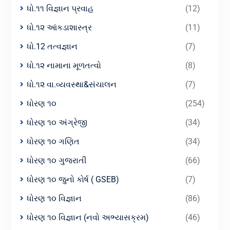
ધો.૧૧ વિજ્ઞાન પ્રવાહ
(12)
ધો.૧૨ આંકડાશાસ્ત્ર
(11)
ધો.12 તત્વજ્ઞાન
(7)
ધો.૧૨ નામાના મૂળતત્વો
(8)
ધો.૧૨ વા.વ્યવસ્થા&સંચાલન
(7)
ધોરણ ૧૦
(254)
ધોરણ ૧૦ અંગ્રેજી
(34)
ધોરણ ૧૦ ગણિત
(34)
ધોરણ ૧૦ ગુજરાતી
(66)
ધોરણ ૧૦ જુનો કોર્ષ ( GSEB)
(7)
ધોરણ ૧૦ વિજ્ઞાન
(86)
ધોરણ ૧૦ વિજ્ઞાન (નવો અભ્યાસક્રમ)
(46)