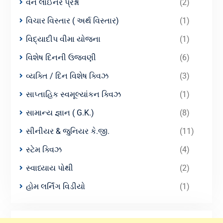
વન લાઈનર પ્રશ્નો
(2)
વિચાર વિસ્તાર ( અર્થ વિસ્તાર)
(1)
વિદ્યાદીપ વીમા યોજના
(1)
વિશેષ દિનની ઉજવણી
(6)
વ્યક્તિ / દિન વિશેષ ક્વિઝ
(3)
સાપ્તાહિક સ્વમૂલ્યાંકન ક્વિઝ
(1)
સામાન્ય જ્ઞાન ( G.K.)
(8)
સીનીયર & જુનિયર કે.જી.
(11)
સ્ટેમ ક્વિઝ
(4)
સ્વાધ્યાય પોથી
(2)
હોમ લર્નિંગ વિડીયો
(1)