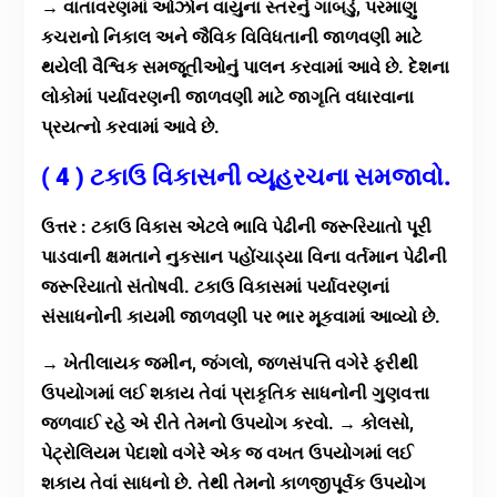
→
વાતાવરણમાં ઓઝોન વાયુના સ્તરનું ગાબડું, પરમાણુ
કચરાનો નિકાલ અને જૈવિક વિવિધતાની જાળવણી માટે
થયેલી વૈશ્વિક સમજૂતીઓનું પાલન કરવામાં આવે છે. દેશના
લોકોમાં પર્યાવરણની જાળવણી માટે જાગૃતિ વધારવાના
પ્રયત્નો કરવામાં આવે છે.
( 4 ) ટકાઉ વિકાસની વ્યૂહરચના સમજાવો.
ઉત્તર : ટકાઉ વિકાસ એટલે ભાવિ પેઢીની જરૂરિયાતો પૂરી
પાડવાની ક્ષમતાને નુકસાન પહોંચાડ્યા વિના વર્તમાન પેઢીની
જરૂરિયાતો સંતોષવી. ટકાઉ વિકાસમાં પર્યાવરણનાં
સંસાધનોની કાયમી જાળવણી પર ભાર મૂકવામાં આવ્યો છે.
→ ખેતીલાયક જમીન, જંગલો, જળસંપત્તિ વગેરે ફરીથી
ઉપયોગમાં લઈ શકાય તેવાં પ્રાકૃતિક સાધનોની ગુણવત્તા
જળવાઈ રહે એ રીતે તેમનો ઉપયોગ કરવો. → કોલસો,
પેટ્રોલિયમ પેદાશો વગેરે એક જ વખત ઉપયોગમાં લઈ
શકાય તેવાં સાધનો છે. તેથી તેમનો કાળજીપૂર્વક ઉપયોગ