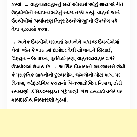
કરવો. → વાહનવ્યવહારનું ખર્ચ ઓછામાં ઓછું થાય એ રીતે
ઉદ્યોગોની સ્થાપના માટેનું સ્થળ નક્કી કરવું. વાહનો અને
ઉદ્યોગોમાં ‘પર્યાવરણ મિત્ર ટેક્નોલૉજી’નો ઉપયોગ વધે
તેવા પ્રયાસો કરવા.
→ અનેક ઉપયોગો ધરાવતાં સાધનોને બધા જ ઉપયોગોમાં
લેવાં. જેમ કે ભારતમાં દામોદર વેલી યોજનાને સિંચાઈ,
વિદ્યુત – ઉત્પાદન, પૂરનિયંત્રણ, વાહનવ્યવહાર વગેરે
ઉપયોગમાં લેવાય છે. → આર્થિક વિકાસની આડઅસરો જેવી
કે પ્રાકૃતિક સાધનોનો દુરુપયોગ, જંગલોનો મોટા પાયા પર
વિનાશ, ઔદ્યોગિક કચરાનો બિનઆયોજિત નિકાલ, ઝેરી
રસાયણો, કેમિકલ્સયુક્ત ગંદું પાણી, ગંદા વસવાટો વગેરે પર
કાયદાકીય નિયંત્રણો મૂકવાં.