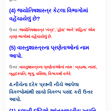
(4) જ્યોતિષશાસ્ત્ર કેટલા વિભાગોમાં
વહેંચાયેલું છે?
ઉત્તર :
જ્યોતિષશાસ્ત્ર ‘તંત્ર’, ‘હોરા’ અને ‘સંહિતા’ એમ
ત્રણ ભાગોમાં વહેંચાયેલું છે.
(5) વાસ્તુશાસ્ત્રના પ્રણેતાઓનાં નામ
આપો.
ઉત્તર :
વાસ્તુશાસ્ત્રના પ્રણેતાઓનાં નામ : બ્રહ્મા, નારદ,
બૃહદસ્પતિ, ભૃગુ, વસિષ્ઠ, વિશ્વકર્મા વગેરે.
4.નીચેના દરેક પ્રશ્નની નીચે આપેલા
વિકલ્પોમાંથી સાચો વિકલ્પ પસંદ કરી ઉત્તર
આપો.
(1) કલાની દૃષ્ટિએ આંતરરાષ્ટ્રીય ખ્યાતિ