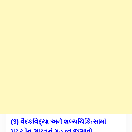
(3) વૈદકવિદ્યા અને શલ્યચિકિત્સામાં
પ્રાચીન ભારતનું મહત્ત્વ જણાવો.