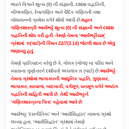
ભારતે વિશ્વને શૂન્ય (0) ની સંજ્ઞાની, દશાંશ-પદ્ધતિની,
બીજગણિત, રેખાગણિત અને વૈદિક ગણિતની તથા
બોધાયનનો પ્રમેય વગેરે શોધો આપી છે.
મહાન
ગણિતશાસ્ત્રી આર્યભટ્ટે શૂન્ય (0) ની સંજ્ઞાની અને દશાંશ
પદ્ધતિની શોધ કરી હતી. તેમણે તેમના ‘આર્યભટ્ટીયમ્’
ગ્રંથમાં π(પાઈ)ની કિંમત 22/7(3.14) જેટલી થાય છે એવું
જણાવ્યું હતું.
તેમણે પ્રતિપાદન કરેલું છે કે, ગોલક (ગોળા) ના પરિઘ અને
વ્યાસના ગુણોત્તરને દર્શાવતો અચલાંક π (પાઈ) છે.
આર્યભટ્ટે
તેમના ગ્રંથોમાં ભાગાકારની આધુનિક પદ્ધતિ, ગુણાકાર,
ભાગાકાર, સરવાળા, બાદબાકી, વર્ગમૂળ, ઘનમૂળ વગેરે અષ્ટાંગ
પદ્ધતિની માહિતી આપી છે. તેથી આર્યભટ્ટને
‘ગણિતશાસ્ત્રના પિતા’ કહેવામાં આવે છે.
આર્યભટ્ટ ‘દસગીતિકા’ અને ‘આર્યસિદ્ધાંત’ નામના ગ્રંથો
લખ્યા હતા. ‘આર્યસિદ્ધાંત’ ગ્રંથમાં તેમણે