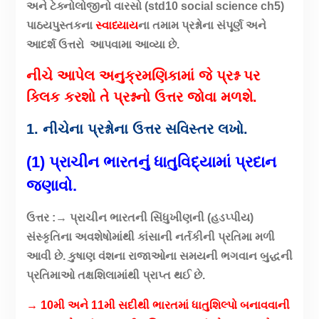
અને ટેક્નોલોજીનો વારસો (std10 social science ch5)
પાઠયપુસ્તકના
સ્વાધ્યાય
ના તમામ પ્રશ્નોના સંપૂર્ણ અને
આદર્શ ઉત્તરો આપવામા આવ્યા છે.
નીચે આપેલ અનુક્રમણિકામાં જે પ્રશ્ન પર
ક્લિક કરશો તે પ્રશ્નનો ઉત્તર જોવા મળશે.
1. નીચેના પ્રશ્નોના ઉત્તર સવિસ્તર લખો.
(1) પ્રાચીન ભારતનું ધાતુવિદ્યામાં પ્રદાન
જણાવો.
ઉત્તર :→ પ્રાચીન ભારતની સિંધુખીણની (હડપ્પીય)
સંસ્કૃતિના અવશેષોમાંથી કાંસાની નર્તકીની પ્રતિમા મળી
આવી છે. કુષાણ વંશના રાજાઓના સમયની ભગવાન બુદ્ધની
પ્રતિમાઓ તક્ષશિલામાંથી પ્રાપ્ત થઈ છે.
→ 10મી અને 11મી સદીથી ભારતમાં ધાતુશિલ્પો બનાવવાની