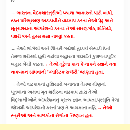
છે.
→ ભારતના વૈદકશાસ્ત્રીઓ પ્યાલા આકારનો પાટો બાંધી,
રક્ત પરિભ્રમણ અટકાવીને વાઢકાપ કરતા.તેઓ પેઢુ અને
મૂત્રાશયના ઑપરેશનો કરતા. તેઓ સારણગાંઠ, મોતિયો,
પથરી અને હરસ મસા નાબૂદ કરતા.
→ તેઓ ભાંગેલાં અને ઊતરી ગયેલાં હાડકાં બેસાડી દેતાં
તેમજ શરીરમાં ઘૂસી ગયેલા બહારના પદાર્થોને કુશળતાપૂર્વક
બહાર ખેંચી કાઢતા
→ તેઓ તૂટેલા કાન કે નાકને સ્થાને નવા
નાક-કાન સાંધવાની ‘પ્લાસ્ટિક સર્જરી’ જાણતા હતા.
→ તેઓ વાઢકાપનાં હથિયારો બનાવતા તેમજ મીણનાં
પૂતળાંના અથવા મૃત શરીરના વાઢકાપ દ્વારા તેઓ
વિદ્યાર્થીઓને ઑપરેશનનું પ્રત્ય જ્ઞાન આપતા.પ્રસૂતિ વેળા
જોખમી ઑપરેશનો કરતાં પણ તે અચકાતા નહિ.
→ તેઓ
સ્ત્રીઓ અને બાળકોના રોગોના નિષ્ણાત હતા.