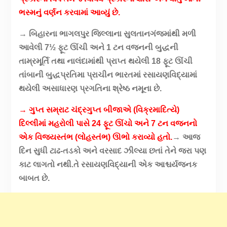
ભસ્મનું વર્ણન કરવામાં આવ્યું છે.
→ બિહારના ભાગલપુર જિલ્લાના સુલતાનગંજમાંથી મળી
આવેલી 7½ ફૂટ ઊંચી અને 1 ટન વજનની બુદ્ધની
તામ્રમૂર્તિ તથા નાલંદામાંથી પ્રાપ્ત થયેલી 18 ફૂટ ઊંચી
તાંબાની બુદ્ધપ્રતિમા પ્રાચીન ભારતમાં રસાયણવિદ્યામાં
થયેલી અસાધારણ પ્રગતિના શ્રેષ્ઠ નમૂના છે.
→ ગુપ્ત સમ્રાટ ચંદ્રગુપ્ત બીજાએ (વિક્રમાદિત્યે)
દિલ્લીમાં મહરોલી પાસે 24 ફૂટ ઊંચો અને 7 ટન વજનનો
એક વિજયસ્તંભ (લોહસ્તંભ) ઊભો કરાવ્યો હતો.
→ આજ
દિન સુધી ટાઢ-તડકો અને વરસાદ ઝીલ્યા છતાં તેને જરા પણ
કાટ લાગતો નથી.તે રસાયણવિદ્યાની એક આશ્ચર્યજનક
બાબત છે.