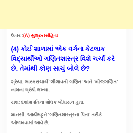
ઉત્તર :
(A) સુશ્રુતસંહિતા
(4) કોઈ શાળામાં એક વર્ગના કેટલાક
વિદ્યાર્થીઓ ગણિતશાસ્ત્ર વિશે ચર્ચા કરે
છે. તેમાંથી કોણ સાચું બોલે છે?
શ્રેયા: ભાસ્કરાચાર્યે ‘લીલાવતી ગણિત’ અને ‘બીજગણિત’
નામના ગ્રંથો લખ્યા.
યશ: દશાંશપતિના શોધક બોધાયન હતા.
માનસી: આર્યભટ્ટને ‘ગણિતશાસ્ત્રના પિતા’ તરીકે
ઓળખવામાં આવે છે.