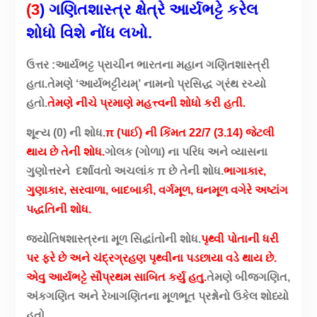
(3
) ગણિતશાસ્ત્ર ક્ષેત્રે આર્યભટ્ટે કરેલ
શોધો વિશે નોંધ લખો.
ઉત્તર :આર્યભટ્ટ પ્રાચીન ભારતના મહાન ગણિતશાસ્ત્રી
હતા.તેમણે ‘આર્યભટ્ટીયમ્’ નામનો પ્રસિદ્ધ ગ્રંથ રચ્યો
હતો.
તેમણે નીચે પ્રમાણે મહત્ત્વની શોધો કરી હતી.
શૂન્ય (0) ની શોધ.
π (પાઈ) ની કિંમત 22/7 (3.14) જેટલી
થાય છે તેની શોધ.
ગોલક (ગોળા) ના પરિધ અને વ્યાસના
ગુણોત્તરને દર્શાવતો અચલાંક π છે તેની શોધ.
ભાગાકાર,
ગુણાકાર, સરવાળા, બાદબાકી, વર્ગમૂળ, ઘનમૂળ વગેરે અષ્ટાંગ
પદ્ધતિની શોધ.
જયોતિષશાસ્ત્રના મૂળ સિદ્વાંતોની શોધ.
પૃથ્વી પોતાની ધરી
પર ફરે છે અને ચંદ્રગ્રહણ પૃથ્વીના પડછાયા વડે થાય છે.
એવુ આર્યભટ્ટે સૌપ્રથમ સાબિત કર્યુ હતુ.
તેમણે બીજગણિત,
અંકગણિત અને રેખાગણિતના મૂળભૂત પ્રશ્નોનો ઉકેલ શોધ્યો
હતો.