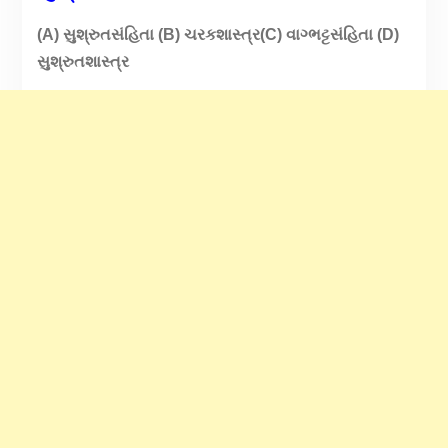
(A) સુશ્રુતસંહિતા (B) ચરકશાસ્ત્ર(C) વાગ્ભટ્ટસંહિતા (D)
સુશ્રુતશાસ્ત્ર