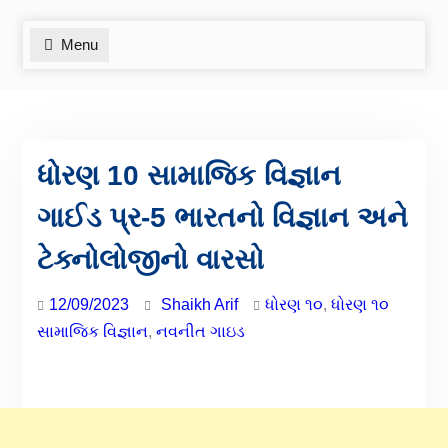
Menu
ધોરણ 10 સામાજિક વિજ્ઞાન
ગાઈડ પ્ર-5 ભારતનો વિજ્ઞાન અને
ટેક્નોલોજીનો વારસો
12/09/2023
Shaikh Arif
ધોરણ ૧૦
,
ધોરણ ૧૦
સામાજિક વિજ્ઞાન
,
નવનીત ગાઇડ