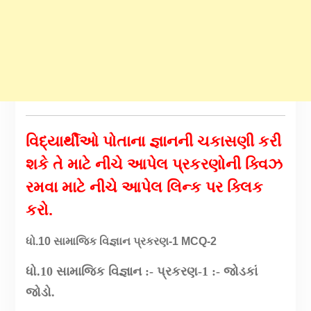
વિદ્યાર્થીઓ પોતાના જ્ઞાનની ચકાસણી કરી
શકે તે માટે નીચે આપેલ પ્રકરણોની ક્વિઝ
રમવા માટે નીચે આપેલ લિન્ક પર ક્લિક
કરો.
ધો.10 સામાજિક વિજ્ઞાન પ્રકરણ-1 MCQ-2
ધો.10 સામાજિક વિજ્ઞાન :- પ્રકરણ-1 :- જોડકાં
જોડો.