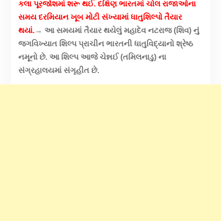
કલા પૂરજોશમાં શરૂ થઈ. દક્ષિણ ભારતમાં ચોલ રાજાઓના
સમય દરમિયાન ખૂબ મોટી સંખ્યામાં ધાતુશિલ્પો તૈયાર
થયાં.
→ આ સમયમાં તૈયાર થયેલું મહાદેવ નટરાજ (શિવ) નું
જગવિખ્યાત શિલ્પ પ્રાચીન ભારતની ધાતુવિદ્યાનો શ્રેષ્ઠ
નમૂનો છે. આ શિલ્પ આજે ચેન્નઈ (તમિલનાડુ) ના
સંગ્રહાલયમાં સંગૃહીત છે.