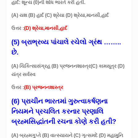
હાર્દ: શૂન્ય (0)ની શોધ ભારતે કરી હતી.
(A) યશ (B) હાર્દ (C) શ્રેયા (D) શ્રેયા,માનસી,હાર્દ
ઉત્તર :
(D) શ્રેયા,માનસી,હાર્દ
(5) બ્રાભ્રવ્ય પાંચાલે રચેલો ગ્રંથ ……..
છે.
(A) ચિકિત્સાસંગ્રહ (B) પ્રજનનશાસ્ત્ર(C) કામસૂત્ર (D)
યંત્ર સર્વસ્વ
ઉત્તર :
(B) પ્રજનનશાસ્ત્ર
(6) પ્રાચીન ભારતમાં ગુરુત્વાકર્ષણના
નિયમને પ્રચલિત કરનાર પ્રણાલિ
બ્રહ્મસિદ્ધાંતની રચના કોણે કરી હતી?
(A) બ્રહ્મગુપ્તે (B) વાત્સ્યાયને (C) ગૃત્સમદે (D) મહામુનિ