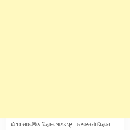
ધો.10 સામાજિક વિજ્ઞાન ગાઇડ પ્ર – 5 ભારતનો વિજ્ઞાન