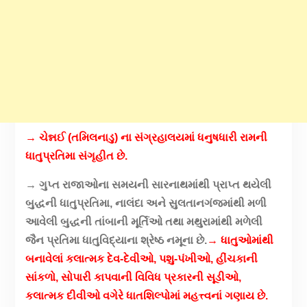
→ ચેન્નઈ (તમિલનાડુ) ના સંગ્રહાલયમાં ધનુષધારી રામની
ધાતુપ્રતિમા સંગૃહીત છે.
→ ગુપ્ત રાજાઓના સમયની સારનાથમાંથી પ્રાપ્ત થયેલી
બુદ્ધની ધાતુપ્રતિમા, નાલંદા અને સુલતાનગંજમાંથી મળી
આવેલી બુદ્ધની તાંબાની મૂર્તિઓ તથા મથુરામાંથી મળેલી
જૈન પ્રતિમા ધાતુવિદ્યાના શ્રેષ્ઠ નમૂના છે.
→ ધાતુઓમાંથી
બનાવેલાં કલાત્મક દેવ-દેવીઓ, પશુ-પંખીઓ, હીંચકાની
સાંકળો, સોપારી કાપવાની વિવિધ પ્રકારની સૂડીઓ,
કલાત્મક દીવીઓ વગેરે ધાતશિલ્પોમાં મહત્ત્વનાં ગણાય છે.