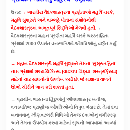
ઉત્તર:
→ ભારતીય વૈદકશાસ્ત્રના પ્રણેતાઓ મહર્ષિ ચરકે,
મહર્ષિ સુશ્રુતે અને વાગ્ભટ્ટે પોતાનાં સંશોધનોથી
વૈદકશાસ્ત્રમાં અભૂતપૂર્વ સિદ્ધિઓ મેળવી હતી.
→
વૈદકશાસ્ત્રના મહાન પ્રણેતા મહર્ષિ ચરકે ચરકસંહિતા
ગ્રંથમાં 2000 ઉપરાંત વનસ્પતિઓ-ઔષધિઓનું વર્ણન કર્યુ
છે.
→ મહાન વૈદકશાસ્ત્રી મહર્ષિ સુશ્રુતે તેમના ‘સુશ્રુતહિતા’
નામ ગ્રંથમાં શલ્યચિકિત્સા (વાઢકાપ-વિદ્યા–શસ્ત્રક્રિયા)
માટેનાં ચાર સાધનોનો ઉલ્લેખ કર્યો છે, જે માથાના વાળને
ઊભો ચીરીને ભાગ કરી શકતાં હતાં.
→ પ્રાચીન ભારતના હિંદુઓનું ઔષધશાસ્ત્ર ખનીજ,
વનસ્પતિજ પ્રાણીજ ઔષધિઓનો વિપુલ ભંડાર છે. તેમાં દવા
બનાવવાનું ઝીણવટભરી વિધિઓ તેમજ દવાઓનું વર્ગીકરણ
અને તેમના ઉપયોગ કરવા માટેનાં સૂચનો આપવામાં આવ્યાં