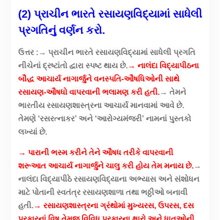
(2) પ્રાચીન ભારતે રસાયણવિદ્યામાં સાધેલી
પ્રગતિનું વર્ણન કરો.
ઉત્તર :→ પ્રાચીન ભારતે રસાયણવિદ્યામાં સાધેલી પ્રગતિ
નીચેનાં દ્રષ્ટાંતો દ્વારા સ્પષ્ટ થાય છે.
→ નાલંદા વિદ્યાપીઠના
બૌદ્ધ આચાર્ય નાગાર્જુને વનસ્પતિ-ઔષધિઓની સાથે
રસાયણ-ઔષધો વાપરવાની ભલામણ કરી હતી.
→ તેમને
ભારતીય રસાયણશાસ્ત્રના આચાર્ય માનવામાં આવે છે.
તેમણે ‘રસરત્નાકર’ અને ‘આરોગ્યમંજરી’ નામનાં પુસ્તકો
લખ્યાં છે.
→ પારાની ભસ્મ કરીને તેને ઔષધ તરીકે વાપરવાની
શરૂઆત આચાર્ય નાગાર્જુને ચાલુ કરી હોય તેમ મનાય છે.
→
નાલંદા વિદ્યાપીઠે રસાયણવિદ્યાના અભ્યાસ અને સંશોધન
માટે પોતાની સ્વતંત્ર રસાયણશાળા તથા ભઠ્ઠીઓ બનાવી
હતી.
→ રસાયણશાસ્ત્રના ગ્રંથોમાં મુખ્યરસ, ઉપરસ, દસ
પ્રકારનાં વિષ તેમજ વિવિધ પ્રકારના ક્ષારો અને ધાતુઓની