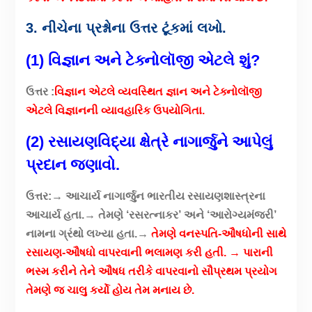
3. નીચેના પ્રશ્નોના ઉત્તર ટૂંકમાં લખો.
(1) વિજ્ઞાન અને ટેક્નોલૉજી એટલે શું?
ઉત્તર :
વિજ્ઞાન એટલે વ્યવસ્થિત જ્ઞાન અને ટેક્નોલૉજી
એટલે વિજ્ઞાનની વ્યાવહારિક ઉપયોગિતા.
(2) રસાયણવિદ્યા ક્ષેત્રે નાગાર્જુને આપેલું
પ્રદાન જણાવો.
ઉત્તર:→ આચાર્ય નાગાર્જુન ભારતીય રસાયણશાસ્ત્રના
આચાર્ય હતા.→ તેમણે ‘રસરત્નાકર’ અને ‘આરોગ્યમંજરી’
નામના ગ્રંથો લખ્યા હતા.→
તેમણે વનસ્પતિ-ઔષધોની સાથે
રસાયણ-ઔષધો વાપરવાની ભલામણ કરી હતી.
→ પારાની
ભસ્મ કરીને તેને ઔષધ તરીકે વાપરવાનો સૌપ્રથમ પ્રયોગ
તેમણે જ ચાલુ કર્યો હોય તેમ મનાય છે.