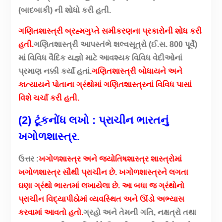
(બાદબાકી) ની શોધો કરી હતી.
ગણિતશાસ્ત્રી બ્રહ્મગુપ્તે સમીકરણના પ્રકારોની શોધ કરી
હતી.
ગણિતશાસ્ત્રી આપસ્તંભે શલ્વસૂત્રો (ઈ.સ. 800 પૂર્વે)
માં વિવિધ વૈદિક યજ્ઞો માટે આવશ્યક વિવિધ વેદીઓનાં
પ્રમાણ નક્કી કર્યાં હતાં.
ગણિતશાસ્ત્રી બોધાયને અને
કાત્યાયને પોતાના ગ્રંથોમાં ગણિતશાસ્ત્રનાં વિવિધ પાસાં
વિશે ચર્ચા કરી હતી.
(2) ટૂંકનોંધ લખો : પ્રાચીન ભારતનું
ખગોળશાસ્ત્ર.
ઉત્તર :
ખગોળશાસ્ત્ર અને જ્યોતિષશાસ્ત્ર શાસ્ત્રોમાં
ખગોળશાસ્ત્ર સૌથી પ્રાચીન છે. ખગોળશાસ્ત્રને લગતા
ઘણા ગ્રંથો ભારતમાં લખાયેલા છે. આ બધા જ ગ્રંથોનો
પ્રાચીન વિદ્યાપીઠોમાં વ્યવસ્થિત અને ઊંડો અભ્યાસ
કરવામાં આવતો હતો.
ગ્રહો અને તેમની ગતિ, નક્ષત્રો તથા