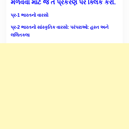
મેળવવા માટે જે તે પ્રકરણ પર ક્લિક કરો.
પ્ર-1 ભારતનો વારસો
પ્ર-2 ભારતનો સાંસ્કૃતિક વારસો: પરંપરાઓ: હસ્ત અને
લલિતકલા