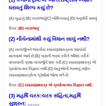
ધરાવતું શિલ્પ કયું છે?
(A) બુદ્ધનું (B) નટરાજનું(C) બોધિગયાનું (D) ધનુર્ધારી રામનું
ઉત્તર :
(B) નટરાજનું
(2) નીચેનામાંથી કયું વિધાન સાચું નથી?
(A) નાગાર્જુનને ભારતીય રસાયણશાસ્ત્રના આચાર્ય
માનવામાં આવે છે.(B) પારાની ભસ્મ કરીને ઔષધ તરીકે
વાપરવાની પ્રથા નાગાર્જુને શરૂ કરી.(C) રસાયણશાસ્ત્ર એ
પ્રયોગાત્મક વિજ્ઞાન નથી.(D) ધાતુઓની ભસ્મનું વર્ણન
રસાયણશાસ્ત્રોના ગ્રંથોમાં જોવા મળે છે.
ઉત્તર :
(C) રસાયણશાસ્ત્ર એ પ્રયોગાત્મક વિજ્ઞાન નથી.
(3) મહર્ષિ ચરક:ચરક સંહિતા,મહર્ષિ
સુશ્રુત: …….