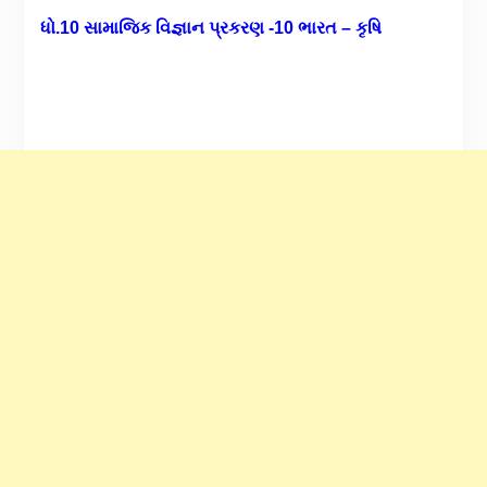
ધો.10 સામાજિક વિજ્ઞાન પ્રકરણ -10 ભારત – કૃષિ