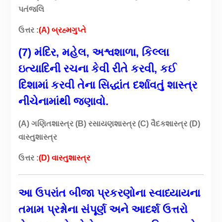
પતંજલિ
ઉત્તર :
(A) બ્રહ્મગુપ્તે
(7) મંદિર, મહેલ, અશ્વશાળા, કિલ્લા
ઇત્યાદિની રચના કેવી રીતે કરવી, કઈ
દિશામાં કરવી તેના સિદ્ધાંત દર્શાવતું શાસ્ત્ર
નીચેનામાંથી જણાવો.
(A) ગણિતશાસ્ત્ર (B) રસાયણશાસ્ત્ર (C) વૈદકશાસ્ત્ર (D)
વાસ્તુશાસ્ત્ર
ઉત્તર :
(D) વાસ્તુશાસ્ત્ર
આ ઉપરાંત બીજા પ્રકરણોના સ્વાધ્યાયના
તમામ પ્રશ્નોના સંપૂર્ણ અને આદર્શ ઉત્તરો