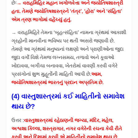
છેઃ
→ વરાહમિહિર મહાન ખગોળવેત્તા અને જ્યોતિષશાસ્ત્રી
હતા. તેમણે જ્યોતિષશાસ્ત્રને ‘તંત્ર’, ‘હોરા’ અને ‘સંહિતા’
એમ ત્રણ ભાગોમાં વહેંચ્યું હતું.
→ વરાહમિહિરે તેમના ‘બૃહત્સંહિતા’ નામના ગ્રંથમાં આકાશી
ગ્રહોની માનવીના ભવિષ્ય પર થતી અસરો જણાવી છે.
તેમણે આ ગ્રંથમાં મનુષ્યનાં લક્ષણો અને પ્રાણીઓના જુદા
જુદા વર્ગો વિશે તેમજ લગ્નસમય, તળાવો અને કૂવાઓ
ખોદાવવા, બગીચા બનાવવા, ખેતરોમાં વાવણી કરવી વગેરે
પ્રસંગોનાં શુભ મુહૂર્તોની માહિતી આપી છે.
આમ,
જ્યોતિષશાસ્ત્રમાં ભારતનું પ્રદાન અપ્રતિમ છે.
(4) વાસ્તુશાસ્ત્રમાં કઈ માહિતીનો સમાવેશ
થાય છે?
ઉત્તર :
વાસ્તુશાસ્ત્રમાં રહેઠાણની જગ્યા, મંદિર, મહેલ,
અશ્વશા કિલ્લા, શસ્ત્રાગાર, નગર વગેરેની રચના કેવી રીતે
કરવી અને દિશામાં કરવી એ માહિતીનો સમાવેશ થાય છે.