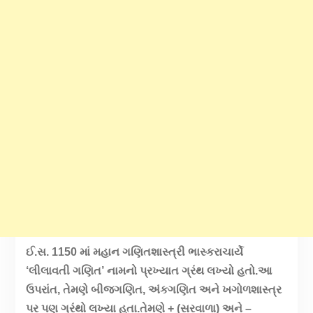
ઈ.સ. 1150 માં મહાન ગણિતશાસ્ત્રી ભાસ્કરાચાર્યે
‘લીલાવતી ગણિત’ નામનો પ્રખ્યાત ગ્રંથ લખ્યો હતો.આ
ઉપરાંત, તેમણે બીજગણિત, અંકગણિત અને ખગોળશાસ્ત્ર
પર પણ ગ્રંથો લખ્યા હતા.તેમણે + (સરવાળા) અને –