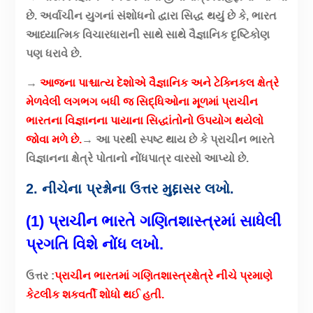
છે. અર્વાચીન યુગનાં સંશોધનો દ્વારા સિદ્ધ થયું છે કે, ભારત
આધ્યાત્મિક વિચારધારાની સાથે સાથે વૈજ્ઞાનિક દૃષ્ટિકોણ
પણ ધરાવે છે.
→
આજના પાશ્ચાત્ય દેશોએ વૈજ્ઞાનિક અને ટેક્નિકલ ક્ષેત્રે
મેળવેલી લગભગ બધી જ સિદ્ધિઓના મૂળમાં પ્રાચીન
ભારતના વિજ્ઞાનના પાયાના સિદ્ધાંતોનો ઉપયોગ થયેલો
જોવા મળે છે.
→ આ પરથી સ્પષ્ટ થાય છે કે પ્રાચીન ભારતે
વિજ્ઞાનના ક્ષેત્રે પોતાનો નોંધપાત્ર વારસો આપ્યો છે.
2. નીચેના પ્રશ્નોના ઉત્તર મુદ્દાસર લખો.
(1) પ્રાચીન ભારતે ગણિતશાસ્ત્રમાં સાધેલી
પ્રગતિ વિશે નોંધ લખો.
ઉત્તર :
પ્રાચીન ભારતમાં ગણિતશાસ્ત્રક્ષેત્રે નીચે પ્રમાણે
કેટલીક શકવર્તી શોધો થઈ હતી.