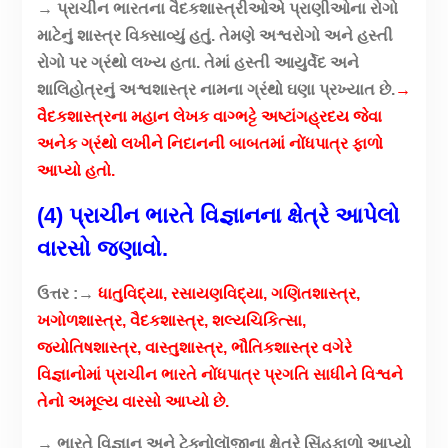
→ પ્રાચીન ભારતના વૈદકશાસ્ત્રીઓએ પ્રાણીઓના રોગો
માટેનું શાસ્ત્ર વિક્સાવ્યું હતું. તેમણે અશ્વરોગો અને હસ્તી
રોગો પર ગ્રંથો લખ્ય હતા. તેમાં હસ્તી આયુર્વેદ અને
શાલિહોત્રનું અશ્વશાસ્ત્ર નામના ગ્રંથો ઘણા પ્રખ્યાત છે.
→
વૈદકશાસ્ત્રના મહાન લેખક વાગ્ભટ્ટે અષ્ટાંગહ્રદય જેવા
અનેક ગ્રંથો લખીને નિદાનની બાબતમાં નોંધપાત્ર ફાળો
આપ્યો હતો.
(4) પ્રાચીન ભારતે વિજ્ઞાનના ક્ષેત્રે આપેલો
વારસો જણાવો.
ઉત્તર :→
ધાતુવિદ્યા, રસાયણવિદ્યા, ગણિતશાસ્ત્ર,
ખગોળશાસ્ત્ર, વૈદકશાસ્ત્ર, શલ્યચિકિત્સા,
જ્યોતિષશાસ્ત્ર, વાસ્તુશાસ્ત્ર, ભૌતિકશાસ્ત્ર વગેરે
વિજ્ઞાનોમાં પ્રાચીન ભારતે નોંધપાત્ર પ્રગતિ સાધીને વિશ્વને
તેનો અમૂલ્ય વારસો આપ્યો છે.
→ ભારતે વિજ્ઞાન અને ટેક્નોલૉજીના ક્ષેત્રે સિંહફાળો આપ્યો