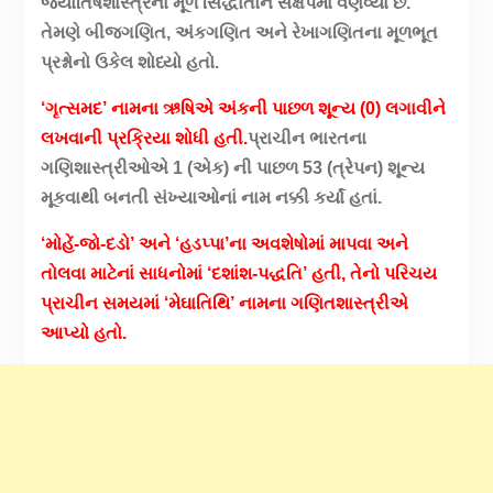
જ્યોતિષશાસ્ત્રના મૂળ સિદ્ધાંતોને સંક્ષેપમાં વર્ણવ્યા છે.
તેમણે બીજગણિત, અંકગણિત અને રેખાગણિતના મૂળભૂત
પ્રશ્નોનો ઉકેલ શોધ્યો હતો.
‘ગૃત્સમદ’ નામના ઋષિએ અંકની પાછળ શૂન્ય (0) લગાવીને
લખવાની પ્રક્રિયા શોધી હતી.
પ્રાચીન ભારતના
ગણિશાસ્ત્રીઓએ 1 (એક) ની પાછળ 53 (ત્રેપન) શૂન્ય
મૂકવાથી બનતી સંખ્યાઓનાં નામ નક્કી કર્યાં હતાં.
‘મોહેં-જો-દડો’ અને ‘હડપ્પા’ના અવશેષોમાં માપવા અને
તોલવા માટેનાં સાધનોમાં ‘દશાંશ-પદ્ધતિ’ હતી, તેનો પરિચય
પ્રાચીન સમયમાં ‘મેઘાતિથિ’ નામના ગણિતશાસ્ત્રીએ
આપ્યો હતો.