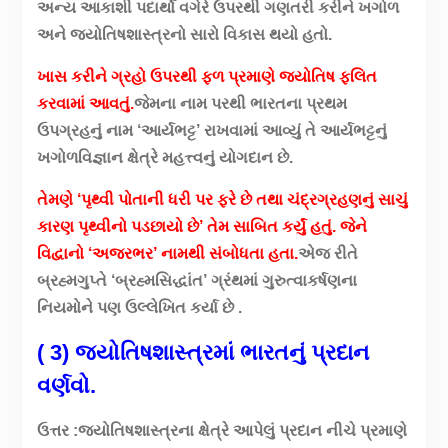
અન્ય આકાશી પદાર્થો વગેરે ઉપરથી ગણતરી કરીને ખગોળ
અને જ્યોતિષશાસ્ત્રનો સારો વિકાસ થયો હતો.
ખાસ કરીને ગ્રહો ઉપરથી ફળ પ્રમાણે જ્યોતિષ ફલિત
કરવામાં આવતું.
જેમના નામ પરથી ભારતના પ્રથમ
ઉપગ્રહનું નામ ‘આર્યભટ્ટ’ રાખવામાં આવ્યું તે આર્યભટ્ટનું
ખગોળવિજ્ઞાન ક્ષેત્રે મહત્ત્વનું યોગદાન છે.
તેમણે ‘પૃથ્વી પોતાની ધરી પર ફરે છે તથા ચંદ્રગ્રહણનું સાચું
કારણ પૃથ્વીનો પડછાયો છે’ તેમ સાબિત કર્યું હતું. જેને
વિદ્વાનો ‘અજરભર’ નામથી સંબોધતા હતા.
એજ રીતે
બ્રહ્મગુપ્તે ‘બ્રહ્મસિદ્ધાંત’ ગ્રંથમાં ગુરુત્વાકર્ષણના
નિયમોને પણ ઉલ્લેખિત કર્યા છે .
( 3) જ્યોતિષશાસ્ત્રમાં ભારતનું પ્રદાન
વર્ણવો.
ઉત્તર :જ્યોતિષશાસ્ત્રના ક્ષેત્રે આપેલું પ્રદાન નીચે પ્રમાણે