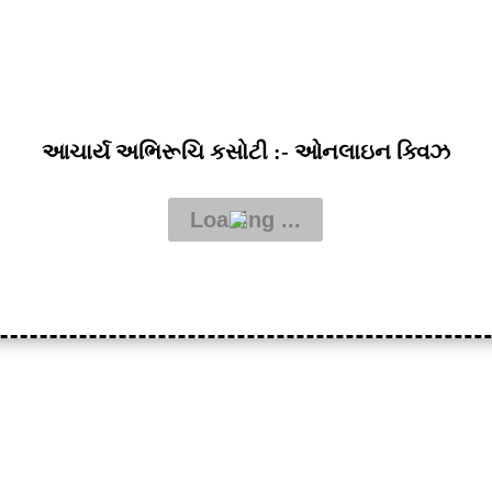
આચાર્ય અભિરૂચિ કસોટી :- ઓનલાઇન ક્વિઝ