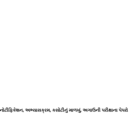
 નોટીફિકેશન, અભ્યાસક્રમ, કસોટીનું માળખું, અગાઉની પરીક્ષાના પેપરો 