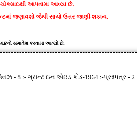
જ ચોક્સાઇથી આપવામા આવ્યા છે.
કોમેન્ટમાં જણાવશો જેથી સાચો ઉત્તર જાણી શકાય.
૧૯૬૪
નો સમાવેશ કરવામા આવ્યો છે.
્વિઝ - 8 :- ગ્રાન્ટ ઇન એઇડ કોડ-1964 :-પ્રશ્નપત્ર - 2 