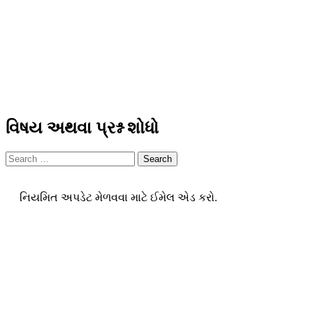
વિષય અથવા પ્રશ્ન શોધો
Search
નિયમિત અપડેટ મેળવવા માટે ઈમેલ એડ કરો.