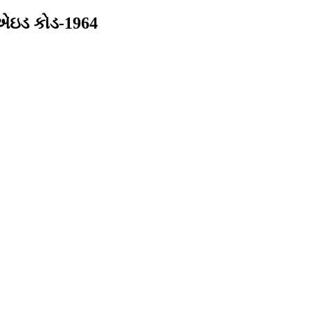
એઇડ કોડ-1964