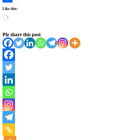
Share
Like this:
Plz share this post