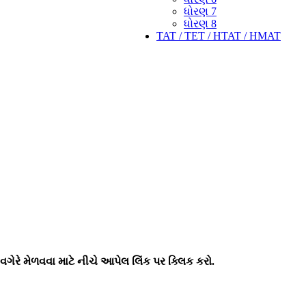
ધોરણ 7
ધોરણ 8
TAT / TET / HTAT / HMAT
વગેરે મેળવવા માટે નીચે આપેલ લિંક પર ક્લિક કરો.