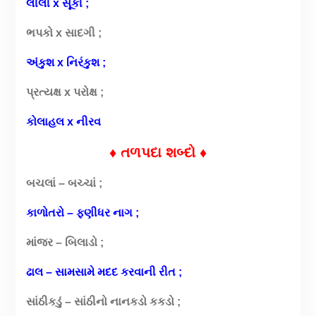
લીલી x સૂકી ;
ભપકો x સાદગી ;
અંકુશ x નિરંકુશ ;
પ્રત્યક્ષ x પરોક્ષ ;
કોલાહલ x નીરવ
♦ તળપદા શબ્દો ♦
બચલાં – બચ્ચાં ;
કાળોતરો – ફણીધર નાગ ;
માંજર – બિલાડો ;
ઢાલ – સામસામે મદદ કરવાની રીત ;
સાંઠીકડું – સાંઠીનો નાનકડો કકડો ;