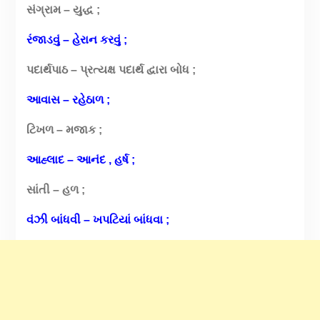
સંગ્રામ – યુદ્ધ ;
રંજાડવું – હેરાન કરવું ;
પદાર્થપાઠ – પ્રત્યક્ષ પદાર્થ દ્વારા બોધ ;
આવાસ – રહેઠાળ ;
ટિખળ – મજાક ;
આહ્લાદ – આનંદ , હર્ષ ;
સાંતી – હળ ;
વંઝી બાંધવી – ખપટિયાં બાંધવા ;