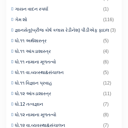
ગાયન વાદન સ્પર્ધા
(1)
ગેમ શો
(116)
જ્ઞાનસેતુ(બ્રીજ કોર્ષ કલાસ રેડીનેશ) પીડીએફ ફાઇલ
(3)
ધો.૧૧ અર્થશાસ્ત્ર
(5)
ધો.૧૧ આંકડાશાસ્ત્ર
(4)
ધો.૧૧ નામાના મૂળતત્વો
(6)
ધો.૧૧ વા.વ્યવ્સ્થા&સંચાલન
(5)
ધો.૧૧ વિજ્ઞાન પ્રવાહ
(12)
ધો.૧૨ આંકડાશાસ્ત્ર
(11)
ધો.12 તત્વજ્ઞાન
(7)
ધો.૧૨ નામાના મૂળતત્વો
(8)
ધો.૧૨ વા.વ્યવસ્થા&સંચાલન
(7)