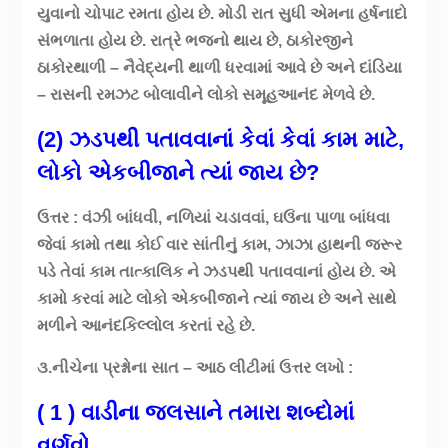
યુવાનો ચોપાટ રમતા હોય છે. મોડી રાત સુધી એમના હર્ષનાદો
સંભળાતા હોય છે. રાત્રે ભજનો થાય છે, ઠાકોરજીને
ઠાકોરથાળી – નૈવેદ્યની થાળી ધરવામાં આવે છે અને દાંડિયા
– રાસની રમઝટ બોલાવીને લોકો સમૂહઆનંદ મેળવે છે.
(2) ઝડપથી પતાવવાનાં કેવાં કેવાં કામ માટે,
લોકો એકબીજાને ત્યાં જાય છે?
ઉત્તર : વંઝી બાંધવી, નળિયાં ચડાવવાં, ઘઉંના પાળા બાંધવા
જેવાં કામો તથા કોઈ વાર સાંતીનું કામ, ઝાઝા હાથની જરૂર
પડે તેવાં કામ તાત્કાલિક ને ઝડપથી પતાવવાનાં હોય છે. એ
કામો કરવાં માટે લોકો એકબીજાને ત્યાં જાય છે અને સાથે
મળીને આનંદકિલ્લોલ કરતાં રહે છે.
૩.નીચેના પ્રશ્નોના સાત – આઠ લીટીમાં ઉત્તર લખો :
( 1 ) વાડીના જલસાને તમારા શબ્દોમાં
વર્ણવો.