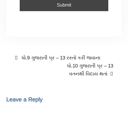
ધો.9 ગુજરાતી પ્ર – 13 રસ્તો કરી જવાના
ધો.10 ગુજરાતી પ્ર – 13
વતનથી વિદાય થતાં
Leave a Reply