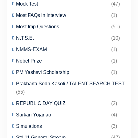
Mock Test
(47)
Most FAQs in Interview
(1)
Most Imp Questions
(51)
N.T.S.E.
(10)
NMMS-EXAM
(1)
Nobel Prize
(1)
PM Yashsvi Scholarship
(1)
Prakharta Sodh Kasoti / TALENT SEARCH TEST
(55)
REPUBLIC DAY QUIZ
(2)
Sarkari Yojanao
(4)
Simulations
(3)
Std 11 General Stream
(47)