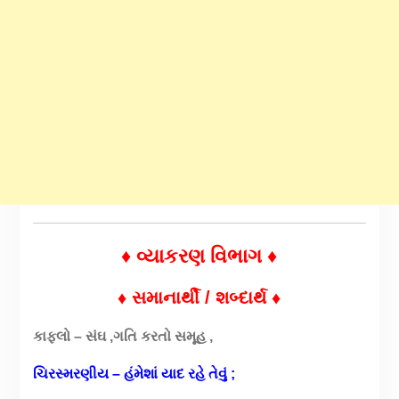
♦ વ્યાકરણ વિભાગ ♦
♦ સમાનાર્થી / શબ્દાર્થ ♦
કાફલો – સંઘ ,ગતિ કરતો સમૂહ ,
ચિરસ્મરણીય – હંમેશાં યાદ રહે તેવું ;