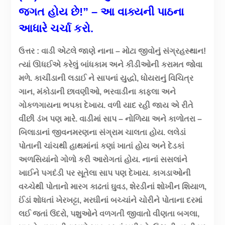
જગત હોય છે!” – આ વાક્યની પાઠના
આધારે ચર્ચા કરો.
ઉત્તર : વાડી એટલે જાણે નાના – મોટા જીવોનું સંગ્રહસ્થાન!
ત્યાં ઊધઈએ કરેલું બાંધકામ અને કીડીઓની કરામત જોવા
મળે. કાચીંડાની લડાઈ ને સાપનાં યુદ્ધો, ધોયરાનું વિચિત્ર
ગાન, મંકોડાની છાવણીઓ, ભરવાડીના કાફલા અને
ગોકળગાયના ભપકા દેખાય. વળી યાદ રહી જાય એ રીતે
વીંછી ડંખ પણ મારે. વાડીમાં સાપ – નોળિયા અને કાળોતરા –
બિલાડાનાં જીવનમરણના સંગ્રામ ચાલતા હોય. લલેડાં
પોતાની ચાંચથી હાથમાંનાં કણાં ખાતાં હોય અને દેડકાં
અળસિયાંનો ગોળો કરી આરોગતાં હોય. નાનાં સસલાંને
ખાઈને પગદંડી પર સૂતેલા સાપ પણ દેખાય. કાગડાઓની
વચ્ચેથી પોતાનો મારગ કાઢતાં ઘુવડ, શેરડીનાં શોખીન શિયાળ,
ઈંડાં શોધતાં ખેરખટ્ટા, મરઘીનાં બચ્ચાંને ચોરીને પોતાના દરમાં
લઈ જતાં ઉંદરો, પશુઓને વળગતી જીવાતો વીણતા બગલા,