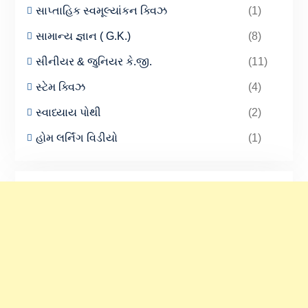
સાપ્તાહિક સ્વમૂલ્યાંકન ક્વિઝ
(1)
સામાન્ય જ્ઞાન ( G.K.)
(8)
સીનીયર & જુનિયર કે.જી.
(11)
સ્ટેમ ક્વિઝ
(4)
સ્વાધ્યાય પોથી
(2)
હોમ લર્નિંગ વિડીયો
(1)