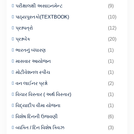
પરીક્ષાલક્ષી અસાઇનમેન્ટ
(9)
પાઠ્યપુસ્તકો(TEXTBOOK)
(10)
પ્રશ્નપત્રો
(12)
પ્રશ્નબેંક
(20)
ભારતનું બંધારણ
(1)
માસવાર આયોજન
(1)
મોટીવેશનલ સ્પીચ
(1)
વન લાઈનર પ્રશ્નો
(2)
વિચાર વિસ્તાર ( અર્થ વિસ્તાર)
(1)
વિદ્યાદીપ વીમા યોજના
(1)
વિશેષ દિનની ઉજવણી
(6)
વ્યક્તિ / દિન વિશેષ ક્વિઝ
(3)