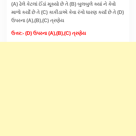
(A) ઢેલે કેટલાં ઈંડાં મૂક્યો છે તે (B) બુલબુલે ક્યાં ને કેવો
માળો કર્યો છે તે (C) કાકીડાએ કેવા રંગો ધારણ કર્યા છે તે (D)
ઉપરના (A),(B),(C) ત્રણેય
ઉત્તર:- (D) ઉપરના (A),(B),(C) ત્રણેય