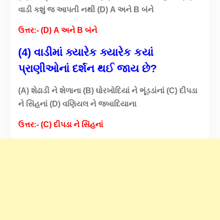
વાડી કશું જ આપતી નથી (D) A અને B બંને
ઉત્તર:- (D) A અને B બંને
(4) વાડીમાં ક્યારેક ક્યારેક કયાં
પ્રાણીઓનાં દર્શન થઈ જાય છે?
(A) શેઢાડી ને શેળાના (B) ઘોરખોદિયાં ને ભૂંડડાંનાં (C) દીપડા
ને સિંહનાં (D) વણિયલ ને જબાદિયાના
ઉત્તર:- (C) દીપડા ને સિંહનાં