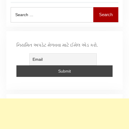
Search
નિયમિત અપડેટ મેળવવા માટે ઈમેલ એડ કરો.