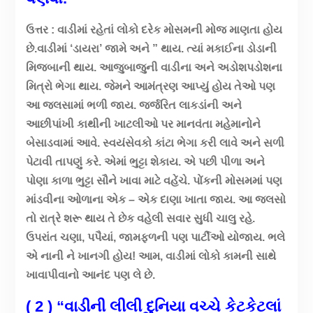
ઉત્તર : વાડીમાં રહેતાં લોકો દરેક મોસમની મોજ માણતા હોય
છે.વાડીમાં ‘ડાયરા’ જામે અને ” થાય. ત્યાં મકાઈના ડોડાની
મિજબાની થાય. આજુબાજુની વાડીના અને અડોશપડોશના
મિત્રો ભેગા થાય. જેમને આમંત્રણ આપ્યું હોય તેઓ પણ
આ જલસામાં ભળી જાય. જર્જરિત લાકડાંની અને
આછીપાંખી કાથીની ખાટલીઓ પર માનવંતા મહેમાનોને
બેસાડવામાં આવે. સ્વયંસેવકો કાંટા ભેગા કરી લાવે અને સળી
પેટાવી તાપણું કરે. એમાં ભુટ્ટા શેકાય. એ પછી પીળા અને
પોણા કાળા ભુટ્ટા સૌને ખાવા માટે વહેંચે. પોંકની મોસમમાં પણ
માંડવીના ઓળાના એક – એક દાણા ખાતા જાય. આ જલસો
તો રાત્રે શરૂ થાય તે છેક વહેલી સવાર સુધી ચાલુ રહે.
ઉપરાંત ચણા, પપૈયાં, જામફળની પણ પાર્ટીઓ યોજાય. ભલે
એ નાની ને ખાનગી હોય! આમ, વાડીમાં લોકો કામની સાથે
ખાવાપીવાનો આનંદ પણ લે છે.
( 2 ) “વાડીની લીલી દુનિયા વચ્ચે કેટકેટલાં