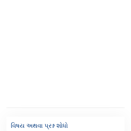
વિષય અથવા પ્રશ્ન શોધો