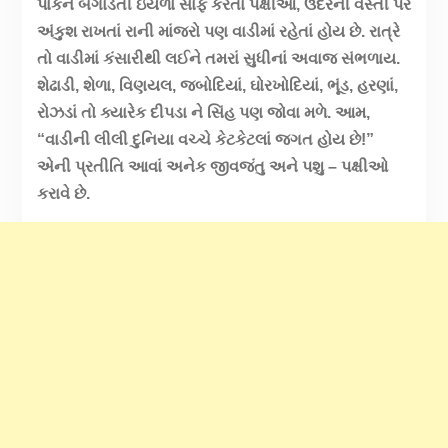
પાકને બગાડતી ઇયળો સાફ કરતાં પક્ષીઓ, ઉંદરની વસ્તી પર
અંકુશ રાખતાં રાની માંજરો પણ વાડીમાં રહેતાં હોય છે. રાત્રે
તો વાડીમાં કંસારીથી લઈને તમરાં સુધીનાં અવાજ સંભળાય.
શેઢાડી, શેળા, વિણયલ, જબોદિયાં, ઘોરખોદિયાં, ભૂંડ, હરણાં,
રોઝડાં તો ક્યારેક દીપડા ને સિંહ પણ જોવા મળે. આમ,
“વાડીની લીલી દુનિયા વચ્ચે કેટકેટલાં જગત હોય છે!”
એની પ્રતીતિ આવાં અનેક જીવજંતુ અને પશુ – પક્ષીઓ
કરાવે છે.