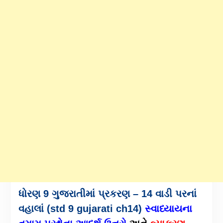
ધોરણ 9 ગુજરાતીમાં પ્રકરણ – 14 વાડી પરનાં
વહાલાં (std 9 gujarati ch14)
સ્વાધ્યાયના