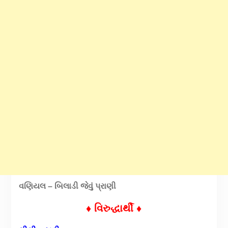
વણિયલ – બિલાડી જેવું પ્રાણી
♦ વિરુદ્ધાર્થી ♦