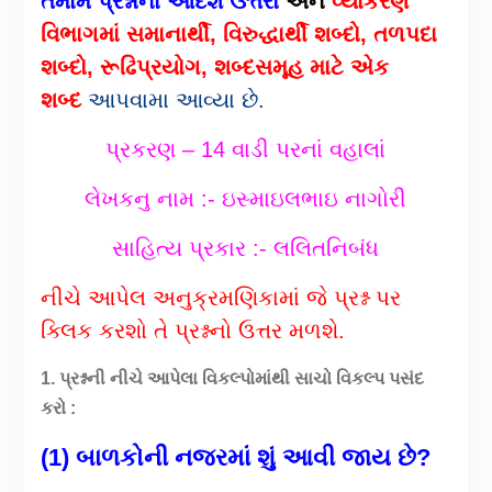
તમામ પ્રશ્નોના આદર્શ ઉત્તરો
અને
વ્યાકરણ
વિભાગમાં સમાનાર્થી, વિરુદ્ધાર્થી શબ્દો, તળપદા
શબ્દો,
રૂઢિપ્રયોગ,
શબ્દસમૂહ માટે એક
શબ્દ
આપવામા આવ્યા છે.
પ્રકરણ – 14 વાડી પરનાં વહાલાં
લેખકનુ નામ :- ઇસ્માઇલભાઇ નાગોરી
સાહિત્ય પ્રકાર
:- લલિતનિબંધ
નીચે આપેલ અનુક્રમણિકામાં જે પ્રશ્ન પર
ક્લિક કરશો તે પ્રશ્નનો ઉત્તર મળશે.
1. પ્રશ્નની નીચે આપેલા વિકલ્પોમાંથી સાચો વિકલ્પ પસંદ
કરો :
(1) બાળકોની નજરમાં શું આવી જાય છે?