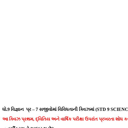
ધો.9 વિજ્ઞાન પ્ર – 7 સજીવોમાં વિવિધતાની ક્વિઝમાં (STD 9 SC
આ ક્વિઝ પ્રથમ, દ્વિતિય અને વાર્ષિક પરીક્ષા ઉપરાંંત પ્રખરતા શોધ