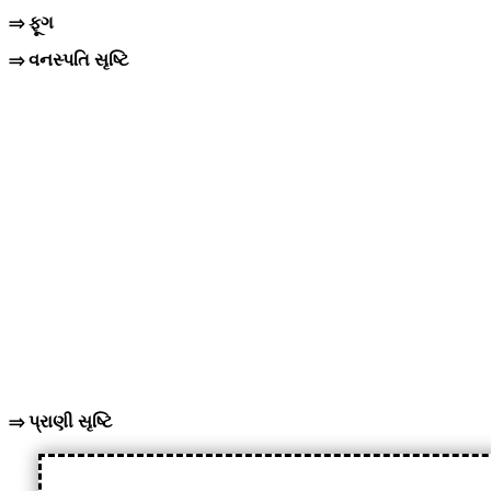
⇒ ફૂગ
⇒ વનસ્પતિ સૃષ્ટિ
⇒ પ્રાણી સૃષ્ટિ