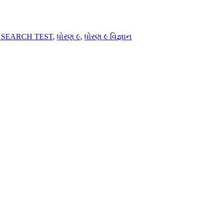
NT SEARCH TEST
,
ધોરણ ૯
,
ધોરણ ૯ વિજ્ઞાન