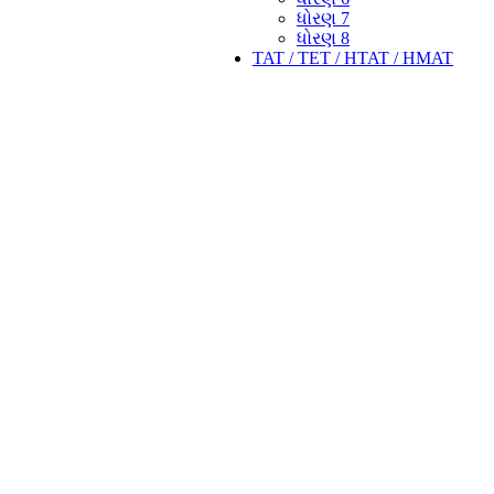
ધોરણ 7
ધોરણ 8
TAT / TET / HTAT / HMAT