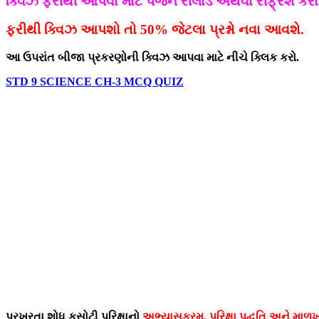
ક્વિઝ ફરીથી આપવા માટે પેજને રીલોડ અથવા રીફ્રેશ કરો
ફરીથી ક્વિઝ આપશો તો 50% જેટલા પ્રશ્નો નવા આવશે.
આ ઉપરાંત બીજા પ્રકરણોની ક્વિઝ આપવા માટે નીચે ક્લિક કરો.
STD 9 SCIENCE CH-3 MCQ QUIZ
પ્રખરતા શોધ કસોટી પરિક્ષાનો
અભ્યાસક્રમ, પરિક્ષા પદ્વતિ અને માળખ