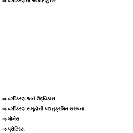
⇒ વર્ગીકરણનો આધાર શુ છે?
⇒ વર્ગીકરણ અને ઉદ્વિકાસ
⇒ વર્ગીકરણ સમૂહોની પદાનુક્રમિત સરંચના
⇒ મોનેરા
⇒ પ્રોટિસ્ટા