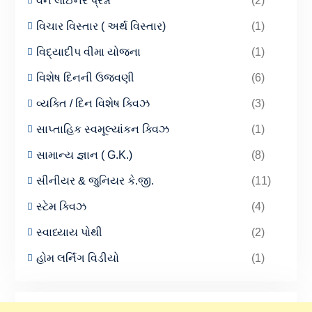
વન લાઈનર પ્રશ્નો
(2)
વિચાર વિસ્તાર ( અર્થ વિસ્તાર)
(1)
વિદ્યાદીપ વીમા યોજના
(1)
વિશેષ દિનની ઉજવણી
(6)
વ્યક્તિ / દિન વિશેષ ક્વિઝ
(3)
સાપ્તાહિક સ્વમૂલ્યાંકન ક્વિઝ
(1)
સામાન્ય જ્ઞાન ( G.K.)
(8)
સીનીયર & જુનિયર કે.જી.
(11)
સ્ટેમ ક્વિઝ
(4)
સ્વાધ્યાય પોથી
(2)
હોમ લર્નિંગ વિડીયો
(1)