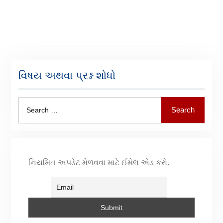
વિષય અથવા પ્રશ્ન શોધો
Search
નિયમિત અપડેટ મેળવવા માટે ઈમેલ એડ કરો.