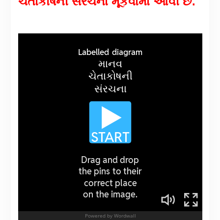
ચેતાકોષની સરંચના
મૂકવામાં આવી છે.