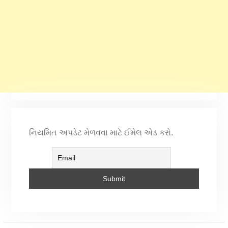
નિયમિત અપડેટ મેળવવા માટે ઈમેલ એડ કરો.