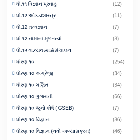
ધો.૧૧ વિજ્ઞાન પ્રવાહ
(12)
ધો.૧૨ આંકડાશાસ્ત્ર
(11)
ધો.12 તત્વજ્ઞાન
(7)
ધો.૧૨ નામાના મૂળતત્વો
(8)
ધો.૧૨ વા.વ્યવસ્થા&સંચાલન
(7)
ધોરણ ૧૦
(254)
ધોરણ ૧૦ અંગ્રેજી
(34)
ધોરણ ૧૦ ગણિત
(34)
ધોરણ ૧૦ ગુજરાતી
(66)
ધોરણ ૧૦ જુનો કોર્ષ ( GSEB)
(7)
ધોરણ ૧૦ વિજ્ઞાન
(86)
ધોરણ ૧૦ વિજ્ઞાન (નવો અભ્યાસક્રમ)
(46)