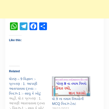
WhatsApp
Telegram
Facebook
Share
Like this:
Related
ધોરણ – 9 વિજ્ઞાન :-
પ્રકરણ : 1. આપણી
આસપાસમા દ્રવ્ય :-
ક્વિઝ-1 :- સાચુ કે ખોટું
અહી, ધો.૯ પ્રકરણ : 1.
ધો.9 ના તમામ વિષયોની
આપણી આસપાસમા દ્રવ્ય
MCQ ક્વિઝ ટેસ્ટ
:- ક્વિઝ-1 :- સાચુ કે ખોટું
28/11/2021