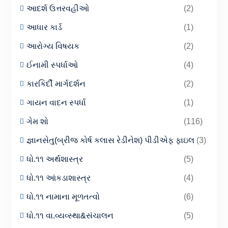
આદર્શ ઉત્તરવહીઓ
(2)
આધાર કાર્ડ
(1)
આરોગ્ય વિષયક
(2)
ઈનામી સ્પર્ધાઓ
(4)
કારકિર્દી માર્ગદર્શન
(2)
ગાયન વાદન સ્પર્ધા
(1)
ગેમ શો
(116)
જ્ઞાનસેતુ(બ્રીજ કોર્ષ કલાસ રેડીનેશ) પીડીએફ ફાઇલ
(3)
ધો.૧૧ અર્થશાસ્ત્ર
(5)
ધો.૧૧ આંકડાશાસ્ત્ર
(4)
ધો.૧૧ નામાના મૂળતત્વો
(6)
ધો.૧૧ વા.વ્યવ્સ્થા&સંચાલન
(5)