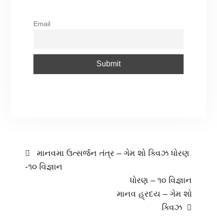
જવાબો ચકાસી
શકાશે. સમગ્ર ગુજરાતમા
તમારો રેંક જાણી શકાશે. આ
Email
ગેમ શો - ક્વિઝને તમારા
મિત્રોને શેર કરો. ગુજરાત
સરકારના…
માનવમા ઉત્સર્જન તંત્ર – ગેમ શો ક્વિઝ ધોરણ
-૧૦ વિજ્ઞાન
ધોરણ – ૧૦ વિજ્ઞાન
માનવ હ્રદય – ગેમ શો
ક્વિઝ