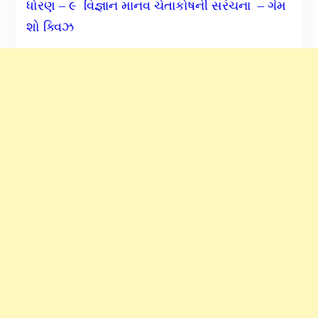
ધોરણ – ૯ વિજ્ઞાન માનવ ચેતાકોષની સરંચના – ગેમ
શો ક્વિઝ