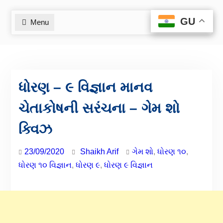
GU
GU
Menu
ધોરણ – ૯ વિજ્ઞાન માનવ
ચેતાકોષની સરંચના – ગેમ શો
ક્વિઝ
23/09/2020
Shaikh Arif
ગેમ શો
,
ધોરણ ૧૦
,
ધોરણ ૧૦ વિજ્ઞાન
,
ધોરણ ૯
,
ધોરણ ૯ વિજ્ઞાન