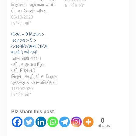
વિજ્ઞાનમા મૂકવામાં આવી
In "ગેમ શો"
છે. આ ઉપરાંત બીજા
પ્રકરણોની ક્વિઝ રમવા
06/10/2020
માટે નીચે આપેલ લિન્ક પર
In "ગેમ શો"
ક્લિક કરો. ધોરણ - 9
ધોરણ – 9 વિજ્ઞાન :-
વિજ્ઞાન :- પ્રકરણ : 1.
પ્રકરણ :- 5 :-
આપણી આસપાસમા દ્રવ્ય
વનસ્પતિકોષના વિવિધ
:- ક્વિઝ-1 :- સાચુ કે ખોટું
ભાગોને ઓળખો
ધોરણ - ૯ …
જ્ઞાન સાથે ગમ્મત
વધી , ભણવામા પ્રિત
વધી. વિદ્યાર્થી
મિત્રો , અહી, ધો.૯ વિજ્ઞાન
પ્રકરણ-5 વનસ્પતિકોષના
વિવિધ ભાગોને
11/10/2020
ઓળખો. મૂકવામાં આવી
In "ગેમ શો"
છે. ગેમમા તમારૂ નામ લખી
સ્ટાર્ટ કરી શકાશે. જમણી
Plz share this post
બાજુ નીચે ફુલસ્ક્રીનના
સિમ્બોલ પર ક્લિક કરતા
0
ફુલસ્ક્રીન કરી
Shares
શકાશે ગેમના અંતે તમારા