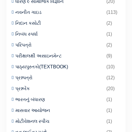
ધોરણ ૯ સામાજિક વિજ્ઞાન
(20)
નવનીત ગાઇડ
(113)
નિદાન કસોટી
(2)
નિબંધ સ્પર્ધા
(1)
પરિપત્રો
(2)
પરીક્ષાલક્ષી અસાઇનમેન્ટ
(9)
પાઠ્યપુસ્તકો(TEXTBOOK)
(10)
પ્રશ્નપત્રો
(12)
પ્રશ્નબેંક
(20)
ભારતનું બંધારણ
(1)
માસવાર આયોજન
(1)
મોટીવેશનલ સ્પીચ
(1)