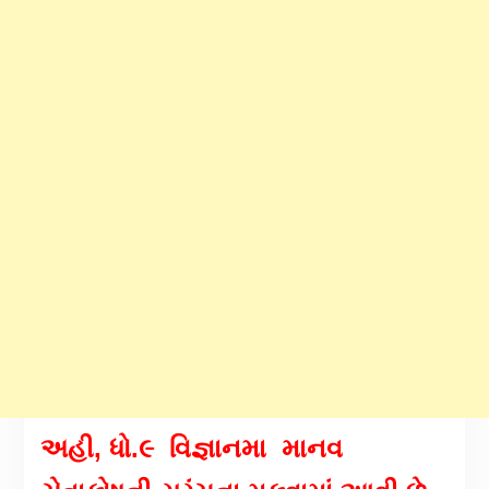
અહી,
ધો.૯ વિજ્ઞાનમા
માનવ