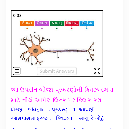
આ ઉપરાંત બીજા પ્રકરણોની ક્વિઝ રમવા
માટે નીચે આપેલ લિન્ક પર ક્લિક કરો.
ધોરણ – 9 વિજ્ઞાન :- પ્રકરણ : 1. આપણી
આસપાસમા દ્રવ્ય :- ક્વિઝ-1 :- સાચુ કે ખોટું