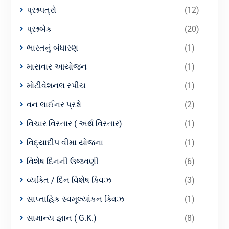
પ્રશ્નપત્રો
(12)
પ્રશ્નબેંક
(20)
ભારતનું બંધારણ
(1)
માસવાર આયોજન
(1)
મોટીવેશનલ સ્પીચ
(1)
વન લાઈનર પ્રશ્નો
(2)
વિચાર વિસ્તાર ( અર્થ વિસ્તાર)
(1)
વિદ્યાદીપ વીમા યોજના
(1)
વિશેષ દિનની ઉજવણી
(6)
વ્યક્તિ / દિન વિશેષ ક્વિઝ
(3)
સાપ્તાહિક સ્વમૂલ્યાંકન ક્વિઝ
(1)
સામાન્ય જ્ઞાન ( G.K.)
(8)