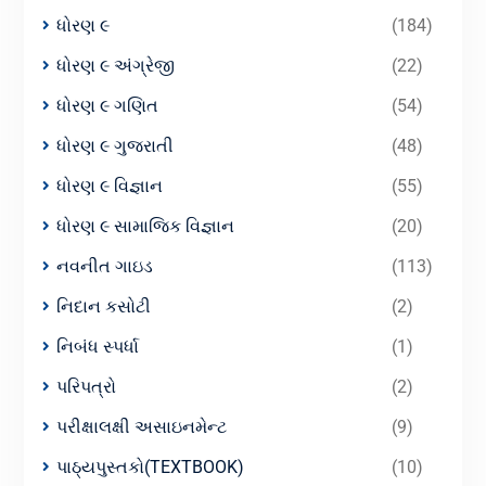
ધોરણ ૯
(184)
ધોરણ ૯ અંગ્રેજી
(22)
ધોરણ ૯ ગણિત
(54)
ધોરણ ૯ ગુજરાતી
(48)
ધોરણ ૯ વિજ્ઞાન
(55)
ધોરણ ૯ સામાજિક વિજ્ઞાન
(20)
નવનીત ગાઇડ
(113)
નિદાન કસોટી
(2)
નિબંધ સ્પર્ધા
(1)
પરિપત્રો
(2)
પરીક્ષાલક્ષી અસાઇનમેન્ટ
(9)
પાઠ્યપુસ્તકો(TEXTBOOK)
(10)