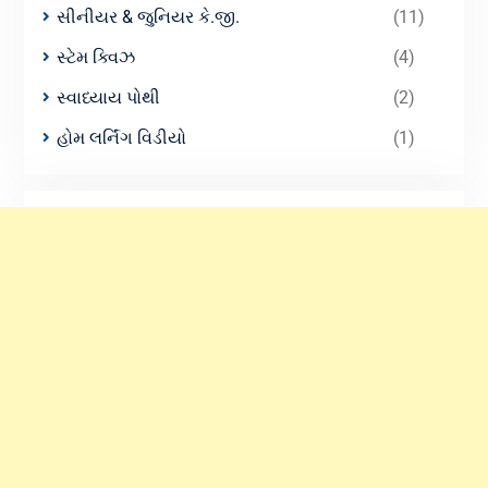
સીનીયર & જુનિયર કે.જી.
(11)
સ્ટેમ ક્વિઝ
(4)
સ્વાધ્યાય પોથી
(2)
હોમ લર્નિંગ વિડીયો
(1)