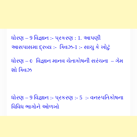
ધોરણ – 9 વિજ્ઞાન :- પ્રકરણ : 1. આપણી
આસપાસમા દ્રવ્ય :- ક્વિઝ-1 :- સાચુ કે ખોટું
ધોરણ – ૯ વિજ્ઞાન માનવ ચેતાકોષની સરંચના – ગેમ
શો ક્વિઝ
ધોરણ – 9 વિજ્ઞાન :- પ્રકરણ :- 5 :- વનસ્પતિકોષના
વિવિધ ભાગોને ઓળખો