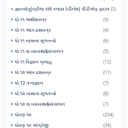
જ્ઞાનસેતુ(બ્રીજ કોર્ષ કલાસ રેડીનેશ) પીડીએફ ફાઇલ
(3)
ધો.૧૧ અર્થશાસ્ત્ર
(5)
ધો.૧૧ આંકડાશાસ્ત્ર
(4)
ધો.૧૧ નામાના મૂળતત્વો
(6)
ધો.૧૧ વા.વ્યવ્સ્થા&સંચાલન
(5)
ધો.૧૧ વિજ્ઞાન પ્રવાહ
(12)
ધો.૧૨ આંકડાશાસ્ત્ર
(11)
ધો.12 તત્વજ્ઞાન
(7)
ધો.૧૨ નામાના મૂળતત્વો
(8)
ધો.૧૨ વા.વ્યવસ્થા&સંચાલન
(7)
ધોરણ ૧૦
(254)
ધોરણ ૧૦ અંગ્રેજી
(34)