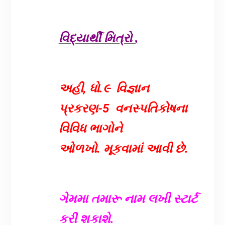
વિદ્યાર્થી મિત્રો
,
અહી,
ધો.૯ વિજ્ઞાન
પ્રકરણ-5
વનસ્પતિકોષના
વિવિધ ભાગોને
ઓળખો.
મૂકવામાં આવી છે.
ગેમમા તમારૂ નામ લખી સ્ટાર્ટ
કરી શકાશે.