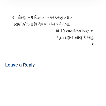
ધોરણ – 9 વિજ્ઞાન :- પ્રકરણ :- 5 :-
પ્રાણીકોષના વિવિધ ભાગોને ઓળખો.
ધો.10 સામાજિક વિજ્ઞાન
પ્રકરણ-1 સાચુ કે ખોટું
Leave a Reply