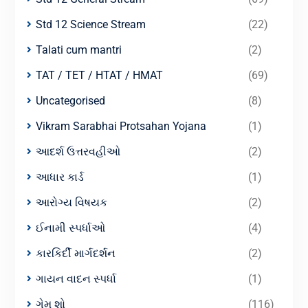
Std 12 Science Stream
(22)
Talati cum mantri
(2)
TAT / TET / HTAT / HMAT
(69)
Uncategorised
(8)
Vikram Sarabhai Protsahan Yojana
(1)
આદર્શ ઉત્તરવહીઓ
(2)
આધાર કાર્ડ
(1)
આરોગ્ય વિષયક
(2)
ઈનામી સ્પર્ધાઓ
(4)
કારકિર્દી માર્ગદર્શન
(2)
ગાયન વાદન સ્પર્ધા
(1)
ગેમ શો
(116)