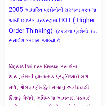
2005
આધારિત પ્રશ્નોનોની સરંચના કરવામા
HOT ( Higher
આવી છે.દરેક પ્રકરણમા
Order Thinking)
પ્રકારના પ્રશ્નોનો પણ
સમાવેશ કરવામા આવ્યો છે.
વિદ્યાર્થીઓ દરેક વિષયમા રસ લેતા
,
થાય
તેમની જ્ઞાનાત્મક પ્રવૃતિઓને બળ
,
મળે
ગોખણપટ્ટીરહિત મજાનુ આનંદદાયી
,
શિક્ષણ મેળવે
ભવિષ્યમા આવનારા પડકારો