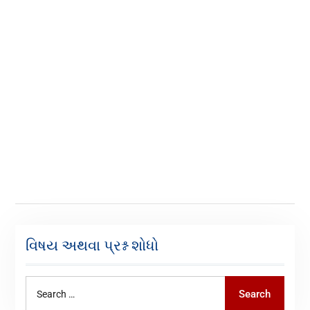
વિષય અથવા પ્રશ્ન શોધો
Search