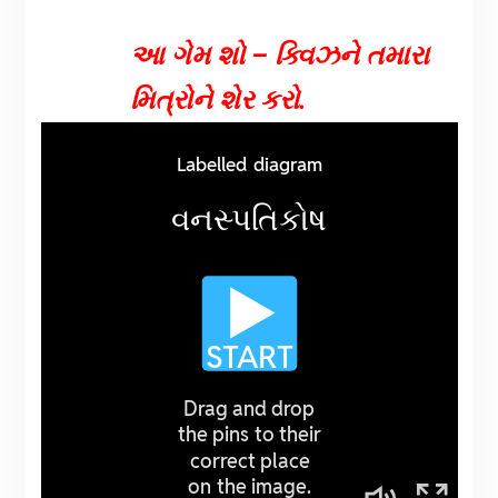
આ ગેમ શો – ક્વિઝને તમારા
મિત્રોને શેર કરો.