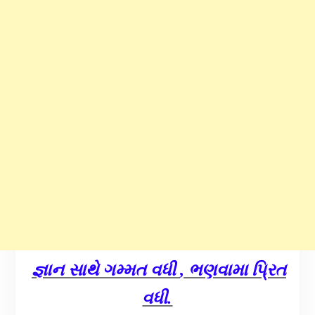
જ્ઞાન સાથે ગમ્મત વધી
ભણવામા પ્રિત
,
વધી.