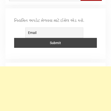
નિયમિત અપડેટ મેળવવા માટે ઈમેલ એડ કરો.