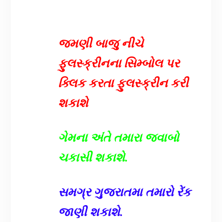
જમણી બાજુ નીચે
ફુલસ્ક્રીનના સિમ્બોલ પર
ક્લિક કરતા ફુલસ્ક્રીન કરી
શકાશે
ગેમના અંતે તમારા જવાબો
ચકાસી શકાશે.
સમગ્ર ગુજરાતમા તમારો રેંક
જાણી શકાશે.