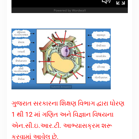
ગુજરાત સરકારના શિક્ષણ વિભાગ દ્વારા ધોરણ
1 થી 12 માં ગણિત અને વિજ્ઞાન વિષયના
એન.સી.ઇ.આર.ટી. આભ્યાસક્રમ શરૂ
કરવામાં આવેલ છે.