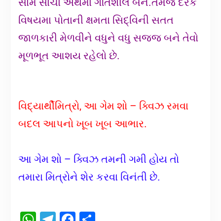
સામે સાચા અર્થમા ગતિશીલ બને.તેમજ દરેક
વિષયમા પોતાની ક્ષમતા સિદ્વિની સતત
જાળકારી મેળવીને વધુને વધુ સજ્જ બને તેવો
મૂળભૂત આશય રહેલો છે.
વિદ્યાર્થીમિત્રો, આ ગેમ શો – ક્વિઝ રમવા
બદલ આપનો ખૂબ ખૂબ આભાર.
આ ગેમ શો – ક્વિઝ તમની ગમી હોય તો
તમારા મિત્રોને શેર કરવા વિનંતી છે.
WhatsApp
Telegram
Facebook
Share