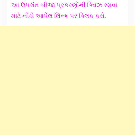
આ ઉપરાંત બીજા પ્રકરણોની ક્વિઝ રમવા
માટે નીચે આપેલ લિન્ક પર ક્લિક કરો.