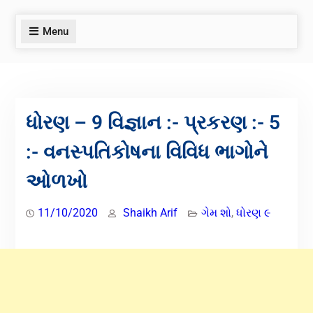
Menu
ધોરણ – 9 વિજ્ઞાન :- પ્રકરણ :- 5
:- વનસ્પતિકોષના વિવિધ ભાગોને
ઓળખો
11/10/2020
Shaikh Arif
ગેમ શો
,
ધોરણ ૯