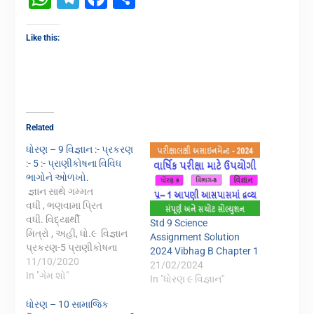
Like this:
Related
ધોરણ – 9 વિજ્ઞાન :- પ્રકરણ
:- 5 :- પ્રાણીકોષના વિવિધ
ભાગોને ઓળખો.
જ્ઞાન સાથે ગમ્મત
વધી , ભણવામા પ્રિત
વધી. વિદ્યાર્થી
Std 9 Science
મિત્રો , અહી, ધો.૯ વિજ્ઞાન
Assignment Solution
પ્રકરણ-5 પ્રાણીકોષના
2024 Vibhag B Chapter 1
વિવિધ ભાગોને
11/10/2020
21/02/2024
ઓળખો. મૂકવામાં આવી
In "ગેમ શો"
In "ધોરણ ૯ વિજ્ઞાન"
છે. ગેમમા તમારૂ નામ લખી
સ્ટાર્ટ કરી શકાશે. જમણી
ધોરણ – 10 સામાજિક