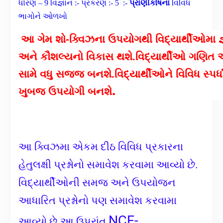
ધોરણ – 9 વિજ્ઞાન :- પ્રકરણ :- 5 :-
પ્રાણીકોષના
વિવિધ
ભાગોને ઓળખો
આ ગેમ શો-ક્વિઝના ઉપયોગથી વિદ્યાર્થીઓમા જ
અને કૌશલ્યનો વિકાસ થશે.વિદ્યાર્થીઓ ગણિત અ
સામે વધુ સજ્જ બનશે.વિદ્યાર્થીઓને વિવિધ સ્પર
.
ખુબજ ઉપયોગી બનશે
આ ક્વિઝમા એકમ દીઠ વિવિધ પ્રકારના
હેતુલક્ષી પ્રશ્નોનો સમાવેશ કરવામા આવ્યો છે.
વિદ્યાર્થીઓની સમજ અને ઉપયોજન
આધારિત પ્રશ્નોનો પણ સમાવેશ કરવામા
NCF-
આવ્યો છે.આ ઉપરાંત