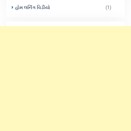
હોમ લર્નિંગ વિડીયો
(1)