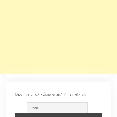
નિયમિત અપડેટ મેળવવા માટે ઈમેલ એડ કરો.