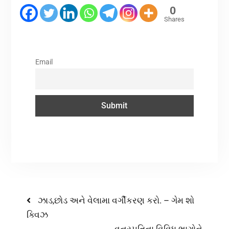
0
Shares
Email
ઝાડ,છોડ અને વેલામા વર્ગીકરણ કરો. – ગેમ શો
ક્વિઝ
વનસ્પતિના વિવિધ ભાગોને