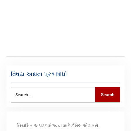
વિષય અથવા પ્રશ્ન શોધો
Search
નિયમિત અપડેટ મેળવવા માટે ઈમેલ એડ કરો.