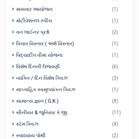
માસવાર આયોજન
(1)
મોટીવેશનલ સ્પીચ
(1)
વન લાઈનર પ્રશ્નો
(2)
વિચાર વિસ્તાર ( અર્થ વિસ્તાર)
(1)
વિદ્યાદીપ વીમા યોજના
(1)
વિશેષ દિનની ઉજવણી
(6)
વ્યક્તિ / દિન વિશેષ ક્વિઝ
(3)
સાપ્તાહિક સ્વમૂલ્યાંકન ક્વિઝ
(1)
સામાન્ય જ્ઞાન ( G.K.)
(8)
સીનીયર & જુનિયર કે.જી.
(11)
સ્ટેમ ક્વિઝ
(4)
સ્વાધ્યાય પોથી
(2)