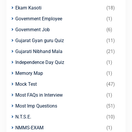
Ekam Kasoti
(18)
Government Employee
(1)
Government Job
(6)
Gujarat Gyan guru Quiz
(11)
Gujarati Nibhand Mala
(21)
Independence Day Quiz
(1)
Memory Map
(1)
Mock Test
(47)
Most FAQs in Interview
(1)
Most Imp Questions
(51)
N.T.S.E.
(10)
NMMS-EXAM
(1)