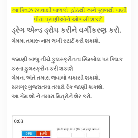
આ ક્વિઝ રમવાથી બાળકો હોઠથી અને જીભથી પાણી
પીતા પ્રાણીઓને ઓળખી શકશે.
ડ્રેગ એન્ડ ડ્રોપ કરીને વર્ગીકરણ કરો.
ગેમમા તમારૂ નામ લખી સ્ટાર્ટ કરી શકાશે.
જમણી બાજુ નીચે ફુલસ્ક્રીનના સિમ્બોલ પર ક્લિક
કરતા ફુલસ્ક્રીન કરી શકાશે
ગેમના અંતે તમારા જવાબો ચકાસી શકાશે.
સમગ્ર ગુજરાતમા તમારો રેંક જાણી શકાશે.
આ ગેમ શો ને તમારા મિત્રોને શેર કરો.