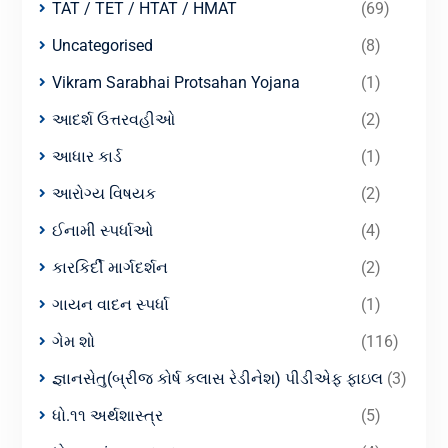
TAT / TET / HTAT / HMAT
(69)
Uncategorised
(8)
Vikram Sarabhai Protsahan Yojana
(1)
આદર્શ ઉત્તરવહીઓ
(2)
આધાર કાર્ડ
(1)
આરોગ્ય વિષયક
(2)
ઈનામી સ્પર્ધાઓ
(4)
કારકિર્દી માર્ગદર્શન
(2)
ગાયન વાદન સ્પર્ધા
(1)
ગેમ શો
(116)
જ્ઞાનસેતુ(બ્રીજ કોર્ષ કલાસ રેડીનેશ) પીડીએફ ફાઇલ
(3)
ધો.૧૧ અર્થશાસ્ત્ર
(5)