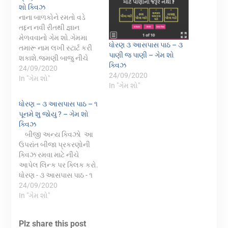
શો ક્વિઝ
નાના બાળકોને રમતો વડે
તદ્દન નવી રીતથી જ્ઞાન
મેળવવાનો ગેમ શો.ગેમમા
ધોરણ ૩ આસપાસ પાઠ – ૩
તમારૂ નામ લખી સ્ટાર્ટ કરી
પાણી જ પાણી – ગેમ શો
શકાશે.જમણી બાજુ નીચે
ક્વિઝ
ફુલસ્ક્રીનના સિમ્બોલ પર
24/09/2020
24/09/2020
ક્લિક કરતા ફુલસ્ક્રીન કરી
In "ગેમ શો"
In "ગેમ શો"
શકાશેગેમના અંતે તમારા
જવાબો ચકાસી
ધોરણ – ૩ આસપાસ પાઠ – ૧
શકાશે.સમગ્ર ગુજરાતમા
પૂનમે શુ જોયુ ? – ગેમ શો
તમારો રેંક જાણી શકાશે.આ
ક્વિઝ
ગેમ શો ને તમારા મિત્રોને શેર
બીજી અન્ય ક્વિઝો આ
કરો.
ઉપરાંત બીજા પ્રકરણોની
ક્વિઝ રમવા માટે નીચે
આપેલ લિન્ક પર ક્લિક કરો.
ધોરણ - ૩ આસપાસ પાઠ - ૧
પૂનમે શુ જોયુ ? - ગેમ શો
24/09/2020
ક્વિઝ વનસ્પતિના વિવિધ
In "ગેમ શો"
ભાગોને ઓળખો. - ગેમ શો
ક્વિઝ ધોરણ - ૩ આસપાસ
Plz share this post
પાઠ - ૨ વનસ્પતિના ભાગો.…