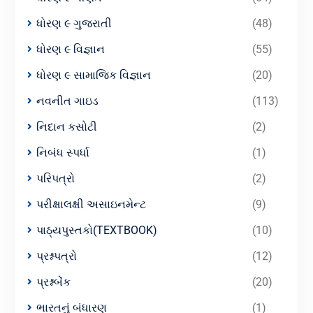
ધોરણ ૯ ગુજરાતી
(48)
ધોરણ ૯ વિજ્ઞાન
(55)
ધોરણ ૯ સામાજિક વિજ્ઞાન
(20)
નવનીત ગાઇડ
(113)
નિદાન કસોટી
(2)
નિબંધ સ્પર્ધા
(1)
પરિપત્રો
(2)
પરીક્ષાલક્ષી અસાઇનમેન્ટ
(9)
પાઠ્યપુસ્તકો(TEXTBOOK)
(10)
પ્રશ્નપત્રો
(12)
પ્રશ્નબેંક
(20)
ભારતનું બંધારણ
(1)