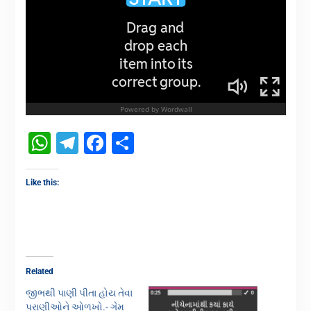
WhatsApp
Telegram
Facebook
Share
Like this:
Related
જીભથી પાણી પીતા હોય તેવા
પ્રાણીઓને ઓળખો.- ગેમ