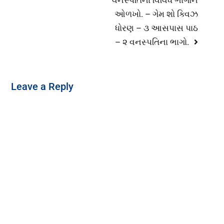
ઓળખો. – ગેમ શો ક્વિઝ
ધોરણ – ૩ આસપાસ પાઠ
– ૨ વનસ્પતિના ભાગો.
Leave a Reply