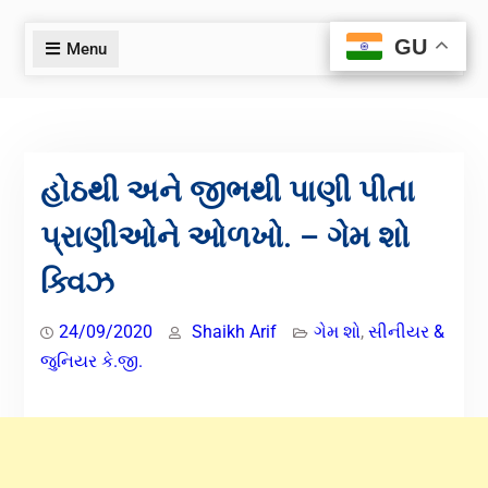
GU
GU
Menu
હોઠથી અને જીભથી પાણી પીતા
પ્રાણીઓને ઓળખો. – ગેમ શો
ક્વિઝ
24/09/2020
Shaikh Arif
ગેમ શો
,
સીનીયર &
જુનિયર કે.જી.