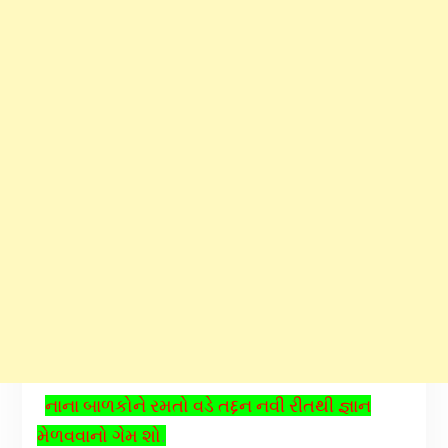
નાના બાળકોને રમતો વડે તદ્દન નવી રીતથી જ્ઞાન
મેળવવાનો ગેમ શો
.