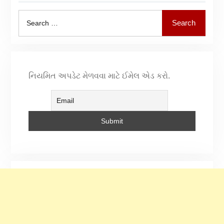
Search
નિયમિત અપડેટ મેળવવા માટે ઈમેલ એડ કરો.