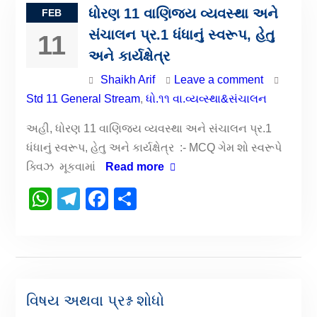
ધોરણ 11 વાણિજય વ્યવસ્થા અને
FEB
સંચાલન પ્ર.1 ધંધાનું સ્વરૂપ, હેતુ
11
અને કાર્યક્ષેત્ર
Shaikh Arif
Leave a comment
Std 11 General Stream
,
ધો.૧૧ વા.વ્યવ્સ્થા&સંચાલન
અહી, ધોરણ 11 વાણિજય વ્યવસ્થા અને સંચાલન પ્ર.1
ધંધાનું સ્વરૂપ, હેતુ અને કાર્યક્ષેત્ર :- MCQ ગેમ શો સ્વરૂપે
ક્વિઝ મૂકવામાં
Read more
WhatsApp
Telegram
Facebook
Share
વિષય અથવા પ્રશ્ન શોધો