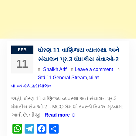
ધોરણ 11 વાણિજય વ્યવસ્થા અને
FEB
સંચાલન પ્ર.3 ધંધાકીય સેવાઓ-2
11
Shaikh Arif
Leave a comment
Std 11 General Stream
,
ધો.૧૧
વા.વ્યવ્સ્થા&સંચાલન
અહી, ધોરણ 11 વાણિજય વ્યવસ્થા અને સંચાલન પ્ર.3
ધંધાકીય સેવાઓ-2 :- MCQ ગેમ શો સ્વરૂપે ક્વિઝ મૂકવામાં
આવી છે. બીજી
Read more
WhatsApp
Telegram
Facebook
Share