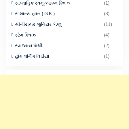
સાપ્તાહિક સ્વમૂલ્યાંકન ક્વિઝ
(1)
સામાન્ય જ્ઞાન ( G.K.)
(8)
સીનીયર & જુનિયર કે.જી.
(11)
સ્ટેમ ક્વિઝ
(4)
સ્વાધ્યાય પોથી
(2)
હોમ લર્નિંગ વિડીયો
(1)