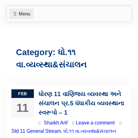
Menu
Category:
ધો.૧૧
વા.વ્યવ્સ્થા&સંચાલન
ધોરણ 11 વાણિજય વ્યવસ્થા અને
FEB
સંચાલન પ્ર.5 ધંધાકીય વ્યવસ્થાના
11
સ્વરૂપો – 1
Shaikh Arif
Leave a comment
Std 11 General Stream
,
ધો.૧૧ વા.વ્યવ્સ્થા&સંચાલન