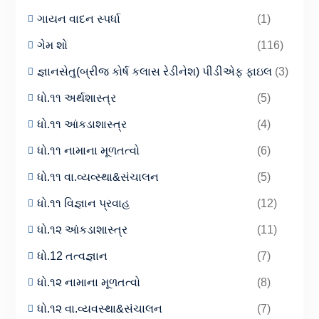
ગાયન વાદન સ્પર્ધા
(1)
ગેમ શો
(116)
જ્ઞાનસેતુ(બ્રીજ કોર્ષ કલાસ રેડીનેશ) પીડીએફ ફાઇલ
(3)
ધો.૧૧ અર્થશાસ્ત્ર
(5)
ધો.૧૧ આંકડાશાસ્ત્ર
(4)
ધો.૧૧ નામાના મૂળતત્વો
(6)
ધો.૧૧ વા.વ્યવ્સ્થા&સંચાલન
(5)
ધો.૧૧ વિજ્ઞાન પ્રવાહ
(12)
ધો.૧૨ આંકડાશાસ્ત્ર
(11)
ધો.12 તત્વજ્ઞાન
(7)
ધો.૧૨ નામાના મૂળતત્વો
(8)
ધો.૧૨ વા.વ્યવસ્થા&સંચાલન
(7)