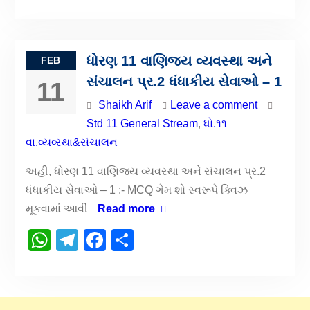
ધોરણ 11 વાણિજય વ્યવસ્થા અને
FEB
સંચાલન પ્ર.2 ધંધાકીય સેવાઓ – 1
11
Shaikh Arif
Leave a comment
Std 11 General Stream
,
ધો.૧૧
વા.વ્યવ્સ્થા&સંચાલન
અહી, ધોરણ 11 વાણિજય વ્યવસ્થા અને સંચાલન પ્ર.2
ધંધાકીય સેવાઓ – 1 :- MCQ ગેમ શો સ્વરૂપે ક્વિઝ
મૂકવામાં આવી
Read more
WhatsApp
Telegram
Facebook
Share