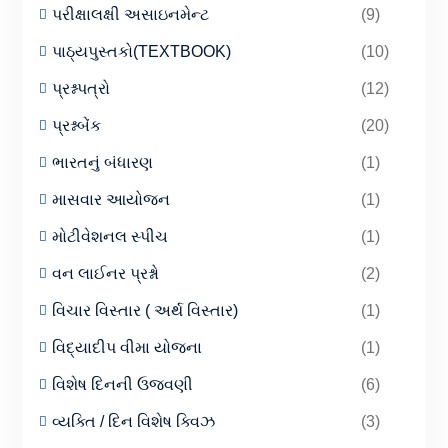
પરીક્ષાલક્ષી અસાઇનમેન્ટ
(9)
પાઠ્યપુસ્તકો(TEXTBOOK)
(10)
પ્રશ્નપત્રો
(12)
પ્રશ્નબેંક
(20)
ભારતનું બંધારણ
(1)
માસવાર આયોજન
(1)
મોટીવેશનલ સ્પીચ
(1)
વન લાઈનર પ્રશ્નો
(2)
વિચાર વિસ્તાર ( અર્થ વિસ્તાર)
(1)
વિદ્યાદીપ વીમા યોજના
(1)
વિશેષ દિનની ઉજવણી
(6)
વ્યક્તિ / દિન વિશેષ ક્વિઝ
(3)