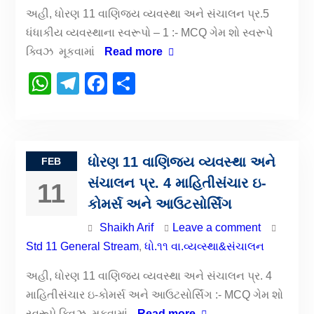
અહી, ધોરણ 11 વાણિજય વ્યવસ્થા અને સંચાલન પ્ર.5
ધંધાકીય વ્યવસ્થાના સ્વરૂપો – 1 :- MCQ ગેમ શો સ્વરૂપે
ક્વિઝ મૂકવામાં
Read more
WhatsApp
Telegram
Facebook
Share
ધોરણ 11 વાણિજય વ્યવસ્થા અને
FEB
સંચાલન પ્ર. 4 માહિતીસંચાર ઇ-
11
કોમર્સ અને આઉટસોર્સિંગ
Shaikh Arif
Leave a comment
Std 11 General Stream
,
ધો.૧૧ વા.વ્યવ્સ્થા&સંચાલન
અહી, ધોરણ 11 વાણિજય વ્યવસ્થા અને સંચાલન પ્ર. 4
માહિતીસંચાર ઇ-કોમર્સ અને આઉટસોર્સિંગ :- MCQ ગેમ શો
સ્વરૂપે ક્વિઝ મૂકવામાં
Read more