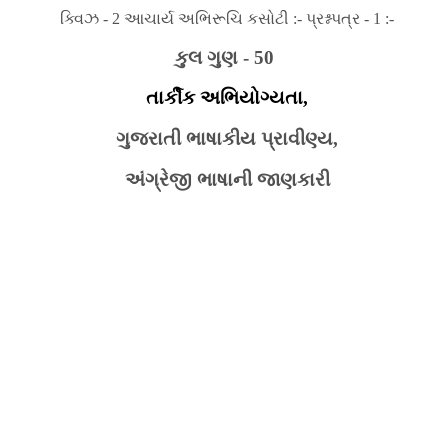
ક્વિઝ - 2 આચાર્ય અભિરૂચિ કસોટી :- પ્રશ્નપત્ર - 1 :-
કુલ ગુણ - 50
તાર્કીક અભિયોગ્યતા,
ગુજરાતી ભાષાકીય પ્રાવીણ્ય,
અંગ્રેજી ભાષાની જાણકારી