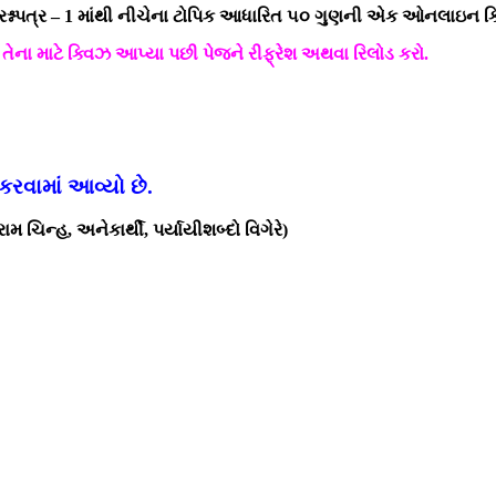
પ્રશ્નપત્ર – 1 માંથી નીચેના ટોપિક આધારિત ૫૦ ગુણની એક ઓનલાઇન 
ના માટે ક્વિઝ આપ્યા પછી પેજને રીફ્રેશ અથવા રિલોડ કરો.
 કરવામાં આવ્યો છે.
 ચિન્હ, અનેકાર્થી, પર્યાયીશબ્દો વિગેરે)