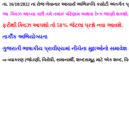
તા. 16/10/2022 ના રોજ લેવાનાર આચાર્ય અભિરૂચિ કસોટી અંતર્ગત 
આ ક્વિઝ આપ્યા પછી તમે તમારું પરિણામ અથવા રેન્ક જાણી શકશો. તે
ફરીથી ક્વિઝ આપશો તો 50% જેટલા પ્રશ્નો નવા આવશે.
તાર્કીક અભિયોગ્યતા
ગુજરાતી ભાષાકીય પ્રાવીણ્ય
માં નીચેના મુદ્દાઓનો સમાવેશ
⇒ વ્યાકરણ (જોડણી, વિરોધી, સમાનાર્થી, શબ્દસમૂહ માટે એક શબ્દ, વિરામ