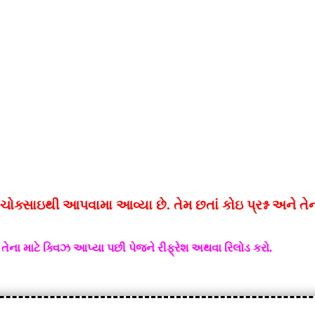
જ ચોક્સાઇથી આપવામા આવ્યા છે. તેમ છતાં કોઇ
પ્રશ્ન અને ત
ના માટે ક્વિઝ આપ્યા પછી પેજને રીફ્રેશ અથવા રિલોડ કરો.