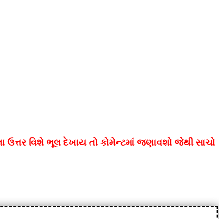
ેના ઉત્તર વિશે ભૂલ દેખાય તો કોમેન્ટમાં જણાવશો જેથી સાચો