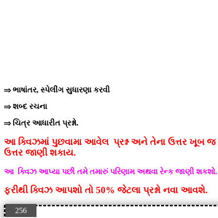
⇒ ભાષાંતર, સ્પેલીંગ સુધારણા કરવી
⇒ શબ્દ રચના
⇒ ચિત્ર આધારીત પ્રશ્નો.
આ ક્વિઝમાં પુછવામા આવેલ પ્રશ્ન અને તેના ઉત્તર ખૂબ 
ઉત્તર જાણી શકાય.
આ ક્વિઝ આપ્યા પછી તમે તમારું પરિણામ અથવા રેન્ક જાણી શકશો. તે
ફરીથી ક્વિઝ આપશો તો 50% જેટલા પ્રશ્નો નવા આવશે.
256