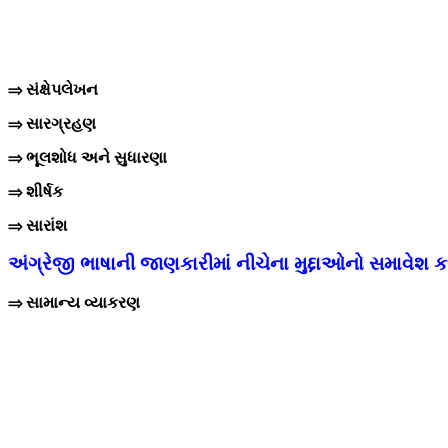
⇒ સંક્ષેપલેખન
⇒ સારગ્રહણ
⇒ ભૂલશોધ અને સુધારણા
⇒ શીર્ષક
⇒ સારાંશ
અંગ્રેજી ભાષાની જાણકારીમાં
નીચેના મુદ્દાઓનો સમાવેશ ક
⇒ સામાન્ય વ્યાકરણ