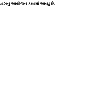
ક્વિઝનુ આયોજન કરવમાં આવ્યુ છે.