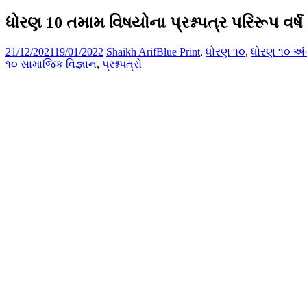
ધોરણ 10 તમામ વિષયોના પ્રશ્નપત્ર પરિરૂપ વર્ષ
21/12/2021
19/01/2022
Shaikh Arif
Blue Print
,
ધોરણ ૧૦
,
ધોરણ ૧૦ અંગ
૧૦ સામાજિક વિજ્ઞાન
,
પ્રશ્નપત્રો