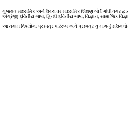
ગુજરાત માધ્યમિક અને ઉચ્ચત્તર માધ્યમિક શિક્ષણ બોર્ડ ગાંધીનગર દ્વાર
અંગ્રેજી દ્વિતીય ભાષા, હિન્દી દ્વિતીય ભાષા, વિજ્ઞાન, સામાજિક વિજ્
આ તમામ વિષયોના પ્રશ્નપત્ર પરિરૂપ અને પ્રશ્નપત્ર નુ માળખું ડાઉનલ