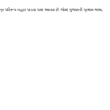
પત્ર પરિરૂપ બહાર પાડવા પમાં આવ્યા છે. જેમાં ગુજરાતી પ્રથમ ભાષા,