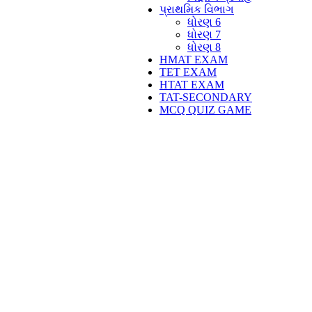
પ્રાથમિક વિભાગ
ધોરણ 6
ધોરણ 7
ધોરણ 8
HMAT EXAM
TET EXAM
HTAT EXAM
TAT-SECONDARY
MCQ QUIZ GAME