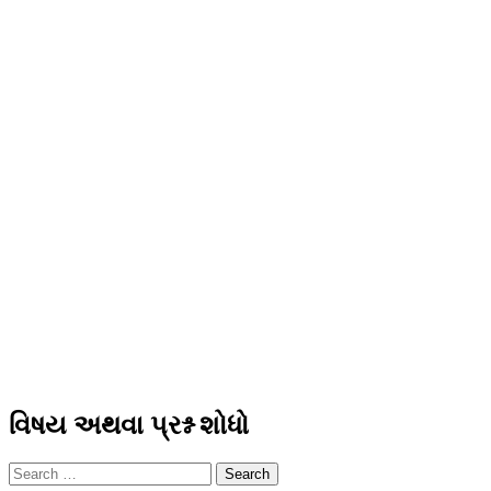
વિષય અથવા પ્રશ્ન શોધો
Search