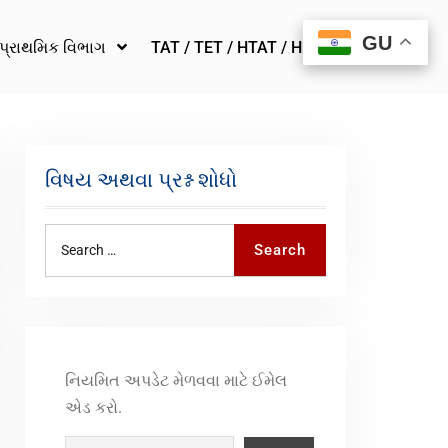
GU
GU
પ્રાથમિક વિભાગ
TAT / TET / HTAT / HMAT
વિષય અથવા પ્રશ્ન શોધો
Search
નિયમિત અપડેટ મેળવવા માટે ઈમેલ
એડ કરો.