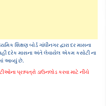
મિક શિક્ષણ બોર્ડ ગાંધીનગર દ્વારા દર માસના
અહી દરેક માસના અંતે લેવાયેલ એકમ કસોટી ના
ાં આવ્યું છે.
ના પ્રશ્નપત્રો ડાઉનલોડ કરવા માટે નીચે