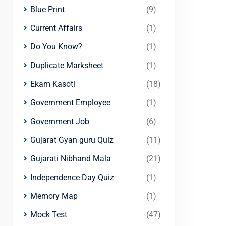
Blue Print
(9)
Current Affairs
(1)
Do You Know?
(1)
Duplicate Marksheet
(1)
Ekam Kasoti
(18)
Government Employee
(1)
Government Job
(6)
Gujarat Gyan guru Quiz
(11)
Gujarati Nibhand Mala
(21)
Independence Day Quiz
(1)
Memory Map
(1)
Mock Test
(47)