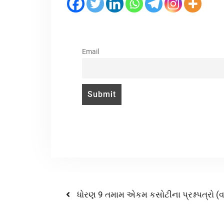
Email
ધોરણ 9 તમામ એકમ કસોટીના પ્રશ્નપત્રો (વ