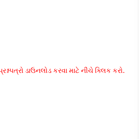
નપત્રો ડાઉનલોડ કરવા માટે નીચે ક્લિક કરો.