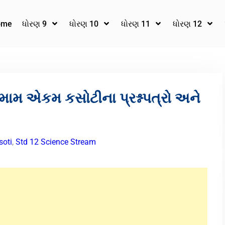
ome
ધોરણ 9
ધોરણ 10
ધોરણ 11
ધોરણ 12
તમામ એકમ કસોટીના પ્રશ્નપત્રો અને
oti
,
Std 12 Science Stream