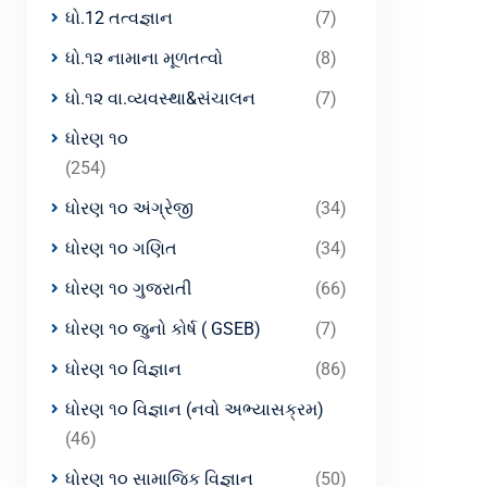
ધો.12 તત્વજ્ઞાન
(7)
ધો.૧૨ નામાના મૂળતત્વો
(8)
ધો.૧૨ વા.વ્યવસ્થા&સંચાલન
(7)
ધોરણ ૧૦
(254)
ધોરણ ૧૦ અંગ્રેજી
(34)
ધોરણ ૧૦ ગણિત
(34)
ધોરણ ૧૦ ગુજરાતી
(66)
ધોરણ ૧૦ જુનો કોર્ષ ( GSEB)
(7)
ધોરણ ૧૦ વિજ્ઞાન
(86)
ધોરણ ૧૦ વિજ્ઞાન (નવો અભ્યાસક્રમ)
(46)
ધોરણ ૧૦ સામાજિક વિજ્ઞાન
(50)