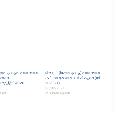
જ્ઞાન પ્રવાહના તમામ એકમ
ધોરણ 11 (વિજ્ઞાન પ્રવાહ) તમામ એકમ
્નપત્રો-
કસોટીના પ્રશ્નપત્રો અને સોલ્યુશન (વર્ષ
્રેજી,હિંદી માધ્યમ
2020-21)
1
08/02/2021
asoti"
In "Ekam Kasoti"