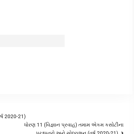
ર્ષ 2020-21)
ધોરણ 11 (વિજ્ઞાન પ્રવાહ) તમામ એકમ કસોટીના
પ્રશ્નપત્રો અને સોલ્યુશન (વર્ષ 2020-21)