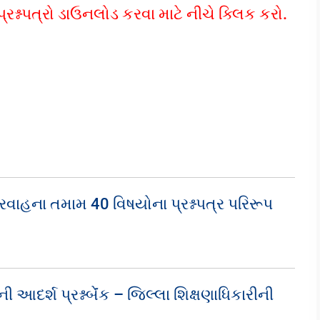
્નપત્રો ડાઉનલોડ કરવા માટે નીચે ક્લિક કરો.
્રવાહના તમામ 40 વિષયોના પ્રશ્નપત્ર પરિરૂપ
 આદર્શ પ્રશ્નબેંંક – જિલ્લા શિક્ષણાધિકારીની