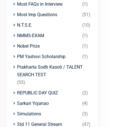
Most FAQs in Interview
(1)
Most Imp Questions
(51)
N.T.S.E.
(10)
NMMS-EXAM
(1)
Nobel Prize
(1)
PM Yashsvi Scholarship
(1)
Prakharta Sodh Kasoti / TALENT
SEARCH TEST
(55)
REPUBLIC DAY QUIZ
(2)
Sarkari Yojanao
(4)
Simulations
(3)
Std 11 General Stream
(47)