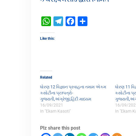
WhatsApp
Telegram
Facebook
Share
Like this:
Related
ધોરણ 12 વિજ્ઞાન પ્રવાહના તમામ એકમ
ધોરણ 11 વિ
કસોટીના પ્રશ્નપત્રો-
કસોટીના પ્રશ
ગુજરાતી,અંગ્રેજી,હિંદી માધ્યમ
ગુજરાતી,અંગ
16/09/2021
16/09/202
In "Ekam Kasoti"
In "Ekam K
Plz share this post