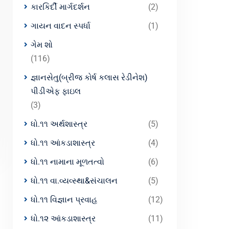
કારકિર્દી માર્ગદર્શન
(2)
ગાયન વાદન સ્પર્ધા
(1)
ગેમ શો
(116)
જ્ઞાનસેતુ(બ્રીજ કોર્ષ કલાસ રેડીનેશ)
પીડીએફ ફાઇલ
(3)
ધો.૧૧ અર્થશાસ્ત્ર
(5)
ધો.૧૧ આંકડાશાસ્ત્ર
(4)
ધો.૧૧ નામાના મૂળતત્વો
(6)
ધો.૧૧ વા.વ્યવ્સ્થા&સંચાલન
(5)
ધો.૧૧ વિજ્ઞાન પ્રવાહ
(12)
ધો.૧૨ આંકડાશાસ્ત્ર
(11)