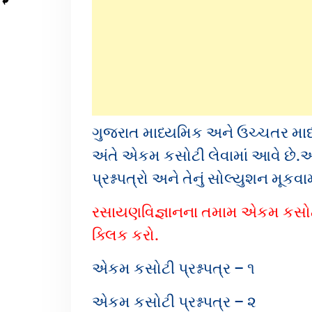
ગુજરાત માધ્યમિક અને ઉચ્ચતર માધ્ય
અંતે એકમ કસોટી લેવામાં આવે છે.
પ્રશ્નપત્રો અને તેનું સોલ્યુશન મૂકવામ
રસાયણવિજ્ઞાનના તમામ એકમ કસોટીઓ
ક્લિક કરો.
એકમ કસોટી પ્રશ્નપત્ર – ૧
એકમ કસોટી પ્રશ્નપત્ર – ૨