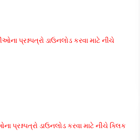
ા પ્રશ્નપત્રો ડાઉનલોડ કરવા માટે નીચે
પ્રશ્નપત્રો ડાઉનલોડ કરવા માટે નીચે ક્લિક