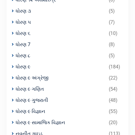
ધોરણ ૩
(5)
ધોરણ ૫
(7)
ધોરણ ૬
(10)
ધોરણ 7
(8)
ધોરણ ૮
(5)
ધોરણ ૯
(184)
ધોરણ ૯ અંગ્રેજી
(22)
ધોરણ ૯ ગણિત
(54)
ધોરણ ૯ ગુજરાતી
(48)
ધોરણ ૯ વિજ્ઞાન
(55)
ધોરણ ૯ સામાજિક વિજ્ઞાન
(20)
નવનીત ગાઇડ
(113)