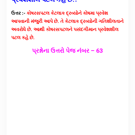
ઉત્તર :-
કોષરસપટલ કેટલાક દ્રવ્યોને કોષમા પ્રવેશ
આપવાની મંજુરી આપે છે.
તે કેટલાક દ્રવ્યોની ગતિશીલતાને
અવરોધે છે.
આથી કોષરસપટલને પસંદગીમાન પ્રવેશશીલ
પટલ કહે છે.
પ્રશ્નોના ઉત્તરો પેજ નંંબર – 63