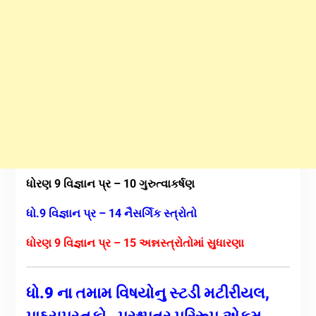
ધોરણ 9 વિજ્ઞાન પ્ર – 10 ગુરુત્વાકર્ષણ
ધો.9 વિજ્ઞાન પ્ર – 14 નૈસર્ગિક સ્ત્રોતો
ધોરણ 9 વિજ્ઞાન પ્ર – 15 અન્નસ્ત્રોતોમાં સુધારણા
ધો.9 ના તમામ વિષયોનુ સ્ટડી મટીરીયલ,