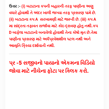
ઉત્તર :-
(i) બટાટાના કપની બહારની તરફ પાણીના અણુ
વધારે હોવાથી તે અંદર ખાલી જગ્યા તરફ પ્રસરણ પામે છે.
(ii) બટાટાના કપ A સરખામણી માટે જરૂરી છે.
(iii) કપ A
મા સાંદ્રતા તફાવત સર્જાવા માટે કોઇ દ્રાવણ હોતુ નથી.કપ
D બાફેલા બટાટાનો બનાવેલો હોવાથી તેના કોષો મૃત છે.તેમા
પાણીના પ્રસરણ માટે અર્ધપ્રવેશશીલ પટલ નથી અને
આસૃતિ ક્રિયા દર્શાવાતી નથી.
પ્ર -5 સજીવનો પાયાનો એકમના વિડિયો
જોવા માટે નીચેના ફોટા પર ક્લિક કરો.