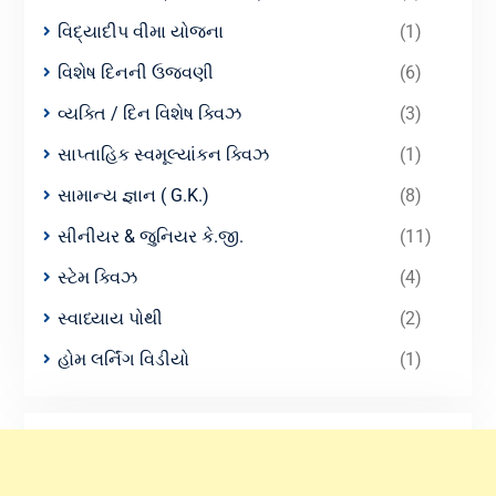
વિદ્યાદીપ વીમા યોજના
(1)
વિશેષ દિનની ઉજવણી
(6)
વ્યક્તિ / દિન વિશેષ ક્વિઝ
(3)
સાપ્તાહિક સ્વમૂલ્યાંકન ક્વિઝ
(1)
સામાન્ય જ્ઞાન ( G.K.)
(8)
સીનીયર & જુનિયર કે.જી.
(11)
સ્ટેમ ક્વિઝ
(4)
સ્વાધ્યાય પોથી
(2)
હોમ લર્નિંગ વિડીયો
(1)