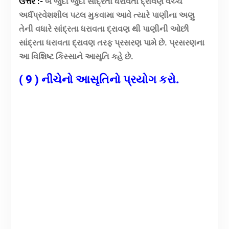
ઉત્તર :-
બે જુદી જુદી સાંદ્રતા ધરાવતા દ્રાવણ વચ્ચે
અર્ધપ્રવેશશીલ પટલ મુકવામા આવે ત્યારે પાણીના અણુ
તેની વધારે સાંદ્રતા ધરાવતા દ્રાવણ થી પાણીની ઓછી
સાંદ્રતા ધરાવતા દ્રાવણ તરફ પ્રસરણ પામે છે. પ્રસરણના
આ વિશિષ્ટ કિસ્સાને આસૃતિ કહે છે.
( 9 ) નીચેનો આસૃતિનો પ્રયોગ કરો.