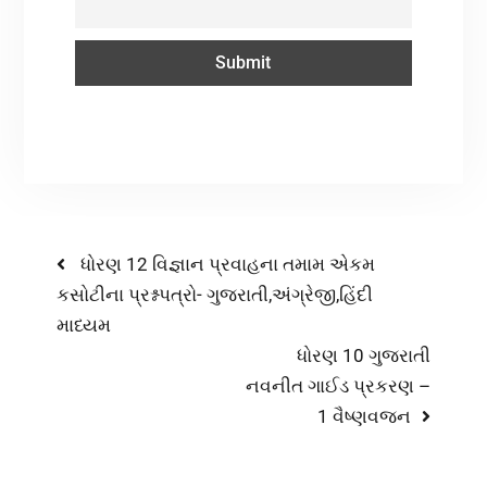
ધોરણ 12 વિજ્ઞાન પ્રવાહના તમામ એકમ
કસોટીના પ્રશ્નપત્રો- ગુજરાતી,અંગ્રેજી,હિંદી
માધ્યમ
ધોરણ 10 ગુજરાતી
નવનીત ગાઈડ પ્રકરણ –
1 વૈષ્ણવજન