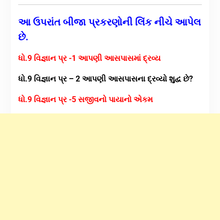
આ ઉપરાંત બીજા પ્રકરણોની લિંક નીચે આપેલ
છે.
ધો.9 વિજ્ઞાન પ્ર -1 આપણી આસપાસમાં દ્રવ્ય
ધો.9 વિજ્ઞાન પ્ર – 2 આપણી આસપાસના દ્રવ્યો શુદ્વ છે?
ધો.9 વિજ્ઞાન પ્ર -5 સજીવનો પાયાનો એકમ