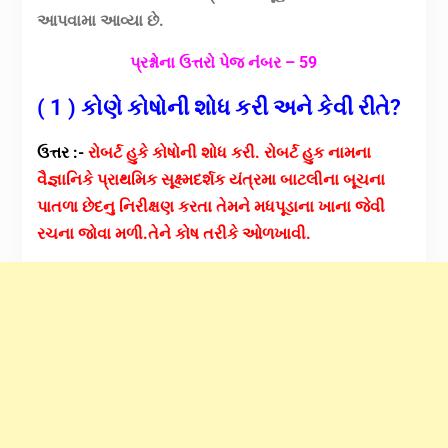
આપવામા આવ્યા છે.
પ્રશ્નોના ઉત્તરો પેજ નંંબર – 59
( 1 )
કોણે
કોષોની શોધ કરી અને કેવી રીતે?
ઉત્તર :-
રોબર્ટ હુકે કોષોની શોધ કરી.
રોબર્ટ હુક નામના
વૈજ્ઞાનિકે પ્રાથમિક સૂક્ષ્મદર્શક યંત્રમા બાટલીના બૂચના
પાતળા છેદનુ નિરીક્ષણ કરતા તેમને મધપૂડાના ખાના જેવી
રચના જોવા મળી.તેને કોષ તરીકે ઓળખાવી.