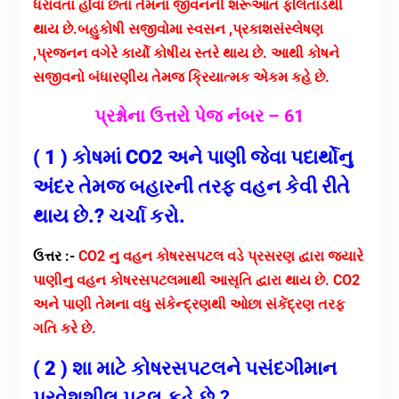
ધરાવતા હોવા છતા તેમના જીવનની શરૂઆત ફલિતાંડથી
થાય છે.બહુકોષી સજીવોમા સ્વસન ,પ્રકાશસંસ્લેષણ
,પ્રજનન વગેરે કાર્યો કોષીય સ્તરે થાય છે.
આથી કોષને
સજીવનો બંધારણીય તેમજ ક્રિયાત્મક એકમ કહે છે.
પ્રશ્નોના ઉત્તરો પેજ નંંબર – 61
( 1 ) કોષમાં CO2 અને પાણી જેવા પદાર્થોનુ
અંદર તેમજ બહારની તરફ વહન કેવી રીતે
થાય છે.? ચર્ચા કરો.
ઉત્તર :-
CO2 નુ વહન કોષરસપટલ વડે પ્રસરણ દ્વારા જયારે
પાણીનુ વહન કોષરસપટલમાથી આસૃતિ દ્વારા થાય છે.
CO2
અને પાણી તેમના વધુ સંકેન્દ્રણથી ઓછા સંકેંદ્રણ તરફ
ગતિ કરે છે.
( 2 )
શા માટે કોષરસપટલને પસંદગીમાન
પ્રવેશશીલ પટલ કહે છે.?