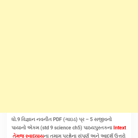
ધો.9 વિજ્ઞાન નવનીત PDF (ગાઇડ) પ્ર – 5 સજીવનો
પાયાનો એકમ (std 9 science ch5) પાઠયપુસ્તકના
Intext
તેમજ સ્વાધ્યાય
ના તમામ પ્રશ્નોના સંપૂર્ણ અને આદર્શ ઉત્તરો