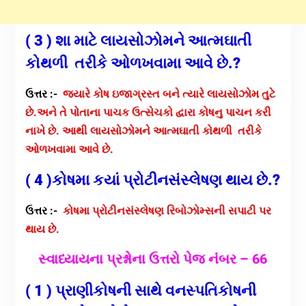
( 3 ) શા માટે લાયસોઝોમને આત્મઘાતી
કોથળી તરીકે ઓળખવામા આવે છે.?
ઉત્તર :-
જયારે કોષ ઇજાગ્રસ્ત બને ત્યારે લાયસોઝોમ તુટે
છે.
અને તે પોતાના પાચક ઉત્સેચકો દ્વારા કોષનુ પાચન કરી
નાખે છે.
આથી લાયસોઝોમને આત્મઘાતી કોથળી તરીકે
ઓળખવામા આવે છે.
( 4 )
કોષમા કયાં પ્રોટીનસંસ્લેષણ થાય છે.?
ઉત્તર :-
કોષમા પ્રોટીનસંસ્લેષણ રિબોઝોમ્સની સપાટી પર
થાય છે.
સ્વાધ્યાયના પ્રશ્નોના ઉત્તરો પેજ નંંબર – 66
( 1 ) પ્રાણીકોષની સાથે વનસ્પતિકોષની