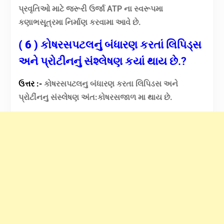
પ્રવૃતિઓ માટે જરૂરી ઉર્જા ATP ના સ્વરૂપમા
કણાભસૂત્રમા નિર્માણ કરવામા આવે છે.
( 6 )
કોષરસપટલનું બંધારણ કરતાં લિપિડ્સ
અને પ્રોટીનનું સંશ્લેષણ કયાં થાય છે.?
ઉત્તર :-
કોષરસપટલનુ બંધારણ કરતા લિપિડસ અને
પ્રોટીંનનુ સંસ્લેષણ અંત:કોષરસજાળ મા થાય છે.