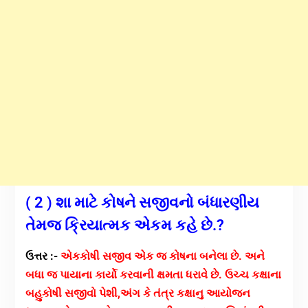
( 2 ) શા માટે કોષને સજીવનો બંધારણીય
તેમજ ક્રિયાત્મક એકમ કહે છે.?
ઉત્તર :-
એકકોષી સજીવ એક જ કોષના બનેલા છે. અને
બધા જ પાયાના કાર્યો કરવાની ક્ષમતા ધરાવે છે.
ઉચ્ચ કક્ષાના
બહુકોષી સજીવો પેશી,અંગ કે તંત્ર કક્ષાનુ આયોજન