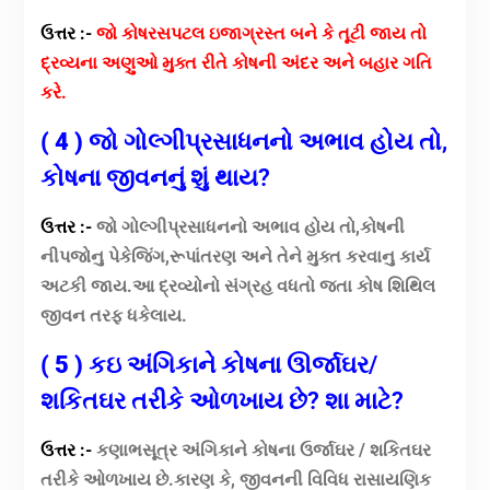
ઉત્તર :-
જો કોષરસપટલ ઇજાગ્રસ્ત બને કે તૂટી જાય તો
દ્રવ્યના અણુઓ મુક્ત રીતે કોષની અંદર અને બહાર ગતિ
કરે.
( 4 )
જો ગોલ્ગીપ્રસાધનનો અભાવ હોય તો,
કોષના જીવનનું શું થાય?
ઉત્તર :-
જો ગોલ્ગીપ્રસાધનનો અભાવ હોય તો,કોષની
નીપજોનુ પેકેજિંગ,રૂપાંતરણ અને તેને મુક્ત કરવાનુ કાર્ય
અટકી જાય.આ દ્રવ્યોનો સંગ્રહ વધતો જતા કોષ શિથિલ
જીવન તરફ ધકેલાય.
( 5 ) કઇ
અંગિકાને કોષના ઊર્જાઘર/
શકિતઘર તરીકે ઓળખાય છે? શા માટે?
ઉત્તર :-
કણાભસૂત્ર અંગિકાને કોષના ઉર્જાઘર / શકિતઘર
તરીકે ઓળખાય છે.કારણ કે, જીવનની વિવિધ રાસાયણિક