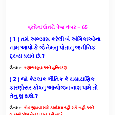
પ્રશ્નોના ઉત્તરો પેજ નંંબર – 65
( 1 ) તમે અભ્યાસ કરેલી બે અંગિકાઓના
નામ આપો કે જે તેમનુ પોતાનુ જનીનિક
દ્રવ્ય ધરાવે છે.?
ઉત્તર :-
કણાભસૂત્ર અને હરિતકણ
( 2 ) જો કેટલાક ભૌતિક કે રાસાયણિક
કારણોસર કોષનુ આયોજન નાશ પામે તો
તેનુ શુ થશે.?
ઉત્તર :-
કોષ જીવવા માટે કાર્યક્ષમ રહી શકે નહી અને
લાયસોઝોમ તેનુ પાચન કરી નાખે.