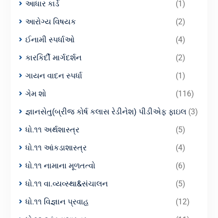
આધાર કાર્ડ
(1)
આરોગ્ય વિષયક
(2)
ઈનામી સ્પર્ધાઓ
(4)
કારકિર્દી માર્ગદર્શન
(2)
ગાયન વાદન સ્પર્ધા
(1)
ગેમ શો
(116)
જ્ઞાનસેતુ(બ્રીજ કોર્ષ કલાસ રેડીનેશ) પીડીએફ ફાઇલ
(3)
ધો.૧૧ અર્થશાસ્ત્ર
(5)
ધો.૧૧ આંકડાશાસ્ત્ર
(4)
ધો.૧૧ નામાના મૂળતત્વો
(6)
ધો.૧૧ વા.વ્યવ્સ્થા&સંચાલન
(5)
ધો.૧૧ વિજ્ઞાન પ્રવાહ
(12)