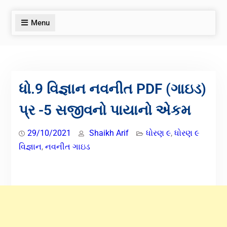
Menu
ધો.9 વિજ્ઞાન નવનીત PDF (ગાઇડ)
પ્ર -5 સજીવનો પાયાનો એકમ
29/10/2021
Shaikh Arif
ધોરણ ૯
,
ધોરણ ૯
વિજ્ઞાન
,
નવનીત ગાઇડ