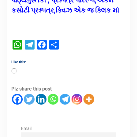
પાઠ્યપુસ્તકો , પ્રશ્નપત્ર પરિરૂપ,એકમ
કસોટી પ્રશ્નપત્ર,ક્વિઝ એક જ ક્લિક માંં
WhatsApp
Telegram
Facebook
Share
Like this:
Plz share this post
Email