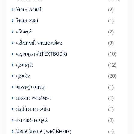
નિદાન કસોટી
(2)
નિબંધ સ્પર્ધા
(1)
પરિપત્રો
(2)
પરીક્ષાલક્ષી અસાઇનમેન્ટ
(9)
પાઠ્યપુસ્તકો(TEXTBOOK)
(10)
પ્રશ્નપત્રો
(12)
પ્રશ્નબેંક
(20)
ભારતનું બંધારણ
(1)
માસવાર આયોજન
(1)
મોટીવેશનલ સ્પીચ
(1)
વન લાઈનર પ્રશ્નો
(2)
વિચાર વિસ્તાર ( અર્થ વિસ્તાર)
(1)