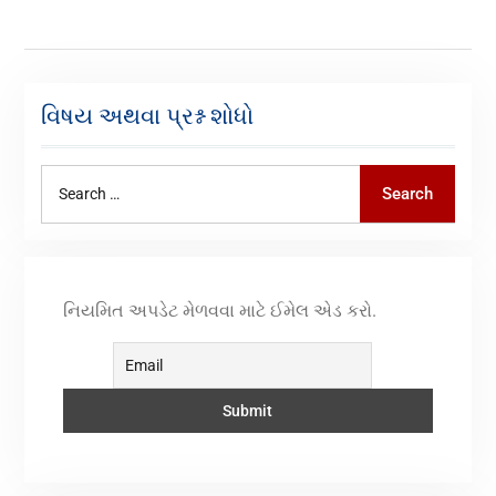
વિષય અથવા પ્રશ્ન શોધો
Search
નિયમિત અપડેટ મેળવવા માટે ઈમેલ એડ કરો.