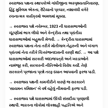
સ્વરાજ્ય પક્ષના સ્થાપકોએ ગાંધીજીના અસ્પૃશ્યતાનિવારણ,
હિંદુ મુસ્લિમ એકતા, રેંટિયાનો પ્રચાર, નશાબંધી વગેરે
રચનાત્મક કાર્યક્રમો અમલમાં મૂક્યા.
→ સ્વરાજ્ય પક્ષે નવેમ્બર, 1923 ની ધારાસભાઓની
ચૂંટણીમાં ભાગ લીધો અને કેન્દ્રીય તથા પ્રાંતીય
ધારાસભાઓમાં બહુમતી મેળવી. → કેન્દ્રીય ધારાસભામાં
સ્વરાજ્ય પક્ષના નેતા તરીકે મોતીલાલ નેહરુની અને બંગાળ
પ્રાંતમાં નેતા તરીકે ચિત્તરંજનદાસની વરણી થઈ. → આ પક્ષે
ધારાસભાઓમાં સરકારી અંદાજપત્રો અને ખરડાઓને
નામંજૂર કરી, સરકારની નીતિઓનો વિરોધ કર્યો. તેણે
સરકારને પ્રજાના પ્રશ્નો તરફ ધ્યાન આપવાની ફરજ પાડી.
→ સ્વરાજ્ય પક્ષની કામગીરીને કારણે જ સરકારને
‘સાયમન કમિશન’ બે વર્ષ વહેલું નીમવાની ફરજ પડી.
→ સ્વરાજ્ય પક્ષે ધારાસભામાં ઊંચી સંસદીય પ્રણાલી
સ્થાપી. ભારતના લોકોમાં લોકશાહી પદ્ધતિએ અને