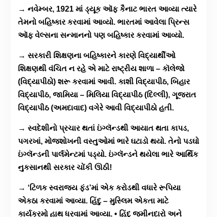
→ નવેમ્બર, 1921 માં ડ્યૂક ઑફ કૈનાટ ભારત આવ્યા ત્યારે
તેમનો બહિષ્કાર કરવામાં આવ્યો. ભારતમાં આવેલા પ્રિન્સ
ઑફ વેલ્સના સન્માનનો પણ બહિષ્કાર કરવામાં આવ્યો.
→ સરકારી શિક્ષણના બહિષ્કારને કારણે વિદ્યાર્થીઓ
શિક્ષણથી વંચિત ન રહે એ માટે રાષ્ટ્રીય શાળા – કૉલેજો
(વિદ્યાપીઠો) શરૂ કરવામાં આવી. કાશી વિદ્યાપીઠ, બિહાર
વિદ્યાપીઠ, જામિયા – મિલિયા વિદ્યાપીઠ (દિલ્લી), ગૂજરાત
વિદ્યાપીઠ (અમદાવાદ) વગેરે આવી વિદ્યાપીઠો હતી.
→ સ્વદેશીનો પ્રચાર થતાં ઇંગ્લૅન્ડથી આયાત થતા કાપડ,
પગરખાં, મોજશોખની વસ્તુઓમાં ભારે ઘટાડો થયો. તેનો પડઘો
ઇંગ્લૅન્ડની પાર્લમેન્ટમાં પડ્યો. ઇંગ્લૅન્ડને થયેલા ભારે આર્થિક
નુકસાનથી સરકાર ચોંકી ઊઠી!
→ ‘ટિળક સ્વરાજ્ય ફંડ’માં એક કરોડથી વધારે રૂપિયા
એકઠા કરવામાં આવ્યા. હિંદુ – મુસ્લિમ એકતા માટે
કાર્યક્રમો હાથ ધરવામાં આવ્યા. • હિંદુ જમીનદારો અને