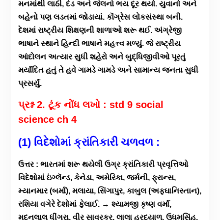
મનમાંથી લાઠી, દંડ અને જેલનો ભય દૂર થયો. યુવાનો અને
બહેનો પણ લડતમાં જોડાયાં. કૉંગ્રેસ લોકસંસ્થા બની.
દેશમાં રાષ્ટ્રીય શિક્ષણની શાળાઓ શરૂ થઈ. અંગ્રેજી
ભાષાને સ્થાને હિન્દી ભાષાને મહત્ત્વ મળ્યું. જે રાષ્ટ્રીય
આંદોલન અત્યાર સુધી શહેરો અને બુદ્ધિજીવીઓ પૂરતું
મર્યાદિત હતું તે હવે ગામડે ગામડે અને સામાન્ય જનતા સુધી
પ્રસર્યું.
પ્રશ્ન 2. ટૂંક નોંધ લખો : std 9 social
science ch 4
(1) વિદેશોમાં ક્રાંતિકારી ચળવળ :
ઉત્તર : ભારતમાં શરૂ થયેલી ઉગ્ર ક્રાંતિકારી પ્રવૃત્તિઓ
વિદેશોમાં ઇંગ્લૅન્ડ, કેનેડા, અમેરિકા, જર્મની, ફ્રાન્સ,
મ્યાનમાર (બર્મા), મલાયા, સિંગાપુર, કાબુલ (અફઘાનિસ્તાન),
રશિયા વગેરે દેશોમાં ફેલાઈ. → શ્યામજી કૃષ્ણ વર્મા,
મદનલાલ ધીંગરા, વીર સાવરકર, લાલા હરદયાળ, ઉધમસિંહ,