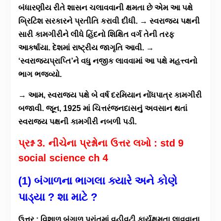
બંધારણીય રીતે શાસન ચલાવવાની ક્ષમતા છે એમ આ પક્ષે
બ્રિટિશ સરકારને પ્રતીતિ કરાવી દીધી. → સ્વરાજ્ય પક્ષની
સારી કામગીરીને લીધે હિંદનો શિક્ષિત વર્ગ તેની તરફ
આકર્ષાયા. દેશમાં રાષ્ટ્રીય જાગૃતિ આવી. →
‘સ્વરાજ્યપ્રાપ્તિ’ને વધુ નજીક લાવવામાં આ પક્ષે મહત્ત્વનો
ભાગ ભજવ્યો.
→ આમ, સ્વરાજ્ય પક્ષે બે વર્ષ દરમિયાન નોંધપાત્ર કામગીરી
બજાવી. જૂન, 1925 માં ચિત્તરંજનદાસનું અવસાન થતાં
સ્વરાજ્ય પક્ષની કામગીરી નબળી પડી.
પ્રશ્ન 3. નીચેના પ્રશ્નોના ઉત્તર લખો : std 9
social science ch 4
(1) બંગાળના ભાગલા ક્યારે અને કોણે
પાડ્યા ? શા માટે ?
ઉત્તર : વિશાળ બંગાળ પ્રાંતમાં વહીવટી કાર્યક્ષમતા લાવવાના