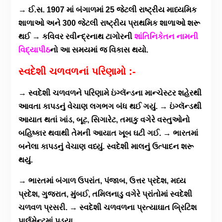
→ ઈ.સ. 1907 માં બંગાળમાં 25 જેટલી રાષ્ટ્રીય માધ્યમિક
શાળાઓ અને 300 જેટલી રાષ્ટ્રીય પ્રાથમિક શાળાઓ શરૂ
થઈ → કવિવર રવીન્દ્રનાથ ટાગોરની
શાંતિનિકેતન નામની
વિદ્યાપીઠ
નો આ સમયમાં જ વિકાસ થયો.
સ્વદેશી ચળવળનાં પરિણામો :-
→ સ્વદેશી ચળવળને પરિણામે ઇંગ્લૅન્ડના માન્ચેસ્ટર શહેરથી
આવતા કાપડનું વેચાણ લગભગ બંધ થઈ ગયું. → ઇંગ્લૅન્ડથી
આયાત થતાં ખાંડ, બૂટ, સિગારેટ, તમાકુ વગેરે વસ્તુઓનો
બહિષ્કાર થવાથી તેમની આયાત ખૂબ ઘટી ગઈ. → ભારતમાં
બનેલા કાપડનું વેચાણ વધ્યું. સ્વદેશી માલનું ઉત્પાદન શરૂ
થયું.
→ ભારતમાં બંગાળ ઉપરાંત, પંજાબ, ઉત્તર પ્રદેશ, મધ્ય
પ્રદેશ, ગુજરાત, મુંબઈ, તમિલનાડુ વગેરે પ્રાંતોમાં સ્વદેશી
ચળવળ પ્રસરી. → સ્વદેશી ચળવળના પ્રત્યાઘાત બ્રિટિશ
પાર્લમેન્ટમાં પડ્યા.