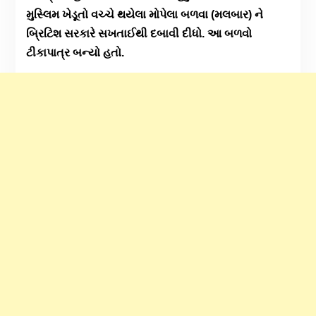
મુસ્લિમ ખેડૂતો વચ્ચે થયેલા મોપેલા બળવા (મલબાર) ને
બ્રિટિશ સરકારે સખતાઈથી દબાવી દીધો. આ બળવો
ટીકાપાત્ર બન્યો હતો.