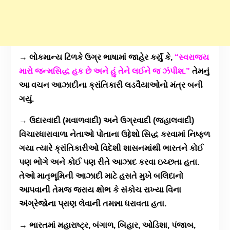
→ લોકમાન્ય ટિળકે ઉગ્ર ભાષામાં જાહેર કર્યું કે,
“સ્વરાજ્ય
મારો જન્મસિદ્ધ હક છે અને હું તેને લઈને જ ઝંપીશ.”
તેમનું
આ વચન આઝાદીના ક્રાંતિકારી લડવૈયાઓનો મંત્ર બની
ગયું.
→ ઉદારવાદી (મવાળવાદી) અને ઉગ્રવાદી (જહાલવાદી)
વિચારધારાવાળા નેતાઓ પોતાના ઉદ્દેશો સિદ્ધ કરવામાં નિષ્ફળ
ગયા ત્યારે ક્રાંતિકારીઓ વિદેશી શાસનમાંથી ભારતને કોઈ
પણ ભોગે અને કોઈ પણ રીતે આઝાદ કરવા ઇચ્છતા હતા.
તેઓ માતૃભૂમિની આઝાદી માટે હસતે મુખે બલિદાનો
આપવાની તેમજ જરાય ક્ષોભ કે સંકોચ રાખ્યા વિના
અંગ્રેજોના પ્રાણ લેવાની તમન્ના ધરાવતા હતા.
→ ભારતમાં મહારાષ્ટ્ર, બંગાળ, બિહાર, ઓડિશા, પંજાબ,