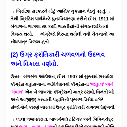
→ બ્રિટિશ સરકારને મોટું આર્થિક નુકસાન વેઠવું પડ્યું.→
તેથી બ્રિટિશ પાર્લમેન્ટે પુનઃવિચારણા કરીને ઈ.સ. 1911 માં
બંગાળના ભાગલા રદ કર્યા. ભારતીયોની સંગઠનશક્તિનો
વિજય થયો. → અંગ્રેજો વિરુદ્ધ થયેલી નવી ચેતનાનો આ
નોંધપાત્ર વિજય હતો.
(2) ઉગ્ર ક્રાંતિકારી ચળવળનો ઉદભવ
અને વિકાસ વર્ણવો.
ઉત્તર : બંગભંગ આંદોલન, ઈ.સ. 1907 માં સુરતમાં ભરાયેલ
કૉંગ્રેસ મહાસભાના અધિવેશનમાં કૉંગ્રેસના
‘જહાલ’ અને
‘મવાળ’
એમ બે ભાગલા; કૉંગ્રેસની માત્ર ઠરાવો, વિનંતીઓ
અને આજીજી કરવાની પદ્ધતિનો પ્રબળ વિરોધ વગેરે
સંજોગોને કારણે ભારતમાં ઉગ્ર ક્રાંતિકારી ચળવળ ઉદ્ભવી.
→ લાલા લજપતરાય, બાળગંગાધર ટિળક અને બિપિનચંદ્ર
પાલ
લાલ – બાલ – પાલ
ની આ ત્રિપુટીએ જહાલવાદી નીતિ