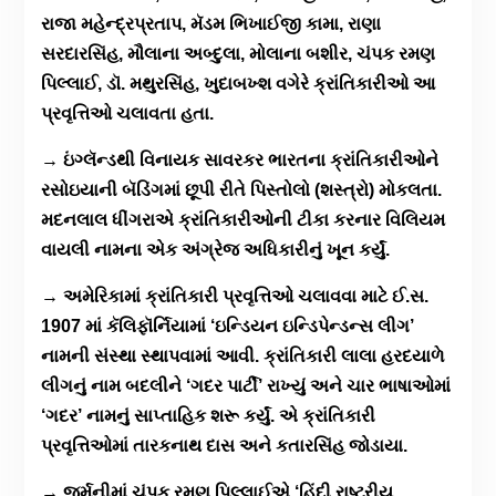
રાજા મહેન્દ્રપ્રતાપ, મૅડમ ભિખાઈજી કામા, રાણા
સરદારસિંહ, મૌલાના અબ્દુલા, મોલાના બશીર, ચંપક રમણ
પિલ્લાઈ, ડૉ. મથુરસિંહ, ખુદાબખ્શ વગેરે ક્રાંતિકારીઓ આ
પ્રવૃત્તિઓ ચલાવતા હતા.
→ ઇંગ્લૅન્ડથી વિનાયક સાવરકર ભારતના ક્રાંતિકારીઓને
રસોઇયાની બૅડિંગમાં છૂપી રીતે પિસ્તોલો (શસ્ત્રો) મોકલતા.
મદનલાલ ધીંગરાએ ક્રાંતિકારીઓની ટીકા કરનાર વિલિયમ
વાયલી નામના એક અંગ્રેજ અધિકારીનું ખૂન કર્યું.
→ અમેરિકામાં ક્રાંતિકારી પ્રવૃત્તિઓ ચલાવવા માટે ઈ.સ.
1907 માં કૅલિફૉર્નિયામાં ‘ઇન્ડિયન ઇન્ડિપેન્ડન્સ લીગ’
નામની સંસ્થા સ્થાપવામાં આવી. ક્રાંતિકારી લાલા હરદયાળે
લીગનું નામ બદલીને ‘ગદર પાર્ટી’ રાખ્યું અને ચાર ભાષાઓમાં
‘ગદર’ નામનું સાપ્તાહિક શરૂ કર્યું. એ ક્રાંતિકારી
પ્રવૃત્તિઓમાં તારકનાથ દાસ અને કતારસિંહ જોડાયા.
→ જર્મનીમાં ચંપક રમણ પિલ્લાઈએ ‘હિંદી રાષ્ટ્રીય