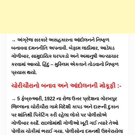
→ અંગ્રેજ સરકારે અસહકારના આંદોલનને નિષ્ફળ
બનાવવા દમનનીતિ અપનાવી. બેફામ લાઠીમાર, આડેધડ
ગોળીબાર, સામુદાયિક ધરપકડો અને અમાનુષી અત્યાચાર
કરવામાં આવ્યો. હિંદુ – મુસ્લિમ એકતાને તોડવાનો નિષ્ફળ
પ્રયાસ થયો.
ચોરીચૌરાનો બનાવ અને આંદોલનની મોકૂફી :-
→ 5 ફેબ્રુઆરી, 1922 ના રોજ ઉત્તર પ્રદેશના ગોરખપુર
જિલ્લાના ચોરીચૌરા ગામે વિદેશી કાપડ અને દારૂની દુકાન
પર શાંતિથી પિકેટિંગ કરી રહેલા લોકો પર પોલીસોએ
ગોળીબાર કર્યો. રાઇલોમાંથી ગોળીઓ ખૂટી ગઈ ત્યારે તેઓ
પોલીસ ચોકીમાં ભરાઈ ગયા. પોલીસોના દમનથી ઉશ્કેરાયેલા