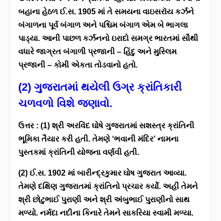
બહાના હેઠળ ઈ.સ. 1905 માં તે સમયના વાઇસરૉય કર્ઝને
બંગાળના પૂર્વ બંગાળ અને પશ્ચિમ બંગાળ એમ બે ભાગલા
પાડ્યા. આની પાછળ કર્ઝનનો ઇરાદો સમગ્ર ભારતમાં સૌથી
વધારે જાગ્રત બંગાળી પ્રજાની – હિંદુ અને મુસ્લિમ
પ્રજાની – કોમી એકતા તોડવાનો હતો.
(2) ગુજરાતમાં થયેલી ઉગ્ર ક્રાંતિકારી
ચળવળો વિશે જણાવો.
ઉત્તર : (1) શ્રી અરવિંદ ઘોષે ગુજરાતમાં સશસ્ત્ર ક્રાંતિની
ભૂમિકા તૈયાર કરી હતી. તેમણે ‘ભવાની મંદિર’ નામના
પુસ્તકમાં ક્રાંતિની યોજના વર્ણવી હતી.
(2) ઈ.સ. 1902 માં બારીન્દ્રકુમાર ઘોષ ગુજરાત આવ્યા.
તેમણે દક્ષિણ ગુજરાતમાં ક્રાંતિનો પ્રચાર કર્યો. અહીં તેમને
શ્રી છોટુભાઈ પુરાણી અને શ્રી અંબુભાઈ પુરાણીનો સાથ
મળ્યો. નર્મદા નદીના કિનારે તેમને સાકરિયા સ્વામી મળ્યા.