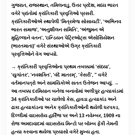
ગુજરાત, રાજસ્થાન, તમિલનાડુ, ઉત્તર પ્રદેશ, મધ્ય ભારત
વગેરે પ્રાંતોમાં ક્રાંતિકારી પ્રવૃત્તિઓ પ્રસરી.
ક્રાંતિકારીઓએ સ્થાપેલી ‘મિત્રમેળા સોસાયટી’, ‘અભિનવ
ભારત સમાજ’, ‘અનુશીલન સમિતિ’, ‘અંજુમન એ
મુહિલ્લાને વતન’, ‘ઇન્ડિયન પેટ્રિઓટ્સ ઍસોસિયેશન
(ભારતમાતા)’ વગેરે સંસ્થાઓએ ઉગ્ર ક્રાંતિકારી
પ્રવૃત્તિઓને વેગ આપ્યો.
→ ક્રાંતિકારી પ્રવૃત્તિઓના પ્રથમ તબક્કામાં ‘સંધ્યા’,
‘યુગાંતર’, ‘નવશક્તિ’, ‘વંદે માતરમ્’, ‘કેસરી’, ” વગેરે
વર્તમાનપત્રો અને સામયિકોએ સતત ઉત્તેજન આપ્યું. →
આ તબક્કા દરમિયાન બનેલા બનાવોમાં અલીપુર હત્યાકાંડમાં
34 ક્રાંતિકારીઓ પર ચાલેલો કેસ, હાવડા હત્યાકાંડ અને
ઢાકા હત્યાકાંડના અનેક ક્રાંતિકારીઓની થયેલી ધરપકડ,
દિલ્લીમાં વાઇસરૉય હાર્રિજ પર અને 13 નવેમ્બર, 1909 ના
રોજ અમદાવાદમાં વાઇસરૉય મિન્ટો પર બૉમ્બ ફેંકી તેમની
હત્યા કરવાના થયેલા પ્રયાસો વગેરે મુખ્ય હતા.