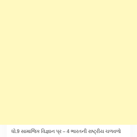
ધો.9 સામાજિક વિજ્ઞાન પ્ર – 4 ભારતની રાષ્ટ્રીય ચળવળો