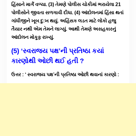
હિંસાને માર્ગે વળ્યા. (3) તેમણે પોલીસ ચોકીમાં ભરાયેલા 21
પોલીસોને જીવતા સળગાવી દીધા. (4) આંદોલનમાં હિંસા થતાં
ગાંધીજીને ખૂબ દુ:ખ થયું. અહિંસક લડત માટે લોકો હજુ
તૈયાર નથી એમ તેમને લાગ્યું. આથી તેમણે અસહકારનું
આંદોલન મોકૂફ રાખ્યું.
(5) ‘સ્વરાજ્ય પક્ષ’ની પ્રતિષ્ઠા કયાં
કારણોથી ઓછી થઈ હતી ?
ઉત્તર : ‘ સ્વરાજ્ય પક્ષ’ની પ્રતિષ્ઠા ઓછી થવાનાં કારણો :