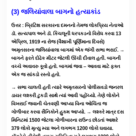
(3) જલિયાંવાલા બાગનો હત્યાકાંડ
ઉત્તર : બ્રિટિશ સરકારના દમનનો તેમજ લોકપ્રિય નેતાઓ
ડૉ. સત્યપાલ અને ડૉ. કિચલૂની ધરપકડનો વિરોધ કરવા 13
એપ્રિલ, 1919 ના રોજ (વૈશાખી પૂર્ણિમાના દિવસે)
અમૃતસરના જલિયાંવાલા બાગમાં એક જંગી સભા ભરાઈ. →
બાગને ફરતે દોઢેક મીટર જેટલી ઊંચી દીવાલ હતી. બાગની
વચ્ચે અવાવરુ કૂવો હતો. બાગમાં જવા – આવવા માટે ફક્ત
એક જ સાંકડો રસ્તો હતો.
→ સભા ચાલતી હતી ત્યારે અમૃતસરનો પોલીસવડો જનરલ
ડાયર લશ્કરી ટુકડી સાથે ત્યાં આવી પહોંચ્યો. તેણે લોકોને
વિખરાઈ જવાની ચેતવણી આપ્યા વિના ઓચિંતા જ
ગોળીબાર કરવા સૈનિકોને હુકમ આપ્યો. → લશ્કરે માત્ર દસ
મિનિટમાં 1500 જેટલા ગોળીબારના રાઉન્ડ છોડતાં આશરે
379 લોકો મૃત્યુ મ્યા અને લગભગ 1200 લોકો ઘવાયા.