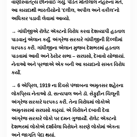
વાણીસ્વાતંત્ર્ય છીનવાઈ ગયું. પંડિત મોતીલાલ નેહરુના મતે,
આ કાયદાથી ભારતીયોનો ‘દલીલ, અપીલ અને વકીલ’નો
અધિકાર પડાવી લેવામાં આવ્યો.
→ ગાંધીજીએ રૉલેટ ઍક્ટનો વિરોધ કરવા દેશવ્યાપી હડતાલ
પાડવાનું એલાન કર્યું. અંગ્રેજ સરકારે ગાંધીજીની દિલ્લીમાં
ધરપકડ કરી. ગાંધીજીના એલાન મુજબ દેશભરમાં હડતાલ
પાડવામાં આવી અને ઠેરઠેર સભા – સરઘસો, દેખાવો યોજાયાં.
નેતાઓ અને પ્રજાએ એક બની આ કાયદાનો સખત વિરોધ
કર્યો.
→ 6 એપ્રિલ, 1919 ના દિવસે પંજાબના અમૃતસર શહેરના
લોકપ્રિય નેતાઓ ડૉ. સત્યપાલ અને ડૉ. સેફુદ્દીન ચિલૂની
અંગ્રેજ સરકારે ધરપકડ કરી. તેના વિરોધમાં લોકોએ
અમૃતસરમાં સરઘસો કાઢ્યાં. એ વિરોધને દબાવી દેવા
અંગ્રેજ સરકારે લોકો પર દમન ગુજાર્યો. રૉલેટ ઍક્ટનો
દેશભરમાં લોકોએ દર્શાવેલા વિરોધને કારણે લોકોમાં એકતા
અને જાગૃતિ પેદા થયાં.