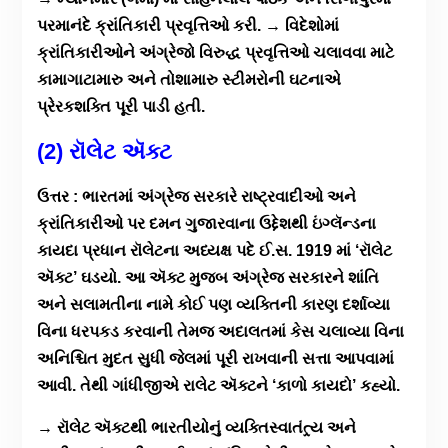
પરમાનંદે ક્રાંતિકારી પ્રવૃત્તિઓ કરી. → વિદેશોમાં
ક્રાંતિકારીઓને અંગ્રેજો વિરુદ્ધ પ્રવૃત્તિઓ ચલાવવા માટે
કામાગાટામારુ અને તોશામારુ સ્ટીમરોની ઘટનાએ
પ્રેરકશક્તિ પૂરી પાડી હતી.
(2) રૉલેટ ઍક્ટ
ઉત્તર : ભારતમાં અંગ્રેજ સરકારે રાષ્ટ્રવાદીઓ અને
ક્રાંતિકારીઓ પર દમન ગુજારવાના ઉદ્દેશથી ઇંગ્લૅન્ડના
કાયદા પ્રધાન રૉલેટના અધ્યક્ષ પદે ઈ.સ. 1919 માં ‘રૉલેટ
ઍક્ટ’ ઘડયો. આ ઍક્ટ મુજબ અંગ્રેજ સરકારને શાંતિ
અને સલામતીના નામે કોઈ પણ વ્યક્તિની કારણ દર્શાવ્યા
વિના ધરપકડ કરવાની તેમજ અદાલતમાં કેસ ચલાવ્યા વિના
અનિશ્ચિત મુદત સુધી જેલમાં પૂરી રાખવાની સત્તા આપવામાં
આવી. તેથી ગાંધીજીએ રાલેટ ઍક્ટને ‘કાળો કાયદો’ કહ્યો.
→ રૉલેટ ઍક્ટથી ભારતીયોનું વ્યક્તિસ્વાતંત્ર્ય અને