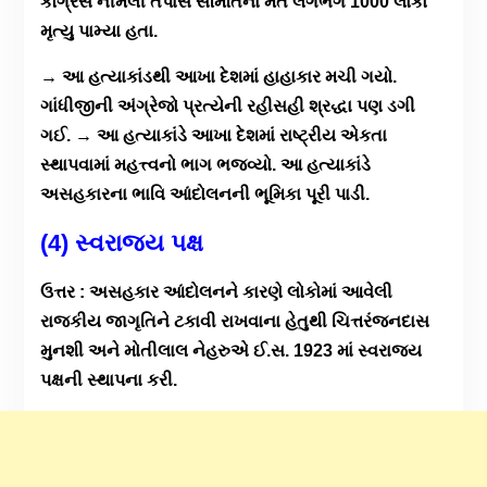
કૉંગ્રેસે નીમેલી તપાસ સમિતિના મતે લગભગ 1000 લોકો
મૃત્યુ પામ્યા હતા.
→ આ હત્યાકાંડથી આખા દેશમાં હાહાકાર મચી ગયો.
ગાંધીજીની અંગ્રેજો પ્રત્યેની રહીસહી શ્રદ્ધા પણ ડગી
ગઈ. → આ હત્યાકાંડે આખા દેશમાં રાષ્ટ્રીય એકતા
સ્થાપવામાં મહત્ત્વનો ભાગ ભજવ્યો. આ હત્યાકાંડે
અસહકારના ભાવિ આંદોલનની ભૂમિકા પૂરી પાડી.
(4) સ્વરાજ્ય પક્ષ
ઉત્તર : અસહકાર આંદોલનને કારણે લોકોમાં આવેલી
રાજકીય જાગૃતિને ટકાવી રાખવાના હેતુથી ચિત્તરંજનદાસ
મુનશી અને મોતીલાલ નેહરુએ ઈ.સ. 1923 માં સ્વરાજ્ય
પક્ષની સ્થાપના કરી.