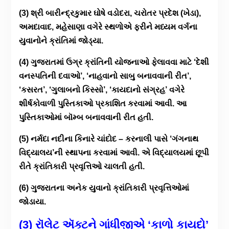
(3) શ્રી બારીન્દ્રકુમાર ઘોષે વડોદરા, ચરોતર પ્રદેશ (ખેડા),
અમદાવાદ, મહેસાણા વગેરે સ્થળોએ ફરીને મધ્યમ વર્ગના
યુવાનોને ક્રાંતિમાં જોડ્યા.
(4) ગુજરાતમાં ઉગ્ર ક્રાંતિની યોજનાઓ ફેલાવવા માટે ‘દેશી
વનસ્પતિની દવાઓ’, ‘નાહવાનો સાબુ બનાવવાની રીત’,
‘કસરત’, ‘ગુલાબનો કિસ્સો’, ‘કાયદાનો સંગ્રહ’ વગેરે
શીર્ષકોવાળી પુસ્તિકાઓ પ્રકાશિત કરવામાં આવી. આ
પુસ્તિકાઓમાં બૉમ્બ બનાવવાની રીત હતી.
(5) નર્મદા નદીના કિનારે ચાંદોદ – કરનાલી પાસે ‘ગંગનાથ
વિદ્યાલય’ની સ્થાપના કરવામાં આવી. એ વિદ્યાલયમાં છૂપી
રીતે ક્રાંતિકારી પ્રવૃત્તિઓ ચાલતી હતી.
(6) ગુજરાતના અનેક યુવાનો ક્રાંતિકારી પ્રવૃત્તિઓમાં
જોડાયા.
(3) રૉલેટ ઍક્ટને ગાંધીજીએ ‘કાળો કાયદો’