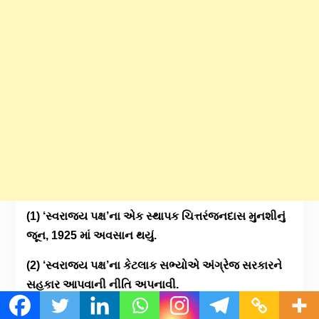
(1) ‘સ્વરાજ્ય પક્ષ’ના એક સ્થાપક ચિત્તરંજનદાસ મુનશીનું
જૂન, 1925 માં અવસાન થયું.
(2) ‘સ્વરાજ્ય પક્ષ’ના કેટલાક સભ્યોએ
અં
ગ્રેજ સરકારને
સહકાર આપવાની નીતિ અપનાવી.
(3) પક્ષના કેટલાક સભ્યોએ ‘નૅશનલ પાર્ટી
‘ નામનો નવો પક્ષ