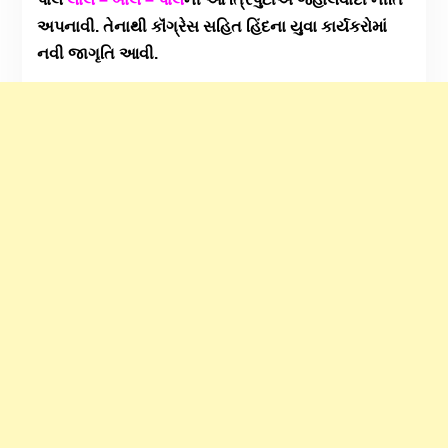
અપનાવી. તેનાથી કૉંગ્રેસ સહિત હિંદના યુવા કાર્યકરોમાં
નવી જાગૃતિ આવી.