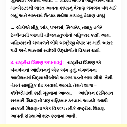
હિમાયત કરવામાં આવી. → વિદેશી માલના બહિષ્કારને લીધે
માન્ચેસ્ટરથી ભારત આવતા કાપડનું વેચાણ લગભગ બંધ થઈ
ગયું અને ભારતમાં ઉત્પન્ન થયેલા કાપડનું વેચાણ વધ્યું.
→ લોકોએ મીઠું, ખાંડ, પગરખાં, સિગારેટ, તમાકુ વગેરે
ઇંગ્લૅન્ડથી આવતી ચીજવસ્તુઓનો બહિષ્કાર કર્યો. આમ,
બહિષ્કારની ચળવળને લીધે અંગ્રેજી વેપાર પર માઠી અસર
પડી અને ભારતમાં સ્વદેશી ઉદ્યોગોનો વિકાસ થયો.
3. રાષ્ટ્રીય શિક્ષણ અપનાવવું :-
રાષ્ટ્રીય શિક્ષણ એ
બંગભંગનાં આંદોલનનું એક અંગ હતું. બંગભંગના
આંદોલનમાં વિદ્યાર્થીઓએ આગળ પડતો ભાગ લીધો. તેથી
તેમને સામૂહિક દંડ કરવામાં આવ્યો. તેમને શાળા –
કૉલેજોમાંથી કાઢી મૂકવામાં આવ્યા. → આંદોલન દરમિયાન
સરકારી શિક્ષણનો પણ બહિષ્કાર કરવામાં આવ્યો. આથી
સરકારી શિક્ષણના એક વિકલ્પ તરીકે રાષ્ટ્રીય શિક્ષણ
આપતી સંસ્થાઓ શરૂ કરવામાં આવી.