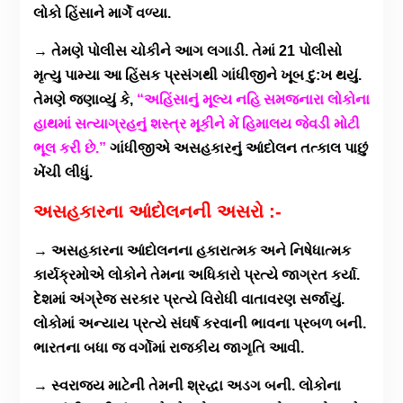
લોકો હિંસાને માર્ગે વળ્યા.
→ તેમણે પોલીસ ચોકીને આગ લગાડી. તેમાં 21 પોલીસો
મૃત્યુ પામ્યા આ હિંસક પ્રસંગથી ગાંધીજીને ખૂબ દુ:ખ થયું.
તેમણે જણાવ્યું કે,
“અહિંસાનું મૂલ્ય નહિ સમજનારા લોકોના
હાથમાં સત્યાગ્રહનું શસ્ત્ર મૂકીને મેં હિમાલય જેવડી મોટી
ભૂલ કરી છે.”
ગાંધીજીએ અસહકારનું આંદોલન તત્કાલ પાછું
ખેંચી લીધું.
અસહકારના આંદોલનની અસરો :-
→ અસહકારના આંદોલનના હકારાત્મક અને નિષેધાત્મક
કાર્યક્રમોએ લોકોને તેમના અધિકારો પ્રત્યે જાગ્રત કર્યા.
દેશમાં અંગ્રેજ સરકાર પ્રત્યે વિરોધી વાતાવરણ સર્જાયું.
લોકોમાં અન્યાય પ્રત્યે સંઘર્ષ કરવાની ભાવના પ્રબળ બની.
ભારતના બધા જ વર્ગોમાં રાજકીય જાગૃતિ આવી.
→ સ્વરાજ્ય માટેની તેમની શ્રદ્ધા અડગ બની. લોકોના