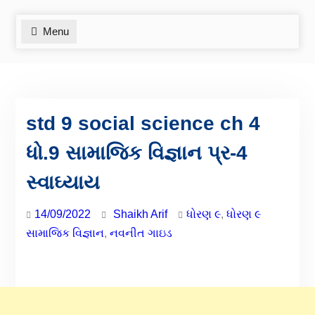
Menu
std 9 social science ch 4
ધો.9 સામાજિક વિજ્ઞાન પ્ર-4
સ્વાઘ્યાય
14/09/2022
Shaikh Arif
ધોરણ ૯
,
ધોરણ ૯
સામાજિક વિજ્ઞાન
,
નવનીત ગાઇડ