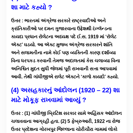
શા માટે કહ્યો ?
ઉત્તર : ભારતમાં અંગ્રેજ સરકારે રાષ્ટ્રવાદીઓ અને
ક્રાંતિકારીઓ પર દમન ગુજારવાના ઉદ્દેશથી ઇંગ્લૅન્ડના
કાયદા પ્રધાન રૉલેટના અધ્યક્ષ પદે ઈ.સ. 1919 માં ‘રૉલેટ
ઍક્ટ’ ઘડયો. આ ઍક્ટ મુજબ અંગ્રેજ સરકારને શાંતિ
અને સલામતીના નામે કોઈ પણ વ્યક્તિની કારણ દર્શાવ્યા
વિના ધરપકડ કરવાની તેમજ અદાલતમાં કેસ ચલાવ્યા વિના
અનિશ્ચિત મુદત સુધી જેલમાં પૂરી રાખવાની સત્તા આપવામાં
આવી. તેથી ગાંધીજીએ રાલેટ ઍક્ટને ‘કાળો કાયદો’ કહ્યો.
(4) અસહકારનું આંદોલન (1920 – 22) શા
માટે મોકૂફ રાખવામાં આવ્યું ?
ઉત્તર : (1) ગાંધીજી બ્રિટિશ સરકાર સામે અહિંસક આંદોલન
ચલાવવાના આગ્રહી હતા. (2) 5 ફેબ્રુઆરી, 1922 ના રોજ
ઉત્તર પ્રદેશના ગોરખપુર જિલ્લાના ચોરીચૌરા ગામમાં લોકો