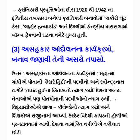
→ ક્રાંતિકારી પ્રવૃત્તિઓના ઈ.સ 1920 થી 1942 ના
દ્વિતીય તબક્કામાં બનેલા ક્રાંતિકારી બનાવોમાં ‘કાકોરી લૂંટ
કેસ’, ‘લાહોર હત્યાકાંડ’ અને દિલ્લીમાં કેન્દ્રીય ધારાસભામાં
બૉમ્બ ફેંકવાની ઘટના વગેરે મુખ્ય હતી.
(3) અસહકાર આંદોલનના કાર્યક્રમો,
બનાવ જણાવી તેની અસરો તપાસો.
ઉત્તર : અસહકારના આંદોલનના કાર્યક્રમો : મહાત્મા
ગાંધીએ પોતાની ‘કૈસરે હિંદી’ની પદવીનો અને રવીન્દ્રનાથ
ટાગોરે ‘નાઇટ હુડ’ના ખિતાબનો ત્યાગ કર્યો. દેશના અન્ય
નેતાઓએ પણ પોતપોતાની પદવીઓનો ત્યાગ કર્યો. →
વિદ્યાર્થીઓએ શાળા – કૉલેજોનો ત્યાગ કર્યો અને
શિક્ષકોએ રાજીનામાં આપ્યાં. ઠેરઠેર વિદેશી કાપડની હોળીઓ
પ્રગટાવવામાં આવી. દેશના નામાંકિત વકીલોએ વકીલાત
છોડી.