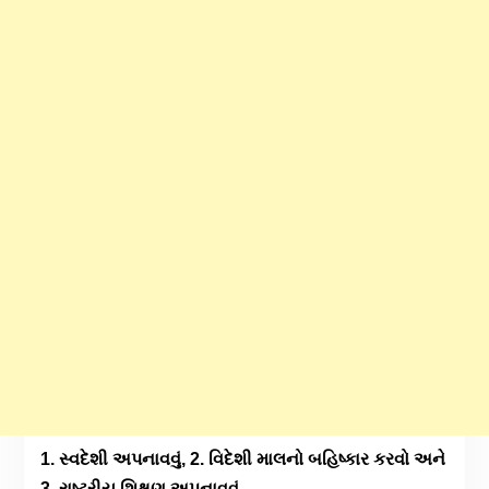
1. સ્વદેશી અપનાવવું, 2. વિદેશી માલનો બહિષ્કાર કરવો અને
3. રાષ્ટ્રીય શિક્ષણ અપનાવવું.