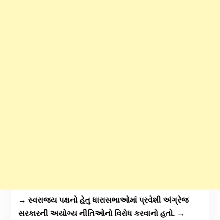
→ સ્વરાજ્ય પક્ષનો હેતુ ધારાસભાઓમાં પ્રવેશી અંગ્રેજ
સરકારની અયોગ્ય નીતિઓનો વિરોધ કરવાનો હતો. →