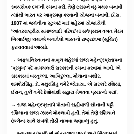
સ્વયંસેવક દળ’ની રચના કરી. તેણે ઇરાકને વડું મથક બનાવી
ત્યાંથી ભારત પર આક્રમણ કરવાની યોજના બનાવી. ઈ.સ.
1907 માં જર્મનીના સ્ટુઅર્ટ ગાર્ડ શહેરમાં યોજાયેલી
‘આંતરરાષ્ટ્રીય સમાજવાદી પરિષદ’માં સર્વપ્રથમ વખત મૅડમ
ભિખાઈજી કામાએ બનાવેલો ભારતનો રાષ્ટ્રધ્વજ (સૂચિત)
ફરકાવવામાં આવ્યો.
→ અફઘાનિસ્તાનના કાબુલ શહેરમાં રાજા મહેન્દ્રપ્રતાપના
‘પ્રમુખ’ પદે કામચલાઉ સરકારની રચના કરવામાં આવી. એ
સરકારમાં બરતુલ્લા, આબિદુલ્લા, મૌલાના બશીર,
શમશેરસિંહ, ડૉ. મથુરસિંહ વગેરે જોડાયા. એ સરકારે રશિયા,
ઈરાન, તુર્કી વગેરે દેશોમાંથી સહાય મેળવવા પ્રયત્નો કર્યા.
→ રાજા મહેન્દ્રપ્રતાપે પોતાની સહીવાળી સોનાની પટ્ટી
રશિયાના રાજા ઝારને મોકલાવી હતી. તેમાં તેણે રશિયાને
ઇંગ્લેન્ડ સાથે સંબંધો તોડી નાખવા જણાવ્યું હતું.
→ મ્યાનમાર (બર્મા) માં સોહનલાલ પાઠકે અને સિંગાપુરમાં