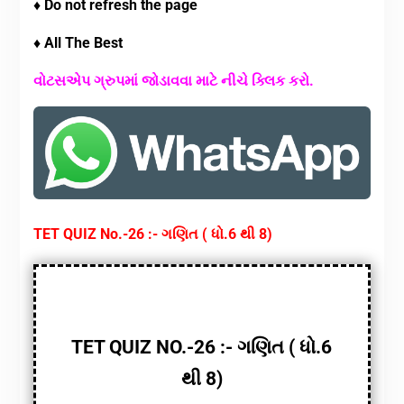
♦ Do not refresh the page
♦ All The Best
વોટસએપ ગ્રુપમાં જોડાવવા માટે નીચે ક્લિક કરો.
TET QUIZ No.-26 :- ગણિત ( ધો.6 થી 8)
TET QUIZ NO.-26 :- ગણિત ( ધો.6
થી 8)