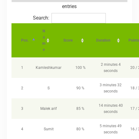
entries
Search:
N
a
Pos.
Score
Duration
Point
m
e
2 minutes 4
1
Kamleshkumar
100 %
20 / 
seconds
3 minutes 32
2
S
90 %
18 / 
seconds
14 minutes 40
3
Malek arif
85 %
17 / 
seconds
5 minutes 49
4
Sumit
80 %
16 / 
seconds