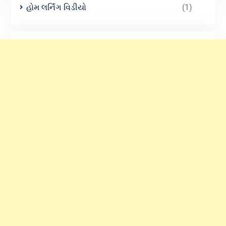
હોમ લર્નિંગ વિડીયો
(1)