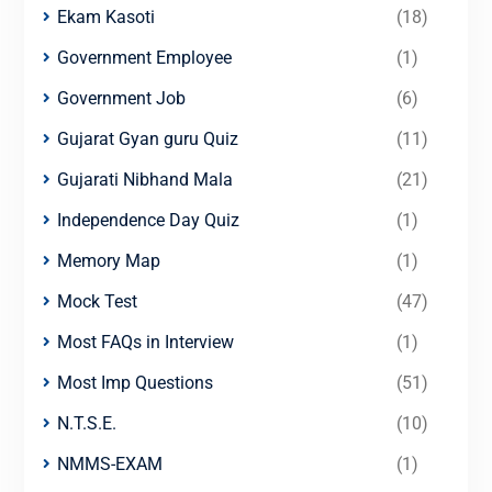
Ekam Kasoti
(18)
Government Employee
(1)
Government Job
(6)
Gujarat Gyan guru Quiz
(11)
Gujarati Nibhand Mala
(21)
Independence Day Quiz
(1)
Memory Map
(1)
Mock Test
(47)
Most FAQs in Interview
(1)
Most Imp Questions
(51)
N.T.S.E.
(10)
NMMS-EXAM
(1)