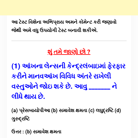
આ ટેસ્ટ વિશેના અભિપ્રાય અમને કોમેન્ટ કરી જણાવો
જેથી અમે વધુ ઉપયોગી ટેસ્ટ બનાવી શકીએ.
શું તમે જાણો છો ?
(1) આંખના લેન્સની કેન્દ્રલંબાઇમાં ફેરફાર
કરીને માનવઆંખ વિવિધ અંતરે રાખેલી
વસ્તુઓને જોઇ શકે છે. આવુ _______ ને
લીધે થાય છે.
(a) પ્રેસબાયોપીઆ (b) સમાવેશ ક્ષમતા (c) લઘુદ્રષ્ટિ (d)
ગુરુદ્રષ્ટિ
ઉત્તર : (b) સમાવેશ ક્ષમતા