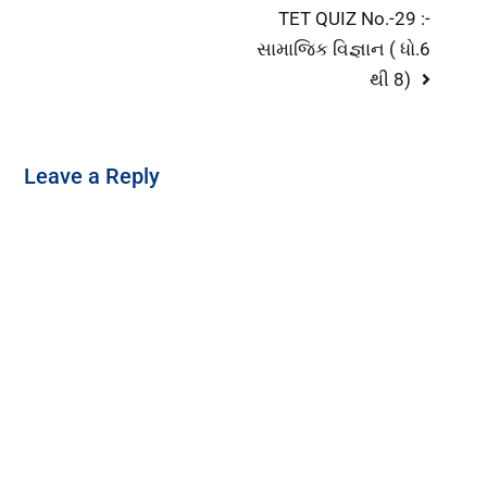
TET QUIZ No.-29 :-
સામાજિક વિજ્ઞાન ( ધો.6
થી 8)
Leave a Reply