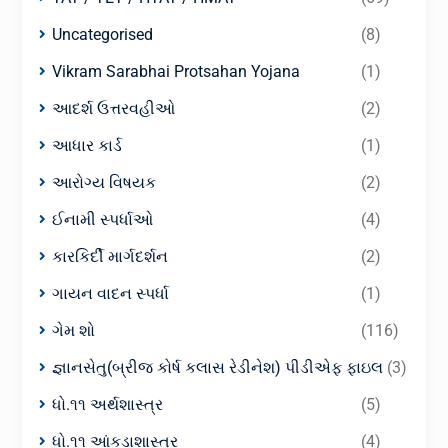
Uncategorised
(8)
Vikram Sarabhai Protsahan Yojana
(1)
આદર્શ ઉત્તરવહીઓ
(2)
આધાર કાર્ડ
(1)
આરોગ્ય વિષયક
(2)
ઈનામી સ્પર્ધાઓ
(4)
કારકિર્દી માર્ગદર્શન
(2)
ગાયન વાદન સ્પર્ધા
(1)
ગેમ શો
(116)
જ્ઞાનસેતુ(બ્રીજ કોર્ષ કલાસ રેડીનેશ) પીડીએફ ફાઇલ
(3)
ધો.૧૧ અર્થશાસ્ત્ર
(5)
ધો.૧૧ આંકડાશાસ્ત્ર
(4)