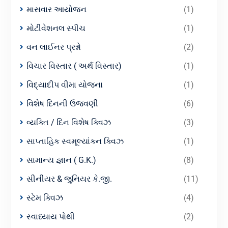
માસવાર આયોજન
(1)
મોટીવેશનલ સ્પીચ
(1)
વન લાઈનર પ્રશ્નો
(2)
વિચાર વિસ્તાર ( અર્થ વિસ્તાર)
(1)
વિદ્યાદીપ વીમા યોજના
(1)
વિશેષ દિનની ઉજવણી
(6)
વ્યક્તિ / દિન વિશેષ ક્વિઝ
(3)
સાપ્તાહિક સ્વમૂલ્યાંકન ક્વિઝ
(1)
સામાન્ય જ્ઞાન ( G.K.)
(8)
સીનીયર & જુનિયર કે.જી.
(11)
સ્ટેમ ક્વિઝ
(4)
સ્વાધ્યાય પોથી
(2)