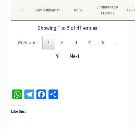
7 minutes 24
5
Kamleshkumar
80 %
16 / 
seconds
Showing 1 to 5 of 41 entries
Previous
1
2
3
4
5
…
9
Next
WhatsApp
Telegram
Facebook
Share
Like this: