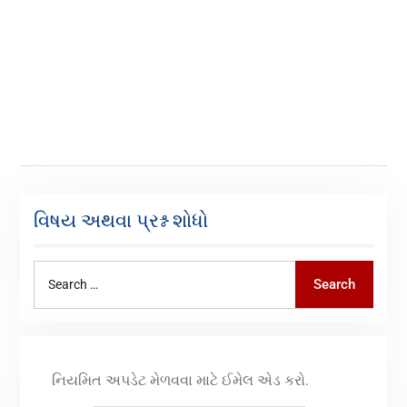
વિષય અથવા પ્રશ્ન શોધો
Search
નિયમિત અપડેટ મેળવવા માટે ઈમેલ એડ કરો.