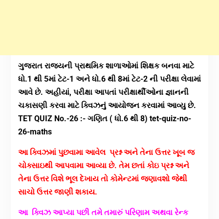
ગુજરાત રાજયની પ્રાથમિક શાળાઓમાં શિક્ષક બનવા માટે
ધો.1 થી 5માં ટેટ-1 અને ધો.6 થી 8માં ટેટ-2 ની પરીક્ષા લેવામાં
આવે છે. અહીયાં, પરીક્ષા આપતાં પરીક્ષાર્થીઓના જ્ઞાનની
ચકાસણી કરવા માટે ક્વિઝનું આયોજન કરવામાં આવ્યુ છે.
TET QUIZ No.-26 :- ગણિત ( ધો.6 થી 8) tet-quiz-no-
26-maths
આ ક્વિઝમાં પુછવામા આવેલ પ્રશ્ન અને તેના ઉત્તર ખૂબ જ
ચોક્સાઇથી આપવામા આવ્યા છે. તેમ છતાં કોઇ
પ્રશ્ન અને
તેના ઉત્તર વિશે ભૂલ દેખાય તો કોમેન્ટમાં જણાવશો જેથી
સાચો ઉત્તર જાણી શકાય.
આ ક્વિઝ આપ્યા પછી તમે તમારું પરિણામ અથવા રેન્ક