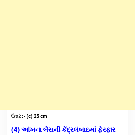
ઉત્તર :- (c) 25 cm
(4) આંખના લેંસની કેંદ્રલંબાઇમાં ફેરફાર