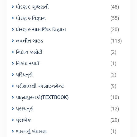
ધોરણ ૯ ગુજરાતી
(48)
ધોરણ ૯ વિજ્ઞાન
(55)
ધોરણ ૯ સામાજિક વિજ્ઞાન
(20)
નવનીત ગાઇડ
(113)
નિદાન કસોટી
(2)
નિબંધ સ્પર્ધા
(1)
પરિપત્રો
(2)
પરીક્ષાલક્ષી અસાઇનમેન્ટ
(9)
પાઠ્યપુસ્તકો(TEXTBOOK)
(10)
પ્રશ્નપત્રો
(12)
પ્રશ્નબેંક
(20)
ભારતનું બંધારણ
(1)