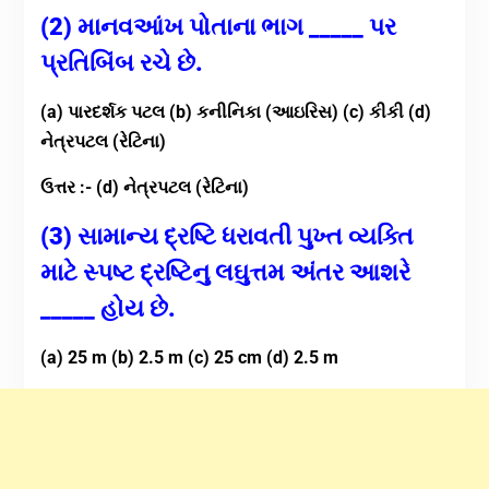
(2) માનવઆંખ પોતાના ભાગ _____ પર
પ્રતિબિંબ રચે છે.
(a) પારદર્શક પટલ (b) કનીનિકા (આઇરિસ) (c) કીકી (d)
નેત્રપટલ (રેટિના)
ઉત્તર :- (d) નેત્રપટલ (રેટિના)
(3) સામાન્ય દ્રષ્ટિ ધરાવતી પુખ્ત વ્યક્તિ
માટે સ્પષ્ટ દ્રષ્ટિનુ લઘુત્તમ અંતર આશરે
_____ હોય છે.
(a) 25 m (b) 2.5 m (c) 25 cm (d) 2.5 m