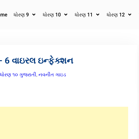
ome
ધોરણ 9
ધોરણ 10
ધોરણ 11
ધોરણ 12
 6 વાઇરલ ઇન્ફેક્શન
ધોરણ ૧૦ ગુજરાતી
,
નવનીત ગાઇડ