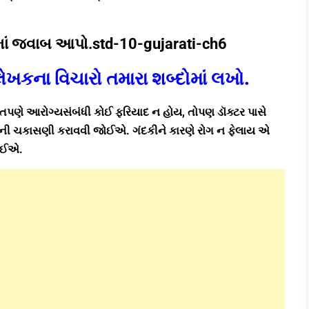
ટીમાં જવાબ આપો.std-10-gujarati-ch6
ખકના વિચારો તમારા શબ્દોમાં લખો.
પણે આરોગ્યસંબંધી કોઈ ફરિયાદ ન હોય, તોપણ ડૉક્ટર પાસે
ાબતોની ચકાસણી કરાવવી જોઈએ. ગંદકીને કારણે રોગ ન ફેલાય એ
જોઈએ.