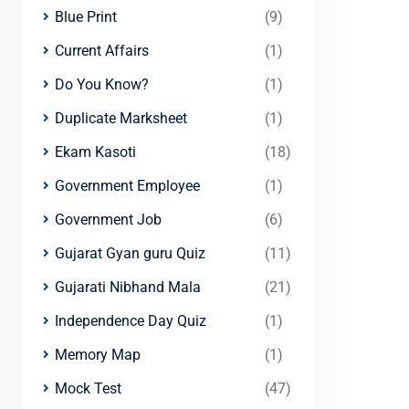
Blue Print
(9)
Current Affairs
(1)
Do You Know?
(1)
Duplicate Marksheet
(1)
Ekam Kasoti
(18)
Government Employee
(1)
Government Job
(6)
Gujarat Gyan guru Quiz
(11)
Gujarati Nibhand Mala
(21)
Independence Day Quiz
(1)
Memory Map
(1)
Mock Test
(47)