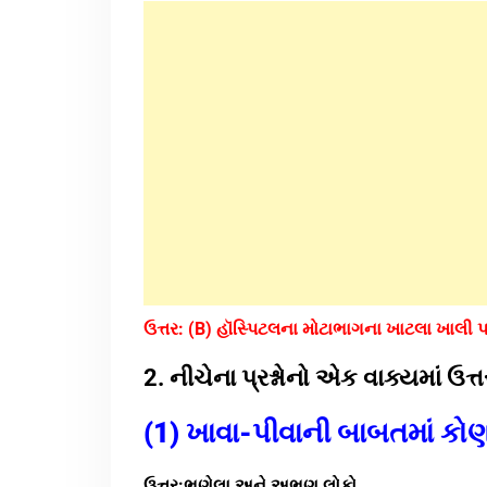
ઉત્તર:
(B) હૉસ્પિટલના મોટાભાગના ખાટલા ખાલી પ
2. નીચેના પ્રશ્નોનો એક વાક્યમાં ઉ
(1) ખાવા-પીવાની બાબતમાં કોણ
ઉત્તર:ભણેલા અને અભણ લોકો