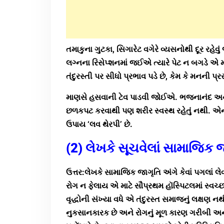
તમાકુના ગુટકા, સિગારેટ વગેરે વ્યસનોથી દૂર રહ
લગ્નના રિસેપ્શનમાં જઈએ ત્યારે પેટ ન બગડે એ મ
તંદુરસ્તી પર સીધો પ્રભાવ પડે છે, કેમ કે મનની પ્
માણસે હસવાની ટેવ પાડવી જોઈએ. ભજનાનંદ અને 
છળકપટ કરવાથી પણ શરીર સ્વસ્થ રહેતું નથી. એન
ઉપાય ‘લવ થેરપી’ છે.
(2) લેખકે સૂચવેલાં સામાજિક 
ઉત્તર:લેખકે સામાજિક જાગૃતિ અંગે કેવાં પગલાં લેવાં
રોગ ન ફેલાય એ માટે સૌપ્રથમ હૉસ્પિટલમાં સ્વચ્
વૃદ્ધોની સંખ્યા વધે એ તંદુરસ્ત સમાજનું લક્ષણ નથ
નુકસાનકારક છે અને રોગનું મૂળ કારણ ગરીબી અને