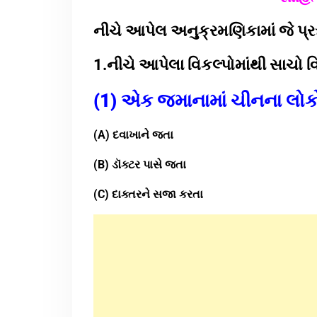
નીચે આપેલ અનુક્રમણિકામાં જે પ્રશ્ન
1.નીચે આપેલા વિકલ્પોમાંથી સાચો વ
(1) એક જમાનામાં ચીનના લોકો ગા
(A) દવાખાને જતા
(B) ડૉક્ટર પાસે જતા
(C) દાક્તરને સજા કરતા