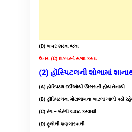
(D) ખબર કાઢવા જતા
ઉત્તર:
(C) દાક્તરને સજા કરતા
(2) હૉસ્પિટલની શોભામાં શાના
(A) હૉસ્પિટલ દર્દીઓથી ઊભરાતી હોય તેનાથી
(B) હૉસ્પિટલના મોટાભાગના ખાટલા ખાલી પડી રહે
(C) રંગ – બેરંગી લાઇટ કરવાથી
(D) ફૂલોથી શણગારવાથી