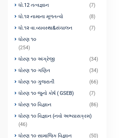
ધો.12 તત્વજ્ઞાન
(7)
ધો.૧૨ નામાના મૂળતત્વો
(8)
ધો.૧૨ વા.વ્યવસ્થા&સંચાલન
(7)
ધોરણ ૧૦
(254)
ધોરણ ૧૦ અંગ્રેજી
(34)
ધોરણ ૧૦ ગણિત
(34)
ધોરણ ૧૦ ગુજરાતી
(66)
ધોરણ ૧૦ જુનો કોર્ષ ( GSEB)
(7)
ધોરણ ૧૦ વિજ્ઞાન
(86)
ધોરણ ૧૦ વિજ્ઞાન (નવો અભ્યાસક્રમ)
(46)
ધોરણ ૧૦ સામાજિક વિજ્ઞાન
(50)