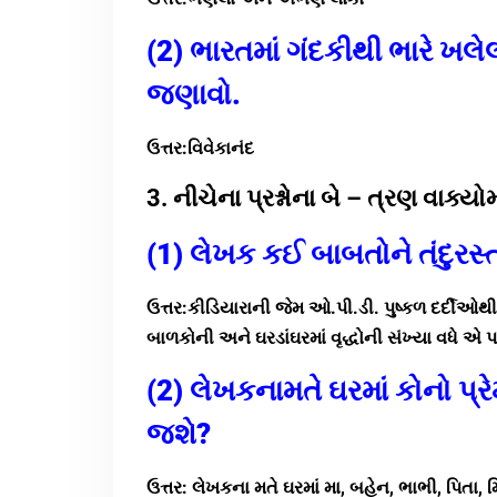
(2) ભારતમાં ગંદકીથી ભારે ખલ
જણાવો.
ઉત્તર:વિવેકાનંદ
3. નીચેના પ્રશ્નોના બે – ત્રણ વાક્
(1) લેખક કઈ બાબતોને તંદુરસ
ઉત્તર:કીડિયારાની જેમ ઓ.પી.ડી. પુષ્કળ દર્દ
બાળકોની અને ઘરડાંઘરમાં વૃદ્ધોની સંખ્યા વધે એ પ
(2) લેખકનામતે ઘરમાં કોનો 
જશે?
ઉત્તર: લેખકના મતે ઘરમાં મા, બહેન, ભાભી, પિતા