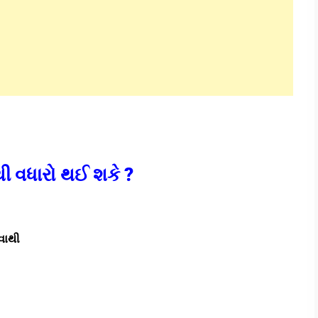
થી વધારો થઈ શકે ?
વાથી