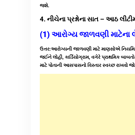
જશે.
4. નીચેના પ્રશ્નોના સાત – આઠ લી
(1) આરોગ્ય જાળવણી માટેના લે
ઉત્તર:આરોગ્યની જાળવણી માટે માણસોએ નિયમિત
જઈને લોહી, કાર્ડિયોગ્રામ, વગેરે પ્રાથમિક બ
માટે પોતાની આસપાસનો વિસ્તાર સ્વચ્છ રાખવો 