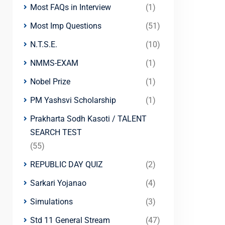
Most FAQs in Interview
(1)
Most Imp Questions
(51)
N.T.S.E.
(10)
NMMS-EXAM
(1)
Nobel Prize
(1)
PM Yashsvi Scholarship
(1)
Prakharta Sodh Kasoti / TALENT
SEARCH TEST
(55)
REPUBLIC DAY QUIZ
(2)
Sarkari Yojanao
(4)
Simulations
(3)
Std 11 General Stream
(47)