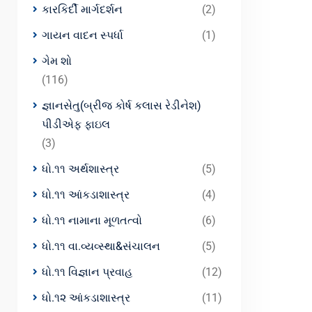
કારકિર્દી માર્ગદર્શન
(2)
ગાયન વાદન સ્પર્ધા
(1)
ગેમ શો
(116)
જ્ઞાનસેતુ(બ્રીજ કોર્ષ કલાસ રેડીનેશ)
પીડીએફ ફાઇલ
(3)
ધો.૧૧ અર્થશાસ્ત્ર
(5)
ધો.૧૧ આંકડાશાસ્ત્ર
(4)
ધો.૧૧ નામાના મૂળતત્વો
(6)
ધો.૧૧ વા.વ્યવ્સ્થા&સંચાલન
(5)
ધો.૧૧ વિજ્ઞાન પ્રવાહ
(12)
ધો.૧૨ આંકડાશાસ્ત્ર
(11)