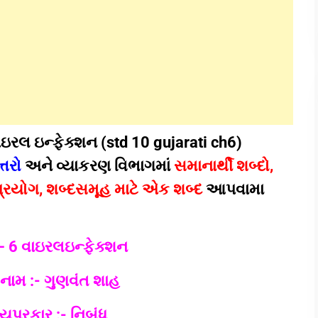
ઇરલ ઇન્ફેક્શન (std 10 gujarati ch6)
્તરો
અને વ્યાકરણ વિભાગમાં
સમાનાર્થી શબ્દો,
ૂઢિપ્રયોગ, શબ્દસમૂહ માટે એક શબ્દ
આપવામા
– 6 વાઇરલઇન્ફેક્શન
નામ :- ગુણવંત શાહ
્યપ્રકાર :- નિબંધ