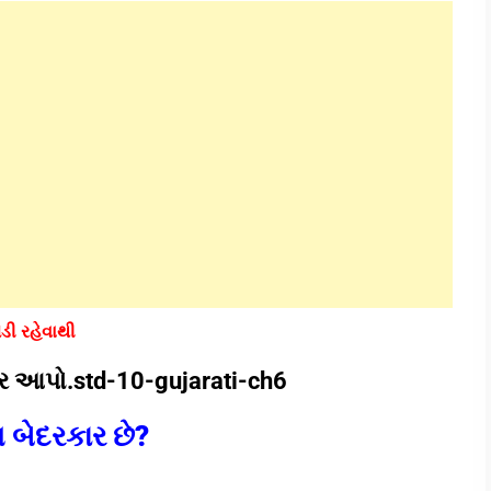
ડી રહેવાથી
ત્તર આપો.std-10-gujarati-ch6
 બેદરકાર છે?