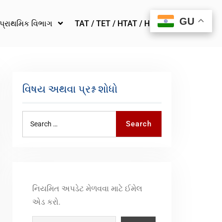
GU
GU
પ્રાથમિક વિભાગ
TAT / TET / HTAT / HMAT
વિષય અથવા પ્રશ્ન શોધો
Search
નિયમિત અપડેટ મેળવવા માટે ઈમેલ
એડ કરો.