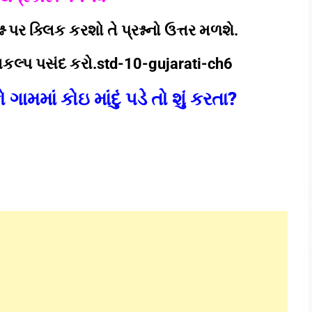
 પર ક્લિક કરશો તે પ્રશ્નનો ઉત્તર મળશે.
િકલ્પ પસંદ કરો.std-10-gujarati-ch6
મમાં કોઇ માંદું પડે તો શું કરતા?