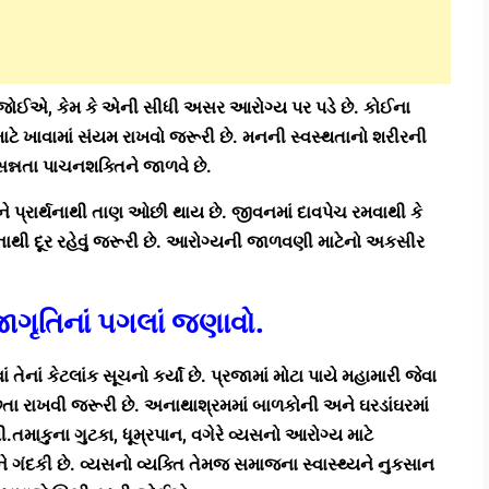
ેવું જોઈએ, કેમ કે એની સીધી અસર આરોગ્ય પર પડે છે. કોઈના
ાટે ખાવામાં સંયમ રાખવો જરૂરી છે. મનની સ્વસ્થતાનો શરીરની
રસન્નતા પાચનશક્તિને જાળવે છે.
પ્રાર્થનાથી તાણ ઓછી થાય છે. જીવનમાં દાવપેચ રમવાથી કે
ાથી દૂર રહેવું જરૂરી છે. આરોગ્યની જાળવણી માટેનો અકસીર
જાગૃતિનાં પગલાં જણાવો.
 તેનાં કેટલાંક સૂચનો કર્યાં છે. પ્રજામાં મોટા પાયે મહામારી જેવા
છતા રાખવી જરૂરી છે. અનાથાશ્રમમાં બાળકોની અને ઘરડાંઘરમાં
ી.તમાકુના ગુટકા, ધૂમ્રપાન, વગેરે વ્યસનો આરોગ્ય માટે
 ગંદકી છે. વ્યસનો વ્યક્તિ તેમજ સમાજના સ્વાસ્થ્યને નુકસાન