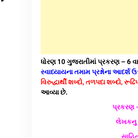
ધોરણ 10 ગુજરાતીમાં પ્રકરણ – 6 વા
સ્વાધ્યાયના તમામ પ્રશ્નોના આદર્શ ઉત
વિરુદ્ધાર્થી શબ્દો, તળપદા શબ્દો, ર
આવ્યા છે.
પ્રકરણ 
લેખકનુ 
સાહિત