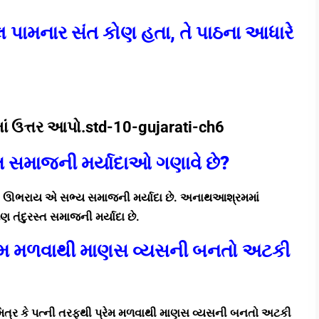
ેલ પામનાર સંત કોણ હતા, તે પાઠના આધારે
યોમાં ઉત્તર આપો.std-10-gujarati-ch6
્ત સમાજની મર્યાદાઓ ગણાવે છે?
ીઓથી ઊભરાય એ સભ્ય સમાજની મર્યાદા છે. અનાથઆશ્રમમાં
ણ તંદુરસ્ત સમાજની મર્યાદા છે.
પ્રેમ મળવાથી માણસ વ્યસની બનતો અટકી
, મિત્ર કે પત્ની તરફથી પ્રેમ મળવાથી માણસ વ્યસની બનતો અટકી