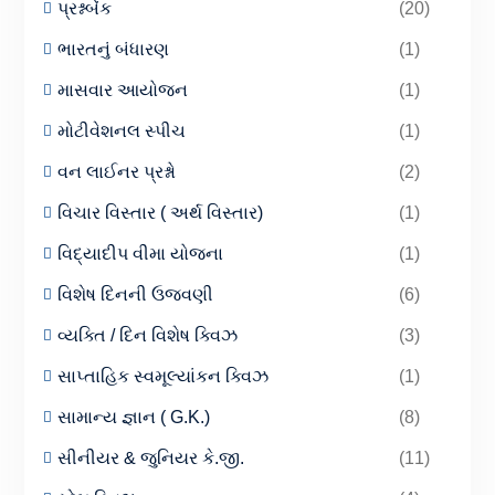
પ્રશ્નબેંક
(20)
ભારતનું બંધારણ
(1)
માસવાર આયોજન
(1)
મોટીવેશનલ સ્પીચ
(1)
વન લાઈનર પ્રશ્નો
(2)
વિચાર વિસ્તાર ( અર્થ વિસ્તાર)
(1)
વિદ્યાદીપ વીમા યોજના
(1)
વિશેષ દિનની ઉજવણી
(6)
વ્યક્તિ / દિન વિશેષ ક્વિઝ
(3)
સાપ્તાહિક સ્વમૂલ્યાંકન ક્વિઝ
(1)
સામાન્ય જ્ઞાન ( G.K.)
(8)
સીનીયર & જુનિયર કે.જી.
(11)