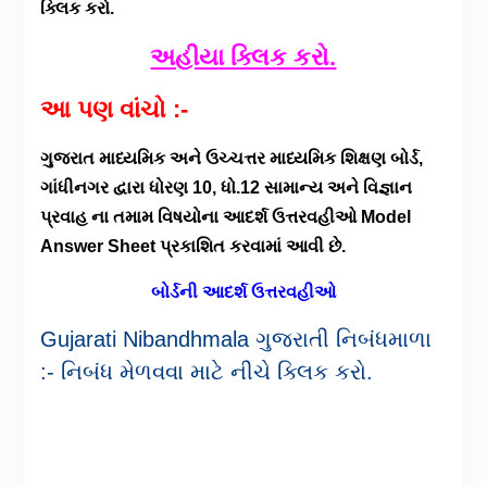
ક્લિક કરો.
અહીયા ક્લિક કરો.
આ પણ વાંચો :-
ગુજરાત માધ્યમિક અને ઉચ્ચત્તર માધ્યમિક શિક્ષણ બોર્ડ,
ગાંધીનગર દ્વારા ધોરણ 10, ધો.12 સામાન્ય અને વિજ્ઞાન
પ્રવાહ ના તમામ વિષયોના આદર્શ ઉત્તરવહીઓ Model
Answer Sheet પ્રકાશિત કરવામાં આવી છે.
બોર્ડની આદર્શ ઉત્તરવહીઓ
Gujarati Nibandhmala ગુજરાતી નિબંધમાળા
:- નિબંધ મેળવવા માટે નીચે ક્લિક કરો.