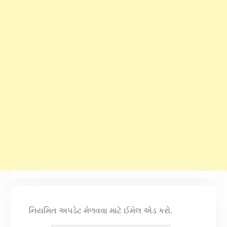
નિયમિત અપડેટ મેળવવા માટે ઈમેલ એડ કરો.