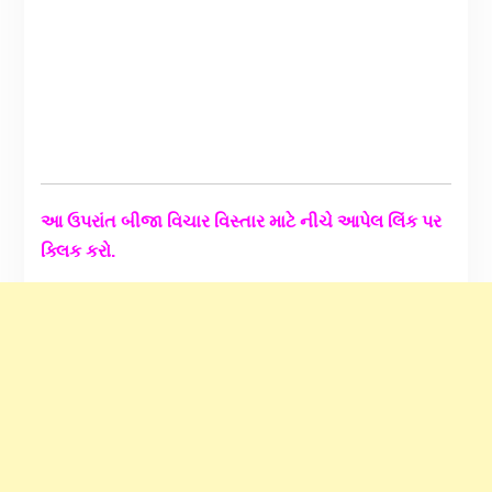
આ ઉપરાંત બીજા વિચાર વિસ્તાર માટે નીચે આપેલ લિંક પર
ક્લિક કરો.