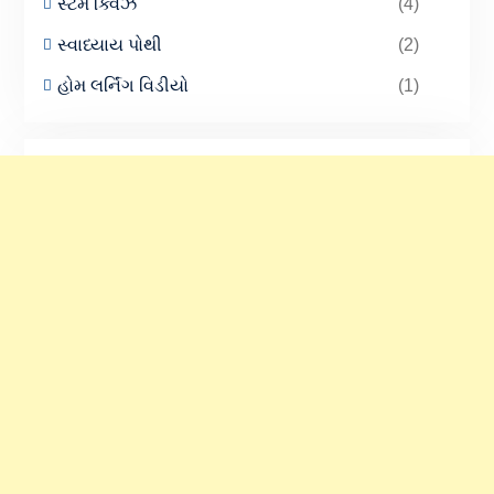
સ્ટેમ ક્વિઝ
(4)
સ્વાધ્યાય પોથી
(2)
હોમ લર્નિંગ વિડીયો
(1)