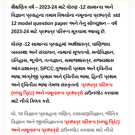
શૈક્ષણિક વર્ષ – 2023-24 માટે ધોરણ -12 સામાન્ય અને
વિજ્ઞાન પ્રવાહના તમામ વિષયોના નમૂનાના પ્રશ્નપત્રો std
12 model question paper અને તેનુ સોલ્યુશન – વર્ષ
2023-24 માટે પ્રશ્નપત્ર પરિરૂપ મૂકવામા આવ્યુ છે.
ધોરણ -12 સામાન્ય પ્રવાહમાં અર્થશાસ્ત્ર, વાણિજ્ય
વ્યવસ્થા અને સંચાલન, નામાનાં મૂળતત્વો, મનોવિજ્ઞાન,
ઇતિહાસ, ભૂગોળ, તત્વજ્ઞાન, સમાજશાસ્ત્ર, રાજ્યશાસ
આંકડાશાસ્ત્ર, SPCC,ગુજરાતી પ્રથમ અને દ્વિતીય
ભાષા,અંગ્રેજી પ્રથમ અને દ્વિતીય ભાષા, હિન્દી પ્રથમ
અને દ્વિતીય ભાષા તેમજ સંસ્કૃતનો
પ્રશ્નપત્ર પરિરૂપ
(બ્લ્યુ પ્રિંટ) અને નમૂનારૂપ પ્રશ્નપત્રો
ડાઉનલોડ કરવામા
માટે નીચે ક્લિક કરો.
ધો. ૧૨ વિજ્ઞાન પ્રવાહના ગણિત, રસાયાણવિજ્ઞાન, ભૌતિક
વિજ્ઞાન અને જીવવિજ્ઞાનના
પ્રશ્નપત્ર પરિરૂપ (બ્લ્યુ પ્રિંટ)
અને
નમૂનારૂપ પ્રશ્નપત્રો
ડાઉનલોડ કરવામા માટે નીચે