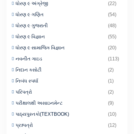
ધોરણ ૯ અંગ્રેજી
(22)
ધોરણ ૯ ગણિત
(54)
ધોરણ ૯ ગુજરાતી
(48)
ધોરણ ૯ વિજ્ઞાન
(55)
ધોરણ ૯ સામાજિક વિજ્ઞાન
(20)
નવનીત ગાઇડ
(113)
નિદાન કસોટી
(2)
નિબંધ સ્પર્ધા
(1)
પરિપત્રો
(2)
પરીક્ષાલક્ષી અસાઇનમેન્ટ
(9)
પાઠ્યપુસ્તકો(TEXTBOOK)
(10)
પ્રશ્નપત્રો
(12)