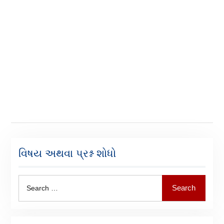
વિષય અથવા પ્રશ્ન શોધો
Search