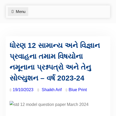
Menu
ધોરણ 12 સામાન્ય અને વિજ્ઞાન
પ્રવાહના તમામ વિષયોના
નમૂનાના પ્રશ્નપત્રો અને તેનુ
સોલ્યુશન – વર્ષ 2023-24
19/10/2023
Shaikh Arif
Blue Print