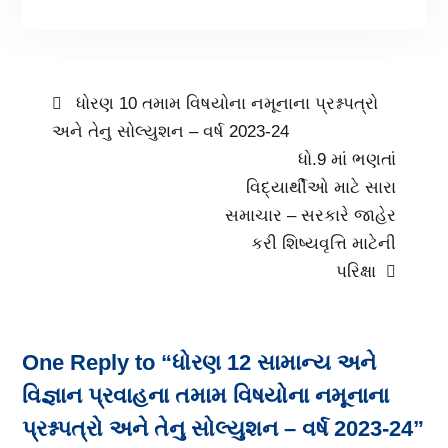
ધોરણ 10 તમામ વિષયોના નમૂનાના પ્રશ્નપત્રો
અને તેનુ સોલ્યુશન – વર્ષ 2023-24
ધો.9 માં ભણતાં
વિદ્યાર્થીઓ માટે સારા
સમાચાર – સરકારે જાહેર
કરી શિષ્યવૃત્તિ માટેની
પરિક્ષા
One Reply to “ધોરણ 12 સામાન્ય અને
વિજ્ઞાન પ્રવાહના તમામ વિષયોના નમૂનાના
પ્રશ્નપત્રો અને તેનુ સોલ્યુશન – વર્ષ 2023-24”