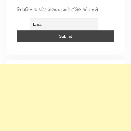
નિયમિત અપડેટ મેળવવા માટે ઈમેલ એડ કરો.