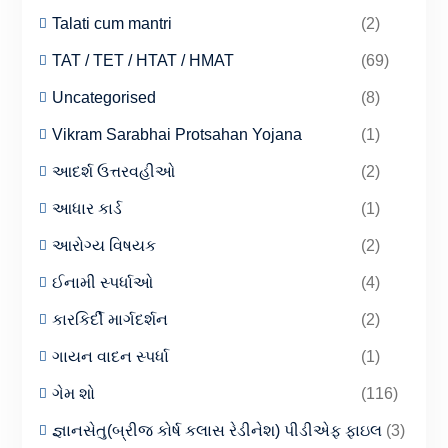
Talati cum mantri
(2)
TAT / TET / HTAT / HMAT
(69)
Uncategorised
(8)
Vikram Sarabhai Protsahan Yojana
(1)
આદર્શ ઉત્તરવહીઓ
(2)
આધાર કાર્ડ
(1)
આરોગ્ય વિષયક
(2)
ઈનામી સ્પર્ધાઓ
(4)
કારકિર્દી માર્ગદર્શન
(2)
ગાયન વાદન સ્પર્ધા
(1)
ગેમ શો
(116)
જ્ઞાનસેતુ(બ્રીજ કોર્ષ કલાસ રેડીનેશ) પીડીએફ ફાઇલ
(3)