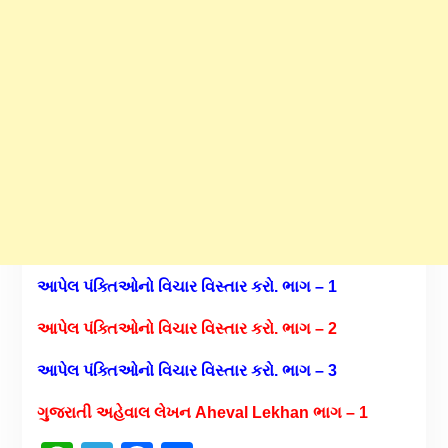
આપેલ પંક્તિઓનો વિચાર વિસ્તાર કરો. ભાગ – 1
આપેલ પંક્તિઓનો વિચાર વિસ્તાર કરો. ભાગ – 2
આપેલ પંક્તિઓનો વિચાર વિસ્તાર કરો. ભાગ – 3
ગુજરાતી અહેવાલ લેખન Aheval Lekhan ભાગ – 1