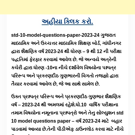
અહીયા ક્લિક કરો.
std-10-model-questions-paper-2023-24 ગુજરાત
માધ્યમિક અને ઉચ્ચત્તર માધ્યમિક શિક્ષણ બોર્ડ, ગાંધીનગર
દ્વારા શૈક્ષણિક વર્ષ 2023-24 થી ધોરણ – 9 થી 12 ની પરીક્ષા
પદ્ધતિમાં ફેરફાર કરવામાં આવેલ છે. જે અન્વયે અત્રેની
કચેરી દ્વારા ધોરણ -10ના નીચે દર્શાવેલ વિષયોના પશ્નપત્ર
પરિરૂપ અને પ્રકરણદીઠ ગુણભારની વિગતો તજજ્ઞો દ્વારા
તૈયાર કરવામાં આવેલ છે, જે આ સાથે સામેલ છે.
ઉક્ત પ્રશ્નપત્ર પરિરૂપ અને પ્રકરણદીઠ ગુણભાર શૈક્ષણિક
વર્ષ – 2023-24 થી અમલમાં રહેશે.ધો.10 વાર્ષિક પરીક્ષાના
તમામ વિષયોના નમૂનાના પ્રશ્નપત્રો અને તેનુ સોલ્યુશન std
10 model questions paper – વર્ષ 2023-24 માટે બહાર
પાડવામાં આવ્યા છે.તેની પીડીએફ ડાઉનલોડ કરવા માટે નીચે