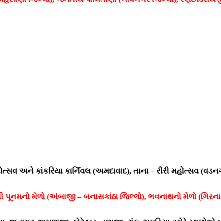
્સવ અને કાંકરિયા કાર્નિવલ (અમદાવાદ), તાના – રીરી મહોત્સવ (વડનગર), 
દરવી પૂનમનો મેળો (અંબાજી – બનાસકાંઠા જિલ્લો), ભવનાથનો મેળો (ગિરના