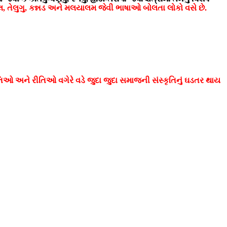
લ, તેલુગુ, કન્નડ અને મલયાલમ જેવી ભાષાઓ બોલતા લોકો વસે છે.
ઓ અને રીતિઓ વગેરે વડે જુદા જુદા સમાજની સંસ્કૃતિનું ઘડતર થાય