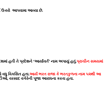
્શ ઉત્તરો આપવામા આવ્યા છે.
શમાં હતી તે પ્રદેશને ‘આર્યાવર્ત’ નામ અપાયું હતું.
પ્રાચીન સમયમાં
ેઓ વધુ વિકસિત હતા.
આર્ય ભરત રાજા કે ભરતકુળના નામ ૫૨થી આ
યુ, નદીઓ, વરસાદ વગેરેની પૂજા આરાધના કરતા હતા.