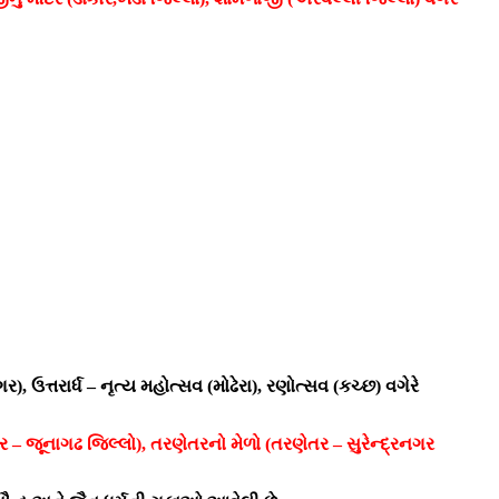
ઉત્તરાર્ધ – નૃત્ય મહોત્સવ (મોઢેરા), રણોત્સવ (કચ્છ) વગેરે
ર – જૂનાગઢ જિલ્લો), તરણેતરનો મેળો (તરણેતર – સુરેન્દ્રનગર