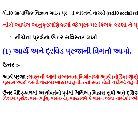
ધો.10 સામાજિક વિજ્ઞાન ગાઇડ પ્ર – 1 ભારતનો વારસો (std10 social s
નીચે આપેલ અનુક્રમણિકામાં જે પ્રશ્ન પર ક્લિક કરશો તે પ્
નીચેના પ્રશ્નોના ઉત્તર સવિસ્તર લખો.
(1) આર્ય અને દ્રવિડ પ્રજાની વિગતો આપો.
ઉત્તર :-
આર્ય પ્રજા :
ભારતની આર્ય સભ્યતાના નિર્માતાઓ આર્ય (નોર્ડિક) લોકો
પ્રથમ આર્ય વસ્તી વાયવ્ય ભારતમાં હતી. ત્યાં સાત મોટી નદીઓ વહેતી હ
ઉત્તર વૈદિકકાળમાં આર્યાવર્તનો પૂર્વમાં મિથિલા (બિહાર) સુધી અને 
વિશાળ પ્રદેશ ભરતભૂમિ, ભરતખંડ, ભારતવર્ષ કે ભારત જેવા નામોથી ઓ