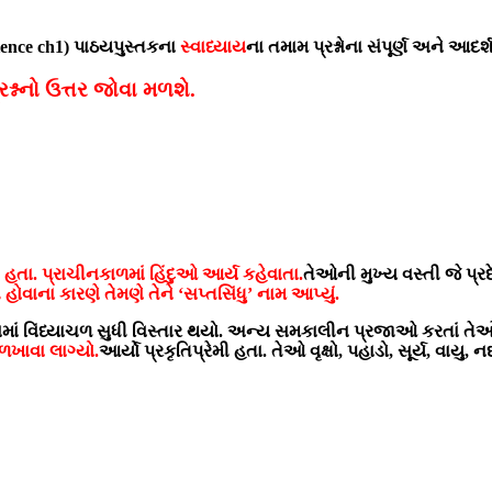
cience ch1) પાઠયપુસ્તકના
સ્વાધ્યાય
ના તમામ પ્રશ્નોના સંપૂર્ણ અને આદર
રશ્નનો ઉત્તર જોવા મળશે.
 હતા. પ્રાચીનકાળમાં હિંદુઓ આર્ય કહેવાતા.
તેઓની મુખ્ય વસ્તી જે પ્રદે
ોવાના કારણે તેમણે તેને ‘સપ્તસિંધુ’ નામ આપ્યું.
દક્ષિણમાં વિંધ્યાચળ સુધી વિસ્તાર થયો. અન્ય સમકાલીન પ્રજાઓ કરતાં ત
ળખાવા લાગ્યો.
આર્યો પ્રકૃતિપ્રેમી હતા. તેઓ વૃક્ષો, પહાડો, સૂર્ય, વા