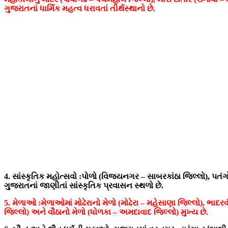
ગુજરાતનાં ધાર્મિક મહત્વ ધરાવતાં તીર્થસ્થાનો છે.
4. સાંસ્કૃતિક મહોત્સવો :પોળો (વિજયનગર – સાબરકાંઠા જિલ્લો), પતંગોત
ગુજરાતનાં જાણીતાં સાંસ્કૃતિક પ્રવાસન સ્થળો છે.
5. મેળાઓ :
મેળાઓમાં મોઢેરાનો મેળો (મોઢેરા – મહેસાણા જિલ્લો), ભા
જિલ્લો) અને વૌઠાનો મેળો (ધોળકા – અમદાવાદ જિલ્લો) મુખ્ય છે.