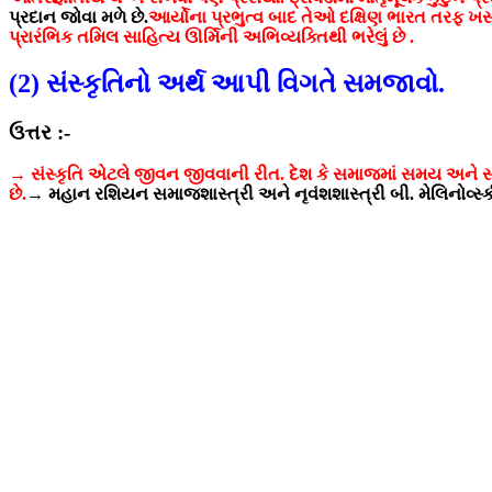
પ્રદાન જોવા મળે છે.
આર્યોના પ્રભુત્વ બાદ તેઓ દક્ષિણ ભારત તરફ ખસ
પ્રારંભિક તમિલ સાહિત્ય ઊર્મિની અભિવ્યક્તિથી ભરેલું છે .
(2) સંસ્કૃતિનો અર્થ આપી વિગતે સમજાવો.
ઉત્તર :-
→ સંસ્કૃતિ એટલે જીવન જીવવાની રીત. દેશ કે સમાજમાં સમય અને સ
છે.
→ મહાન રશિયન સમાજશાસ્ત્રી અને નૃવંશશાસ્ત્રી બી. મેલિનોવ્સ્કી