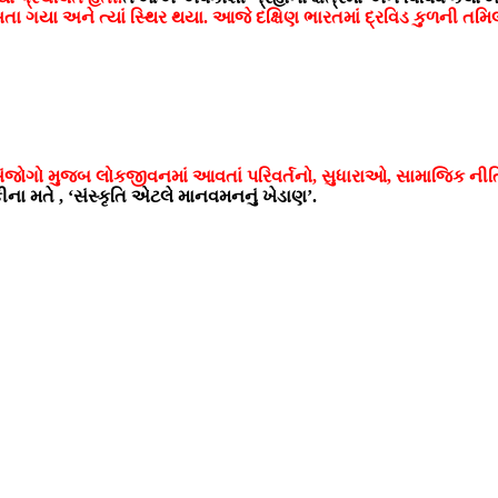
તા ગયા અને ત્યાં સ્થિર થયા. આજે દક્ષિણ ભારતમાં દ્રવિડ કુળની તમિ
ંજોગો મુજબ લોકજીવનમાં આવતાં પરિવર્તનો, સુધારાઓ, સામાજિક નીતિ
ના મતે , ‘સંસ્કૃતિ એટલે માનવમનનું ખેડાણ’.