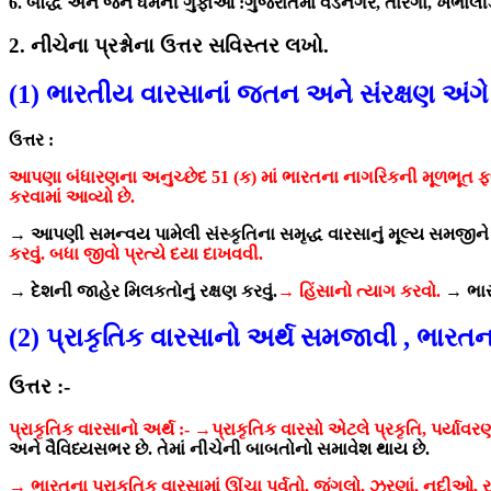
6. બૌદ્ધ અને જૈન ધર્મની ગુફાઓ :ગુજરાતમાં વડનગર, તારંગા, ખંભાલી
2. નીચેના પ્રશ્નોના ઉત્તર સવિસ્તર લખો.
(1) ભારતીય વારસાનાં જતન અને સંરક્ષણ અ
ઉત્તર :
આપણા બંધારણના અનુચ્છેદ 51 (ક) માં ભારતના નાગરિકની મૂળભૂત ફરજો 
કરવામાં આવ્યો છે.
→ આપણી સમન્વય પામેલી સંસ્કૃતિના સમૃદ્ધ વારસાનું મૂલ્ય સમજીન
કરવું. બધા જીવો પ્રત્યે દયા દાખવવી.
→ દેશની જાહેર મિલકતોનું રક્ષણ કરવું.
→ હિંસાનો ત્યાગ કરવો.
→ ભાર
(2) પ્રાકૃતિક વારસાનો અર્થ સમજાવી , ભારત
ઉત્તર :-
પ્રાકૃતિક વારસાનો અર્થ :-
→પ્રાકૃતિક વારસો એટલે પ્રકૃતિ, પર્યા
અને વૈવિધ્યસભર છે.
તેમાં નીચેની બાબતોનો સમાવેશ થાય છે.
→ ભારતના પ્રાકૃતિક વારસામાં ઊંચા પર્વતો, જંગલો, ઝરણાં, નદીઓ, રણ