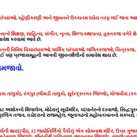
િક પરંપરાઓ, રહેણીકરણી અને જીવનને ઉચ્ચતમ ધ્યેય તરફ લઈ જતા આદ
્યત્વે શિક્ષણ, સાહિત્ય, સંગીત, નૃત્ય, શિલ્પ-સ્થાપત્ય, હસ્તકલા વગેરે ક્
સમાવેશ કરવામાં આવે છે.
િંતનની વિવિધ વિચારધારાઓ, ધાર્મિક પરંપરાઓ, લલિતકલાઓ, ચિત્રકલા,
 કોઈ પણ પ્રજાસમૂહની આગવી જીવનશૈલીનો સમાવેશ થાય છે.
 સમજાવો.
ા તાલુકો), રંગપુર (લીમડી તાલુકો, સુરેન્દ્રનગર જિલ્લો), ધોળાવીરા (
 અશોકનો શિલાલેખ, મોઢેરાનું સૂર્યમંદિર, ચાંપાનેરનો દરવાજો, સિદ્ધ
 સહસ્રલિંગ તળાવ, વડોદરાનો રાજમહેલ, જૂનાગઢનો મહોબતખાનનો મકબરો
ચાર્યની શારદાપીઠ, 12 જ્યોતિર્લિંગો પૈકીનું એક સોમનાથ મંદિર, ઉત્તર 
 મહેસાણા જિલ્લો), જૈનતીર્થ પાલિતાણા (ભાવનગર જિલ્લો), રણછોડરાયજીન