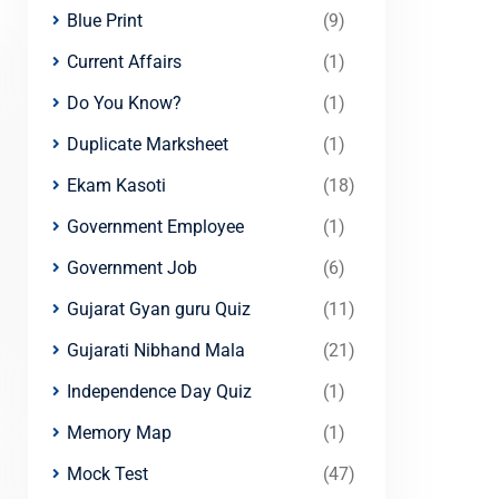
Blue Print
(9)
Current Affairs
(1)
Do You Know?
(1)
Duplicate Marksheet
(1)
Ekam Kasoti
(18)
Government Employee
(1)
Government Job
(6)
Gujarat Gyan guru Quiz
(11)
Gujarati Nibhand Mala
(21)
Independence Day Quiz
(1)
Memory Map
(1)
Mock Test
(47)