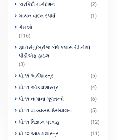
કારકિર્દી માર્ગદર્શન
(2)
ગાયન વાદન સ્પર્ધા
(1)
ગેમ શો
(116)
જ્ઞાનસેતુ(બ્રીજ કોર્ષ કલાસ રેડીનેશ)
પીડીએફ ફાઇલ
(3)
ધો.૧૧ અર્થશાસ્ત્ર
(5)
ધો.૧૧ આંકડાશાસ્ત્ર
(4)
ધો.૧૧ નામાના મૂળતત્વો
(6)
ધો.૧૧ વા.વ્યવ્સ્થા&સંચાલન
(5)
ધો.૧૧ વિજ્ઞાન પ્રવાહ
(12)
ધો.૧૨ આંકડાશાસ્ત્ર
(11)