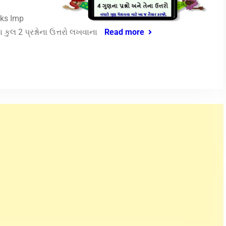
rks Imp
કુલ 2 પ્રશ્નોના ઉત્તરો લખવાના
Read more