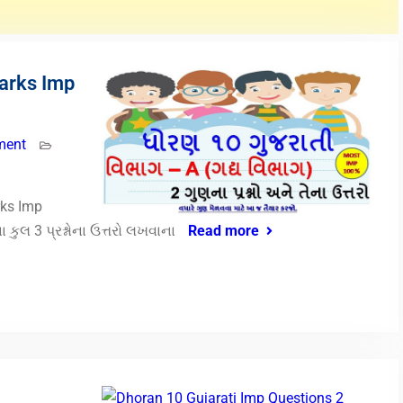
Marks Imp
ment
rks Imp
કુલ 3 પ્રશ્નોના ઉત્તરો લખવાના
Read more