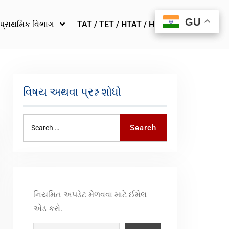
GU
GU
પ્રાથમિક વિભાગ
TAT / TET / HTAT / HMAT
વિષય અથવા પ્રશ્ન શોધો
Search
નિયમિત અપડેટ મેળવવા માટે ઈમેલ
એડ કરો.