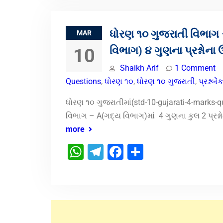
ધોરણ ૧૦ ગુજરાતી વિભાગ
MAR
વિભાગ) ૪ ગુણના પ્રશ્નોના ઉ
10
Shaikh Arif
1 Comment
Questions
,
ધોરણ ૧૦
,
ધોરણ ૧૦ ગુજરાતી
,
પ્રશ્નબેંક
ધોરણ ૧૦ ગુજરાતીમાં(std-10-gujarati-4-marks-q
વિભાગ – A(ગદ્ય વિભાગ)માં 4 ગુણના કુલ 2 પ્રશ્ન
more
WhatsApp
Telegram
Facebook
Share