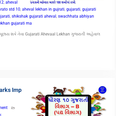
 12
,
aheval
arato std 10
,
aheval lekhan in gujrati
,
gujarati
,
gujarati
jarati
,
shikshak gujarati aheval
,
swachhata abhiyan
ekhan gujarati ma
મા પૂછાય શકે તેવા Gujarati Ahevaal Lekhan ગુજરાતી અહેવાલ
Marks Imp
ment
ંક