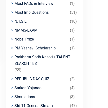
Most FAQs in Interview
(1)
Most Imp Questions
(51)
N.T.S.E.
(10)
NMMS-EXAM
(1)
Nobel Prize
(1)
PM Yashsvi Scholarship
(1)
Prakharta Sodh Kasoti / TALENT
SEARCH TEST
(55)
REPUBLIC DAY QUIZ
(2)
Sarkari Yojanao
(4)
Simulations
(3)
Std 11 General Stream
(47)