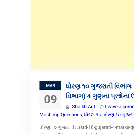
ધોરણ ૧૦ ગુજરાતી વિભાગ 
MAR
વિભાગ) 4 ગુણના પ્રશ્નોના ઉ
09
Shaikh Arif
Leave a com
Most Imp Questions
,
ધોરણ ૧૦
,
ધોરણ ૧૦ ગુજરા
ધોરણ ૧૦ ગુજરાતીમાં(std-10-gujarati-4-marks-q