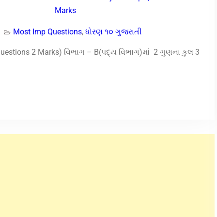
Most Imp Questions
,
ધોરણ ૧૦ ગુજરાતી
Questions 2 Marks) વિભાગ – B(પદ્ય વિભાગ)માં 2 ગુણના કુલ 3