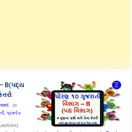
– B(પદ્ય
ત્તરો
ment
તી
,
પ્રશ્નબેંક
uestions)