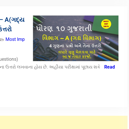
 – A(ગદ્ય
ત્તરો
Most Imp
uestions)
ોના ઉત્તરો લખવાના હોય છે. અહીયા પરીક્ષામાં પૂછાય શકે
Read