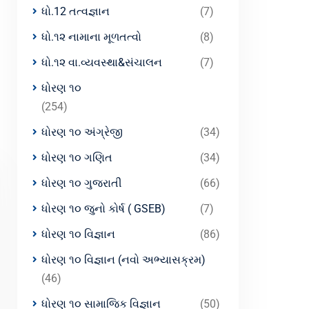
ધો.12 તત્વજ્ઞાન
(7)
ધો.૧૨ નામાના મૂળતત્વો
(8)
ધો.૧૨ વા.વ્યવસ્થા&સંચાલન
(7)
ધોરણ ૧૦
(254)
ધોરણ ૧૦ અંગ્રેજી
(34)
ધોરણ ૧૦ ગણિત
(34)
ધોરણ ૧૦ ગુજરાતી
(66)
ધોરણ ૧૦ જુનો કોર્ષ ( GSEB)
(7)
ધોરણ ૧૦ વિજ્ઞાન
(86)
ધોરણ ૧૦ વિજ્ઞાન (નવો અભ્યાસક્રમ)
(46)
ધોરણ ૧૦ સામાજિક વિજ્ઞાન
(50)