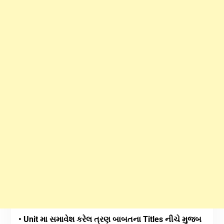
• Unit મા સમાવેશ કરેલ ત્રણ બાબતના Titles નીચે મુજબ