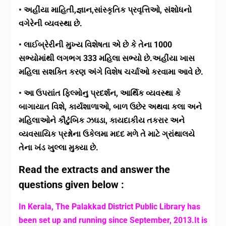
• અહીંયા માહિતી,જ્ઞાન,સાંસ્કૃતિક પ્રવૃત્તિઓ, સંશોધનો
વગેરેની વ્યવસ્થા છે.
• લાઈબ્રેરીની મુખ્ય વિશેષતા એ છે કે તેના 1000
સભ્યોમાંથી લગભગ 333 મહિલા સભ્યો છે.અહીંયા ખાસ
મહિલા સશક્તિ કરણ અંગે વિશેષ ચર્ચાઓ કરવામા આવે છે.
• આ ઉપરાાંત ફિલ્મોનુ પ્રદર્શન, આર્થિક વ્યવસ્થા કે
બાગાયાત વિશે, કાર્યશાળાઓ, બાળ ઉછેર અથવા કલા અને
મહિલાઓને કૌટુંંબિક ઝઘડા, કાયદાકીય તકરાર અને
વ્યવસાયિક પ્રશ્નોના ઉકેલમા મદદ મળે તે માટે ગ્રાંથાલયે
તેના ખંડ ખુલ્લા મુક્યા છે.
Read the extracts and answer the
questions given below :
In Kerala, The Palakkad District Public Library has
been set up and running since September, 2013.It is