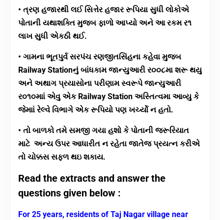
• ત્રણ હજારથી લઈ સિત્તેર હજાર રૂપિયા સુધી લોકોએ
પોતાની યથાશક્તિ મુજબ ફાળો આપ્યો અને આ રકમ ર૧
લાખ સુધી એકઠી થઈ.
• ગામના ભૂતપુર્વ સરપંચ રણજીતસિંહના કહેવા મુજબ
Railway Stationનું બાંધકામ જાન્યુઆરી ર૦૦૮મા શરૂ થયુ
અને અથાગ પ્રયાસોના પરીણામ સ્વરૂપે જાન્યુઆરી
ર૦૧૦માાં એવુ
એક Railway Station અસ્તિત્વમા આવ્યુ કે
જેમાાં રેલ્વે વિભાગે એક રૂપિયો પણ ખર્ચ્યો ન હતો.
• તો બાળકો તમે સમજી ગયા હશો કે પોતાની જરૂરિયાત
માટે અન્ય ઉપર આધારીત ન રહેતા જાતેજ પ્રયત્ન કરીએ
તો ચોક્કસ સફળ થઇ શકાય.
Read the extracts and answer the
questions given below :
For 25 years, residents of Taj Nagar village near