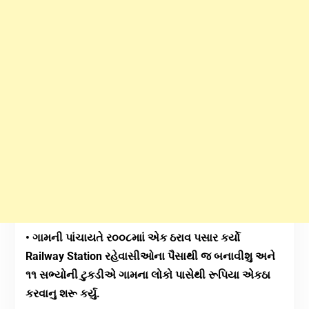
• ગામની પાંચાયતે ર૦૦૮માાં એક ઠરાવ પસાર કર્યો
Railway Station રહેવાસીઓના પૈસાથી જ બનાવીશુ અને
૧૧ સભ્યોની ટુકડીએ ગામના લોકો પાસેથી રૂપિયા એકઠા
કરવાનુ શરૂ કર્યુ.