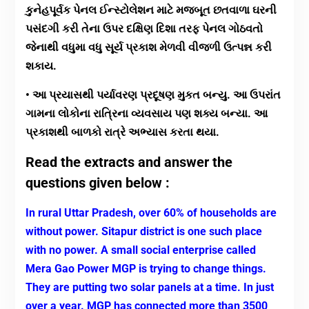
કુનેહપૂર્વક પેનલ ઈન્સ્ટોલેશન માટે મજબૂત છતવાળા ઘરની
પસંદગી કરી તેના ઉપર દક્ષિણ દિશા તરફ પેનલ ગોઠવતો
જેનાથી વધુમા વધુ સૂર્ય પ્રકાશ મેળવી વીજળી ઉત્પન્ન કરી
શકાય.
• આ પ્રયાસથી પર્યાવરણ પ્રદૂષણ મુકત બન્યુ. આ ઉપરાંત
ગામના લોકોના રાત્રિના વ્યવસાય પણ શક્ય બન્યા. આ
પ્રકાશથી બાળકો રાત્રે અભ્યાસ કરતા થયા.
Read the extracts and answer the
questions given below :
In rural Uttar Pradesh, over 60% of households are
without power. Sitapur district is one such place
with no power. A small social enterprise called
Mera Gao Power MGP is trying to change things.
They are putting two solar panels at a time. In just
over a year. MGP has connected more than 3500