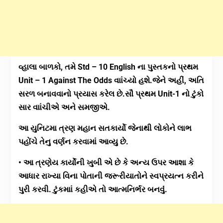
વ્હાલા બાળકો, તમે Std – 10 English ના પુસ્તકનો પ્રથમ
Unit – 1 Against The Odds વાાંચ્યો હશે.જેને અહીં, અતિ
સરળ બનાવવાનો પ્રયાસ કરેલ છે.સૌ પ્રથમ Unit-1 નો ટુંકો
સાર વાાંચીએ અને સમજીએ.
આ યુનિટમા ત્રણ મહાન સતકાર્યો જેનાથી લોકોને લાભ
પહોંચે તેનુ વર્ણન કરવામાં આવ્યુ છે.
• આ ત્રણેય કાર્યોંની ખુબી એ છે કે અન્ય ઉપર આશા કે
આધાર રાખ્યા વિના પોતાની જરૂરીયાતોને સ્વપ્રયત્ન કરીને
પુરી કરવી. ટુંકમાાં કહીએ તો આત્મનિર્ભર બનવુંં.