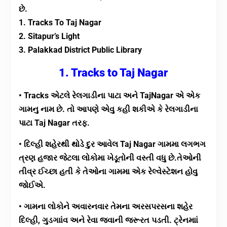
છે.
1. Tracks To Taj Nagar
2. Sitapur’s Light
3. Palakkad District Public Library
1. Tracks to Taj Nagar
• Tracks એટલે રેલગાડીના પાટા અને TajNagar એ એક
ગામનુ નામ છે. તો આપણે એવુ કહી શકીએ કે રેલગાડીના
પાટા Taj Nagar તરફ.
• દિલ્હી શહેરથી થોડે દુર આવેલ Taj Nagar ગામમા લગભગ
ત્રણ હજાર જેટલા લોકોમા ખેડૂતોની વસ્તી વધુ છે.તેઓની
તીવ્ર ઈચ્છા હતી કે તેઓના ગામમા એક રેલ્વેસ્ટેશન હોવુ
જોઈએ.
• ગામના લોકોને અવારનવાર તેમના અરસપરસના શહેર
દિલ્હી, ગુડગાાંવ અને રેવા જવાની જરૂરત પડતી. ટ્રેનમાાં