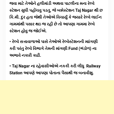
જવા માટે તેઓને હલીમાંડી અથવા પાટલીના મના રેલ્વે
સ્ટેશન સુધી પહોંચવુ પડતુ, જે બન્નેસ્ટેશન Taj Nagar થી છ
કિ.મી. દુર હતા જેથી તેઓએ વિચાર્યુ કે જયારે રેલ્વે લાઈન
ગામમાંથી પસાર થઇ જ રહી છે તો આપણા ગામમા રેલ્વે
સ્ટેશન હોવુ જ જોઈએ.
• રેલ્વે સત્તાવાળાઓ પાસે તેઓએ રેલ્વેસ્ટેશનની માાંગણી
કરી પરંતુ રેલ્વે વિભાગે તેમની માંગણી Fund (ભંડોળ) ના
અભાવે નકારી કાઢી.
• Taj Nagar ના રહેવાસીઓએ નકકી કરી લીધુ Railway
Station આપણે આપણા પોતાના પૈસાથી જ બનાવીશુ.