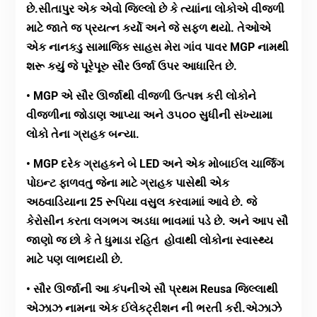
છે.સીતાપુર એક એવો જિલ્લો છે કે ત્યાાંના લોકોએ વીજળી
માટે જાતે જ પ્રયત્ન કર્યો અને જે સફળ થયો. તેઓએ
એક નાનકડુ સામાજિક સાહસ મેરા ગાંવ પાવર MGP નામથી
શરૂ કયુું જે પૂરેપૂરુ સૌર ઉર્જા ઉપર આધારિત છે.
• MGP એ સૌર ઊર્જાથી વીજળી ઉત્પન્ન કરી લોકોને
વીજળીના જોડાણ આપ્યા અને ૩૫૦૦ સુધીની સંખ્યામા
લોકો તેના ગ્રાહક બન્યા.
• MGP દરેક ગ્રાહકને બે LED અને એક મોબાઈલ ચાર્જિગ
પોઇન્ટ ફાળવતુ જેના માટે ગ્રાહક પાસેથી એક
અઠવાડિયાના 25 રૂપિયા વસુલ કરવામાાં આવે છે. જે
કેરોસીન કરતા લગભગ અડધા ભાવમાાં પડે છે. અને આપ સૌ
જાણો જ છો કે તે ધુમાડા રહિત હોવાથી લોકોના સ્વાસ્થ્ય
માટે પણ લાભદાયી છે.
• સૌર ઊર્જાની આ કંપનીએ સૌ પ્રથમ Reusa જિલ્લાથી
એઝાઝ નામના એક ઈલેકટ્રીશન ની ભરતી કરી.એઝાઝે